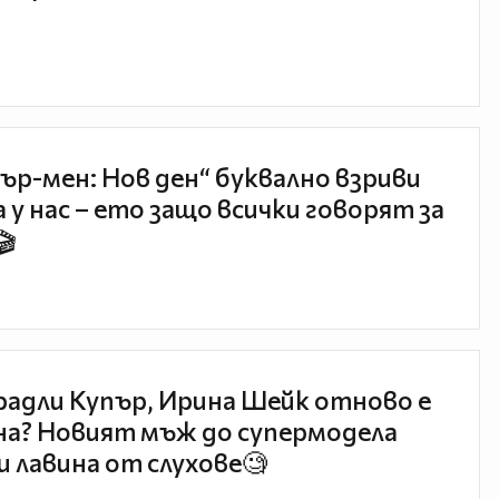
ър-мен: Нов ден“ буквално взриви
 у нас – ето защо всички говорят за
🎬
радли Купър, Ирина Шейк отново е
а? Новият мъж до супермодела
и лавина от слухове🧐