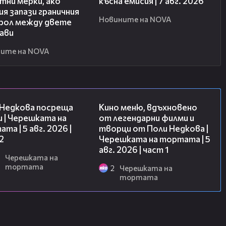
тни мерки, ако
късна емисия | 7 авг. 2026
я запази граничния
Новините на NOVA
рол между двете
ави
ите на NOVA
13:03
15:39
 Недкова посреща
Кино меню, вдъхновено
 | Черешката на
от легендарни филми и
та | 5 авг. 2026 |
творци от Поли Недкова |
2
Черешката на тортата | 5
авг. 2026 | част 1
Черешката на
тортата
2
Черешката на
тортата