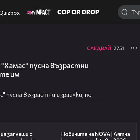
Quizbox
СЛЕДВАЙ
2751
 "Хамас" пусна възрастни
ете им
с" пусна възрастни израелки, но
00:51
21:18
ия заплаши с
Новините на NOVA | Лятна