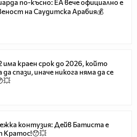
иарда по-късно: EA вече официално е
еност на Саудитска Арабия💰
 2 има краен срок до 2026, който
 да спази, иначе никога няма да се
😯💥
ежка контузия: Дейв Батиста е
 Кратос!😯💥