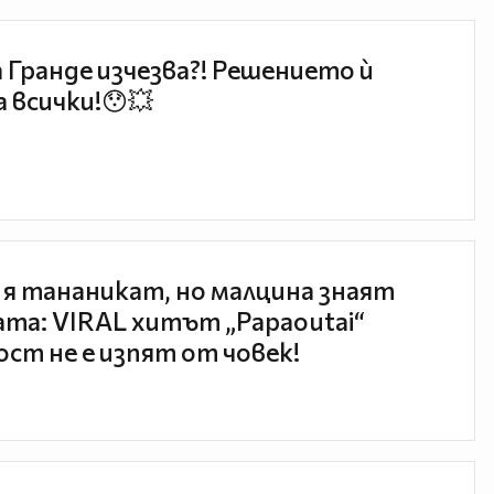
 Гранде изчезва?! Решението ѝ
 всички!😯💥
 я тананикат, но малцина знаят
та: VIRAL хитът „Papaoutai“
ст не е изпят от човек!