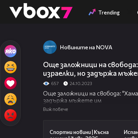
Member of
👾
Trending
Новините на NOVA
Още заложници на свобода:
израелки, но задържа мъж
657
24.10.2023
Още заложници на свобода: "Хама
задържа мъжете им
Виж повече
03:46
Спортни новини | Късна
Испан