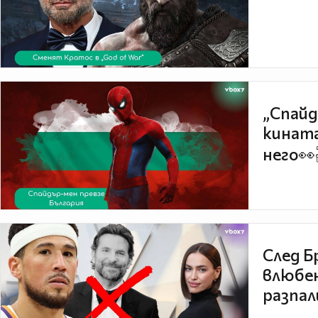
„Спайд
кината
него👀
След Б
влюбен
разпал