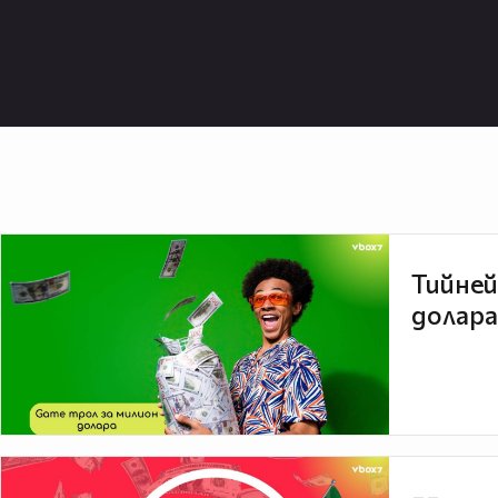
Тийней
долара