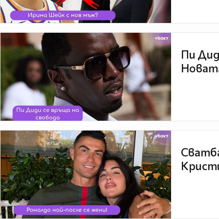
Пи Дид
Новата
Сватба
Кристи