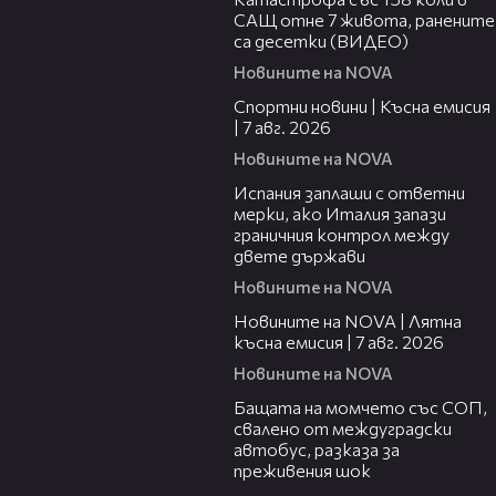
САЩ отне 7 живота, ранените
са десетки (ВИДЕО)
Новините на NOVA
03:46
Спортни новини | Късна емисия
| 7 авг. 2026
Новините на NOVA
00:51
Испания заплаши с ответни
мерки, ако Италия запази
граничния контрол между
двете държави
Новините на NOVA
21:18
Новините на NOVA | Лятна
късна емисия | 7 авг. 2026
Новините на NOVA
00:30
Бащата на момчето със СОП,
свалено от междуградски
автобус, разказа за
преживения шок