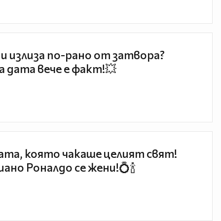
и излиза по-рано от затвора?
 дата вече е факт!💥
та, която чакаше целият свят!
ано Роналдо се жени!💍🍾