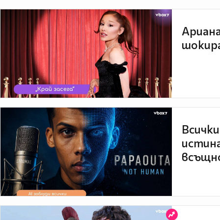
Ариана
шокира
Всички
истина
всъщно