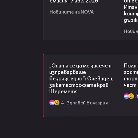
емисия | 7 авг. 2026
отве
Итали
Новините на NOVA
конт
държ
Новин
06:38
„Опита се да ме засече и
Поли
изпреварваше
гости
безразсъдно“: Очевидец
торта
за катастрофата край
част 
Шереметя
3
4
Здравей България