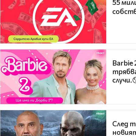
55 мил
собств
Barbie
трябва
случи.
След т
новият