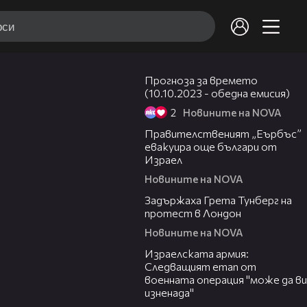
01:55
Прогноза за времето
(10.10.2023 - обедна емисия)
2
Новините на NOVA
01:45
Правителственият „Еърбъс”
евакуира още българи от
Израел
Новините на NOVA
02:01
Задържаха Грета Тунберг на
протест в Лондон
Новините на NOVA
02:22
Израелската армия:
Следващият етап от
военната операция "може да ви
изненада"