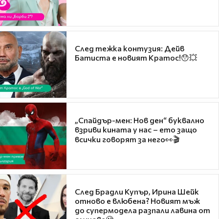
След тежка контузия: Дейв
Батиста е новият Кратос!😯💥
„Спайдър-мен: Нов ден“ буквално
взриви кината у нас – ето защо
всички говорят за него👀🎬
След Брадли Купър, Ирина Шейк
отново е влюбена? Новият мъж
до супермодела разпали лавина от