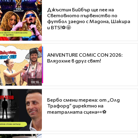
Джъстин Бийбър ще пее на
Световното първенство по
футбол заедно с Мадона, Шакира
и BTS!⚽🤩
ANIVENTURE COMIC CON 2026:
Влязохме в друг свят!
08:16
Бербо смени терена: от „Олд
Трафорд“ директно на
театралната сцена👀⚽