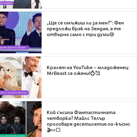
„Ще се омъжиш ли за мен?“: Фен
предложи брак на Зендая, а тя
отвърна само с три думи😅
Кралят на YouTube – младоженец:
MrBeast се ожени!💍🥰
Кой съсипа Фантастичната
четворка? Майлс Телър
проговаря десетилетие по-късно
🎬👀💥