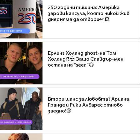
250 години тишина: Америка
зарови капсула, която никой жив
днес няма да отвори👀💥
Ерлинг Холанд ghost-на Том
Холанд?! 💀 Защо Спайдър-мен
остана на "seen"😅
Втори шанс за любовта? Ариана
Гранде и Рики Алварес отново
заедно!😍