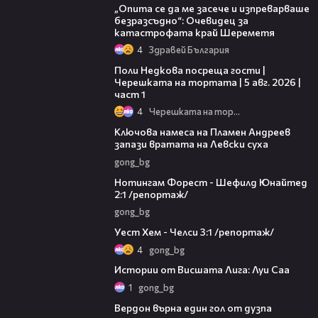
„Опита се да ме засече и изпреварваше
безразсъдно“: Очевидец за
катастрофата край Шереметя
4
Здравей България
19:25
Поли Недкова посреща гости |
Черешката на тортата | 5 авг. 2026 |
част 1
4
Черешката на тортата
00:42
Ключова намеса на Пламен Андреев
запази вратата на Левски суха
gong_bg
03:36
Нотингам Форест - Шефилд Юнайтед
2:1 /репортаж/
gong_bg
04:40
Уест Хем - Челси 3:1 /репортаж/
4
gong_bg
25:44
Истории от Висшата Лига: Луи Саа
1
gong_bg
01:37
Вердон върна един гол от дузпа