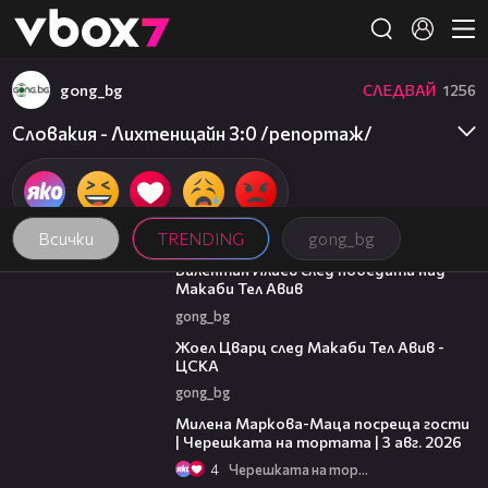
Member of
👾
gong_bg
СЛЕДВАЙ
1256
Словакия - Лихтенщайн 3:0 /репортаж/
Всички
TRENDING
gong_bg
06:38
Валентин Илиев след победата над
Макаби Тел Авив
gong_bg
02:27
Жоел Цварц след Макаби Тел Авив -
ЦСКА
gong_bg
20:17
Милена Маркова-Маца посреща гости
| Черешката на тортата | 3 авг. 2026
4
Черешката на тортата
06:38