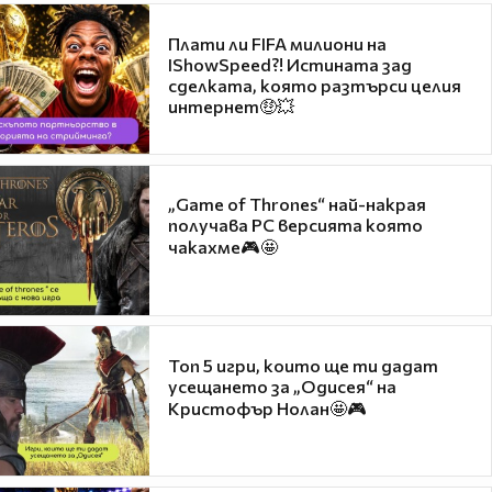
Плати ли FIFA милиони на
IShowSpeed?! Истината зад
сделката, която разтърси целия
интернет🤑💥
„Game of Thrones“ най-накрая
получава PC версията която
чакахме🎮🤩
Топ 5 игри, които ще ти дадат
усещането за „Одисея“ на
Кристофър Нолан🤩🎮