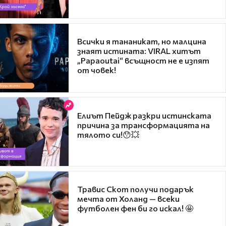
Всички я тананикат, но малцина
знаят истината: VIRAL хитът
„Papaoutai“ всъщност не е изпят
от човек!
Елиът Пейдж разкри истинската
причина за трансформацията на
тялото си!😯💥
Травис Скот получи подарък
мечта от Холанд — всеки
футболен фен би го искал! 🤩