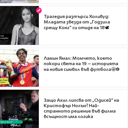
Трагедия разтърси Холивуд:
Младата звезда от „Годзила
срещу Конг“ си отиде на 18🕊️
Ламин Ямал: Момчето, което
покори света на 19 — историята
на новия символ във футбола🤩⚽
Защо Ахил липсва от „Одисей“ на
Кристофър Нолън? Най-
странното решение във филма
всъщност има логика