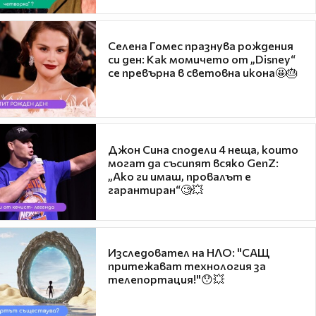
Селена Гомес празнува рождения
си ден: Как момичето от „Disney“
се превърна в световна икона🤩🎂
Джон Сина сподели 4 неща, които
могат да съсипят всяко GenZ:
„Ако ги имаш, провалът е
гарантиран“🧐💥
Изследовател на НЛО: "САЩ
притежават технология за
телепортация!"😯💥