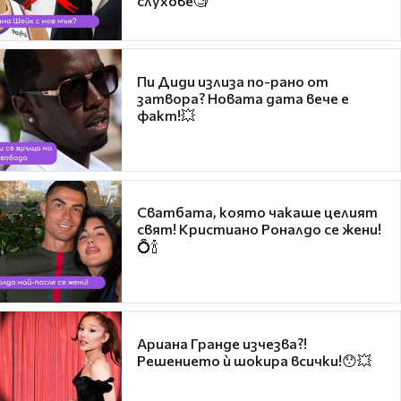
слухове🧐
Пи Диди излиза по-рано от
затвора? Новата дата вече е
факт!💥
Сватбата, която чакаше целият
свят! Кристиано Роналдо се жени!
💍🍾
Ариана Гранде изчезва?!
Решението ѝ шокира всички!😯💥