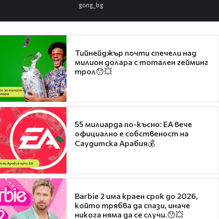
gong_bg
Тийнейджър почти спечели над
милион долара с тотален гейминг
трол😯💥
55 милиарда по-късно: EA вече
официално е собственост на
Саудитска Арабия💰
Barbie 2 има краен срок до 2026,
който трябва да спази, иначе
никога няма да се случи.😯💥