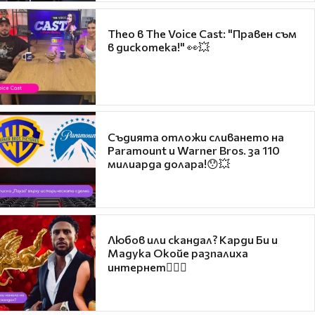
Theo в The Voice Cast: "Правен съм
в дискотека!" 👀💥
Съдията отложи сливането на
Paramount и Warner Bros. за 110
милиарда долара!😯💥
Любов или скандал? Карди Би и
Мадука Окойе разпалиха
интернет❤️‍🔥🔥