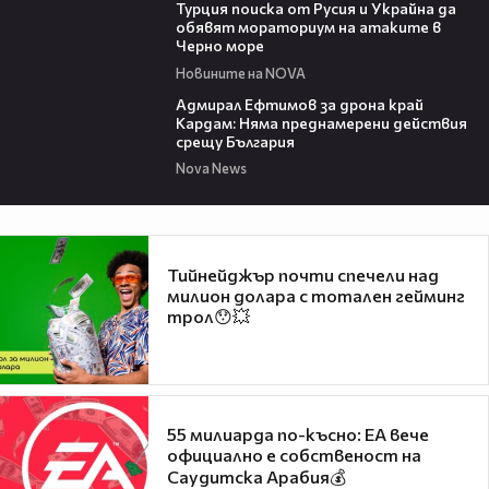
Турция поиска от Русия и Украйна да
обявят мораториум на атаките в
Черно море
Новините на NOVA
01:48
Адмирал Ефтимов за дрона край
Кардам: Няма преднамерени действия
срещу България
Nova News
Тийнейджър почти спечели над
милион долара с тотален гейминг
трол😯💥
55 милиарда по-късно: EA вече
официално е собственост на
Саудитска Арабия💰