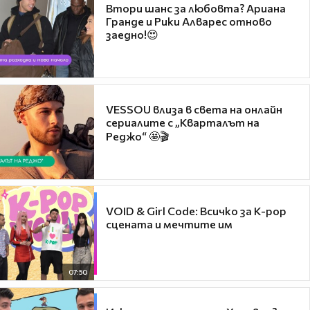
Втори шанс за любовта? Ариана
Гранде и Рики Алварес отново
заедно!😍
VESSOU влиза в света на онлайн
сериалите с „Кварталът на
Реджо“ 🤩🎬
VOID & Girl Code: Всичко за K-pop
сцената и мечтите им
07:50