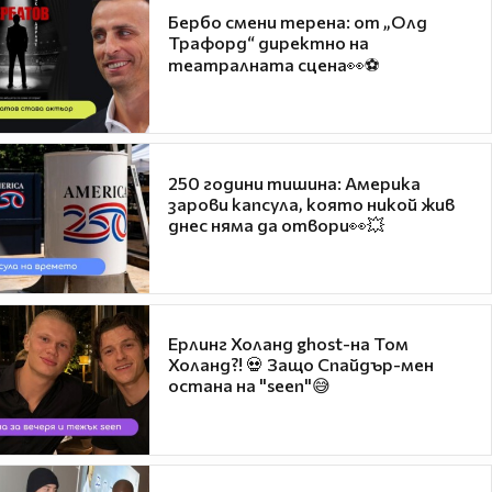
Бербо смени терена: от „Олд
Трафорд“ директно на
театралната сцена👀⚽
250 години тишина: Америка
зарови капсула, която никой жив
днес няма да отвори👀💥
Ерлинг Холанд ghost-на Том
Холанд?! 💀 Защо Спайдър-мен
остана на "seen"😅