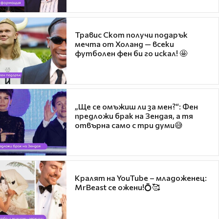
Травис Скот получи подарък
мечта от Холанд — всеки
футболен фен би го искал! 🤩
„Ще се омъжиш ли за мен?“: Фен
предложи брак на Зендая, а тя
отвърна само с три думи😅
Кралят на YouTube – младоженец:
MrBeast се ожени!💍🥰