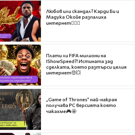
Любов или скандал? Карди Би и
Мадука Окойе разпалиха
интернет❤️‍🔥🔥
Плати ли FIFA милиони на
IShowSpeed?! Истината зад
сделката, която разтърси целия
интернет🤑💥
„Game of Thrones“ най-накрая
получава PC версията която
чакахме🎮🤩