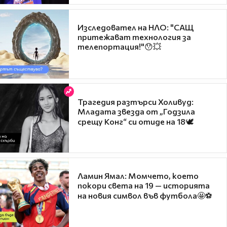
Изследовател на НЛО: "САЩ
притежават технология за
телепортация!"😯💥
Трагедия разтърси Холивуд:
Младата звезда от „Годзила
срещу Конг“ си отиде на 18🕊️
Ламин Ямал: Момчето, което
покори света на 19 — историята
на новия символ във футбола🤩⚽