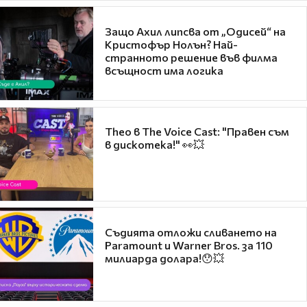
Защо Ахил липсва от „Одисей“ на
Кристофър Нолън? Най-
странното решение във филма
всъщност има логика
Theo в The Voice Cast: "Правен съм
в дискотека!" 👀💥
Съдията отложи сливането на
Paramount и Warner Bros. за 110
милиарда долара!😯💥