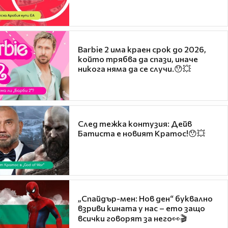
Barbie 2 има краен срок до 2026,
който трябва да спази, иначе
никога няма да се случи.😯💥
След тежка контузия: Дейв
Батиста е новият Кратос!😯💥
„Спайдър-мен: Нов ден“ буквално
взриви кината у нас – ето защо
всички говорят за него👀🎬