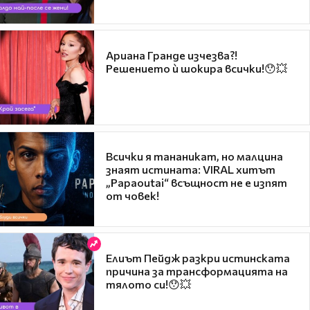
Ариана Гранде изчезва?!
Решението ѝ шокира всички!😯💥
Всички я тананикат, но малцина
знаят истината: VIRAL хитът
„Papaoutai“ всъщност не е изпят
от човек!
Елиът Пейдж разкри истинската
причина за трансформацията на
тялото си!😯💥