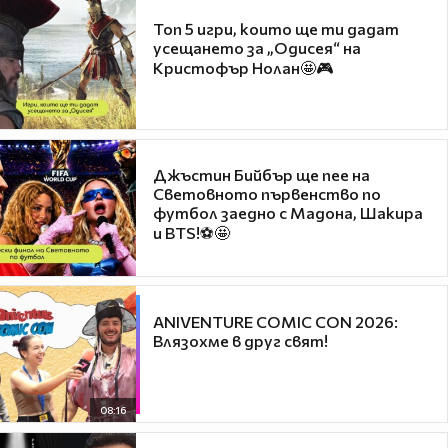
Топ 5 игри, които ще ти дадат
усещането за „Одисея“ на
Кристофър Нолан🤩🎮
Джъстин Бийбър ще пее на
Световното първенство по
футбол заедно с Мадона, Шакира
и BTS!⚽🤩
ANIVENTURE COMIC CON 2026:
Влязохме в друг свят!
08:16