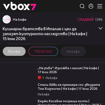
Member of
👾
На кафе
СЛЕДВАЙ
1396
Кулинарни братства в Италия с цел да
запазят културното наследство | На кафе |
15 юни 2026
Всички
TRENDING
На кафе
09:09
„На ръба“: Изложба с мисия | На кафе |
17 юли 2026
1
На кафе
02:58
Стаси Айви на премиера със звездата
Том Хидълсън | На кафе | 17 юли 2026
На кафе
16:45
Енджи Касабие посреща гости |
Черешката на тортата | 31 юли 2026 |