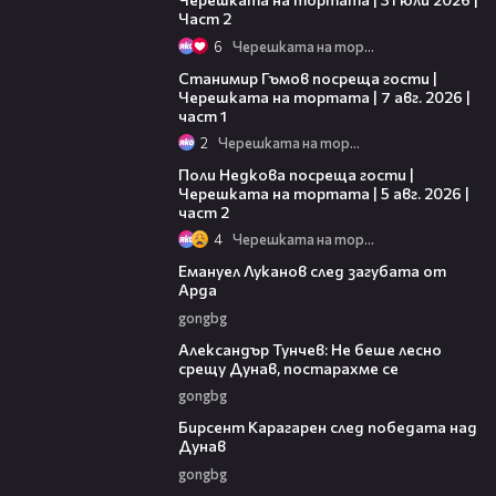
Част 2
6
Черешката на тортата
16:22
Станимир Гъмов посреща гости |
Черешката на тортата | 7 авг. 2026 |
част 1
2
Черешката на тортата
13:03
Поли Недкова посреща гости |
Черешката на тортата | 5 авг. 2026 |
част 2
4
Черешката на тортата
03:53
Емануел Луканов след загубата от
Арда
gongbg
02:50
Александър Тунчев: Не беше лесно
срещу Дунав, постарахме се
gongbg
02:39
Бирсент Карагарен след победата над
Дунав
gongbg
03:02