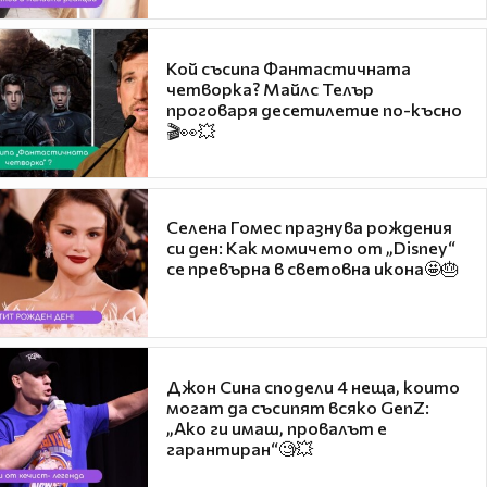
Кой съсипа Фантастичната
четворка? Майлс Телър
проговаря десетилетие по-късно
🎬👀💥
Селена Гомес празнува рождения
си ден: Как момичето от „Disney“
се превърна в световна икона🤩🎂
Джон Сина сподели 4 неща, които
могат да съсипят всяко GenZ:
„Ако ги имаш, провалът е
гарантиран“🧐💥