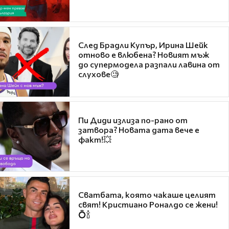
След Брадли Купър, Ирина Шейк
отново е влюбена? Новият мъж
до супермодела разпали лавина от
слухове🧐
Пи Диди излиза по-рано от
затвора? Новата дата вече е
факт!💥
Сватбата, която чакаше целият
свят! Кристиано Роналдо се жени!
💍🍾