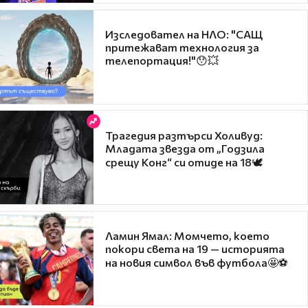
Изследовател на НЛО: "САЩ
притежават технология за
телепортация!"😯💥
Трагедия разтърси Холивуд:
Младата звезда от „Годзила
срещу Конг“ си отиде на 18🕊️
Ламин Ямал: Момчето, което
покори света на 19 — историята
на новия символ във футбола🤩⚽