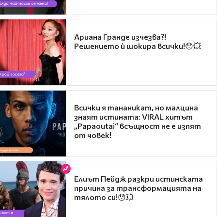
Ариана Гранде изчезва?!
Решението ѝ шокира всички!😯💥
Всички я тананикат, но малцина
знаят истината: VIRAL хитът
„Papaoutai“ всъщност не е изпят
от човек!
Елиът Пейдж разкри истинската
причина за трансформацията на
тялото си!😯💥