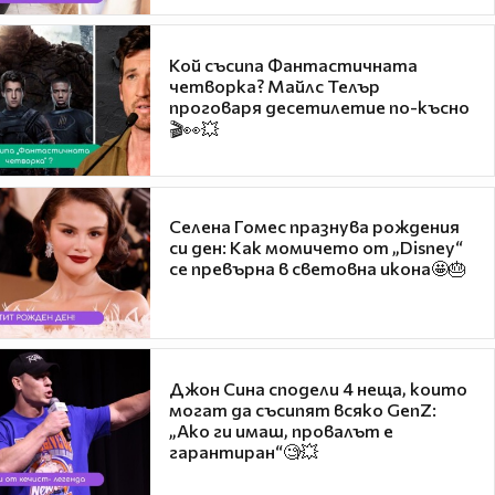
Кой съсипа Фантастичната
четворка? Майлс Телър
проговаря десетилетие по-късно
🎬👀💥
Селена Гомес празнува рождения
си ден: Как момичето от „Disney“
се превърна в световна икона🤩🎂
Джон Сина сподели 4 неща, които
могат да съсипят всяко GenZ:
„Ако ги имаш, провалът е
гарантиран“🧐💥