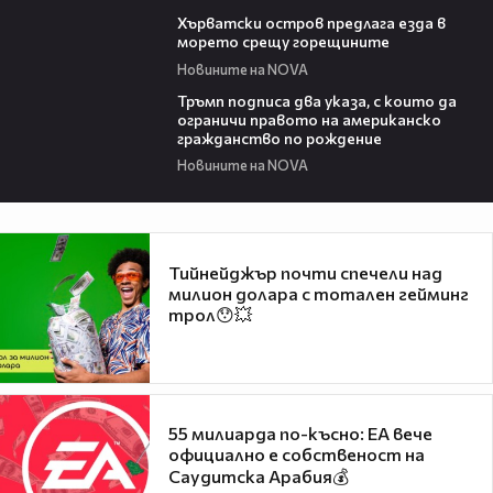
01:18
Хърватски остров предлага езда в
морето срещу горещините
Новините на NOVA
00:52
Тръмп подписа два указа, с които да
ограничи правото на американско
гражданство по рождение
Новините на NOVA
Тийнейджър почти спечели над
милион долара с тотален гейминг
трол😯💥
55 милиарда по-късно: EA вече
официално е собственост на
Саудитска Арабия💰