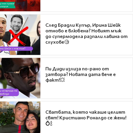
След Брадли Купър, Ирина Шейк
отново е влюбена? Новият мъж
до супермодела разпали лавина от
слухове🧐
Пи Диди излиза по-рано от
затвора? Новата дата вече е
факт!💥
Сватбата, която чакаше целият
свят! Кристиано Роналдо се жени!
💍🍾