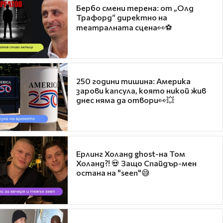
Бербо смени терена: от „Олд
Трафорд“ директно на
театралната сцена👀⚽
250 години тишина: Америка
зарови капсула, която никой жив
днес няма да отвори👀💥
Ерлинг Холанд ghost-на Том
Холанд?! 💀 Защо Спайдър-мен
остана на "seen"😅