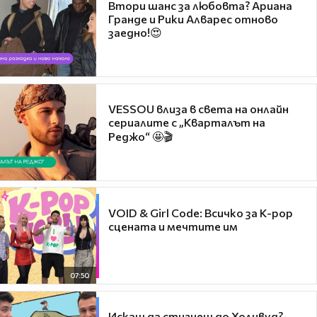
Втори шанс за любовта? Ариана
Гранде и Рики Алварес отново
заедно!😍
VESSOU влиза в света на онлайн
сериалите с „Кварталът на
Реджо“ 🤩🎬
VOID & Girl Code: Всичко за K-pop
сцената и мечтите им
07:50
Искаш да стигнеш до Холивуд?