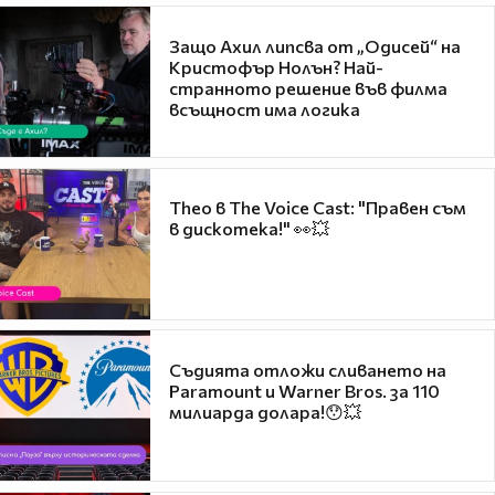
Защо Ахил липсва от „Одисей“ на
Кристофър Нолън? Най-
странното решение във филма
всъщност има логика
Theo в The Voice Cast: "Правен съм
в дискотека!" 👀💥
Съдията отложи сливането на
Paramount и Warner Bros. за 110
милиарда долара!😯💥