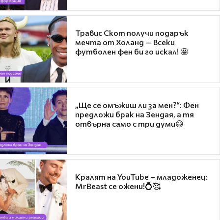
Травис Скот получи подарък
мечта от Холанд — всеки
футболен фен би го искал! 🤩
„Ще се омъжиш ли за мен?“: Фен
предложи брак на Зендая, а тя
отвърна само с три думи😅
Кралят на YouTube – младоженец:
MrBeast се ожени!💍🥰