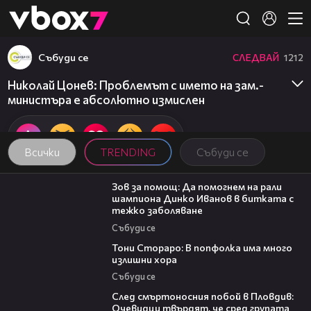
Member of
👾
Събуди се
СЛЕДВАЙ
1212
Николай Цонев: Проблемът с името на зам.-
министъра е абсолютно измислен
Всички
TRENDING
Събуди се
03:29
Зов за помощ: Да помогнем на рали
шампиона Динко Иванов в битката с
тежко заболяване
Събуди се
27:22
Тони Стораро: В попфолка има много
излишни хора
Събуди се
09:32
След смъртоносния побой в Пловдив:
Очевидци твърдят, че сред групата