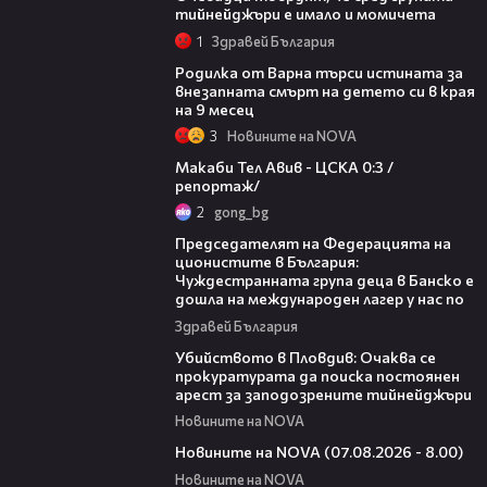
тийнейджъри е имало и момичета
1
Здравей България
03:09
Родилка от Варна търси истината за
внезапната смърт на детето си в края
на 9 месец
3
Новините на NOVA
09:11
Макаби Тел Авив - ЦСКА 0:3 /
репортаж/
2
gong_bg
10:34
Председателят на Федерацията на
ционистите в България:
Чуждестранната група деца в Банско е
дошла на международен лагер у нас по
Здравей България
01:33
Убийството в Пловдив: Очаква се
прокуратурата да поиска постоянен
арест за заподозрените тийнейджъри
Новините на NOVA
05:52
Новините на NOVA (07.08.2026 - 8.00)
Новините на NOVA