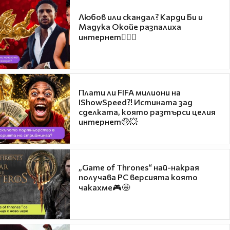
Любов или скандал? Карди Би и
Мадука Окойе разпалиха
интернет❤️‍🔥🔥
Плати ли FIFA милиони на
IShowSpeed?! Истината зад
сделката, която разтърси целия
интернет🤑💥
„Game of Thrones“ най-накрая
получава PC версията която
чакахме🎮🤩