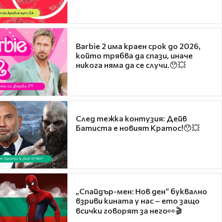
Barbie 2 има краен срок до 2026,
който трябва да спази, иначе
никога няма да се случи.😯💥
След тежка контузия: Дейв
Батиста е новият Кратос!😯💥
„Спайдър-мен: Нов ден“ буквално
взриви кината у нас – ето защо
всички говорят за него👀🎬