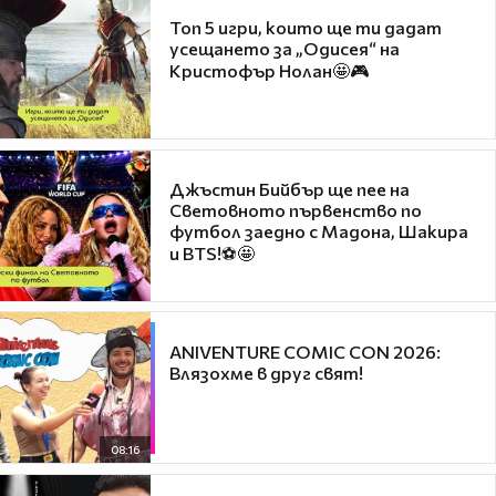
Топ 5 игри, които ще ти дадат
усещането за „Одисея“ на
Кристофър Нолан🤩🎮
Джъстин Бийбър ще пее на
Световното първенство по
футбол заедно с Мадона, Шакира
и BTS!⚽🤩
ANIVENTURE COMIC CON 2026:
Влязохме в друг свят!
08:16