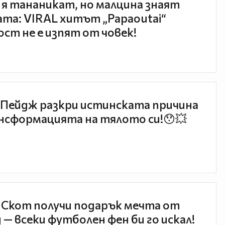
 я тананикат, но малцина знаят
та: VIRAL хитът „Papaoutai“
ст не е изпят от човек!
Пейдж разкри истинската причина
нсформацията на тялото си!😯💥
 Скот получи подарък мечта от
 — всеки футболен фен би го искал!