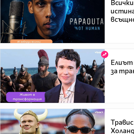
Всички
истина
всъщно
Елиът 
за тра
Травис
Холанд