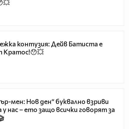
😯💥
ежка контузия: Дейв Батиста е
 Кратос!😯💥
ър-мен: Нов ден“ буквално взриви
 у нас – ето защо всички говорят за
🎬