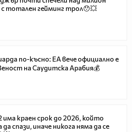
джър почти спечели над милион
 с тотален гейминг трол😯💥
иарда по-късно: EA вече официално е
еност на Саудитска Арабия💰
 2 има краен срок до 2026, който
 да спази, иначе никога няма да се