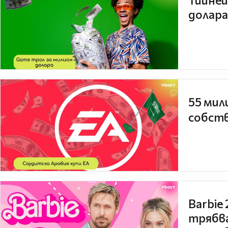
Тийней
долара
55 мил
собств
Barbie
трябва