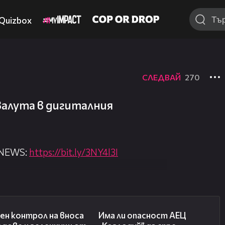
Quizbox
СЛЕДВАЙ
270
валута в дигиталния
 NEWS:
https://bit.ly/3NY4l3I
nova.bg/
//nova.bg/live/news
01:53
10:12
ен контрол на вноса
Има ли опасност АЕЦ