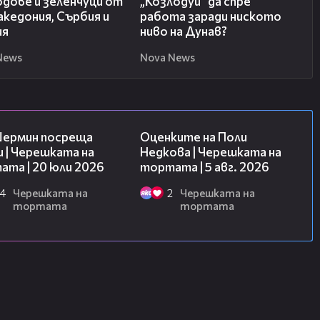
одове и зеленчуци от
„Козлодуй” да спре
кедония, Сърбия и
работа заради ниското
ия
ниво на Дунав?
News
Nova News
19:47
02:09
Шермин посреща
Оценките на Поли
 | Черешката на
Недкова | Черешката на
та | 20 юли 2026
тортата | 5 авг. 2026
4
Черешката на
2
Черешката на
тортата
тортата