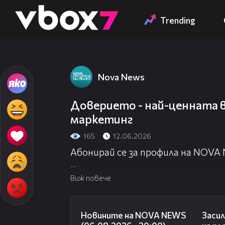
Member of
👾
Trending
Nova News
Доверието - най-ценната 
маркетинг
165
12.06.2026
Абонирай се за профила на NOVA
Посети официалния сайт:
http://
Виж повече
Гледай NOVA NEWS на живо:
http:
23:12
Новините на NOVA NEWS
Засил