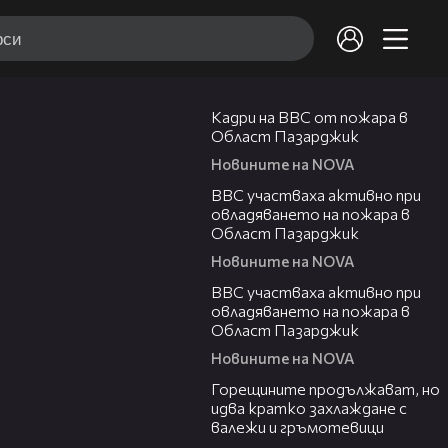
00:13
Кадри на ВВС от пожара в
Област Пазарджик
Новините на NOVA
00:22
ВВС участваха активно при
овладяването на пожара в
Област Пазарджик
Новините на NOVA
00:10
ВВС участваха активно при
овладяването на пожара в
Област Пазарджик
Новините на NOVA
02:31
Горещините продължават, но
идва кратко захлаждане с
валежи и гръмотевици