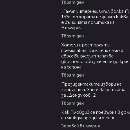
Твоят ден
08:08
„Галъп интернешънъл болкан“:
15% от хората не знаят каква
е външната политика на
България
Твоят ден
05:54
Хотели и ресторанти
преминават към цени само в
евро: Бизнесът запазва
двойното обозначение до края
на сезона
Твоят ден
15:44
Президентските избори на
хоризонта: Започва битката
за „Дондуков“ 2
Твоят ден
03:09
Как Пловдив се превърна в дом
на международния тенис
Здравей България
13:28