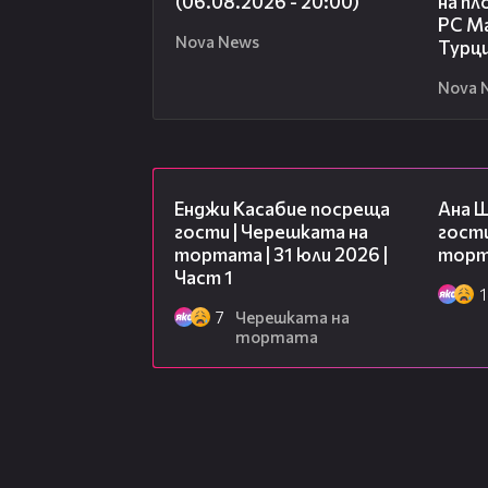
(06.08.2026 - 20:00)
на пл
РС Ма
Nova News
Турц
Nova 
10:44
Енджи Касабие посреща
Ана 
гости | Черешката на
гости
тортата | 31 юли 2026 |
торта
Част 1
1
7
Черешката на
тортата