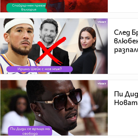
След Б
влюбен
разпал
Пи Дид
Новата