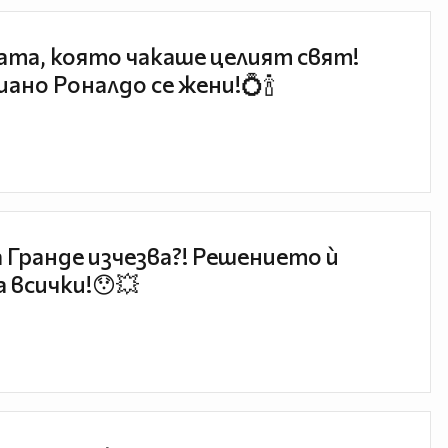
та, която чакаше целият свят!
ано Роналдо се жени!💍🍾
 Гранде изчезва?! Решението ѝ
 всички!😯💥