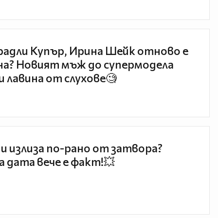
радли Купър, Ирина Шейк отново е
а? Новият мъж до супермодела
и лавина от слухове🧐
и излиза по-рано от затвора?
 дата вече е факт!💥