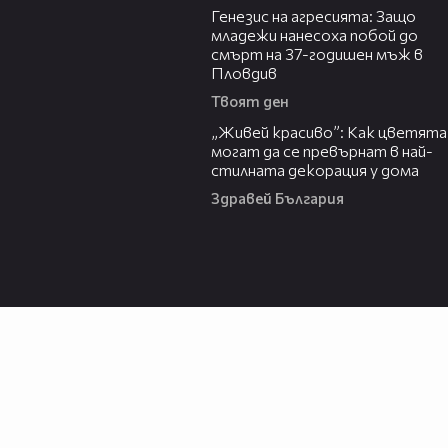
Генезис на агресията: Защо
младежи нанесоха побой до
смърт на 37-годишен мъж в
Пловдив
Твоят ден
04:11
„Живей красиво”: Как цветята
могат да се превърнат в най-
стилната декорация у дома
Здравей България