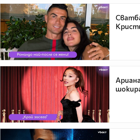
Сватба
Кристи
Ариана
шокира