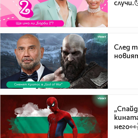
случи.
След т
новият
„Спайд
кината
него👀