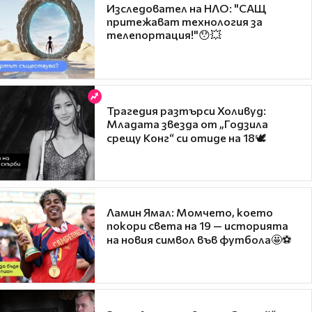
Изследовател на НЛО: "САЩ
притежават технология за
телепортация!"😯💥
Трагедия разтърси Холивуд:
Младата звезда от „Годзила
срещу Конг“ си отиде на 18🕊️
Ламин Ямал: Момчето, което
покори света на 19 — историята
на новия символ във футбола🤩⚽