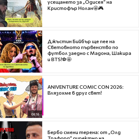
усещането за „Одисея“ на
Кристофър Нолан🤩🎮
Джъстин Бийбър ще пее на
Световното първенство по
футбол заедно с Мадона, Шакира
и BTS!⚽🤩
ANIVENTURE COMIC CON 2026:
Влязохме в друг свят!
08:16
Бербо смени терена: от „Олд
Трафорд“ директно на