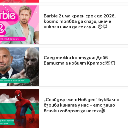
Barbie 2 има краен срок до 2026,
който трябва да спази, иначе
никога няма да се случи.😯💥
След тежка контузия: Дейв
Батиста е новият Кратос!😯💥
„Спайдър-мен: Нов ден“ буквално
взриви кината у нас – ето защо
всички говорят за него👀🎬