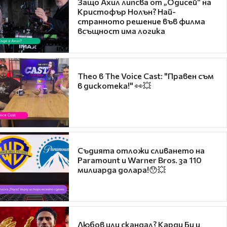
Защо Ахил липсва от „Одисей“ на
Кристофър Нолън? Най-
странното решение във филма
всъщност има логика
Theo в The Voice Cast: "Правен съм
в дискотека!" 👀💥
Съдията отложи сливането на
Paramount и Warner Bros. за 110
милиарда долара!😯💥
Любов или скандал? Карди Би и