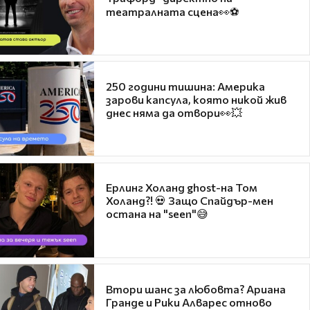
театралната сцена👀⚽
250 години тишина: Америка
зарови капсула, която никой жив
днес няма да отвори👀💥
Ерлинг Холанд ghost-на Том
Холанд?! 💀 Защо Спайдър-мен
остана на "seen"😅
Втори шанс за любовта? Ариана
Гранде и Рики Алварес отново