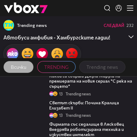
Member of
👾
Trending news
СЛЕДВАЙ
232
Автобуси амфибия - Хамбургските ладии!
Всички
TRENDING
Trending news
04:20
Какви ги свърши Джули Марули на
премиерата на новия сериал "С река на
сърцето"
13
Trending news
01:30
Светът скърби: Почина Кралица
Елизабет II
13
Trending news
00:06
Фирмата със седалище в Лясковец
внедрява роботизирана техника и
изкуствен интелект