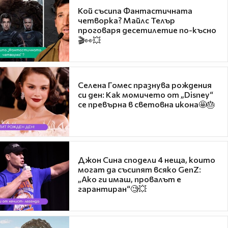
Кой съсипа Фантастичната
четворка? Майлс Телър
проговаря десетилетие по-късно
🎬👀💥
Селена Гомес празнува рождения
си ден: Как момичето от „Disney“
се превърна в световна икона🤩🎂
Джон Сина сподели 4 неща, които
могат да съсипят всяко GenZ:
„Ако ги имаш, провалът е
гарантиран“🧐💥