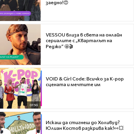
заедно!😍
VESSOU влиза в света на онлайн
сериалите с „Кварталът на
Реджо“ 🤩🎬
VOID & Girl Code: Всичко за K-pop
сцената и мечтите им
07:50
Искаш да стигнеш до Холивуд?
Юлиан Костов разкрива как!👀💥