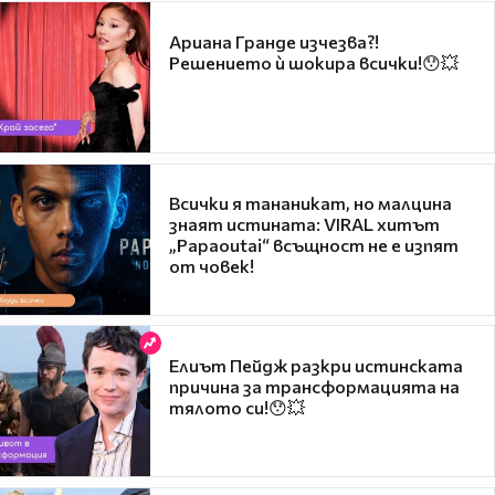
Ариана Гранде изчезва?!
Решението ѝ шокира всички!😯💥
Всички я тананикат, но малцина
знаят истината: VIRAL хитът
„Papaoutai“ всъщност не е изпят
от човек!
Елиът Пейдж разкри истинската
причина за трансформацията на
тялото си!😯💥