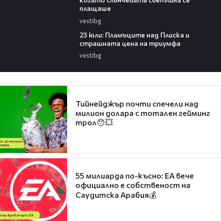
плащаше
vestibg
09:30
23 юли: Пламъците над Плиска и
страшната цена на триумфа
vestibg
Тийнейджър почти спечели над
милион долара с тотален гейминг
трол😯💥
55 милиарда по-късно: EA вече
официално е собственост на
Саудитска Арабия💰