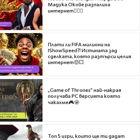
Мадука Окойе разпалиха
интернет❤️‍🔥🔥
Плати ли FIFA милиони на
IShowSpeed?! Истината зад
сделката, която разтърси целия
интернет🤑💥
„Game of Thrones“ най-накрая
получава PC версията която
чакахме🎮🤩
Топ 5 игри, които ще ти дадат