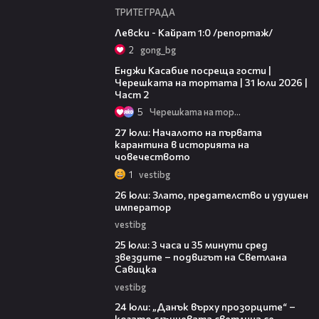
ТРИТЕ ГРАДА
05:57
Левски - Кайрат 1:0 /репортаж/
2
gong_bg
16:45
Енджи Касабие посреща гости |
Черешката на тортата | 31 юли 2026 |
Част 2
5
Черешката на тортата
10:11
27 юли: Началото на първата
карантина в историята на
човечеството
1
vestibg
12:45
26 юли: Злато, предателство и удушен
император
vestibg
09:24
25 юли: 3 часа и 35 минути сред
звездите – подвигът на Светлана
Савицка
vestibg
08:35
24 юли: „Данък върху прозорците“ –
когато слънчевата светлина се