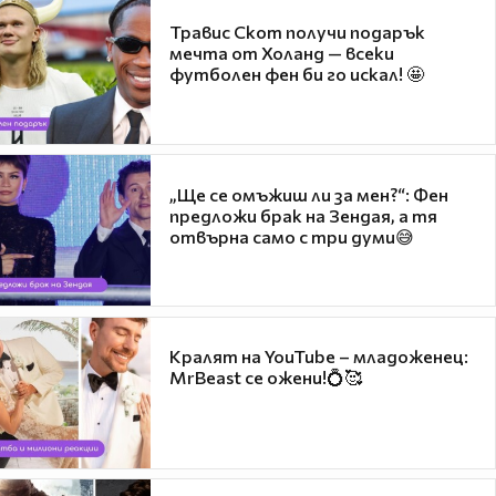
Травис Скот получи подарък
мечта от Холанд — всеки
футболен фен би го искал! 🤩
„Ще се омъжиш ли за мен?“: Фен
предложи брак на Зендая, а тя
отвърна само с три думи😅
Кралят на YouTube – младоженец:
MrBeast се ожени!💍🥰