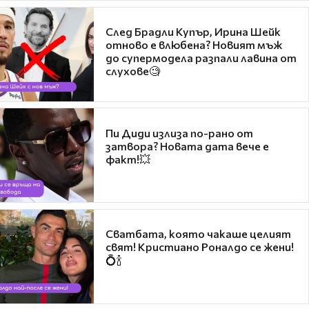
След Брадли Купър, Ирина Шейк
отново е влюбена? Новият мъж
до супермодела разпали лавина от
слухове🧐
Пи Диди излиза по-рано от
затвора? Новата дата вече е
факт!💥
Сватбата, която чакаше целият
свят! Кристиано Роналдо се жени!
💍🍾