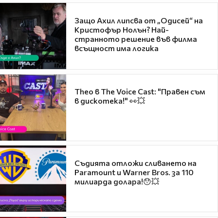
Защо Ахил липсва от „Одисей“ на
Кристофър Нолън? Най-
странното решение във филма
всъщност има логика
Theo в The Voice Cast: "Правен съм
в дискотека!" 👀💥
Съдията отложи сливането на
Paramount и Warner Bros. за 110
милиарда долара!😯💥