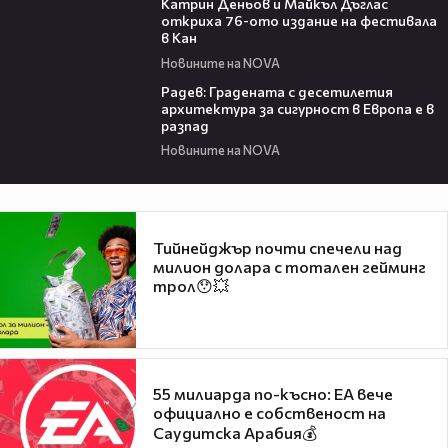
Катрин Деньов и Майкъл Дъглас
откриха 76-ото издание на фестивала
в Кан
Новините на NOVA
01:21
Радев: Градената с десетилетия
архитектура за сигурност в Европа е в
разпад
Новините на NOVA
Тийнейджър почти спечели над
милион долара с тотален гейминг
трол😯💥
55 милиарда по-късно: EA вече
официално е собственост на
Саудитска Арабия💰