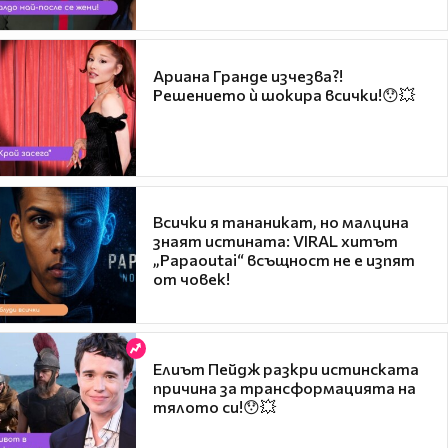
Ариана Гранде изчезва?!
Решението ѝ шокира всички!😯💥
Всички я тананикат, но малцина
знаят истината: VIRAL хитът
„Papaoutai“ всъщност не е изпят
от човек!
Елиът Пейдж разкри истинската
причина за трансформацията на
тялото си!😯💥