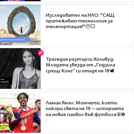
Изследовател на НЛО: "САЩ
притежават технология за
телепортация!"😯💥
Трагедия разтърси Холивуд:
Младата звезда от „Годзила
срещу Конг“ си отиде на 18🕊️
Ламин Ямал: Момчето, което
покори света на 19 — историята
на новия символ във футбола🤩⚽