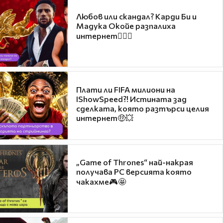
Любов или скандал? Карди Би и
Мадука Окойе разпалиха
интернет❤️‍🔥🔥
Плати ли FIFA милиони на
IShowSpeed?! Истината зад
сделката, която разтърси целия
интернет🤑💥
„Game of Thrones“ най-накрая
получава PC версията която
чакахме🎮🤩