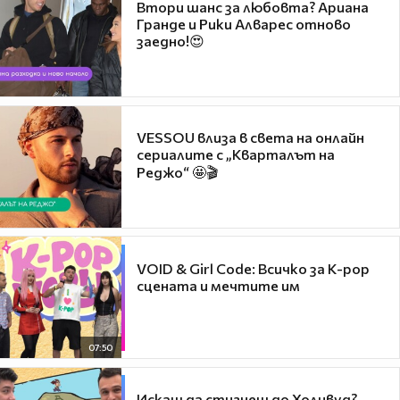
Втори шанс за любовта? Ариана
Гранде и Рики Алварес отново
заедно!😍
VESSOU влиза в света на онлайн
сериалите с „Кварталът на
Реджо“ 🤩🎬
VOID & Girl Code: Всичко за K-pop
сцената и мечтите им
07:50
Искаш да стигнеш до Холивуд?