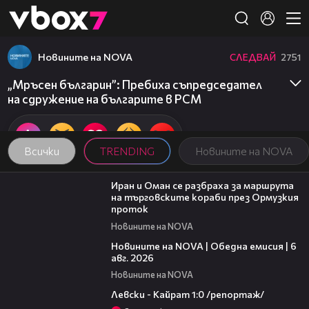
Member of
👾
Новините на NOVA
СЛЕДВАЙ
2751
„Мръсен българин”: Пребиха съпредседател
на сдружение на българите в РСМ
Всички
TRENDING
Новините на NOVA
00:43
Иран и Оман се разбраха за маршрута
на търговските кораби през Ормузкия
проток
Новините на NOVA
20:38
Новините на NOVA | Обедна емисия | 6
авг. 2026
Новините на NOVA
05:57
Левски - Кайрат 1:0 /репортаж/