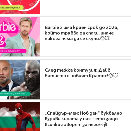
Barbie 2 има краен срок до 2026,
който трябва да спази, иначе
никога няма да се случи.😯💥
След тежка контузия: Дейв
Батиста е новият Кратос!😯💥
„Спайдър-мен: Нов ден“ буквално
взриви кината у нас – ето защо
всички говорят за него👀🎬