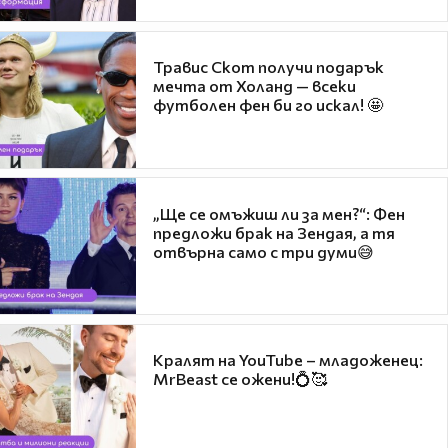
Травис Скот получи подарък
мечта от Холанд — всеки
футболен фен би го искал! 🤩
„Ще се омъжиш ли за мен?“: Фен
предложи брак на Зендая, а тя
отвърна само с три думи😅
Кралят на YouTube – младоженец:
MrBeast се ожени!💍🥰