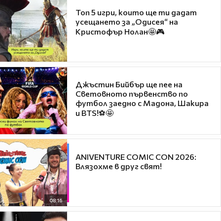
Топ 5 игри, които ще ти дадат
усещането за „Одисея“ на
Кристофър Нолан🤩🎮
Джъстин Бийбър ще пее на
Световното първенство по
футбол заедно с Мадона, Шакира
и BTS!⚽🤩
ANIVENTURE COMIC CON 2026:
Влязохме в друг свят!
08:16