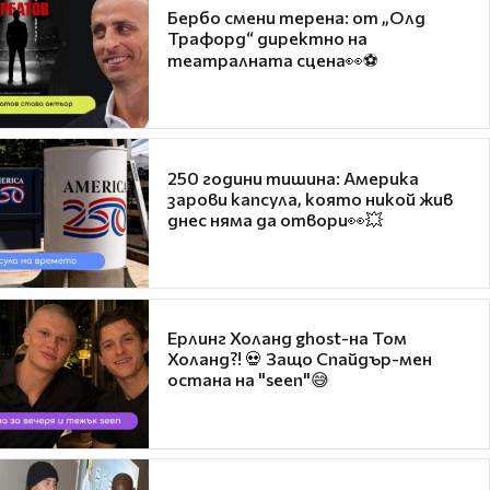
Бербо смени терена: от „Олд
Трафорд“ директно на
театралната сцена👀⚽
250 години тишина: Америка
зарови капсула, която никой жив
днес няма да отвори👀💥
Ерлинг Холанд ghost-на Том
Холанд?! 💀 Защо Спайдър-мен
остана на "seen"😅