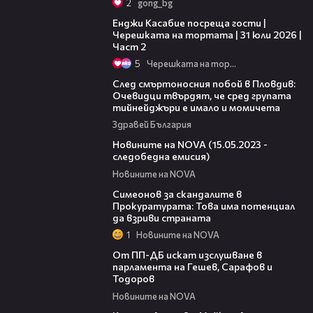
2
gong_bg
16:45
Енджи Касабие посреща гости |
Черешката на тортата | 31 юли 2026 |
Част 2
5
Черешката на тортата
09:32
След смъртоносния побой в Пловдив:
Очевидци твърдят, че сред групата
тийнейджъри е имало и момичета
Здравей България
10:23
Новините на NOVA (15.05.2023 -
следобедна емисия)
Новините на NOVA
09:03
Симеонов за скандалите в
Прокуратурата: Това има потенциал
да взриви страната
1
Новините на NOVA
00:39
От ПП-ДБ искат изслушване в
парламента на Гешев, Сарафов и
Тодоров
Новините на NOVA
05:27