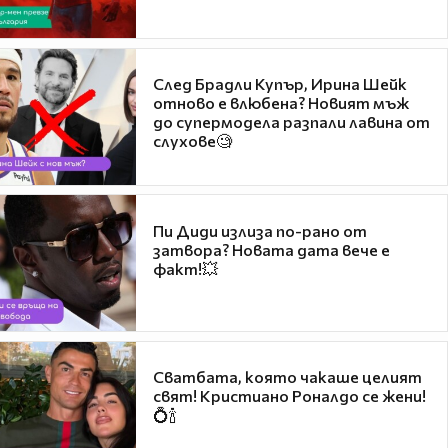
След Брадли Купър, Ирина Шейк
отново е влюбена? Новият мъж
до супермодела разпали лавина от
слухове🧐
Пи Диди излиза по-рано от
затвора? Новата дата вече е
факт!💥
Сватбата, която чакаше целият
свят! Кристиано Роналдо се жени!
💍🍾