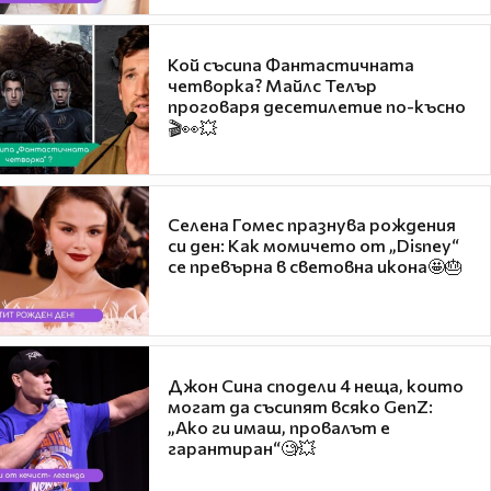
Кой съсипа Фантастичната
четворка? Майлс Телър
проговаря десетилетие по-късно
🎬👀💥
Селена Гомес празнува рождения
си ден: Как момичето от „Disney“
се превърна в световна икона🤩🎂
Джон Сина сподели 4 неща, които
могат да съсипят всяко GenZ:
„Ако ги имаш, провалът е
гарантиран“🧐💥