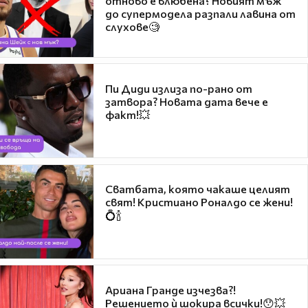
отново е влюбена? Новият мъж
до супермодела разпали лавина от
слухове🧐
Пи Диди излиза по-рано от
затвора? Новата дата вече е
факт!💥
Сватбата, която чакаше целият
свят! Кристиано Роналдо се жени!
💍🍾
Ариана Гранде изчезва?!
Решението ѝ шокира всички!😯💥