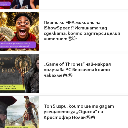
Плати ли FIFA милиони на
IShowSpeed?! Истината зад
сделката, която разтърси целия
интернет🤑💥
„Game of Thrones“ най-накрая
получава PC версията която
чакахме🎮🤩
Топ 5 игри, които ще ти дадат
усещането за „Одисея“ на
Кристофър Нолан🤩🎮