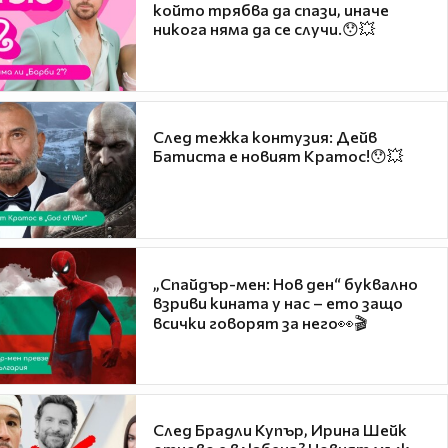
който трябва да спази, иначе
никога няма да се случи.😯💥
След тежка контузия: Дейв
Батиста е новият Кратос!😯💥
„Спайдър-мен: Нов ден“ буквално
взриви кината у нас – ето защо
всички говорят за него👀🎬
След Брадли Купър, Ирина Шейк