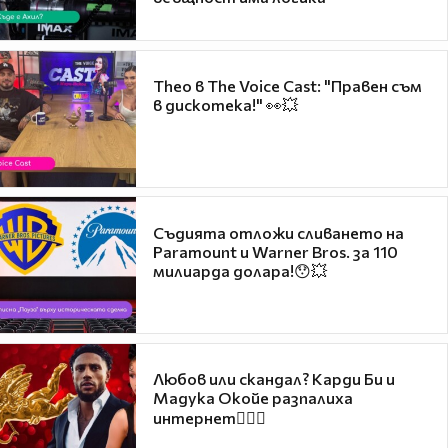
Theo в The Voice Cast: "Правен съм
в дискотека!" 👀💥
Съдията отложи сливането на
Paramount и Warner Bros. за 110
милиарда долара!😯💥
Любов или скандал? Карди Би и
Мадука Окойе разпалиха
интернет❤️‍🔥🔥