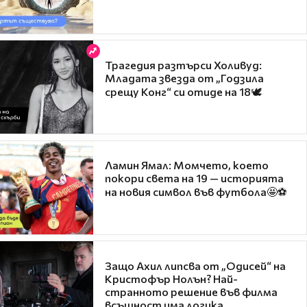
Трагедия разтърси Холивуд:
Младата звезда от „Годзила
срещу Конг“ си отиде на 18🕊️
Ламин Ямал: Момчето, което
покори света на 19 — историята
на новия символ във футбола🤩⚽
Защо Ахил липсва от „Одисей“ на
Кристофър Нолън? Най-
странното решение във филма
всъщност има логика