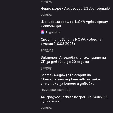
gongbg
06:06
Черно море - Лудогорец 2:3 /репортаж/
gongbg
01:06
Шокираща грешка! ЦСКА удвои срещу
Септември
1
gongbg
04:48
Спортни новини на NOVA - обедна
емисия (10.08.2026)
gong_bg
01:03
Виктория Ангелова спечели злато на
СП за девойки до 20 години
gongbg
01:02
Златен медал за България на
Световното първенство по лека
атлетика за юноши и девойки
Новините на NOVA
01:10
40-градусова жега посрещна Левски в
Туркестан
gongbg
01:53