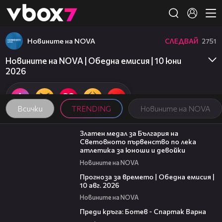
Member of
👾
Новините на NOVA
СЛЕДВАЙ
2751
Новините на NOVA | Обедна емисия | 10 юни
2026
Всички
TRENDING
Новините на NOVA
01:02
Златен медал за България на
Световното първенство по лека
атлетика за юноши и девойки
Новините на NOVA
01:53
Прогноза за времето | Обедна емисия |
10 авг. 2026
Новините на NOVA
05:30
Преди кръга: Ботев - Спартак Варна