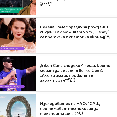
🎬👀💥
Селена Гомес празнува рождения
си ден: Как момичето от „Disney“
се превърна в световна икона🤩🎂
Джон Сина сподели 4 неща, които
могат да съсипят всяко GenZ:
„Ако ги имаш, провалът е
гарантиран“🧐💥
Изследовател на НЛО: "САЩ
притежават технология за
телепортация!"😯💥