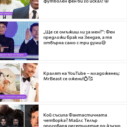
футболен фен би го искал! 🤩
„Ще се омъжиш ли за мен?“: Фен
предложи брак на Зендая, а тя
отвърна само с три думи😅
Кралят на YouTube – младоженец:
MrBeast се ожени!💍🥰
Кой съсипа Фантастичната
четворка? Майлс Телър
проговаря десетилетие по-късно