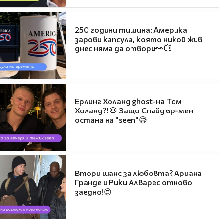
250 години тишина: Америка
зарови капсула, която никой жив
днес няма да отвори👀💥
Ерлинг Холанд ghost-на Том
Холанд?! 💀 Защо Спайдър-мен
остана на "seen"😅
Втори шанс за любовта? Ариана
Гранде и Рики Алварес отново
заедно!😍