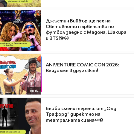
Джъстин Бийбър ще пее на
Световното първенство по
футбол заедно с Мадона, Шакира
и BTS!⚽🤩
ANIVENTURE COMIC CON 2026:
Влязохме в друг свят!
08:16
Бербо смени терена: от „Олд
Трафорд“ директно на
театралната сцена👀⚽