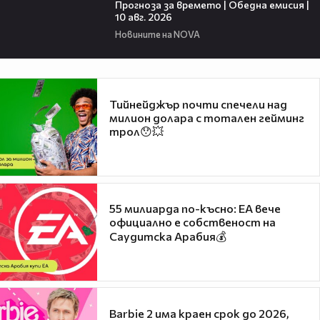
Прогноза за времето | Обедна емисия |
10 авг. 2026
Новините на NOVA
Тийнейджър почти спечели над
милион долара с тотален гейминг
трол😯💥
55 милиарда по-късно: EA вече
официално е собственост на
Саудитска Арабия💰
Barbie 2 има краен срок до 2026,