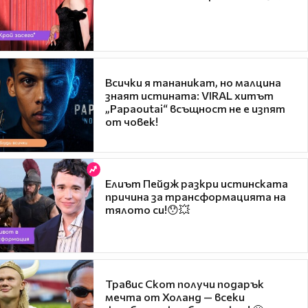
Всички я тананикат, но малцина
знаят истината: VIRAL хитът
„Papaoutai“ всъщност не е изпят
от човек!
Елиът Пейдж разкри истинската
причина за трансформацията на
тялото си!😯💥
Травис Скот получи подарък
мечта от Холанд — всеки