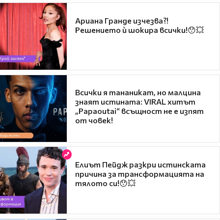
Ариана Гранде изчезва?!
Решението ѝ шокира всички!😯💥
Всички я тананикат, но малцина
знаят истината: VIRAL хитът
„Papaoutai“ всъщност не е изпят
от човек!
Елиът Пейдж разкри истинската
причина за трансформацията на
тялото си!😯💥