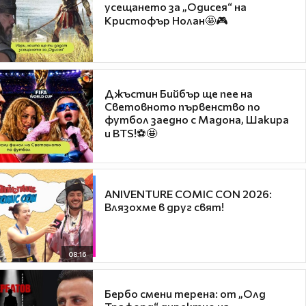
усещането за „Одисея“ на
Кристофър Нолан🤩🎮
Джъстин Бийбър ще пее на
Световното първенство по
футбол заедно с Мадона, Шакира
и BTS!⚽🤩
ANIVENTURE COMIC CON 2026:
Влязохме в друг свят!
08:16
Бербо смени терена: от „Олд