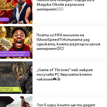
Мадука Окойе разпалиха
интернет❤️‍🔥🔥
Плати ли FIFA милиони на
IShowSpeed?! Истината зад
сделката, която разтърси целия
интернет🤑💥
„Game of Thrones“ най-накрая
получава PC версията която
чакахме🎮🤩
Топ 5 игри, които ще ти дадат