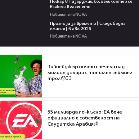
Пожар в Пазарджишко, хеликоптер се
включи в гасенето
Новините на NOVA
02:19
Прогноза за времето | Следобедна
емисия | 6 авг. 2026
Новините на NOVA
Тийнейджър почти спечели над
милион долара с тотален гейминг
трол😯💥
55 милиарда по-късно: EA вече
официално е собственост на
Саудитска Арабия💰