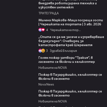
внедрява роботизирана техника и
изкуствен интелект
ТРИТЕ ГРАДА
20:17
Милена Маркова-Маца посреща гости
| Черешката на тортата | 3 авг. 2026
4
Черешката на тортата
06:38
„Опита се да ме засече и изпреварваше
безразсъдно“: Очевидец за
катастрофата край Шереметя
3
Здравей България
00:33
Голям пожар затвори "Тракия", в
гасенето се включи и хеликоптер
Новините на NOVA
00:39
Пожар в Пазарджишко, хеликоптер се
включи в гасенето
Nova News
00:24
Пожар в Пазарджишко, хеликоптер се
включи в гасенето
Новините на NOVA
00:07