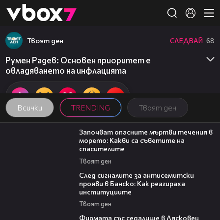
Member of
👾
Твоят ден
СЛЕДВАЙ
68
Румен Радев: Основен приоритет е
овладяването на инфлацията
Всички
TRENDING
Твоят ден
03:59
Започват опасните мъртви течения в
морето: Какви са съветите на
спасителите
Твоят ден
28:11
След сигналите за антисемитски
прояви в Банско: Как реагираха
институциите
Твоят ден
00:06
Фирмата със седалище в Лясковец