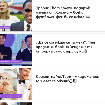
Травис Скот получи подарък
мечта от Холанд — всеки
футболен фен би го искал! 🤩
„Ще се омъжиш ли за мен?“: Фен
предложи брак на Зендая, а тя
отвърна само с три думи😅
Кралят на YouTube – младоженец:
MrBeast се ожени!💍🥰