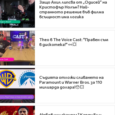
Защо Ахил липсва от „Одисей“ на
Кристофър Нолън? Най-
странното решение във филма
всъщност има логика
Theo в The Voice Cast: "Правен съм
в дискотека!" 👀💥
Съдията отложи сливането на
Paramount и Warner Bros. за 110
милиарда долара!😯💥
Любов или скандал? Карди Би и