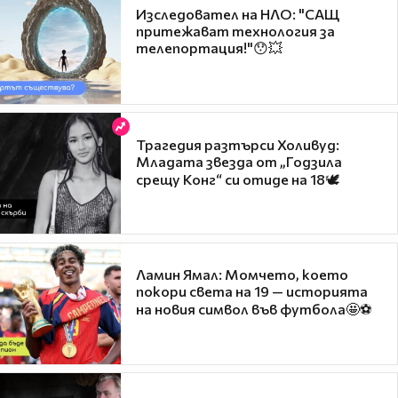
Изследовател на НЛО: "САЩ
притежават технология за
телепортация!"😯💥
Трагедия разтърси Холивуд:
Младата звезда от „Годзила
срещу Конг“ си отиде на 18🕊️
Ламин Ямал: Момчето, което
покори света на 19 — историята
на новия символ във футбола🤩⚽