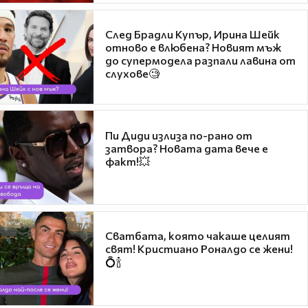
След Брадли Купър, Ирина Шейк
отново е влюбена? Новият мъж
до супермодела разпали лавина от
слухове🧐
Пи Диди излиза по-рано от
затвора? Новата дата вече е
факт!💥
Сватбата, която чакаше целият
свят! Кристиано Роналдо се жени!
💍🍾