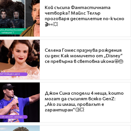
Кой съсипа Фантастичната
четворка? Майлс Телър
проговаря десетилетие по-късно
🎬👀💥
Селена Гомес празнува рождения
си ден: Как момичето от „Disney“
се превърна в световна икона🤩🎂
Джон Сина сподели 4 неща, които
могат да съсипят всяко GenZ:
„Ако ги имаш, провалът е
гарантиран“🧐💥