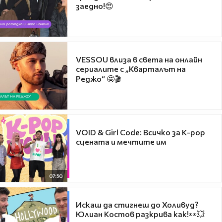
заедно!😍
VESSOU влиза в света на онлайн
сериалите с „Кварталът на
Реджо“ 🤩🎬
VOID & Girl Code: Всичко за K-pop
сцената и мечтите им
07:50
Искаш да стигнеш до Холивуд?
Юлиан Костов разкрива как!👀💥