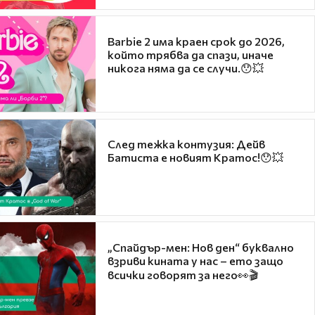
Barbie 2 има краен срок до 2026,
който трябва да спази, иначе
никога няма да се случи.😯💥
След тежка контузия: Дейв
Батиста е новият Кратос!😯💥
„Спайдър-мен: Нов ден“ буквално
взриви кината у нас – ето защо
всички говорят за него👀🎬