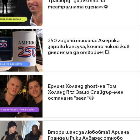
Трафорд“ директно на
театралната сцена👀⚽
250 години тишина: Америка
зарови капсула, която никой жив
днес няма да отвори👀💥
Ерлинг Холанд ghost-на Том
Холанд?! 💀 Защо Спайдър-мен
остана на "seen"😅
Втори шанс за любовта? Ариана
Гранде и Рики Алварес отново