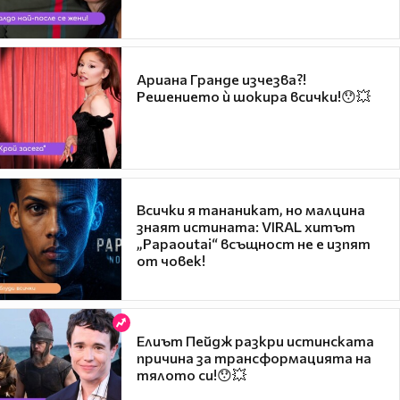
Ариана Гранде изчезва?!
Решението ѝ шокира всички!😯💥
Всички я тананикат, но малцина
знаят истината: VIRAL хитът
„Papaoutai“ всъщност не е изпят
от човек!
Елиът Пейдж разкри истинската
причина за трансформацията на
тялото си!😯💥