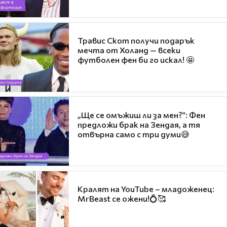
Травис Скот получи подарък
мечта от Холанд — всеки
футболен фен би го искал! 🤩
„Ще се омъжиш ли за мен?“: Фен
предложи брак на Зендая, а тя
отвърна само с три думи😅
Кралят на YouTube – младоженец:
MrBeast се ожени!💍🥰