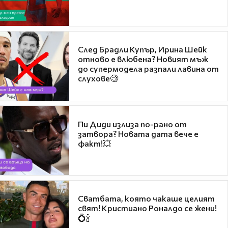
След Брадли Купър, Ирина Шейк
отново е влюбена? Новият мъж
до супермодела разпали лавина от
слухове🧐
Пи Диди излиза по-рано от
затвора? Новата дата вече е
факт!💥
Сватбата, която чакаше целият
свят! Кристиано Роналдо се жени!
💍🍾