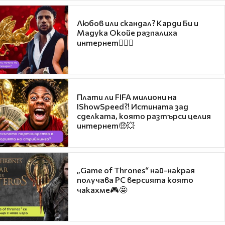
Любов или скандал? Карди Би и
Мадука Окойе разпалиха
интернет❤️‍🔥🔥
Плати ли FIFA милиони на
IShowSpeed?! Истината зад
сделката, която разтърси целия
интернет🤑💥
„Game of Thrones“ най-накрая
получава PC версията която
чакахме🎮🤩