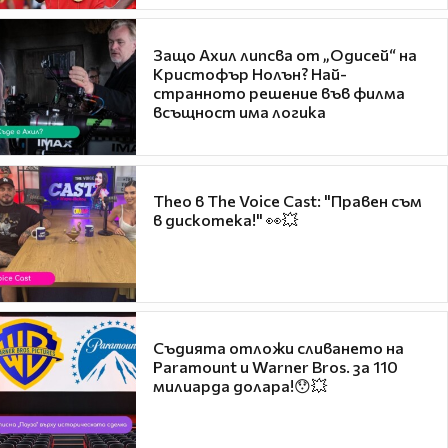
Защо Ахил липсва от „Одисей“ на
Кристофър Нолън? Най-
странното решение във филма
всъщност има логика
Theo в The Voice Cast: "Правен съм
в дискотека!" 👀💥
Съдията отложи сливането на
Paramount и Warner Bros. за 110
милиарда долара!😯💥