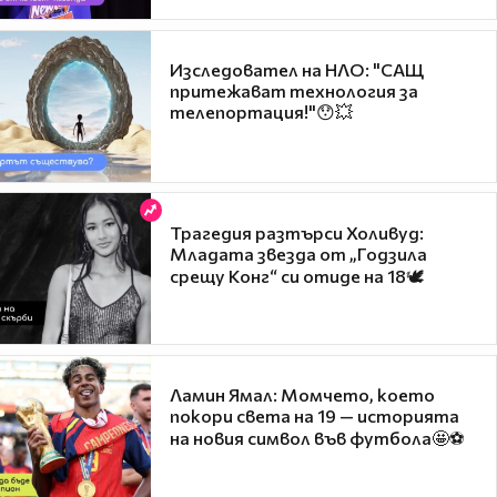
Изследовател на НЛО: "САЩ
притежават технология за
телепортация!"😯💥
Трагедия разтърси Холивуд:
Младата звезда от „Годзила
срещу Конг“ си отиде на 18🕊️
Ламин Ямал: Момчето, което
покори света на 19 — историята
на новия символ във футбола🤩⚽