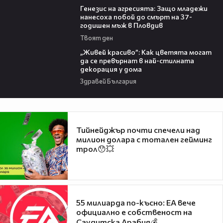
Генезис на агресията: Защо младежи
нанесоха побой до смърт на 37-
годишен мъж в Пловдив
Твоят ден
04:11
„Живей красиво”: Как цветята могат
да се превърнат в най-стилната
декорация у дома
Здравей България
Тийнейджър почти спечели над
милион долара с тотален гейминг
трол😯💥
55 милиарда по-късно: EA вече
официално е собственост на
Саудитска Арабия💰