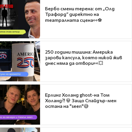
Бербо смени терена: от „Олд
Трафорд“ директно на
театралната сцена👀⚽
250 години тишина: Америка
зарови капсула, която никой жив
днес няма да отвори👀💥
Ерлинг Холанд ghost-на Том
Холанд?! 💀 Защо Спайдър-мен
остана на "seen"😅