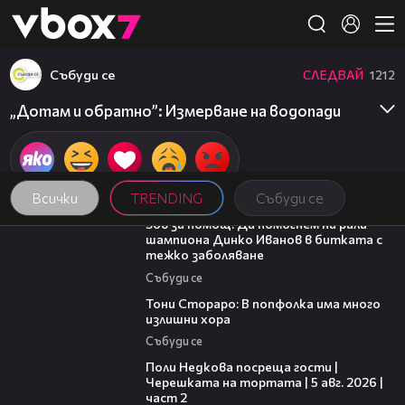
Member of
👾
Събуди се
СЛЕДВАЙ
1212
„Дотам и обратно”: Измерване на водопади
Всички
TRENDING
Събуди се
03:29
Зов за помощ: Да помогнем на рали
шампиона Динко Иванов в битката с
тежко заболяване
Събуди се
27:22
Тони Стораро: В попфолка има много
излишни хора
Събуди се
13:03
Поли Недкова посреща гости |
Черешката на тортата | 5 авг. 2026 |
част 2