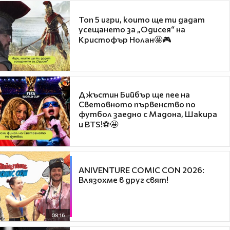
Топ 5 игри, които ще ти дадат
усещането за „Одисея“ на
Кристофър Нолан🤩🎮
Джъстин Бийбър ще пее на
Световното първенство по
футбол заедно с Мадона, Шакира
и BTS!⚽🤩
ANIVENTURE COMIC CON 2026:
Влязохме в друг свят!
08:16