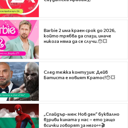
Barbie 2 има краен срок до 2026,
който трябва да спази, иначе
никога няма да се случи.😯💥
След тежка контузия: Дейв
Батиста е новият Кратос!😯💥
„Спайдър-мен: Нов ден“ буквално
взриви кината у нас – ето защо
всички говорят за него👀🎬