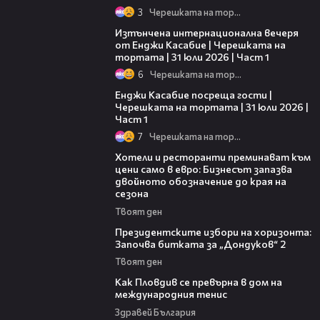
3
Черешката на тортата
18:07
Изтънчена интернационална вечеря
от Енджи Касабие | Черешката на
тортата | 31 юли 2026 | Част 1
6
Черешката на тортата
10:44
Енджи Касабие посреща гости |
Черешката на тортата | 31 юли 2026 |
Част 1
7
Черешката на тортата
05:54
Хотели и ресторанти преминават към
цени само в евро: Бизнесът запазва
двойното обозначение до края на
сезона
Твоят ден
15:44
Президентските избори на хоризонта:
Започва битката за „Дондуков“ 2
Твоят ден
03:09
Как Пловдив се превърна в дом на
международния тенис
Здравей България
13:28