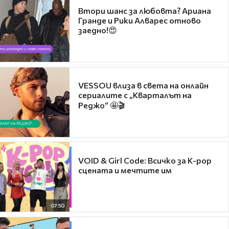
Втори шанс за любовта? Ариана
Гранде и Рики Алварес отново
заедно!😍
VESSOU влиза в света на онлайн
сериалите с „Кварталът на
Реджо“ 🤩🎬
VOID & Girl Code: Всичко за K-pop
сцената и мечтите им
07:50