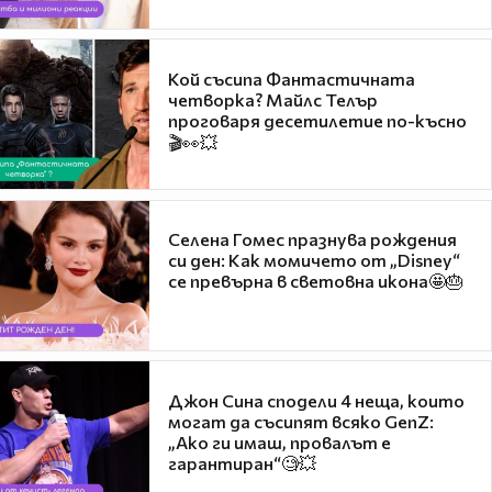
Кой съсипа Фантастичната
четворка? Майлс Телър
проговаря десетилетие по-късно
🎬👀💥
Селена Гомес празнува рождения
си ден: Как момичето от „Disney“
се превърна в световна икона🤩🎂
Джон Сина сподели 4 неща, които
могат да съсипят всяко GenZ:
„Ако ги имаш, провалът е
гарантиран“🧐💥