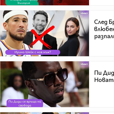
След Б
влюбен
разпал
Пи Дид
Новата