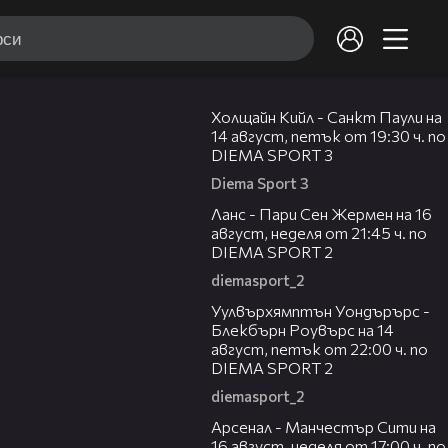
00:36
Холщайн Кийл - Санкт Паули на
14 август, петък от 19:30 ч. по
DIEMA SPORT 3
Diema Sport 3
00:45
Ланс - Пари Сен Жермен на 16
август, неделя от 21:45 ч. по
DIEMA SPORT 2
diemasport_2
00:37
Уулвърхямптън Уондърърс -
Блекбърн Роувърс на 14
август, петък от 22:00 ч. по
DIEMA SPORT 2
diemasport_2
00:38
Арсенал - Манчестър Сити на
16 август, неделя от 17:00 ч. по