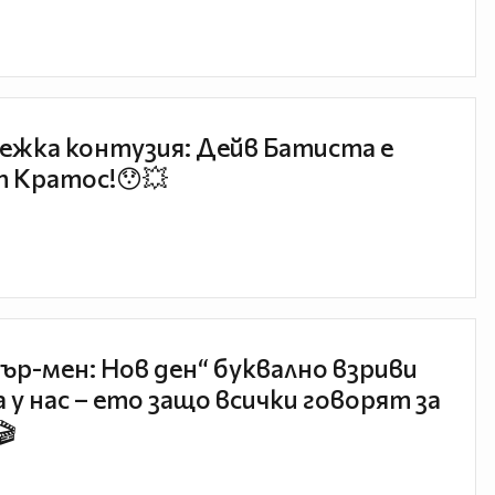
ежка контузия: Дейв Батиста е
 Кратос!😯💥
ър-мен: Нов ден“ буквално взриви
 у нас – ето защо всички говорят за
🎬