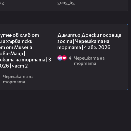
bg
gong_bg
15:35
17:43
лутенов хляб от
Димитър Донски посреща
и и хърватски
гости | Черешката на
рт от Милена
тортата | 4 авг. 2026
ова-Маца |
4
Черешката на
шката на тортата | 3
тортата
2026 | част 2
Черешката на
тортата