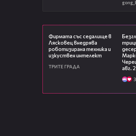
gong_
00:06
Фирмата със седалище в
Безг
Лясковец внедрява
триц
роботизирана техника и
десе
изкуствен интелект
Марк
Чере
ТРИТЕ ГРАДА
авг. 
3