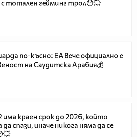
 с тотален гейминг трол😯💥
иарда по-късно: EA вече официално е
еност на Саудитска Арабия💰
 2 има краен срок до 2026, който
 да спази, иначе никога няма да се
😯💥