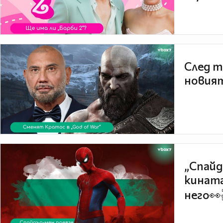
След т
новият
„Спайд
кината
него👀