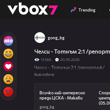
Member of
👾
Trending
gong_bg
Челси - Тотнъм 2:1 /репор
13 566
20.05.2026
Челси - Тотнъм 2:1 /репортаж/
Виж повече
01:13
Всичко най-интересно
Спорт
преди ЦСКА - Макаби
цент
(05.0
gong_bg