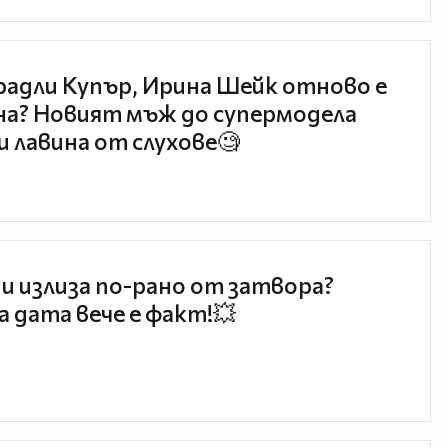
радли Купър, Ирина Шейк отново е
а? Новият мъж до супермодела
и лавина от слухове🧐
и излиза по-рано от затвора?
 дата вече е факт!💥