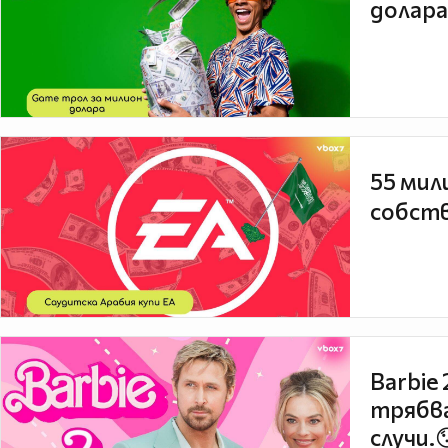
долара
55 мил
собств
Barbie
трябва
случи.