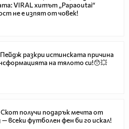
та: VIRAL хитът „Papaoutai“
ст не е изпят от човек!
Пейдж разкри истинската причина
нсформацията на тялото си!😯💥
 Скот получи подарък мечта от
 — всеки футболен фен би го искал!