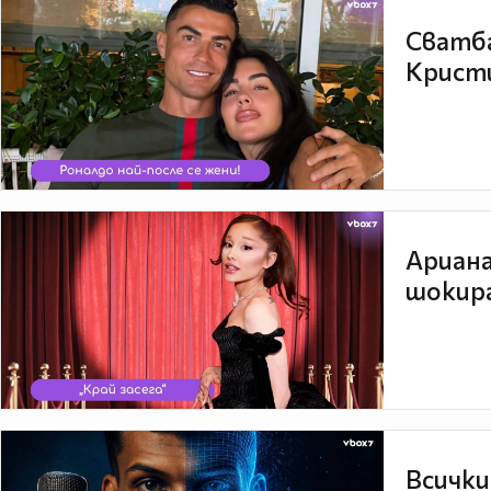
Сватба
Кристи
Ариана
шокира
Всички