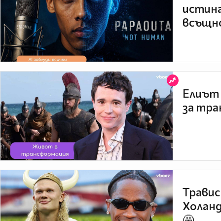
истина
всъщно
Елиът 
за тра
Травис
Холанд
🤩