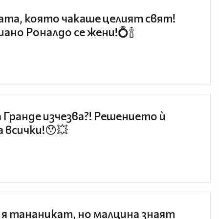
та, която чакаше целият свят!
ано Роналдо се жени!💍🍾
 Гранде изчезва?! Решението ѝ
 всички!😯💥
 я тананикат, но малцина знаят