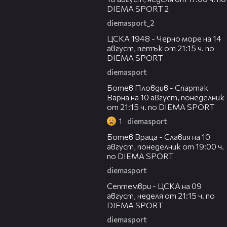
DIEMA SPORT 2
diemasport_2
00:35
ЦСКА 1948 - Черно море на 14
август, петък от 21:15 ч. по
DIEMA SPORT
diemasport
00:33
Ботев Пловдив - Спартак
Варна на 10 август, понеделник
от 21:15 ч. по DIEMA SPORT
1
diemasport
00:35
Ботев Враца - Славия на 10
август, понеделник от 19:00 ч.
по DIEMA SPORT
diemasport
00:28
Септември - ЦСКА на 09
август, неделя от 21:15 ч. по
DIEMA SPORT
diemasport
00:32