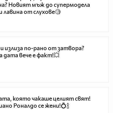
а? Новият мъж до супермодела
и лавина от слухове🧐
и излиза по-рано от затвора?
 дата вече е факт!💥
та, която чакаше целият свят!
ано Роналдо се жени!💍🍾