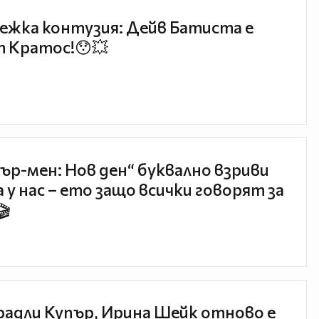
ежка контузия: Дейв Батиста е
 Кратос!😯💥
ър-мен: Нов ден“ буквално взриви
 у нас – ето защо всички говорят за
🎬
радли Купър, Ирина Шейк отново е