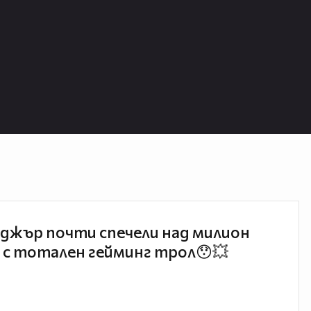
джър почти спечели над милион
 с тотален гейминг трол😯💥