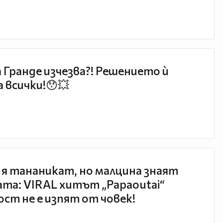
 Гранде изчезва?! Решението ѝ
 всички!😯💥
 я тананикат, но малцина знаят
та: VIRAL хитът „Papaoutai“
ст не е изпят от човек!