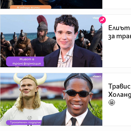
Елиът 
за тра
Травис
Холанд
🤩