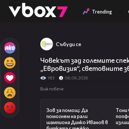
Member of
👾
Trending
Събуди се
Човекът зад големите спе
„Евровизия“, световните зв
183
06.06.2026
Виж повече
03:29
Зов за помощ: Да
Тони
помогнем на рали
попф
шампиона Динко Иванов в
изли
битката с тежко