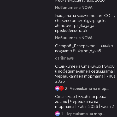
Новините на NOVA
00:30
Бащата на момчето със СОП,
свалено от междуградски
автобус, разказа за
преживения шок
Новините на NOVA
00:04
Остров „Есперанто“ – малко
познато бижу по Дунав
dariknews
02:15
Оценките на Станимир Гъмов
и победителят на седмицата |
Черешката на тортата | 7 авг.
2026
2
Черешката на тортата
12:30
Станимир Гъмов посреща
гости | Черешката на
тортата | 7 авг. 2026 | част 2
1
Черешката на тортата
16:22