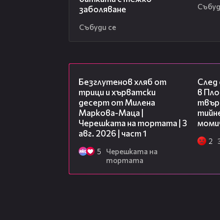
Събуд
заболяване
Събуди се
16:02
Безглутенов хляб от
След
трици и хърватски
в Пло
десерт от Милена
твърд
Маркова-Маца |
тийне
Черешката на тортата | 3
моми
авг. 2026 | част 1
2
5
Черешката на
тортата