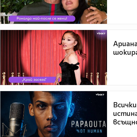
Ариана
шокира
Всички
истина
всъщно