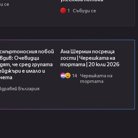
и се
1
Събуди се
09:32
19:47
 смъртоносния побой
Ана Шермин посреща
вдив: Очевидци
гости | Черешката на
ят, че сред групата
тортата | 20 юли 2026
йджъри е имало и
14
Черешката на
чета
тортата
Здравей България