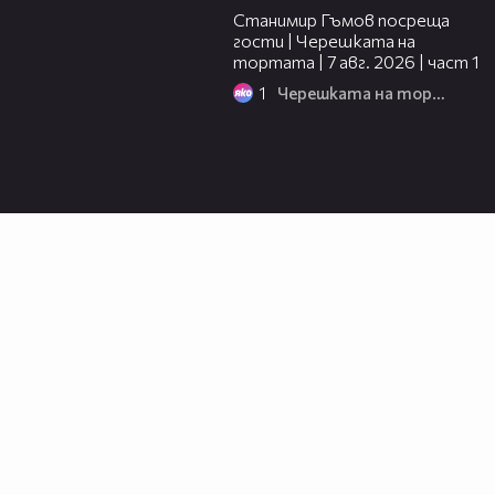
Станимир Гъмов посреща
гости | Черешката на
тортата | 7 авг. 2026 | част 1
1
Черешката на тортата