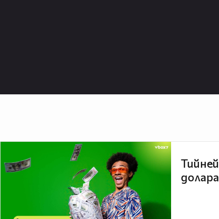
Тийней
долара