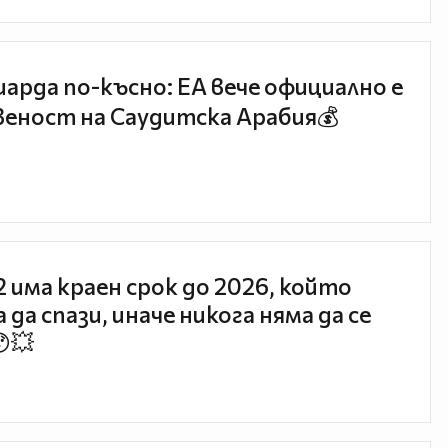
иарда по-късно: EA вече официално е
еност на Саудитска Арабия💰
 2 има краен срок до 2026, който
 да спази, иначе никога няма да се
😯💥