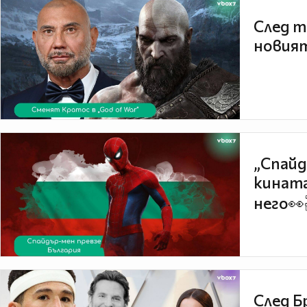
След т
новият
„Спайд
кината
него👀
След Б