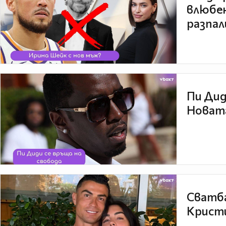
влюбен
разпал
Пи Дид
Новата
Сватба
Кристи