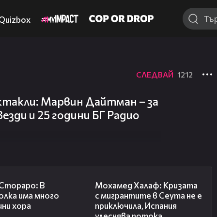
Quizbox
СЛЕДВАЙ
1212
ктакли: Марвин Дайтман – за
езди и 25 години БГ Радио
27:22
13:15
 Стораро: В
Мохамед Халаф: Кризата
олка има много
с мигрантите в Сеута не е
шни хора
приключила, Испания
улеснява потока