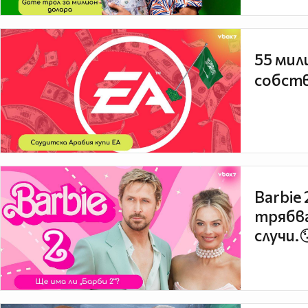
55 мил
собств
Barbie
трябва
случи.