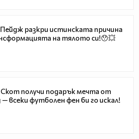
Пейдж разкри истинската причина
нсформацията на тялото си!😯💥
 Скот получи подарък мечта от
 — всеки футболен фен би го искал!