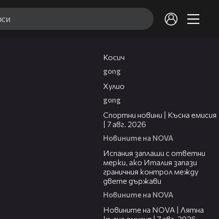
10:17
Косич
gong
09:40
Хулио
gong
03:46
Спортни новини | Късна емисия
| 7 авг. 2026
Новините на NOVA
00:51
Испания заплаши с ответни
мерки, ако Италия запази
граничния контрол между
двете държави
Новините на NOVA
21:18
Новините на NOVA | Лятна
късна емисия | 7 авг. 2026