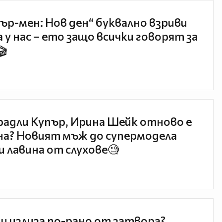
ър-мен: Нов ден“ буквално взриви
 у нас – ето защо всички говорят за
🎬
радли Купър, Ирина Шейк отново е
а? Новият мъж до супермодела
и лавина от слухове🧐
и излиза по-рано от затвора?