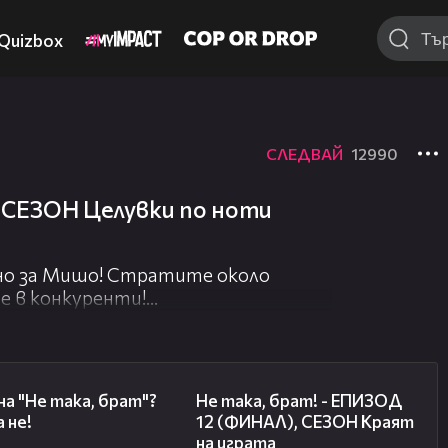
Quizbox
СЛЕДВАЙ
12990
, СЕЗОН Целувки по ноти
но за Мишо! Стратите около
 в конкуренти!
 новите истории!
book:
04:50
18:35
al
на "Не така, брат"?
Не така, брат! - ЕПИЗОД
 не!
12 (ФИНАЛ), СЕЗОН Краят
зод и да го споделиш, за да стигне и
на играта