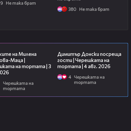
69
Не така брат
380
Не така брат
_brat/
p://chats.viber.com/ne_taka_brat
/vbox7.com/playlist:2197723
14:06
17:43
vbox7.com/playlist:2212887
ките на Милена
Димитър Донски посреща
ук:
ова-Маца |
гости | Черешката на
8012
шката на тортата | 3
тортата | 4 авг. 2026
2026
4
Черешката на
тортата
Черешката на
тортата