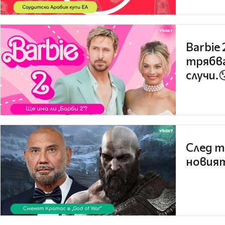
Barbie
трябва
случи.
След т
новият