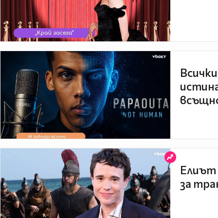
Всички
истина
всъщно
Елиът 
за тра