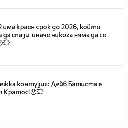
 2 има краен срок до 2026, който
 да спази, иначе никога няма да се
😯💥
ежка контузия: Дейв Батиста е
 Кратос!😯💥