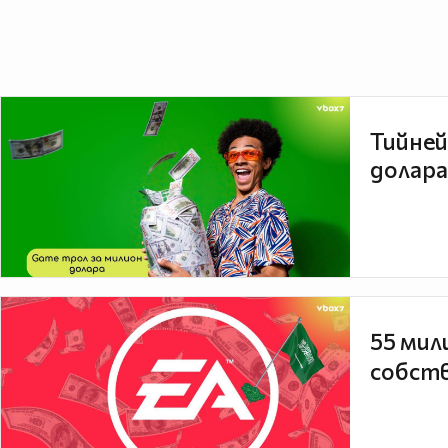
Тийней
долара
55 мил
собств