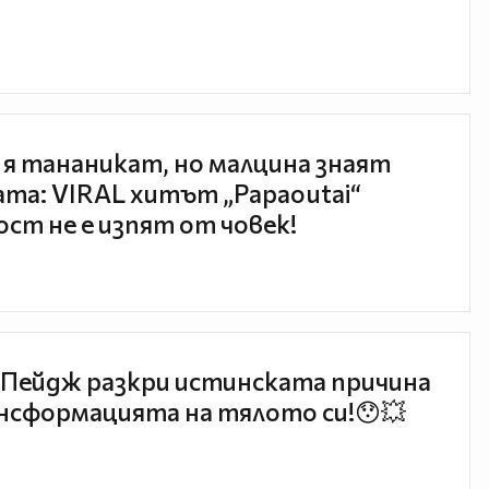
 я тананикат, но малцина знаят
та: VIRAL хитът „Papaoutai“
ст не е изпят от човек!
Пейдж разкри истинската причина
нсформацията на тялото си!😯💥