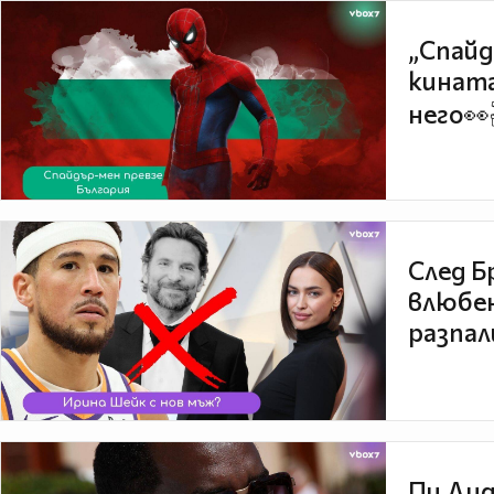
„Спайд
кината
него👀
След Б
влюбен
разпал
Пи Дид