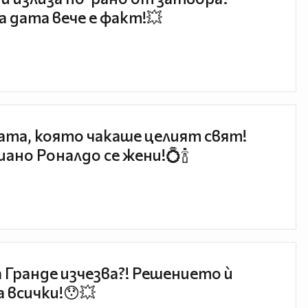
 дата вече е факт!💥
та, която чакаше целият свят!
ано Роналдо се жени!💍🍾
 Гранде изчезва?! Решението ѝ
 всички!😯💥