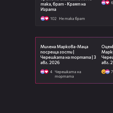
до твоите приятели! :)
така, брат - Краят на
Играта
Следвай профила ни в Instagram:
102
Не така брат
http://www.instagram.com/ne_taka
Включи се в нашия Viber Chat:
htt
Гледай ПЪРВИ СЕЗОН тук:
http:/
20:17
Гледай ВТОРИ СЕЗОН тук:
http://
Милена Маркова-Маца
Оцен
Гледай СЕЗОН "Големият взрив" т
посреща гости |
Марк
http://www.vbox7.com/playlist:222
Черешката на тортата | 3
Чере
авг. 2026
авг. 
4
Черешката на
7
тортата