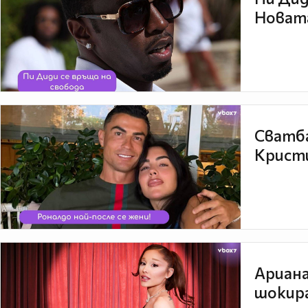
Новата
Сватба
Кристи
Ариана
шокира