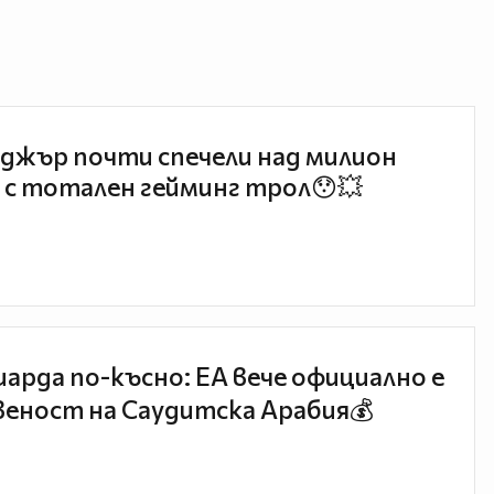
джър почти спечели над милион
 с тотален гейминг трол😯💥
иарда по-късно: EA вече официално е
еност на Саудитска Арабия💰