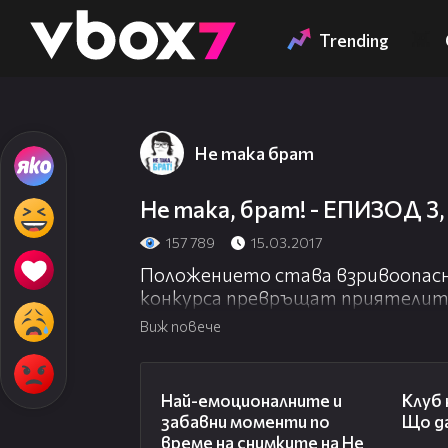
Member of
👾
Trending
Не така брат
Не така, брат! - ЕПИЗОД 3
157 789
15.03.2017
Положението става взривоопас
конкурса превръщат приятелите
Виж повече
Абонирай се, за да гледаш първи
Харесай страницата ни във Face
06:01
http://www.fb.com/netakabratoffici
Най-емоционалните и
Клуб 
забавни моменти по
Що да
Не забравяй да харесаш новия епи
време на снимките на Не