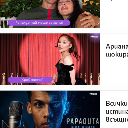
Ариана
шокира
Всички
истина
всъщно