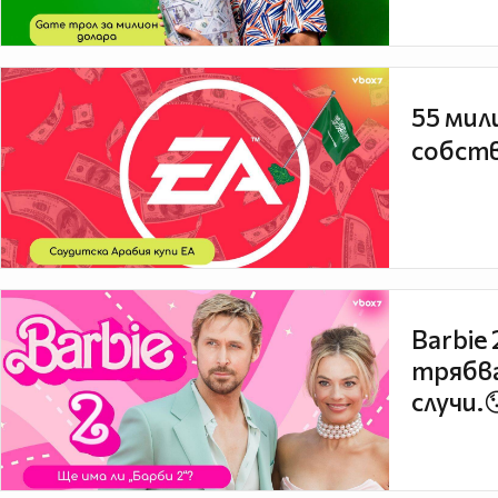
55 мил
собств
Barbie
трябва
случи.