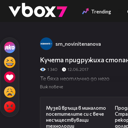
Member of
👾
Trending
sm_novinitenanova
Кучета придружиха стопан
1 340
12.06.2017
Те бяха неотлъчно до него
Виж повече
01:15
Музей връща в миналото
Прода
посетителите си с вече
Стра
несъществуващи
рекор
технологии
дола