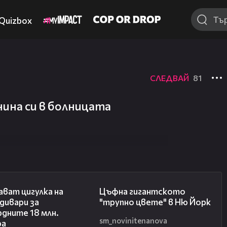
Quizbox
СЛЕДВАЙ
81
ина си в болницата
01:05
01:12
ват цигулка на
Цъфна гигантското
дивари за
"трупно цвете" в Ню Йорк
дните 18 млн.
sm_novinitenanova
ра