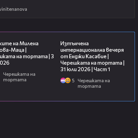
vinitenanova
14:06
18:07
ките на Милена
Изтънчена
ова-Маца |
интернационална вечеря
шката на тортата | 3
от Енджи Касабие |
2026
Черешката на тортата |
31 юли 2026 | Част 1
Черешката на
тортата
5
Черешката на
тортата