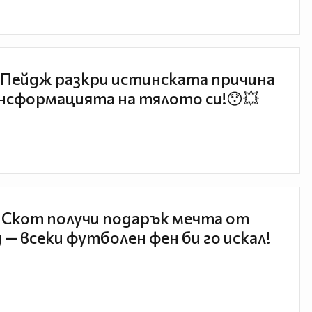
Пейдж разкри истинската причина
нсформацията на тялото си!😯💥
 Скот получи подарък мечта от
 — всеки футболен фен би го искал!