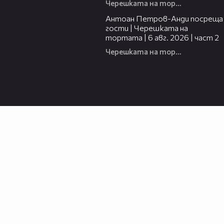
Черешката на тортата
11:00
Антоан Петров-Анди посреща
гости | Черешката на
тортата | 6 авг. 2026 | част 2
Черешката на тортата