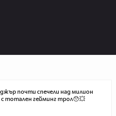
джър почти спечели над милион
 с тотален гейминг трол😯💥