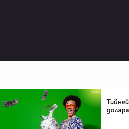
Тийней
долара