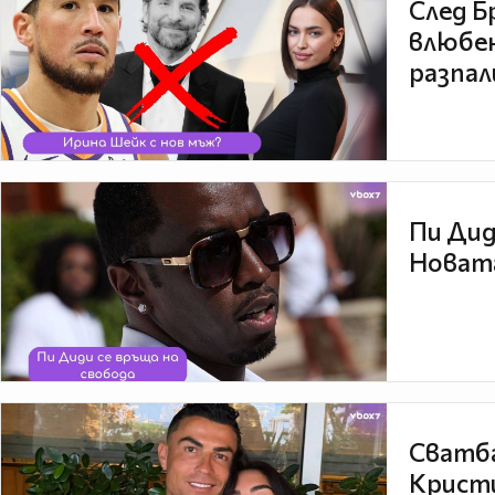
След Б
влюбен
разпал
Пи Дид
Новата
Сватба
Кристи