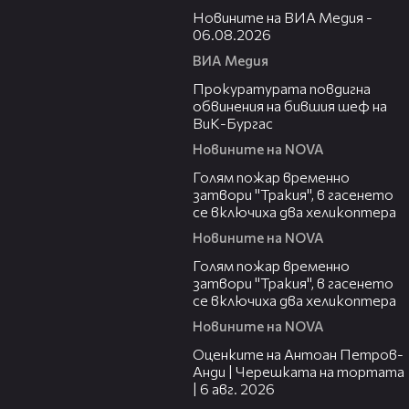
Новините на ВИА Медия -
06.08.2026
ВИА Медия
00:32
Прокуратурата повдигна
обвинения на бившия шеф на
ВиК-Бургас
Новините на NOVA
03:06
Голям пожар временно
затвори "Тракия", в гасенето
се включиха два хеликоптера
Новините на NOVA
03:39
Голям пожар временно
затвори "Тракия", в гасенето
се включиха два хеликоптера
Новините на NOVA
02:47
Оценките на Антоан Петров-
Анди | Черешката на тортата
| 6 авг. 2026