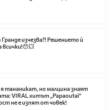
 Гранде изчезва?! Решението ѝ
 всички!😯💥
 я тананикат, но малцина знаят
та: VIRAL хитът „Papaoutai“
ст не е изпят от човек!