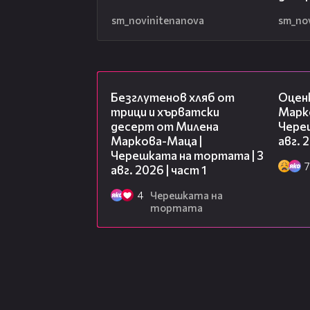
sm_novinitenanova
sm_no
16:02
Безглутенов хляб от
Оцен
трици и хърватски
Марк
десерт от Милена
Чере
Маркова-Маца |
авг. 
Черешката на тортата | 3
7
авг. 2026 | част 1
4
Черешката на
тортата