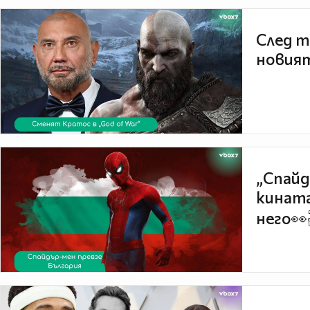
След т
новият
„Спайд
кината
него👀