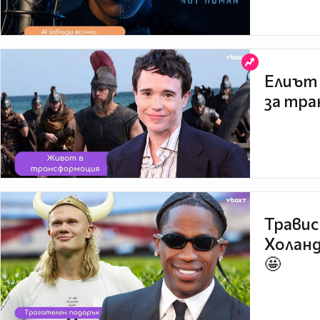
Елиът 
за тра
Травис
Холанд
🤩