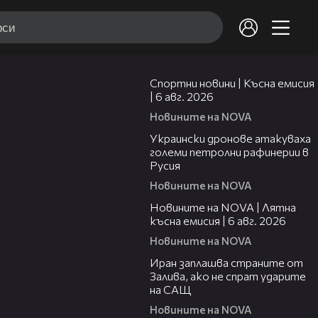
04:51
Спортни новини | Късна емисия
| 6 авг. 2026
Новините на NOVA
00:41
Украински дронове атакуваха
големи петролни рафинерии в
Русия
Новините на NOVA
20:26
Новините на NOVA | Лятна
късна емисия | 6 авг. 2026
Новините на NOVA
00:41
Иран заплашва страните от
Залива, ако не спрат ударите
на САЩ
Новините на NOVA
22:43