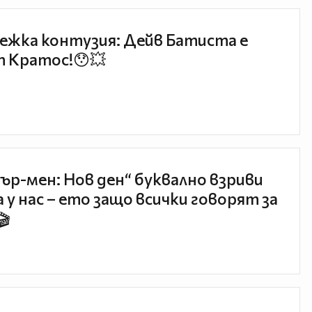
ежка контузия: Дейв Батиста е
 Кратос!😯💥
ър-мен: Нов ден“ буквално взриви
 у нас – ето защо всички говорят за
🎬