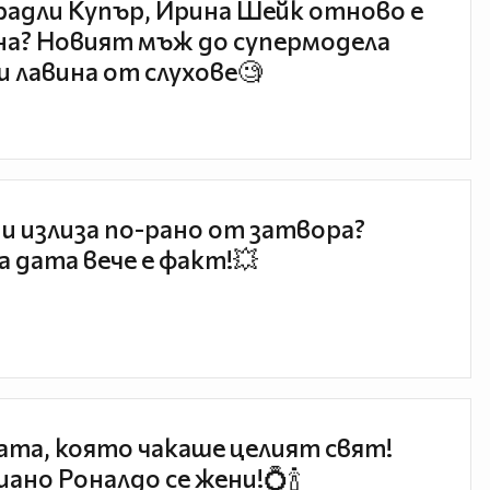
радли Купър, Ирина Шейк отново е
а? Новият мъж до супермодела
и лавина от слухове🧐
и излиза по-рано от затвора?
 дата вече е факт!💥
та, която чакаше целият свят!
ано Роналдо се жени!💍🍾