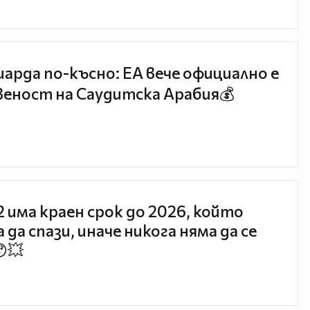
иарда по-късно: EA вече официално е
еност на Саудитска Арабия💰
 2 има краен срок до 2026, който
 да спази, иначе никога няма да се
😯💥