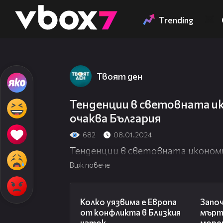
Member of
👾
Trending
Твоят ден
Тенденции в световната ик
очаква България
682
08.01.2024
Тенденции в световната икономи
Виж повече
12:08
Колко уязвима е Европа
Запо
от конфликта в Близкия
мърт
изток
морет