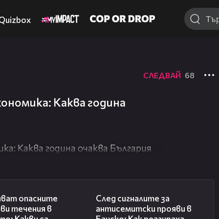
Quizbox
СЛЕДВАЙ
68
ономика: Каква година
ка: Каква година очаква България
03:59
28:11
чват опасните
След сигналите за
ви течения в
антисемитски прояви в
о: Какви са
Банско: Как реагираха