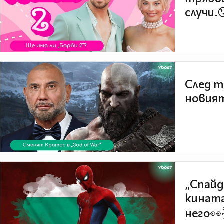
случи.
След т
новият
„Спайд
кината
него👀