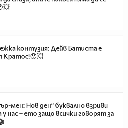
😯💥
ежка контузия: Дейв Батиста е
 Кратос!😯💥
ър-мен: Нов ден“ буквално взриви
 у нас – ето защо всички говорят за
🎬