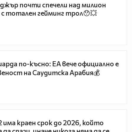
джър почти спечели над милион
 с тотален гейминг трол😯💥
иарда по-късно: EA вече официално е
еност на Саудитска Арабия💰
 2 има краен срок до 2026, който
 да спази, иначе никога няма да се