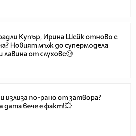
радли Купър, Ирина Шейк отново е
а? Новият мъж до супермодела
и лавина от слухове🧐
и излиза по-рано от затвора?
 дата вече е факт!💥