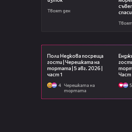
съве
Твоят ден
спас
Твоят
19:25
Поли Недкова посреща
Ендж
гости | Черешката на
гости
тортата | 5 авг. 2026 |
торта
част 1
Част
4
Черешката на
5
тортата