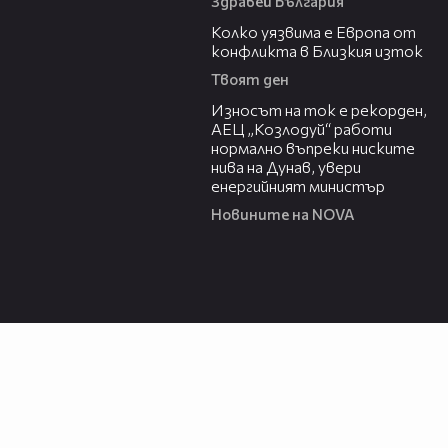
Здравей България
12:08
Колко уязвима е Европа от
конфликта в Близкия изток
Твоят ден
00:59
Износът на ток е рекорден,
АЕЦ „Козлодуй“ работи
нормално въпреки ниските
нива на Дунав, увери
енергийният министър
Новините на NOVA