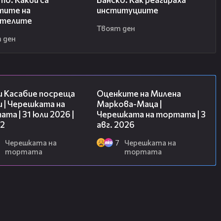
тите на
институциите
ителите
Твоят ден
 ден
16:45
14:06
и Касабие посреща
Оценките на Милена
 | Черешката на
Маркова-Маца |
та | 31 юли 2026 |
Черешката на тортата | 3
 2
авг. 2026
Черешката на
7
Черешката на
тортата
тортата