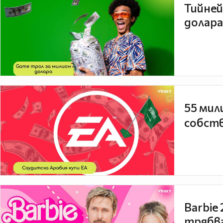
Тийней
долара
55 мил
собств
Barbie
трябва