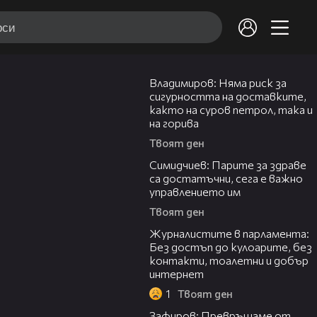
13:03
Владимиров: Няма риск за
сигурността на доставките,
както на суров петрол, така и
на горива
Твоят ден
13:45
Симидчиев: Парите за здраве
са достатъчни, сега е важно
управлението им
Твоят ден
08:05
Журналистите в парламента:
Без достъп до кулоарите, без
контакти, тоалетни и добър
интернет
1
Твоят ден
10:59
Зафиров: Превръщаме от