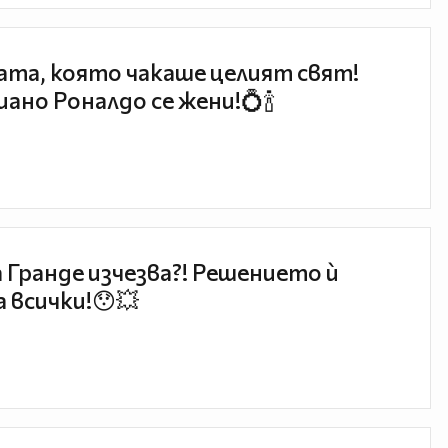
та, която чакаше целият свят!
ано Роналдо се жени!💍🍾
 Гранде изчезва?! Решението ѝ
 всички!😯💥