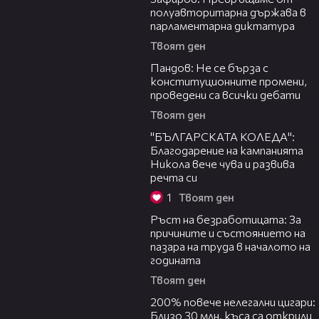
полуавторитарна държава в
парламентарна диктатура
Твоят ден
11:28
Пандов: Не се бърза с
конституционните промени,
проведени са всички дебати
Твоят ден
04:40
"БЪЛГАРСКАТА КОЛЕДА":
Благодарение на кампанията
Никола вече чува и развива
речта си
1
Твоят ден
16:41
Ръст на безработицата: За
причините и състоянието на
пазара на труда в началото на
годината
Твоят ден
07:08
200% повече нелегални цигари:
Близо 30 млн. къса са открили