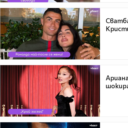
Сватба
Кристи
Ариана
шокира