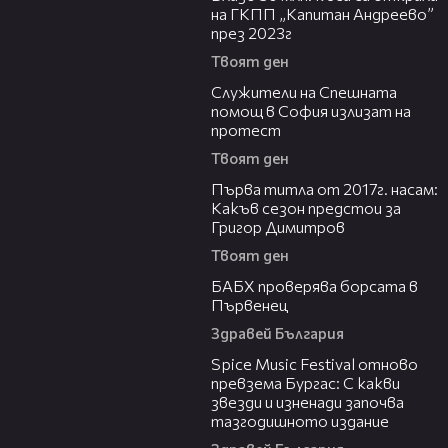
на ГКПП „Капитан Андреево”
през 2023г
Твоят ден
11:37
Служители на Спешната
помощ в София излизат на
протест
Твоят ден
08:21
Първа титла от 2017г. насам:
Какъв сезон предстои за
Григор Димитров
Твоят ден
03:57
БАБХ проверява борсата в
Първенец
Здравей България
03:32
Spice Music Festival отново
превзема Бургас: С какви
звезди и изненади започва
тазгодишното издание