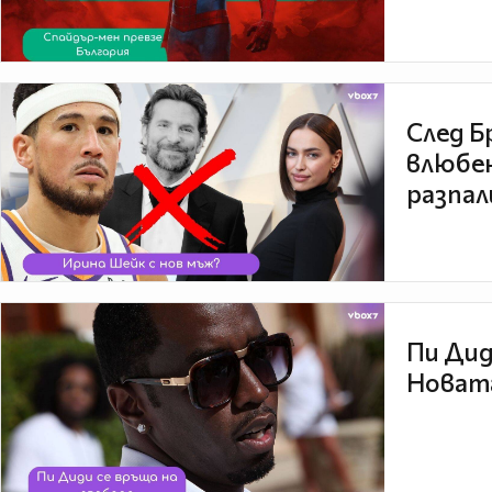
След Б
влюбен
разпал
Пи Дид
Новата