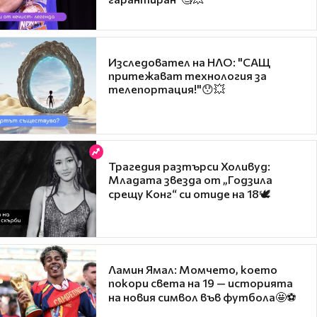
Изследовател на НЛО: "САЩ
притежават технология за
телепортация!"😯💥
Трагедия разтърси Холивуд:
Младата звезда от „Годзила
срещу Конг“ си отиде на 18🕊️
Ламин Ямал: Момчето, което
покори света на 19 — историята
на новия символ във футбола🤩⚽