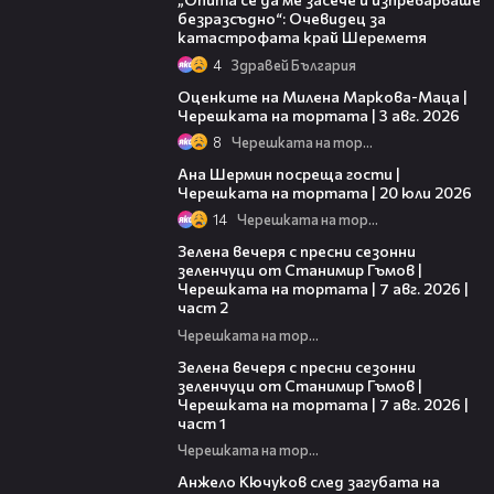
безразсъдно“: Очевидец за
катастрофата край Шереметя
4
Здравей България
14:06
Оценките на Милена Маркова-Маца |
Черешката на тортата | 3 авг. 2026
8
Черешката на тортата
19:47
Ана Шермин посреща гости |
Черешката на тортата | 20 юли 2026
14
Черешката на тортата
17:48
Зелена вечеря с пресни сезонни
зеленчуци от Станимир Гъмов |
Черешката на тортата | 7 авг. 2026 |
част 2
Черешката на тортата
16:06
Зелена вечеря с пресни сезонни
зеленчуци от Станимир Гъмов |
Черешката на тортата | 7 авг. 2026 |
част 1
Черешката на тортата
02:27
Анжело Кючуков след загубата на