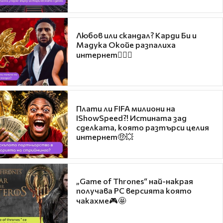
Любов или скандал? Карди Би и
Мадука Окойе разпалиха
интернет❤️‍🔥🔥
Плати ли FIFA милиони на
IShowSpeed?! Истината зад
сделката, която разтърси целия
интернет🤑💥
„Game of Thrones“ най-накрая
получава PC версията която
чакахме🎮🤩