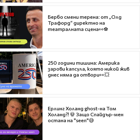
Бербо смени терена: от „Олд
Трафорд“ директно на
театралната сцена👀⚽
250 години тишина: Америка
зарови капсула, която никой жив
днес няма да отвори👀💥
Ерлинг Холанд ghost-на Том
Холанд?! 💀 Защо Спайдър-мен
остана на "seen"😅