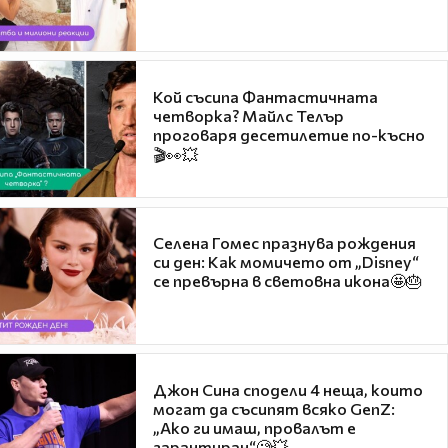
Кой съсипа Фантастичната
четворка? Майлс Телър
проговаря десетилетие по-късно
🎬👀💥
Селена Гомес празнува рождения
си ден: Как момичето от „Disney“
се превърна в световна икона🤩🎂
Джон Сина сподели 4 неща, които
могат да съсипят всяко GenZ:
„Ако ги имаш, провалът е
гарантиран“🧐💥