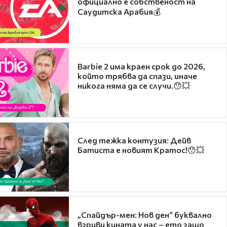
официално е собственост на
Саудитска Арабия💰
Barbie 2 има краен срок до 2026,
който трябва да спази, иначе
никога няма да се случи.😯💥
След тежка контузия: Дейв
Батиста е новият Кратос!😯💥
„Спайдър-мен: Нов ден“ буквално
взриви кината у нас – ето защо