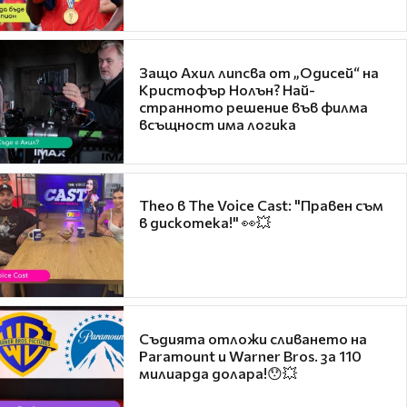
Защо Ахил липсва от „Одисей“ на
Кристофър Нолън? Най-
странното решение във филма
всъщност има логика
Theo в The Voice Cast: "Правен съм
в дискотека!" 👀💥
Съдията отложи сливането на
Paramount и Warner Bros. за 110
милиарда долара!😯💥