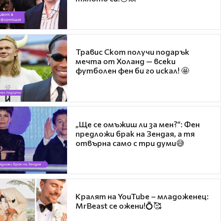
Травис Скот получи подарък
мечта от Холанд — всеки
футболен фен би го искал! 🤩
„Ще се омъжиш ли за мен?“: Фен
предложи брак на Зендая, а тя
отвърна само с три думи😅
Кралят на YouTube – младоженец:
MrBeast се ожени!💍🥰