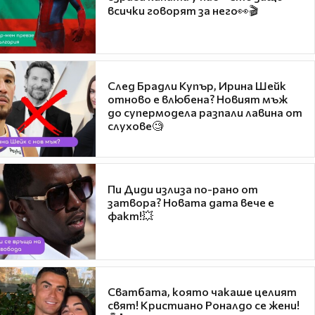
всички говорят за него👀🎬
След Брадли Купър, Ирина Шейк
отново е влюбена? Новият мъж
до супермодела разпали лавина от
слухове🧐
Пи Диди излиза по-рано от
затвора? Новата дата вече е
факт!💥
Сватбата, която чакаше целият
свят! Кристиано Роналдо се жени!