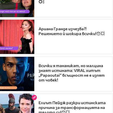
💍🍾
Ариана Гранде изчезва?!
Решението ѝ шокира всички!😯💥
Всички я тананикат, но малцина
знаят истината: VIRAL хитът
„Papaoutai“ всъщност не е изпят
от човек!
Елиът Пейдж разкри истинската
причина за трансформацията на
тялото си!😯💥