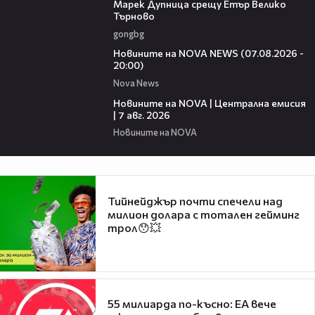
Марек Дупница срещу Етър Велико
Търново
gongbg
22:56
Новините на NOVA NEWS (07.08.2026 -
20:00)
Nova News
45:26
Новините на NOVA | Централна емисия
| 7 авг. 2026
Новините на NOVA
Тийнейджър почти спечели над
милион долара с тотален гейминг
трол😯💥
55 милиарда по-късно: EA вече