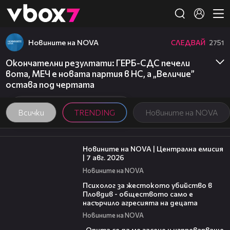
Member of
👾
Новините на NOVA
СЛЕДВАЙ
2751
Окончателни резултати: ГЕРБ-СДС печели
вота, МЕЧ е новата партия в НС, а „Величие”
остава под чертата
Всички
TRENDING
Новините на NOVA
45:26
Новините на NOVA | Централна емисия
| 7 авг. 2026
Новините на NOVA
07:08
Психолог за жестокото убийство в
Пловдив - обществото само е
насърчило агресията на децата
Новините на NOVA
06:38
„Опита се да ме засече и изпреварваше