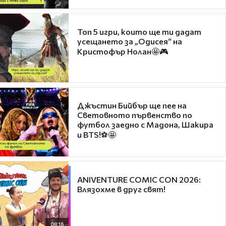
Топ 5 игри, които ще ти дадат
усещането за „Одисея“ на
Кристофър Нолан🤩🎮
Джъстин Бийбър ще пее на
Световното първенство по
футбол заедно с Мадона, Шакира
и BTS!⚽🤩
ANIVENTURE COMIC CON 2026:
Влязохме в друг свят!
08:16