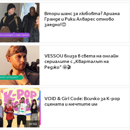
Втори шанс за любовта? Ариана
Гранде и Рики Алварес отново
заедно!😍
VESSOU влиза в света на онлайн
сериалите с „Кварталът на
Реджо“ 🤩🎬
VOID & Girl Code: Всичко за K-pop
сцената и мечтите им
07:50