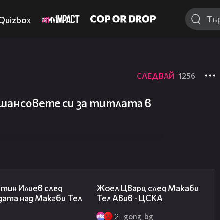
Quizbox
СЛЕДВАЙ
1256
шансовете си за титлата в
06:38
02:27
нтин Илиев след
Жоел Цварц след Макаби
дата над Макаби Тел
Тел Авив - ЦСКА
2
gong_bg