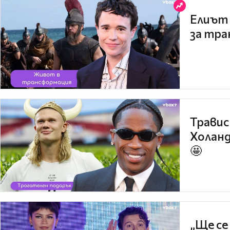
Елиът 
за тра
Травис
Холанд
🤩
„Ще се