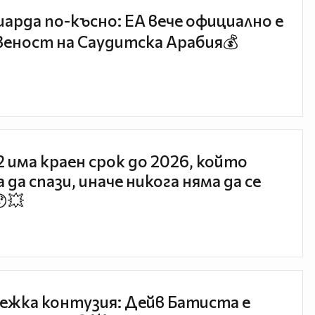
иарда по-късно: EA вече официално е
еност на Саудитска Арабия💰
 2 има краен срок до 2026, който
 да спази, иначе никога няма да се
😯💥
ежка контузия: Дейв Батиста е