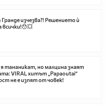
 Гранде изчезва?! Решението ѝ
 всички!😯💥
 я тананикат, но малцина знаят
та: VIRAL хитът „Papaoutai“
ст не е изпят от човек!