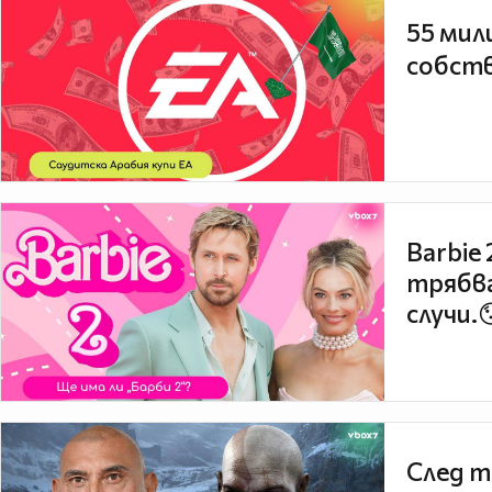
55 мил
собств
Barbie
трябва
случи.
След т