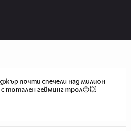
джър почти спечели над милион
 с тотален гейминг трол😯💥