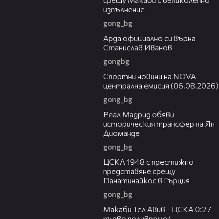
изпълнение
gong_bg
00:19
Арда официално си върна
Станислав Иванов
gongbg
04:44
Спортни новини на NOVA -
централна емисия (06.08.2026)
gong_bg
00:29
Реал Мадрид обяви
историческия трансфер на Ян
Диоманде
gong_bg
01:28
ЦСКА 1948 с престижно
представяне срещу
Панатинайкос в Гърция
gong_bg
04:36
Макаби Тел Авив - ЦСКА 0:2 /
първо полувреме/