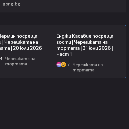
2
gong_bg
19:47
10:44
Шермин посреща
Енджи Касабие посреща
 | Черешката на
гости | Черешката на
та | 20 юли 2026
тортата | 31 юли 2026 |
Част 1
4
Черешката на
тортата
7
Черешката на
тортата