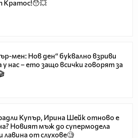
 Кратос!😯💥
ър-мен: Нов ден“ буквално взриви
 у нас – ето защо всички говорят за
🎬
радли Купър, Ирина Шейк отново е
а? Новият мъж до супермодела
и лавина от слухове🧐