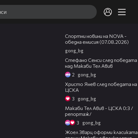
04:03
Спортни новини на NOVA -
обедна емисия (07.08.2026)
gong_bg
03:43
Стефано Сенси след победата
над Макаби Тел Авив
2
gong_bg
05:52
Христо Янев след победата на
ЦСКА
3
gong_bg
09:11
Макаби Тел Авив - ЦСКА 0:3 /
репортаж/
3
gong_bg
01:29
Жоел Зварц оформи класиката
срещу Макаби с великолепно