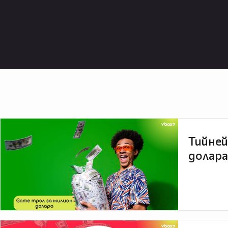
Тийней
долара