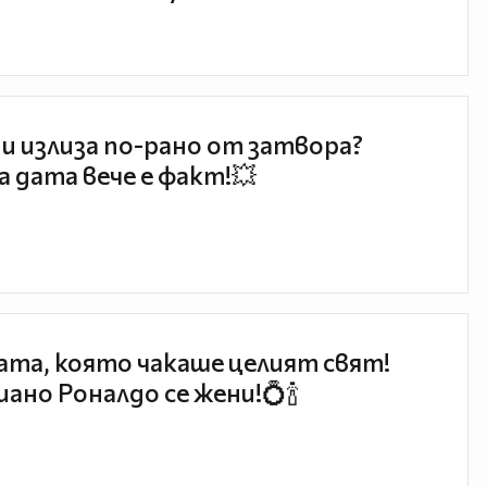
и излиза по-рано от затвора?
 дата вече е факт!💥
та, която чакаше целият свят!
ано Роналдо се жени!💍🍾