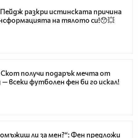
Пейдж разкри истинската причина
нсформацията на тялото си!😯💥
 Скот получи подарък мечта от
 — всеки футболен фен би го искал!
 омъжиш ли за мен?“: Фен предложи