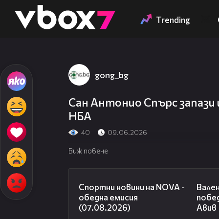
Member of
👾
Trending
gong_bg
Сан Антонио Спърс запази 
НБА
40
09.06.2026
Виж повече
04:03
Спортни новини на NOVA -
Вале
обедна емисия
побе
(07.08.2026)
Авив