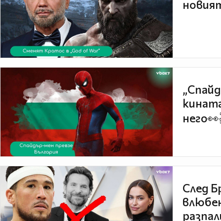
новият
„Спайд
кината
него👀
След Б
влюбен
разпал