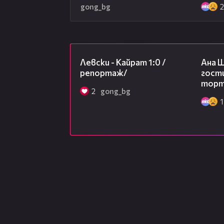
gong_bg
05:57
Левски - Кайрат 1:0 /
Ана 
репортаж/
гости
торта
2
gong_bg
1