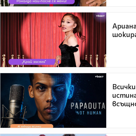
Ариана
шокира
Всички
истина
всъщно