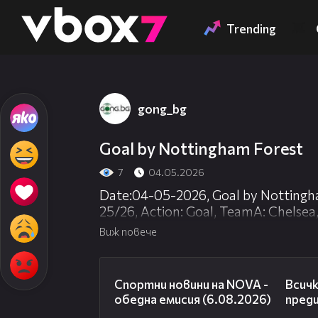
Member of
👾
Trending
gong_bg
Goal by Nottingham Forest
7
04.05.2026
Date:04-05-2026, Goal by Nottingh
25/26, Action: Goal, TeamA: Chelse
TeamAction: Nottingham Forest, Hal
Виж повече
ClockTime: 51:29 Parameters:
04:46
Спортни новини на NOVA -
Всич
обедна емисия (6.08.2026)
пред