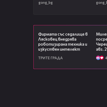
gong_bg
gong_
00:06
Фирмата със седалище в
Миле
Лясковец внедрява
посре
роботизирана техника и
Чере
изкуствен интелект
авг. 
ТРИТЕ ГРАДА