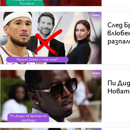
След Б
влюбен
разпал
Пи Дид
Новата