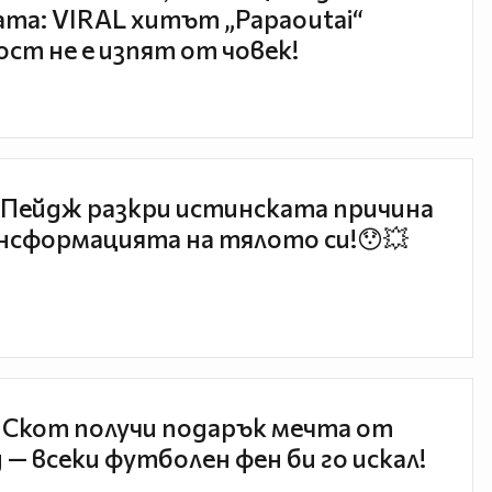
та: VIRAL хитът „Papaoutai“
ст не е изпят от човек!
Пейдж разкри истинската причина
нсформацията на тялото си!😯💥
 Скот получи подарък мечта от
 — всеки футболен фен би го искал!