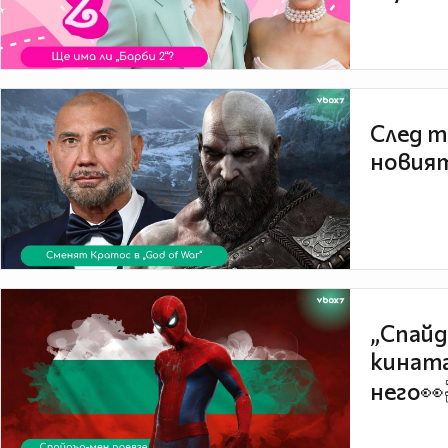
След т
новият
„Спайд
кината
него👀