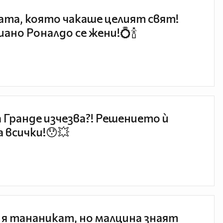
та, която чакаше целият свят!
ано Роналдо се жени!💍🍾
 Гранде изчезва?! Решението ѝ
 всички!😯💥
 я тананикат, но малцина знаят