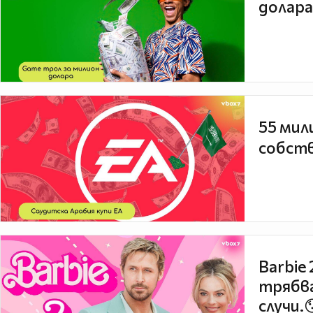
долара
55 мил
собств
Barbie
трябва
случи.