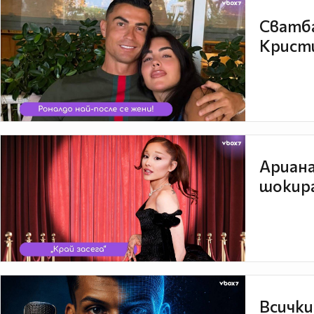
Сватба
Кристи
Ариана
шокира
Всички