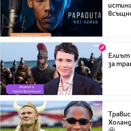
истина
всъщно
Елиът 
за тра
Травис
Холанд
🤩