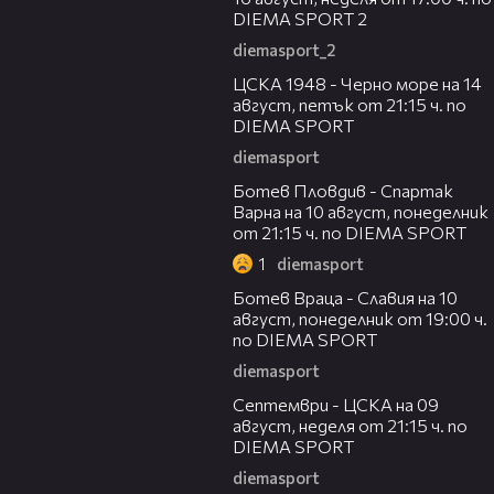
DIEMA SPORT 2
diemasport_2
00:35
ЦСКА 1948 - Черно море на 14
август, петък от 21:15 ч. по
DIEMA SPORT
diemasport
00:33
Ботев Пловдив - Спартак
Варна на 10 август, понеделник
от 21:15 ч. по DIEMA SPORT
1
diemasport
00:35
Ботев Враца - Славия на 10
август, понеделник от 19:00 ч.
по DIEMA SPORT
diemasport
00:28
Септември - ЦСКА на 09
август, неделя от 21:15 ч. по
DIEMA SPORT
diemasport
00:32