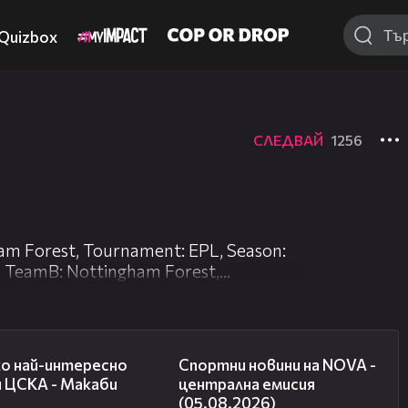
Quizbox
СЛЕДВАЙ
1256
am Forest, Tournament: EPL, Season:
a, TeamB: Nottingham Forest,
f: 2, PlayerName: Taiwo Awoniyi,
01:13
04:49
ко най-интересно
Спортни новини на NOVA -
и ЦСКА - Макаби
централна емисия
(05.08.2026)