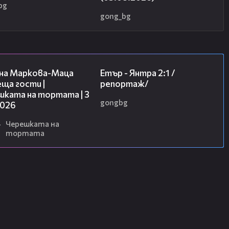
bg
gong_bg
20:17
06:23
на Маркова-Маца
Етър - Янтра 2:1 /
ща гости |
репортаж/
шката на тортата | 3
gongbg
2026
4
Черешката на
тортата