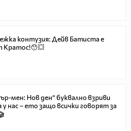
ежка контузия: Дейв Батиста е
 Кратос!😯💥
ър-мен: Нов ден“ буквално взриви
 у нас – ето защо всички говорят за
🎬