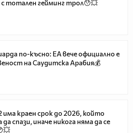
 с тотален гейминг трол😯💥
иарда по-късно: EA вече официално е
еност на Саудитска Арабия💰
 2 има краен срок до 2026, който
 да спази, иначе никога няма да се
😯💥