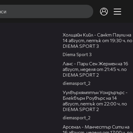
00:36
Холщайн Кийл - Санкт Паули на
14 август, петък от 19:30 ч. по
DIEMA SPORT 3
Diema Sport 3
00:45
Ланс - Пари Сен Жермен на 16
август, неделя от 21:45 ч. по
DIEMA SPORT 2
diemasport_2
00:37
Уулвърхямптън Уондърърс -
Блекбърн Роувърс на 14
август, петък от 22:00 ч. по
DIEMA SPORT 2
diemasport_2
00:38
Арсенал - Манчестър Сити на
16 август, неделя от 17:00 ч. по