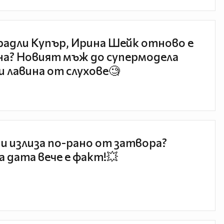
радли Купър, Ирина Шейк отново е
а? Новият мъж до супермодела
и лавина от слухове🧐
и излиза по-рано от затвора?
 дата вече е факт!💥