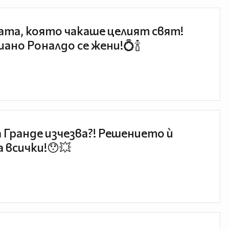
та, която чакаше целият свят!
ано Роналдо се жени!💍🍾
 Гранде изчезва?! Решението ѝ
 всички!😯💥