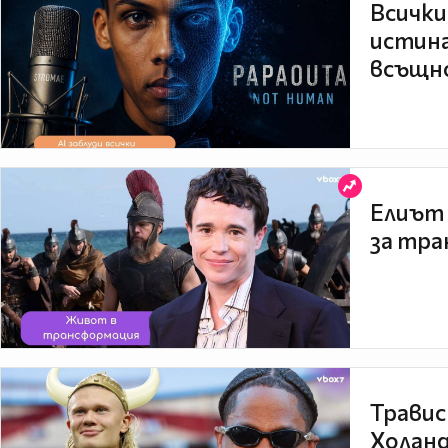
Всички
истина
всъщно
Елиът 
за тра
Травис
Холанд