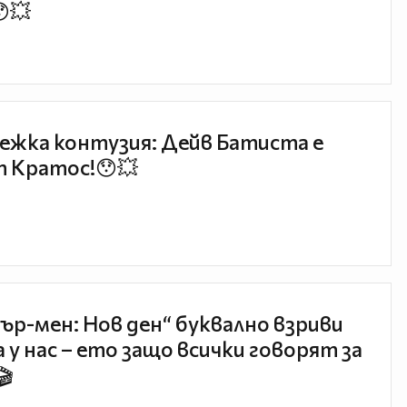
😯💥
ежка контузия: Дейв Батиста е
 Кратос!😯💥
ър-мен: Нов ден“ буквално взриви
 у нас – ето защо всички говорят за
🎬