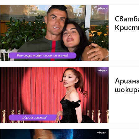
Сватба
Кристи
Ариана
шокира