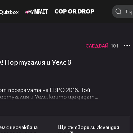
Quizbox
СЛЕДВАЙ
101
! Португалия и Уелс в
от програмата на ЕВРО 2016. Той
ртугалия и Уелс, които ще дадат
нат до така мечтания финал. Роналдо
 обещава да бъде повече от
01:01
00:55
м с неочаквана
Ще сътвори ли Исландия