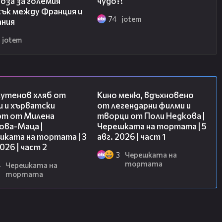
оза за големия
чудо?!
сък между Франция и
74
jotem
ания
jotem
15:35
15:39
лутенов хляб от
Кино меню, вдъхновено
и и хърватски
от легендарни филми и
рт от Милена
творци от Поли Недкова |
ова-Маца |
Черешката на тортата | 5
шката на тортата | 3
авг. 2026 | част 1
2026 | част 2
3
Черешката на
тортата
4
Черешката на
тортата