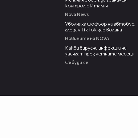
контрол с Италия
Nova News
00:19
Уволниха шофьор на автобус,
гледал TikTok зад волана
Новините на NOVA
03:37
Какви вирусни инфекции ни
засягат през летните месеци
Събуди се