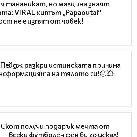
 я тананикат, но малцина знаят
та: VIRAL хитът „Papaoutai“
ст не е изпят от човек!
Пейдж разкри истинската причина
нсформацията на тялото си!😯💥
 Скот получи подарък мечта от
 — всеки футболен фен би го искал!