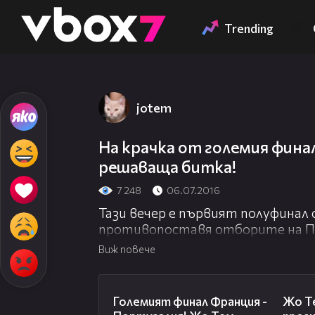
Member of
👾
Trending
jotem
На крачка от големия финал
решаваща битка!
7 248
06.07.2016
Тази вечер е първият полуфинал 
противопоставя отборите на По
всичко от себе си, за да достиг
Виж повече
срещу Бейл в епичен дуел, който
интригуващ двубой!
01:21
Големият финал Франция -
Жо Те