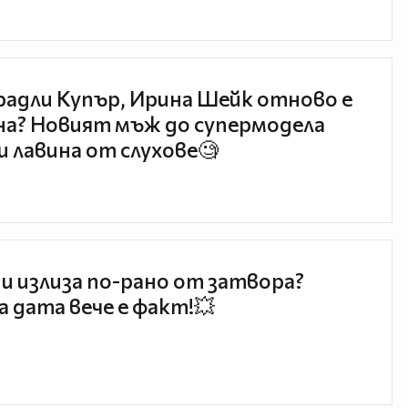
радли Купър, Ирина Шейк отново е
а? Новият мъж до супермодела
и лавина от слухове🧐
и излиза по-рано от затвора?
 дата вече е факт!💥