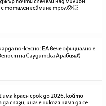
джър почти спечели над милион
 с тотален гейминг трол😯💥
иарда по-късно: EA вече официално е
еност на Саудитска Арабия💰
 2 има краен срок до 2026, който
 да спази, иначе никога няма да се