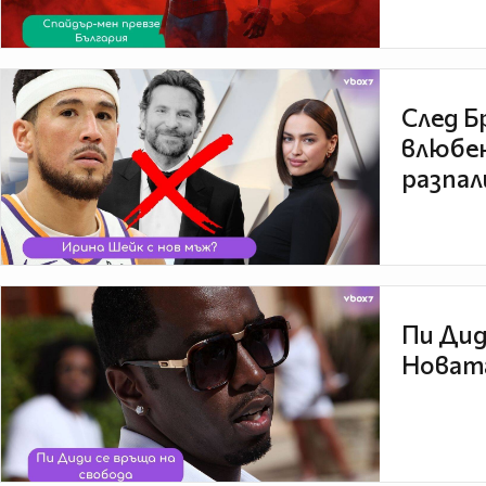
След Б
влюбен
разпал
Пи Дид
Новата