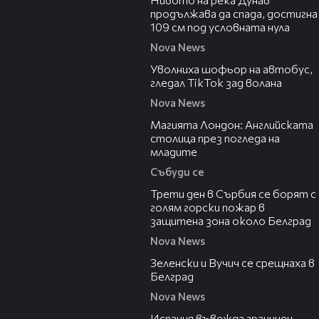
продължава да спада, достигна
109 см под условната нула
Nova News
00:33
Уволниха шофьор на автобус,
гледал TikTok зад волана
Nova News
05:03
Магията Лондон: Английската
столица през погледа на
младите
Събуди се
00:36
Трети ден в Сърбия се борят с
голям горски пожар в
защитена зона около Белград
Nova News
00:43
Зеленски и Вучич се срещнаха в
Белград
Nova News
00:47
Испания въвежда граничен