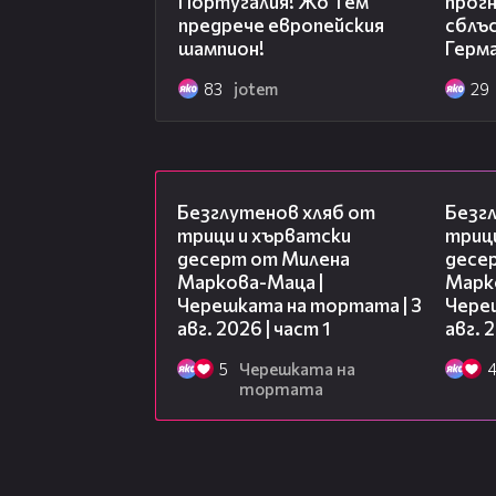
Португалия! Жо Тем
прогн
предрече европейския
сблъ
шампион!
Герм
83
jotem
29
16:02
Безглутенов хляб от
Безг
трици и хърватски
триц
десерт от Милена
десе
Маркова-Маца |
Марк
Черешката на тортата | 3
Чере
авг. 2026 | част 1
авг. 
5
Черешката на
тортата