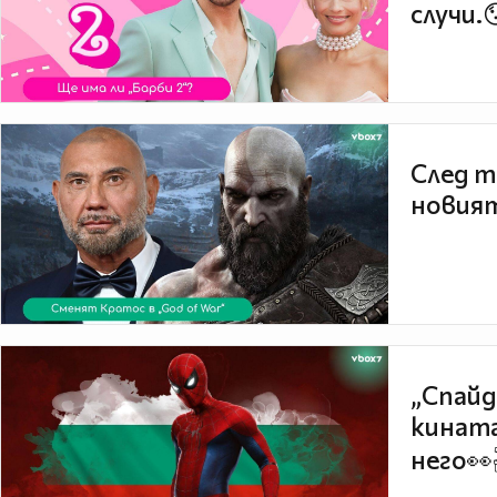
случи.
След т
новият
„Спайд
кината
него👀