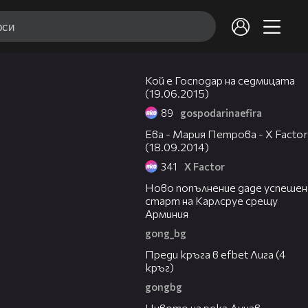
04:43
Кой е Господар на седмицата
(19.06.2015)
89
gospodarinaefira
06:42
Ева - Мария Петрова - X Factor
(18.09.2014)
341
X Factor
03:11
Ново попълнение даде успешен
старт на Карлсруе срещу
Арминия
gong_bg
43:49
Преди кръга в efbet Лига (4
кръг)
gongbg
00:23
Нивото на река Дунав