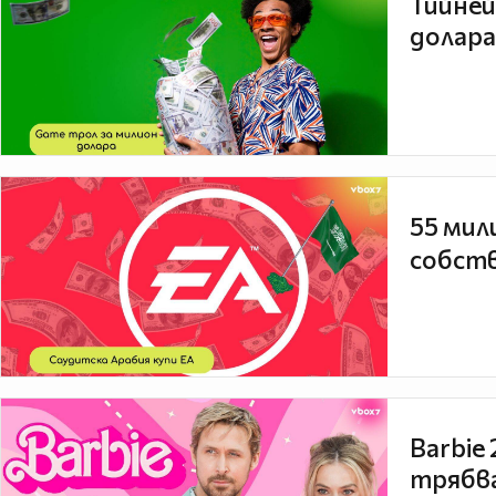
Тийней
долара
55 мил
собств
Barbie
трябва