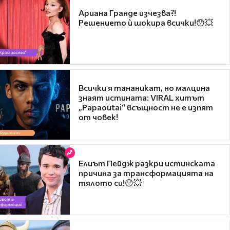
Ариана Гранде изчезва?!
Решението ѝ шокира всички!😯💥
Всички я тананикат, но малцина
знаят истината: VIRAL хитът
„Papaoutai“ всъщност не е изпят
от човек!
Елиът Пейдж разкри истинската
причина за трансформацията на
тялото си!😯💥