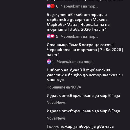
6
Черешката на тортата
16:02
Безглутенов хляб от трици и
хърватски десерт от Милена
Маркова-Маца | Черешката на
тортата | 3 авг. 2026 | част 1
5
Черешката на тортата
16:22
Станимир Гъмов посреща гости |
Черешката на тортата | 7 авг. 2026 |
част 1
2
Черешката на тортата
05:15
Нивото на Дунав в хърватския
участък е близко до историческия си
минимум
Новините на NOVA
00:46
Израел отхвърли плана за мир в Газа
Nova News
00:46
Израел отхвърли плана за мир в Газа
Nova News
00:36
Голям пожар затвори за два часа