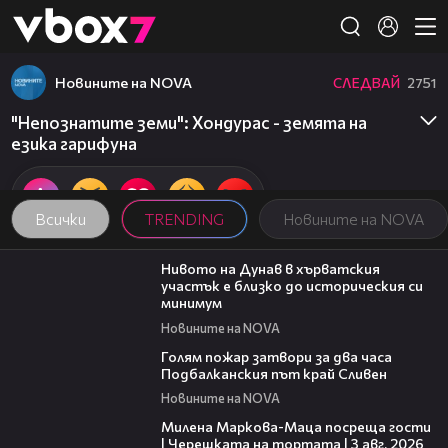
Member of
👾
Новините на NOVA
СЛЕДВАЙ
2751
"Непознатите земи": Хондурас - земята на
езика гарифуна
Всички
TRENDING
Новините на NOVA
05:15
Нивото на Дунав в хърватския
участък е близко до историческия си
минимум
Новините на NOVA
00:36
Голям пожар затвори за два часа
Подбалканския път край Сливен
Новините на NOVA
20:17
Милена Маркова-Маца посреща гости
| Черешката на тортата | 3 авг. 2026