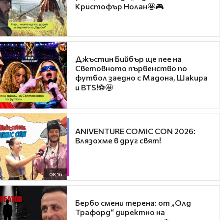
Кристофър Нолан🤩🎮
Джъстин Бийбър ще пее на
Световното първенство по
футбол заедно с Мадона, Шакира
и BTS!⚽🤩
ANIVENTURE COMIC CON 2026:
Влязохме в друг свят!
08:16
Бербо смени терена: от „Олд
Трафорд“ директно на