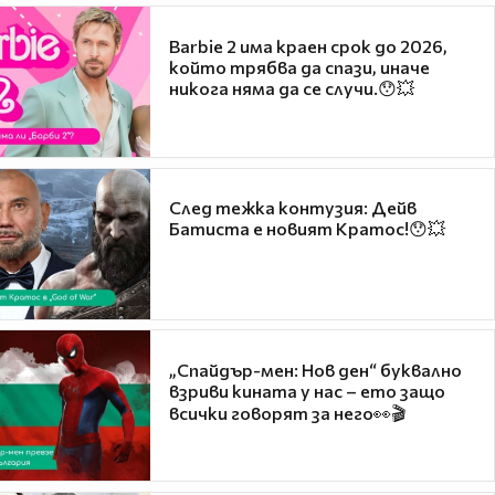
Barbie 2 има краен срок до 2026,
който трябва да спази, иначе
никога няма да се случи.😯💥
След тежка контузия: Дейв
Батиста е новият Кратос!😯💥
„Спайдър-мен: Нов ден“ буквално
взриви кината у нас – ето защо
всички говорят за него👀🎬