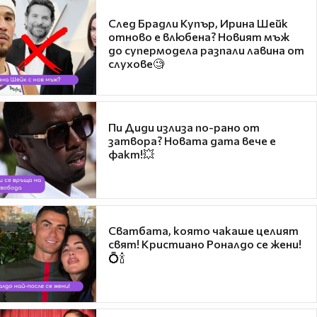
След Брадли Купър, Ирина Шейк
отново е влюбена? Новият мъж
до супермодела разпали лавина от
слухове🧐
Пи Диди излиза по-рано от
затвора? Новата дата вече е
факт!💥
Сватбата, която чакаше целият
свят! Кристиано Роналдо се жени!
💍🍾