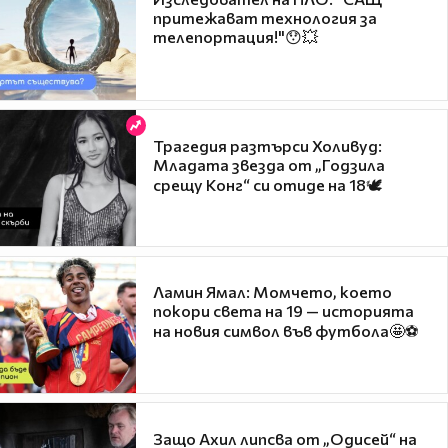
притежават технология за
телепортация!"😯💥
Трагедия разтърси Холивуд:
Младата звезда от „Годзила
срещу Конг“ си отиде на 18🕊️
Ламин Ямал: Момчето, което
покори света на 19 — историята
на новия символ във футбола🤩⚽
Защо Ахил липсва от „Одисей“ на