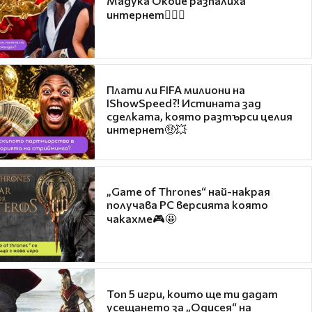
Мадука Окойе разпалиха
интернет❤️‍🔥🔥
Плати ли FIFA милиони на
IShowSpeed?! Истината зад
сделката, която разтърси целия
интернет🤑💥
„Game of Thrones“ най-накрая
получава PC версията която
чакахме🎮🤩
Топ 5 игри, които ще ти дадат
усещането за „Одисея“ на