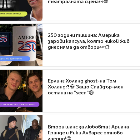
театралната сцена👀⚽
250 години тишина: Америка
зарови капсула, която никой жив
днес няма да отвори👀💥
Ерлинг Холанд ghost-на Том
Холанд?! 💀 Защо Спайдър-мен
остана на "seen"😅
Втори шанс за любовта? Ариана
Гранде и Рики Алварес отново
заедно!😍