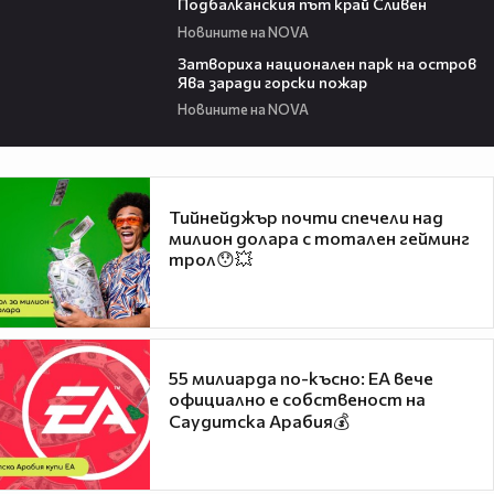
Подбалканския път край Сливен
Новините на NOVA
00:50
Затвориха национален парк на остров
Ява заради горски пожар
Новините на NOVA
Тийнейджър почти спечели над
милион долара с тотален гейминг
трол😯💥
55 милиарда по-късно: EA вече
официално е собственост на
Саудитска Арабия💰