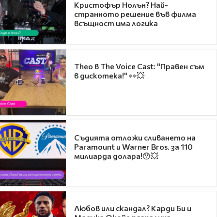
Кристофър Нолън? Най-
странното решение във филма
всъщност има логика
Theo в The Voice Cast: "Правен съм
в дискотека!" 👀💥
Съдията отложи сливането на
Paramount и Warner Bros. за 110
милиарда долара!😯💥
Любов или скандал? Карди Би и