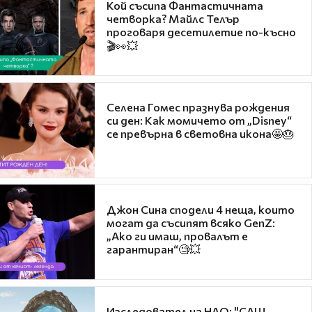
Кой съсипа Фантастичната
четворка? Майлс Телър
проговаря десетилетие по-късно
🎬👀💥
Селена Гомес празнува рождения
си ден: Как момичето от „Disney“
се превърна в световна икона🤩🎂
Джон Сина сподели 4 неща, които
могат да съсипят всяко GenZ:
„Ако ги имаш, провалът е
гарантиран“🧐💥
Изследовател на НЛО: "САЩ