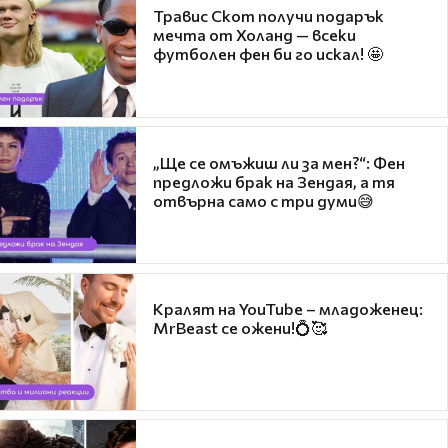
Травис Скот получи подарък
мечта от Холанд — всеки
футболен фен би го искал! 🤩
„Ще се омъжиш ли за мен?“: Фен
предложи брак на Зендая, а тя
отвърна само с три думи😅
Кралят на YouTube – младоженец:
MrBeast се ожени!💍🥰