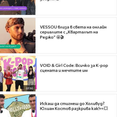
VESSOU влиза в света на онлайн
сериалите с „Кварталът на
Реджо“ 🤩🎬
VOID & Girl Code: Всичко за K-pop
сцената и мечтите им
07:50
Искаш да стигнеш до Холивуд?
Юлиан Костов разкрива как!👀💥