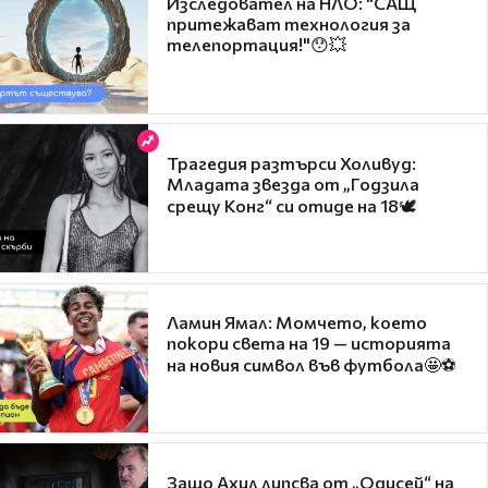
Изследовател на НЛО: "САЩ
притежават технология за
телепортация!"😯💥
Трагедия разтърси Холивуд:
Младата звезда от „Годзила
срещу Конг“ си отиде на 18🕊️
Ламин Ямал: Момчето, което
покори света на 19 — историята
на новия символ във футбола🤩⚽
Защо Ахил липсва от „Одисей“ на