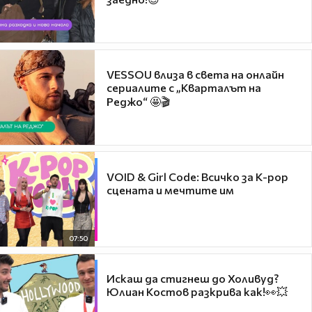
VESSOU влиза в света на онлайн
сериалите с „Кварталът на
Реджо“ 🤩🎬
VOID & Girl Code: Всичко за K-pop
сцената и мечтите им
07:50
Искаш да стигнеш до Холивуд?
Юлиан Костов разкрива как!👀💥