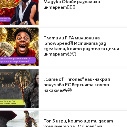
Мадука Окойе разпалиха
интернет❤️‍🔥🔥
Плати ли FIFA милиони на
IShowSpeed?! Истината зад
сделката, която разтърси целия
интернет🤑💥
„Game of Thrones“ най-накрая
получава PC версията която
чакахме🎮🤩
Топ 5 игри, които ще ти дадат
усещането за „Одисея“ на