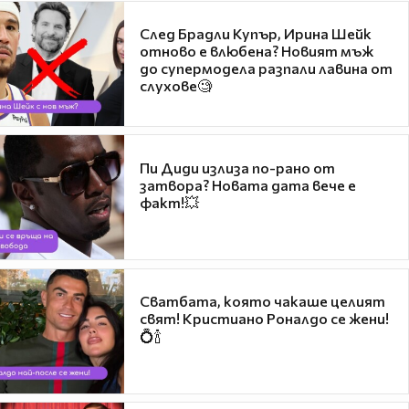
След Брадли Купър, Ирина Шейк
отново е влюбена? Новият мъж
до супермодела разпали лавина от
слухове🧐
Пи Диди излиза по-рано от
затвора? Новата дата вече е
факт!💥
Сватбата, която чакаше целият
свят! Кристиано Роналдо се жени!
💍🍾