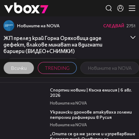
Member of
👾
Новините на NOVA
СЛЕДВАЙ
2751
ЖП прелез край Горна Оряховица даде
дефект, влакове минават на вдигнати
бариери (ВИДЕО+СНИМКИ)
Всички
TRENDING
Новините на NOVA
04:51
Спортни новини | Късна емисия | 6 авг.
2026
Новините на NOVA
00:41
Украински дронове атакуваха големи
петролни рафинерии в Русия
Новините на NOVA
06:38
„Опита се да ме засече и изпреварваше
безразсъдно“: Очевидец за