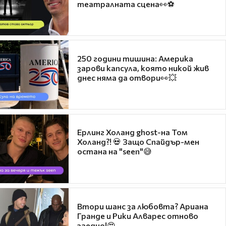
театралната сцена👀⚽
250 години тишина: Америка
зарови капсула, която никой жив
днес няма да отвори👀💥
Ерлинг Холанд ghost-на Том
Холанд?! 💀 Защо Спайдър-мен
остана на "seen"😅
Втори шанс за любовта? Ариана
Гранде и Рики Алварес отново
заедно!😍