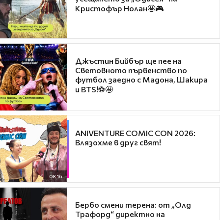
Кристофър Нолан🤩🎮
Джъстин Бийбър ще пее на
Световното първенство по
футбол заедно с Мадона, Шакира
и BTS!⚽🤩
ANIVENTURE COMIC CON 2026:
Влязохме в друг свят!
08:16
Бербо смени терена: от „Олд
Трафорд“ директно на