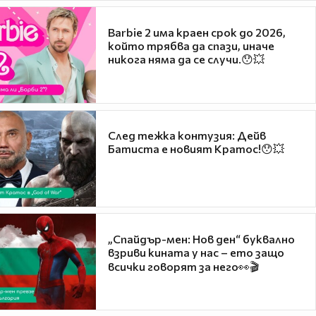
Barbie 2 има краен срок до 2026,
който трябва да спази, иначе
никога няма да се случи.😯💥
След тежка контузия: Дейв
Батиста е новият Кратос!😯💥
„Спайдър-мен: Нов ден“ буквално
взриви кината у нас – ето защо
всички говорят за него👀🎬