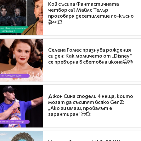
Кой съсипа Фантастичната
четворка? Майлс Телър
проговаря десетилетие по-късно
🎬👀💥
Селена Гомес празнува рождения
си ден: Как момичето от „Disney“
се превърна в световна икона🤩🎂
Джон Сина сподели 4 неща, които
могат да съсипят всяко GenZ:
„Ако ги имаш, провалът е
гарантиран“🧐💥