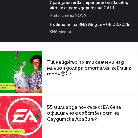
Иран заплашва страните от Залива,
ако не спрат ударите на САЩ
Новините на NOVA
22:43
Новините на ВИА Медия - 06.08.2026
ВИА Медия
Тийнейджър почти спечели над
милион долара с тотален гейминг
трол😯💥
55 милиарда по-късно: EA вече
официално е собственост на
Саудитска Арабия💰