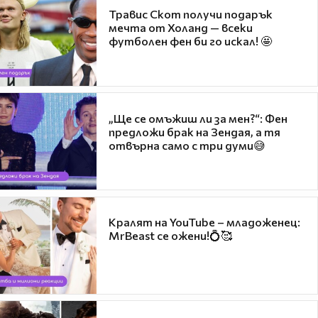
Травис Скот получи подарък
мечта от Холанд — всеки
футболен фен би го искал! 🤩
„Ще се омъжиш ли за мен?“: Фен
предложи брак на Зендая, а тя
отвърна само с три думи😅
Кралят на YouTube – младоженец:
MrBeast се ожени!💍🥰