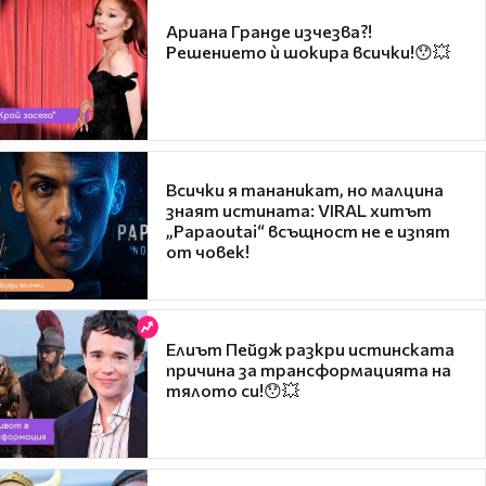
Ариана Гранде изчезва?!
Решението ѝ шокира всички!😯💥
Всички я тананикат, но малцина
знаят истината: VIRAL хитът
„Papaoutai“ всъщност не е изпят
от човек!
Елиът Пейдж разкри истинската
причина за трансформацията на
тялото си!😯💥