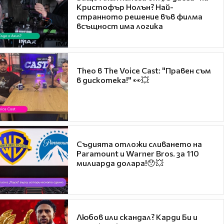
Кристофър Нолън? Най-
странното решение във филма
всъщност има логика
Theo в The Voice Cast: "Правен съм
в дискотека!" 👀💥
Съдията отложи сливането на
Paramount и Warner Bros. за 110
милиарда долара!😯💥
Любов или скандал? Карди Би и