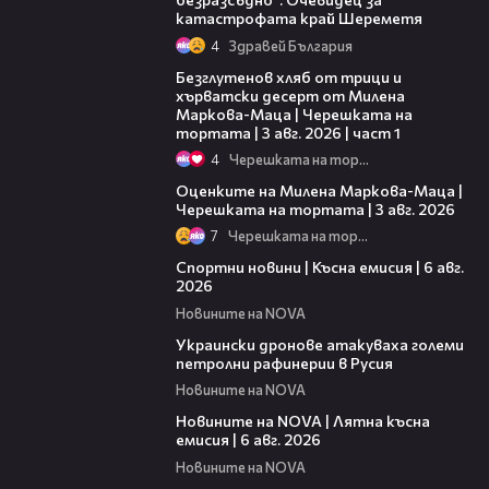
катастрофата край Шереметя
4
Здравей България
16:02
Безглутенов хляб от трици и
хърватски десерт от Милена
Маркова-Маца | Черешката на
тортата | 3 авг. 2026 | част 1
4
Черешката на тортата
14:06
Оценките на Милена Маркова-Маца |
Черешката на тортата | 3 авг. 2026
7
Черешката на тортата
04:51
Спортни новини | Късна емисия | 6 авг.
2026
Новините на NOVA
00:41
Украински дронове атакуваха големи
петролни рафинерии в Русия
Новините на NOVA
20:26
Новините на NOVA | Лятна късна
емисия | 6 авг. 2026
Новините на NOVA
00:41