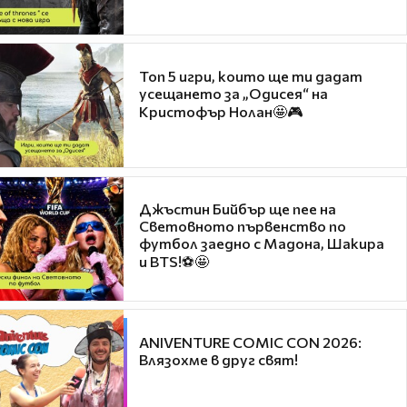
Топ 5 игри, които ще ти дадат
усещането за „Одисея“ на
Кристофър Нолан🤩🎮
Джъстин Бийбър ще пее на
Световното първенство по
футбол заедно с Мадона, Шакира
и BTS!⚽🤩
ANIVENTURE COMIC CON 2026:
Влязохме в друг свят!