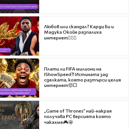
Любов или скандал? Карди Би и
Мадука Окойе разпалиха
интернет❤️‍🔥🔥
Плати ли FIFA милиони на
IShowSpeed?! Истината зад
сделката, която разтърси целия
интернет🤑💥
„Game of Thrones“ най-накрая
получава PC версията която
чакахме🎮🤩