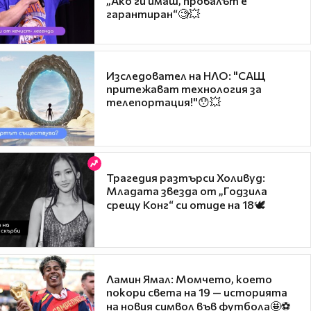
„Ако ги имаш, провалът е
гарантиран“🧐💥
Изследовател на НЛО: "САЩ
притежават технология за
телепортация!"😯💥
Трагедия разтърси Холивуд:
Младата звезда от „Годзила
срещу Конг“ си отиде на 18🕊️
Ламин Ямал: Момчето, което
покори света на 19 — историята
на новия символ във футбола🤩⚽