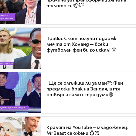
тялото си!😯💥
Травис Скот получи подарък
мечта от Холанд — всеки
футболен фен би го искал! 🤩
„Ще се омъжиш ли за мен?“: Фен
предложи брак на Зендая, а тя
отвърна само с три думи😅
Кралят на YouTube – младоженец:
MrBeast се ожени!💍🥰