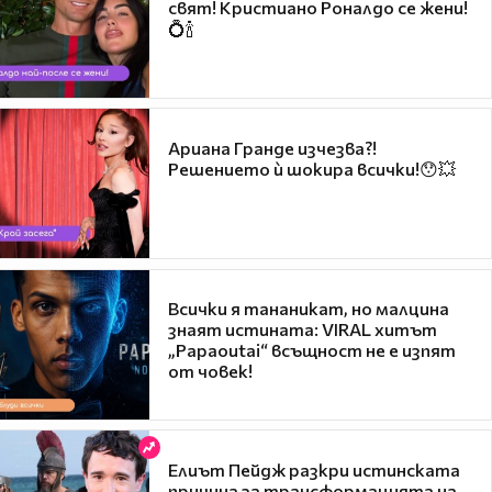
свят! Кристиано Роналдо се жени!
💍🍾
Ариана Гранде изчезва?!
Решението ѝ шокира всички!😯💥
Всички я тананикат, но малцина
знаят истината: VIRAL хитът
„Papaoutai“ всъщност не е изпят
от човек!
Елиът Пейдж разкри истинската
причина за трансформацията на