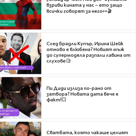
взриви кината у нас – ето защо
всички говорят за него👀🎬
След Брадли Купър, Ирина Шейк
отново е влюбена? Новият мъж
до супермодела разпали лавина от
слухове🧐
Пи Диди излиза по-рано от
затвора? Новата дата вече е
факт!💥
Сватбата, която чакаше целият