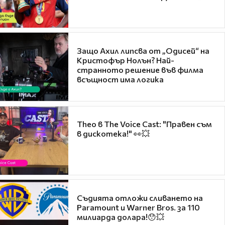
Защо Ахил липсва от „Одисей“ на
Кристофър Нолън? Най-
странното решение във филма
всъщност има логика
Theo в The Voice Cast: "Правен съм
в дискотека!" 👀💥
Съдията отложи сливането на
Paramount и Warner Bros. за 110
милиарда долара!😯💥