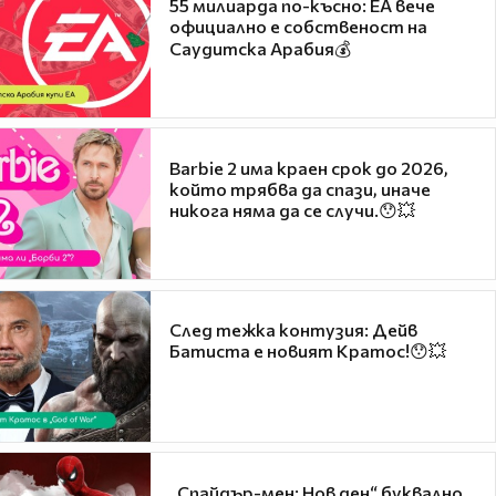
55 милиарда по-късно: EA вече
официално е собственост на
Саудитска Арабия💰
Barbie 2 има краен срок до 2026,
който трябва да спази, иначе
никога няма да се случи.😯💥
След тежка контузия: Дейв
Батиста е новият Кратос!😯💥
„Спайдър-мен: Нов ден“ буквално