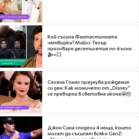
Кой съсипа Фантастичната
четворка? Майлс Телър
проговаря десетилетие по-късно
🎬👀💥
Селена Гомес празнува рождения
си ден: Как момичето от „Disney“
се превърна в световна икона🤩🎂
Джон Сина сподели 4 неща, които
могат да съсипят всяко GenZ: