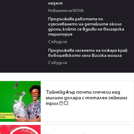
неделя
Новините на NOVA
03:59
Продължава работата по
изясняването на детайлите около
дрона, който се взриви на българска
територия
Събуди се
03:41
Продължава гасенето на пожара край
бобошевското село Висока могила
Събуди се
Тийнейджър почти спечели над
милион долара с тотален гейминг
трол😯💥