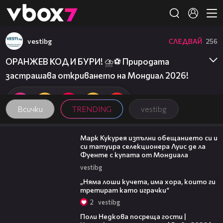
Member of
👾
vestibg
СЛЕДВАЙ
256
ОРАНЖЕВ КОД И БУРИ! ⛈️⚽️ Природата
застрашава откриването на Мондиал 2026!
Всички
TRENDING
vestibg
00:54
Марк Кукурея изпълни обещанието си и
си татуира селекционера Луис де ла
Фуенте с купата от Мондиала
vestibg
36:08
„Няма лоши кучета, има хора, които ги
третират като играчки“
2
vestibg
19:25
Поли Недкова посреща гости |