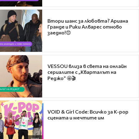
Втори шанс за любовта? Ариана
Гранде и Рики Алварес отново
заедно!😍
VESSOU влиза в света на онлайн
сериалите с „Кварталът на
Реджо“ 🤩🎬
VOID & Girl Code: Всичко за K-pop
сцената и мечтите им