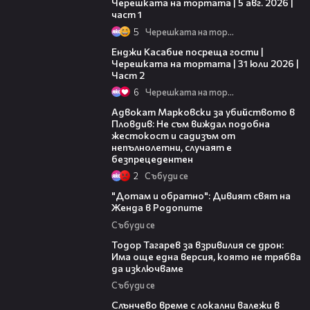
Черешката на тортата | 5 авг. 2026 |
част 1
5
Черешката на тортата
16:45
Енджи Касабие посреща гости |
Черешката на тортата | 31 юли 2026 |
Част 2
6
Черешката на тортата
11:09
Адвокат Марковски за убийството в
Пловдив: Не съм виждал подобна
жестокост и садизъм от
непълнолетни, случаят е
безпрецедентен
2
Събуди се
06:40
"Дотам и обратно": Дивият свят на
Женда в Родопите
Събуди се
15:02
Тодор Тагарев за взривилия се дрон:
Има още една версия, която не трябва
да изключваме
Събуди се
00:56
Слънчево време с локални валежи в