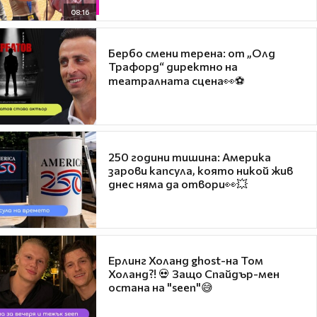
08:16
Бербо смени терена: от „Олд
Трафорд“ директно на
театралната сцена👀⚽
250 години тишина: Америка
зарови капсула, която никой жив
днес няма да отвори👀💥
Ерлинг Холанд ghost-на Том
Холанд?! 💀 Защо Спайдър-мен
остана на "seen"😅