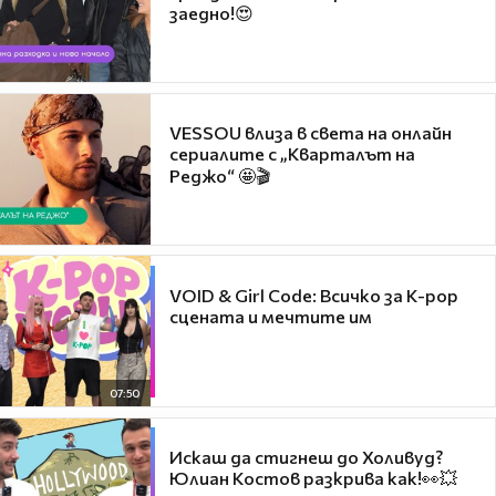
заедно!😍
VESSOU влиза в света на онлайн
сериалите с „Кварталът на
Реджо“ 🤩🎬
VOID & Girl Code: Всичко за K-pop
сцената и мечтите им
07:50
Искаш да стигнеш до Холивуд?
Юлиан Костов разкрива как!👀💥