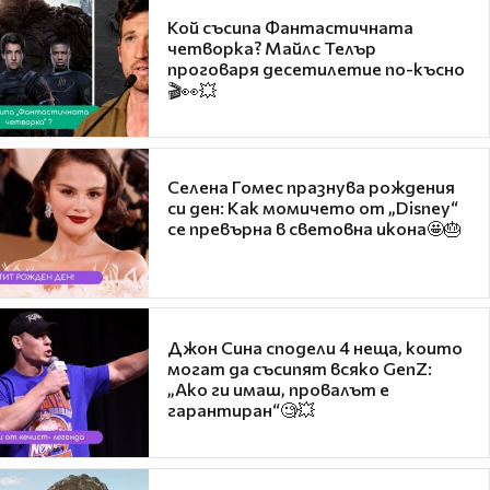
Кой съсипа Фантастичната
четворка? Майлс Телър
проговаря десетилетие по-късно
🎬👀💥
Селена Гомес празнува рождения
си ден: Как момичето от „Disney“
се превърна в световна икона🤩🎂
Джон Сина сподели 4 неща, които
могат да съсипят всяко GenZ:
„Ако ги имаш, провалът е
гарантиран“🧐💥