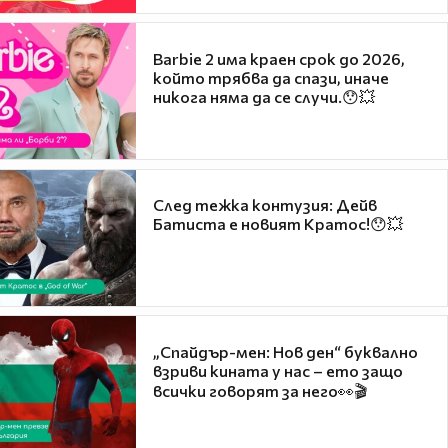
Barbie 2 има краен срок до 2026,
който трябва да спази, иначе
никога няма да се случи.😯💥
След тежка контузия: Дейв
Батиста е новият Кратос!😯💥
„Спайдър-мен: Нов ден“ буквално
взриви кината у нас – ето защо
всички говорят за него👀🎬