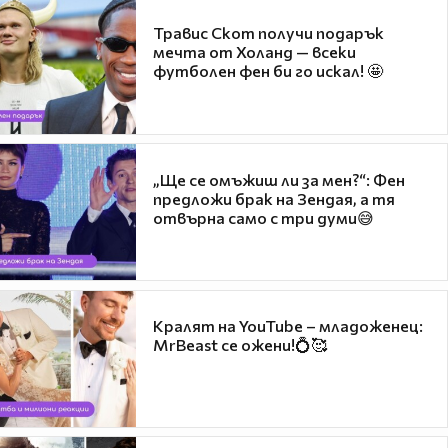
Травис Скот получи подарък
мечта от Холанд — всеки
футболен фен би го искал! 🤩
„Ще се омъжиш ли за мен?“: Фен
предложи брак на Зендая, а тя
отвърна само с три думи😅
Кралят на YouTube – младоженец:
MrBeast се ожени!💍🥰