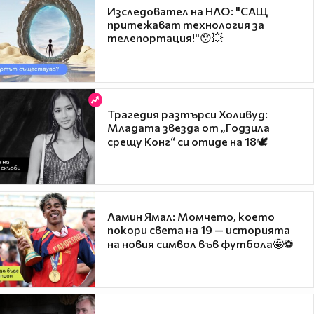
Изследовател на НЛО: "САЩ
притежават технология за
телепортация!"😯💥
Трагедия разтърси Холивуд:
Младата звезда от „Годзила
срещу Конг“ си отиде на 18🕊️
Ламин Ямал: Момчето, което
покори света на 19 — историята
на новия символ във футбола🤩⚽