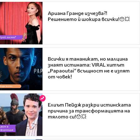
Ариана Гранде изчезва?!
Решението ѝ шокира всички!😯💥
Всички я тананикат, но малцина
знаят истината: VIRAL хитът
„Papaoutai“ всъщност не е изпят
от човек!
Елиът Пейдж разкри истинската
причина за трансформацията на
тялото си!😯💥