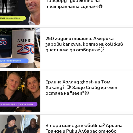
Трафорд“ директно на
театралната сцена👀⚽
250 години тишина: Америка
зарови капсула, която никой жив
днес няма да отвори👀💥
Ерлинг Холанд ghost-на Том
Холанд?! 💀 Защо Спайдър-мен
остана на "seen"😅
Втори шанс за любовта? Ариана
Гранде и Рики Алварес отново