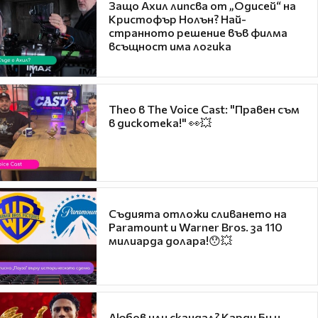
Защо Ахил липсва от „Одисей“ на
Кристофър Нолън? Най-
странното решение във филма
всъщност има логика
Theo в The Voice Cast: "Правен съм
в дискотека!" 👀💥
Съдията отложи сливането на
Paramount и Warner Bros. за 110
милиарда долара!😯💥
Любов или скандал? Карди Би и