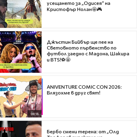
усещането за „Одисея“ на
Кристофър Нолан🤩🎮
Джъстин Бийбър ще пее на
Световното първенство по
футбол заедно с Мадона, Шакира
и BTS!⚽🤩
ANIVENTURE COMIC CON 2026:
Влязохме в друг свят!
08:16
Бербо смени терена: от „Олд