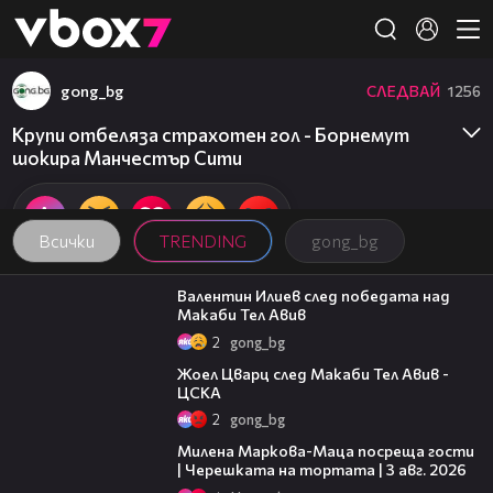
Member of
👾
gong_bg
СЛЕДВАЙ
1256
Крупи отбеляза страхотен гол - Борнемут
шокира Манчестър Сити
Всички
TRENDING
gong_bg
06:38
Валентин Илиев след победата над
Макаби Тел Авив
2
gong_bg
02:27
Жоел Цварц след Макаби Тел Авив -
ЦСКА
2
gong_bg
20:17
Милена Маркова-Маца посреща гости
| Черешката на тортата | 3 авг. 2026