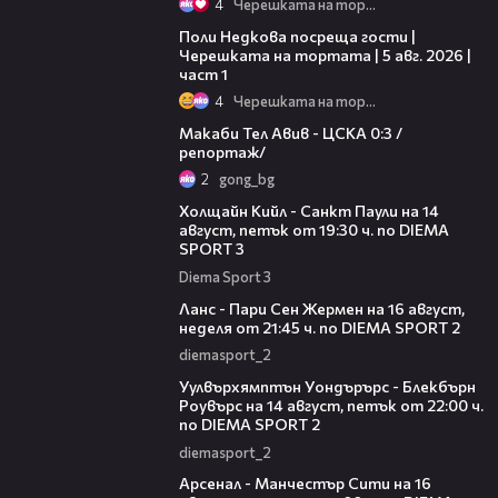
4
Черешката на тортата
19:25
Поли Недкова посреща гости |
Черешката на тортата | 5 авг. 2026 |
част 1
4
Черешката на тортата
09:11
Макаби Тел Авив - ЦСКА 0:3 /
репортаж/
2
gong_bg
00:36
Холщайн Кийл - Санкт Паули на 14
август, петък от 19:30 ч. по DIEMA
SPORT 3
Diema Sport 3
00:45
Ланс - Пари Сен Жермен на 16 август,
неделя от 21:45 ч. по DIEMA SPORT 2
diemasport_2
00:37
Уулвърхямптън Уондърърс - Блекбърн
Роувърс на 14 август, петък от 22:00 ч.
по DIEMA SPORT 2
diemasport_2
00:38
Арсенал - Манчестър Сити на 16