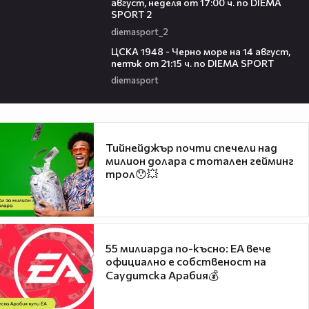
август, неделя от 17:00 ч. по DIEMA
SPORT 2
diemasport_2
00:35
ЦСКА 1948 - Черно море на 14 август,
петък от 21:15 ч. по DIEMA SPORT
diemasport
Тийнейджър почти спечели над
милион долара с тотален гейминг
трол😯💥
55 милиарда по-късно: EA вече
официално е собственост на
Саудитска Арабия💰