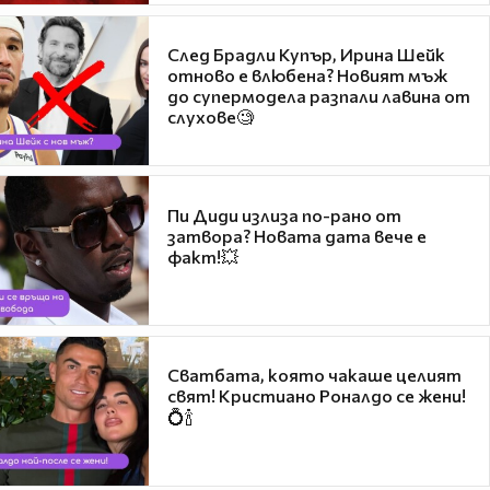
След Брадли Купър, Ирина Шейк
отново е влюбена? Новият мъж
до супермодела разпали лавина от
слухове🧐
Пи Диди излиза по-рано от
затвора? Новата дата вече е
факт!💥
Сватбата, която чакаше целият
свят! Кристиано Роналдо се жени!
💍🍾