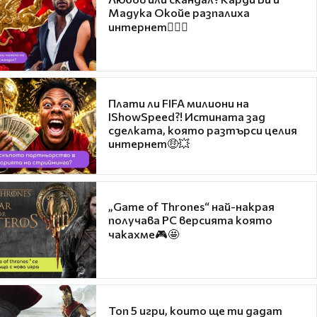
Мадука Окойе разпалиха
интернет❤️‍🔥🔥
Плати ли FIFA милиони на
IShowSpeed?! Истината зад
сделката, която разтърси целия
интернет🤑💥
„Game of Thrones“ най-накрая
получава PC версията която
чакахме🎮🤩
Топ 5 игри, които ще ти дадат