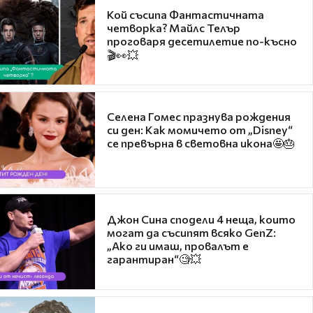
Кой съсипа Фантастичната
четворка? Майлс Телър
проговаря десетилетие по-късно
🎬👀💥
Селена Гомес празнува рождения
си ден: Как момичето от „Disney“
се превърна в световна икона🤩🎂
Джон Сина сподели 4 неща, които
могат да съсипят всяко GenZ:
„Ако ги имаш, провалът е
гарантиран“🧐💥