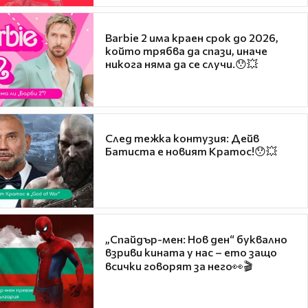
Barbie 2 има краен срок до 2026,
който трябва да спази, иначе
никога няма да се случи.😯💥
След тежка контузия: Дейв
Батиста е новият Кратос!😯💥
„Спайдър-мен: Нов ден“ буквално
взриви кината у нас – ето защо
всички говорят за него👀🎬