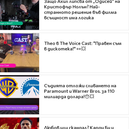
Защо Ахил липсва от „Одисей“ на
Кристофър Нолън? Най-
странното решение във филма
всъщност има логика
Theo в The Voice Cast: "Правен съм
в дискотека!" 👀💥
Съдията отложи сливането на
Paramount и Warner Bros. за 110
милиарда долара!😯💥
Любов или скандал? Карди Би и