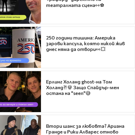
театралната сцена👀⚽
250 години тишина: Америка
зарови капсула, която никой жив
днес няма да отвори👀💥
Ерлинг Холанд ghost-на Том
Холанд?! 💀 Защо Спайдър-мен
остана на "seen"😅
Втори шанс за любовта? Ариана
Гранде и Рики Алварес отново