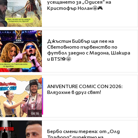
усещането за „Одисея“ на
Кристофър Нолан🤩🎮
Джъстин Бийбър ще пее на
Световното първенство по
футбол заедно с Мадона, Шакира
и BTS!⚽🤩
ANIVENTURE COMIC CON 2026:
Влязохме в друг свят!
08:16
Бербо смени терена: от „Олд
Трафорд“ директно на