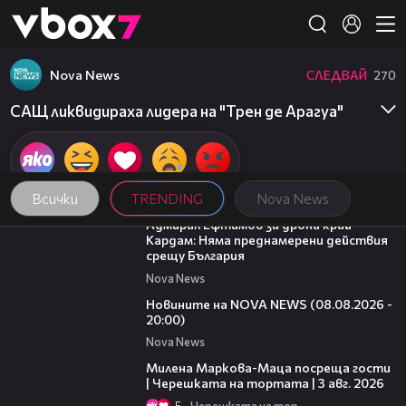
Member of
👾
Nova News
СЛЕДВАЙ
270
САЩ ликвидираха лидера на "Трен де Арагуа"
Всички
TRENDING
Nova News
01:48
Адмирал Ефтимов за дрона край
Кардам: Няма преднамерени действия
срещу България
Nova News
22:47
Новините на NOVA NEWS (08.08.2026 -
20:00)
Nova News
20:17
Милена Маркова-Маца посреща гости
| Черешката на тортата | 3 авг. 2026
5
Черешката на тортата