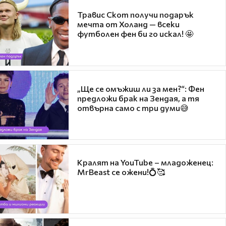
Травис Скот получи подарък
мечта от Холанд — всеки
футболен фен би го искал! 🤩
„Ще се омъжиш ли за мен?“: Фен
предложи брак на Зендая, а тя
отвърна само с три думи😅
Кралят на YouTube – младоженец:
MrBeast се ожени!💍🥰