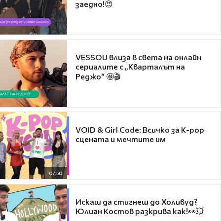
заедно!😍
VESSOU влиза в света на онлайн
сериалите с „Кварталът на
Реджо“ 🤩🎬
VOID & Girl Code: Всичко за K-pop
сцената и мечтите им
07:50
Искаш да стигнеш до Холивуд?
Юлиан Костов разкрива как!👀💥