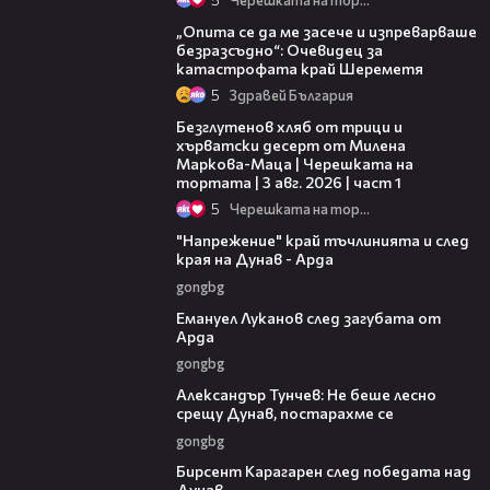
06:38
„Опита се да ме засече и изпреварваше
безразсъдно“: Очевидец за
катастрофата край Шереметя
5
Здравей България
16:02
Безглутенов хляб от трици и
хърватски десерт от Милена
Маркова-Маца | Черешката на
тортата | 3 авг. 2026 | част 1
5
Черешката на тортата
00:37
"Напрежение" край тъчлинията и след
края на Дунав - Арда
gongbg
03:53
Емануел Луканов след загубата от
Арда
gongbg
02:50
Александър Тунчев: Не беше лесно
срещу Дунав, постарахме се
gongbg
02:39
Бирсент Карагарен след победата над
Дунав