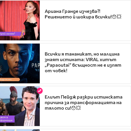
Ариана Гранде изчезва?!
Решението ѝ шокира всички!😯💥
Всички я тананикат, но малцина
знаят истината: VIRAL хитът
„Papaoutai“ всъщност не е изпят
от човек!
Елиът Пейдж разкри истинската
причина за трансформацията на
тялото си!😯💥