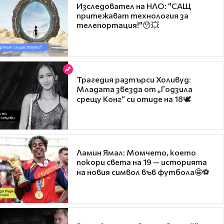
Изследовател на НЛО: "САЩ
притежават технология за
телепортация!"😯💥
Трагедия разтърси Холивуд:
Младата звезда от „Годзила
срещу Конг“ си отиде на 18🕊️
Ламин Ямал: Момчето, което
покори света на 19 — историята
на новия символ във футбола🤩⚽