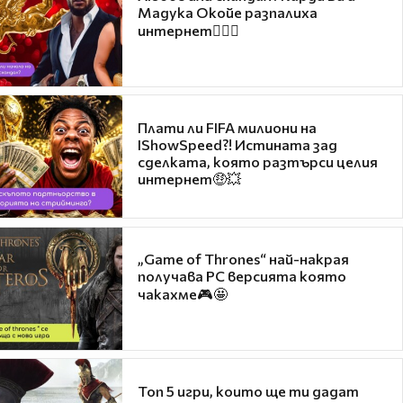
Мадука Окойе разпалиха
интернет❤️‍🔥🔥
Плати ли FIFA милиони на
IShowSpeed?! Истината зад
сделката, която разтърси целия
интернет🤑💥
„Game of Thrones“ най-накрая
получава PC версията която
чакахме🎮🤩
Топ 5 игри, които ще ти дадат