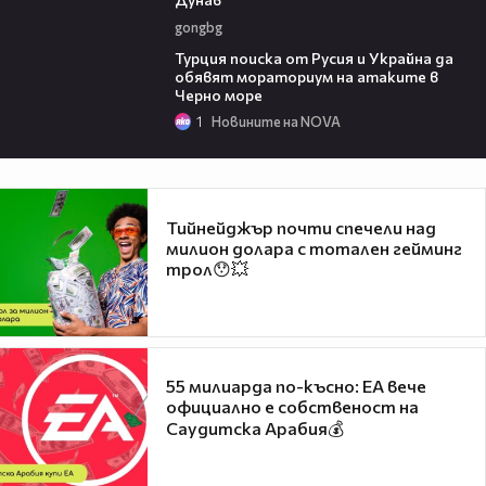
gongbg
03:02
Турция поиска от Русия и Украйна да
обявят мораториум на атаките в
Черно море
1
Новините на NOVA
Тийнейджър почти спечели над
милион долара с тотален гейминг
трол😯💥
55 милиарда по-късно: EA вече
официално е собственост на
Саудитска Арабия💰