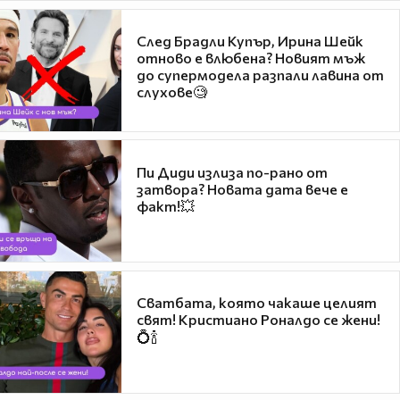
След Брадли Купър, Ирина Шейк
отново е влюбена? Новият мъж
до супермодела разпали лавина от
слухове🧐
Пи Диди излиза по-рано от
затвора? Новата дата вече е
факт!💥
Сватбата, която чакаше целият
свят! Кристиано Роналдо се жени!
💍🍾