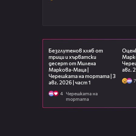
16:02
Безглутенов хляб от
Оцен
трици и хърватски
Марк
десерт от Милена
Чере
Маркова-Маца |
авг. 
Черешката на тортата | 3
7
авг. 2026 | част 1
4
Черешката на
тортата