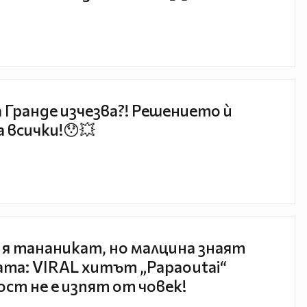
 Гранде изчезва?! Решението ѝ
 всички!😯💥
 я тананикат, но малцина знаят
та: VIRAL хитът „Papaoutai“
ст не е изпят от човек!