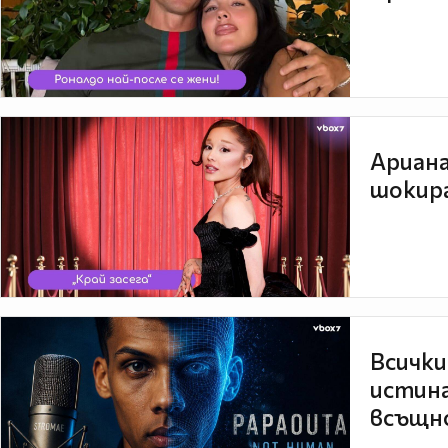
Ариана
шокира
Всички
истина
всъщно