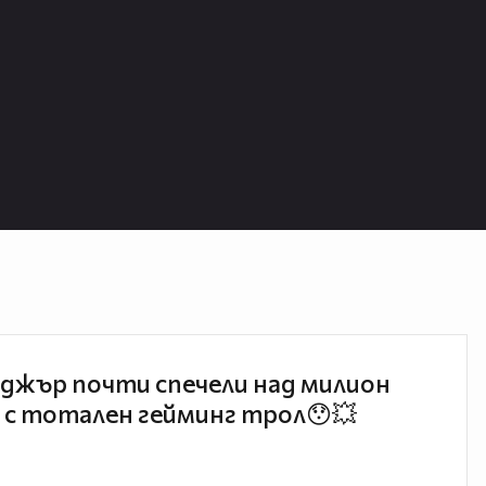
джър почти спечели над милион
 с тотален гейминг трол😯💥