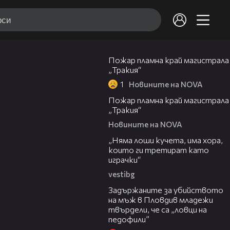
00:20
Пожар пламна край магистрала
„Тракия“
1
Новините на NOVA
00:10
Пожар пламна край магистрала
„Тракия“
Новините на NOVA
36:08
„Няма лоши кучета, има хора,
които ги третират като
играчки“
vestibg
20:30
Задържаните за убийството
на мъж в Пловдив младежи
твърдели, че са „ловци на
педофили”