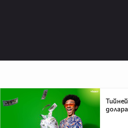
Тийней
долара