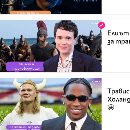
Елиът 
за тра
Травис
Холанд
🤩