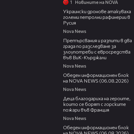
1
Новините на NOVA
00:57
Украински дронове атакуваха
големи петролни рафинерии в
Русия
Nova News
00:27
Претърсвания и разпити в два
града по разследване за
злоупотреби с евросредства
във ВиК-Кърджали
Nova News
27:22
Обеден информационен блок
на NOVA NEWS (06.08.2026)
Nova News
01:50
Деца благодариха на героите,
които се борят с горските
пожари във Франция
Nova News
01:14:28
Обеден информационен блок
на NOVA NEWS (06.08.2026)