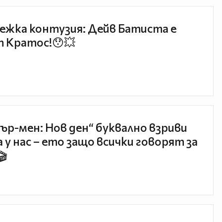
ежка контузия: Дейв Батиста е
 Кратос!😯💥
ър-мен: Нов ден“ буквално взриви
 у нас – ето защо всички говорят за
🎬