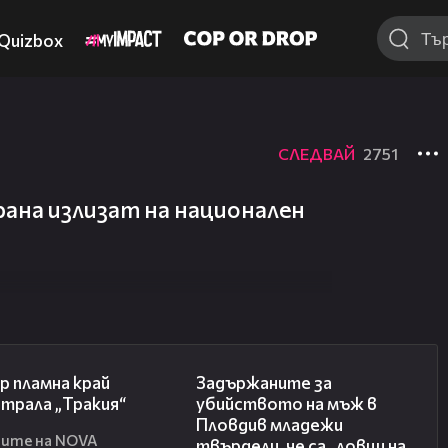
Quizbox
СЛЕДВАЙ
2751
на излизат на национален
00:10
20:30
р пламна край
Задържаните за
трала „Тракия“
убийството на мъж в
Пловдив младежи
ите на NOVA
твърдели, че са „ловци на