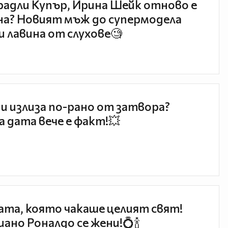
радли Купър, Ирина Шейк отново е
а? Новият мъж до супермодела
и лавина от слухове🧐
и излиза по-рано от затвора?
 дата вече е факт!💥
та, която чакаше целият свят!
ано Роналдо се жени!💍🍾