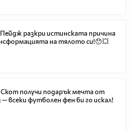
Пейдж разкри истинската причина
нсформацията на тялото си!😯💥
 Скот получи подарък мечта от
 — всеки футболен фен би го искал!