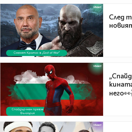
След т
новият
„Спайд
кината
него👀