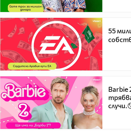
55 мил
собств
Barbie
трябва
случи.