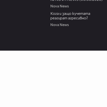
Nova News
13:53
Кога и защо кучетата
реагират агресивно?
Nova News