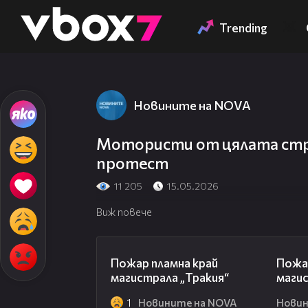
Member of
👾
Trending
Новините на NOVA
Мотористи от цялата стра
протест
11 205
15.05.2026
Виж повече
00:20
Пожар пламна край
Пожа
магистрала „Тракия“
магис
1
Новините на NOVA
Новин