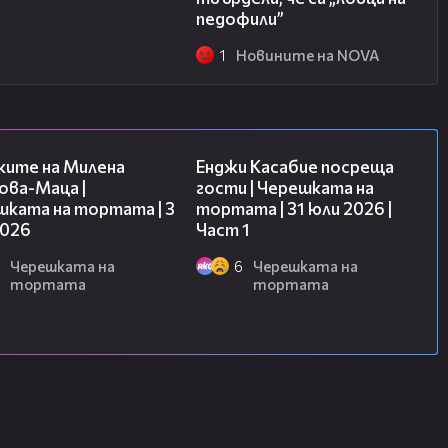
педофили”
1
Новините на NOVA
14:06
10:44
ките на Милена
Енджи Касабие посреща
ова-Маца |
гости | Черешката на
шката на тортата | 3
тортата | 31 юли 2026 |
2026
Част 1
Черешката на
6
Черешката на
тортата
тортата