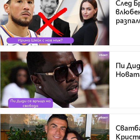
След Б
влюбен
разпал
Пи Дид
Новата
Сватба
Кристи