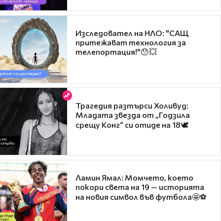
Изследовател на НЛО: "САЩ
притежават технология за
телепортация!"😯💥
Трагедия разтърси Холивуд:
Младата звезда от „Годзила
срещу Конг“ си отиде на 18🕊️
Ламин Ямал: Момчето, което
покори света на 19 — историята
на новия символ във футбола🤩⚽