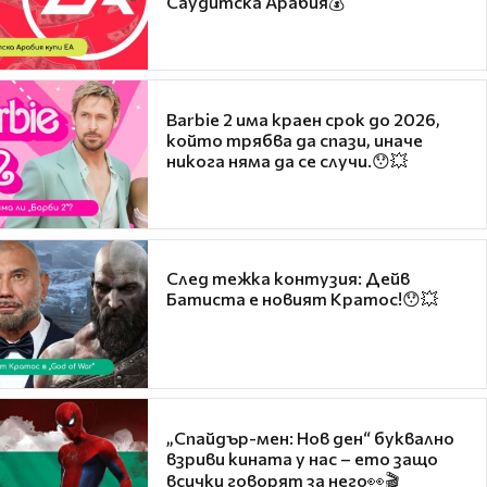
Саудитска Арабия💰
Barbie 2 има краен срок до 2026,
който трябва да спази, иначе
никога няма да се случи.😯💥
След тежка контузия: Дейв
Батиста е новият Кратос!😯💥
„Спайдър-мен: Нов ден“ буквално
взриви кината у нас – ето защо
всички говорят за него👀🎬