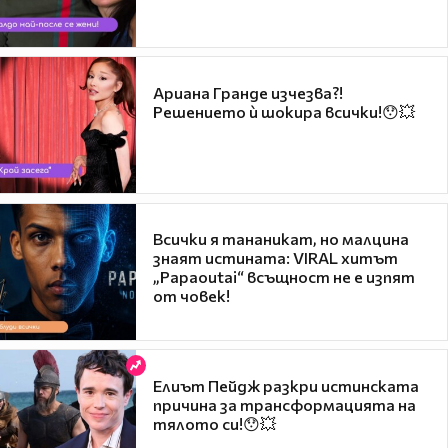
Ариана Гранде изчезва?!
Решението ѝ шокира всички!😯💥
Всички я тананикат, но малцина
знаят истината: VIRAL хитът
„Papaoutai“ всъщност не е изпят
от човек!
Елиът Пейдж разкри истинската
причина за трансформацията на
тялото си!😯💥