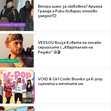
Втори шанс за любовта? Ариана
Гранде и Рики Алварес отново
заедно!😍
VESSOU влиза в света на онлайн
сериалите с „Кварталът на
Реджо“ 🤩🎬
VOID & Girl Code: Всичко за K-pop
сцената и мечтите им
07:50