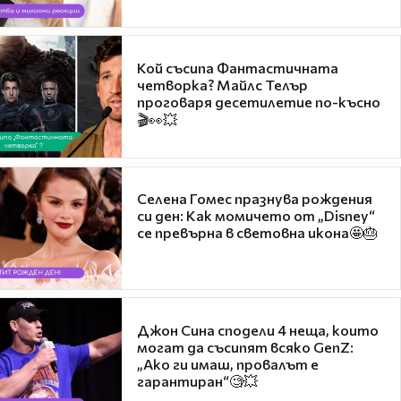
Кой съсипа Фантастичната
четворка? Майлс Телър
проговаря десетилетие по-късно
🎬👀💥
Селена Гомес празнува рождения
си ден: Как момичето от „Disney“
се превърна в световна икона🤩🎂
Джон Сина сподели 4 неща, които
могат да съсипят всяко GenZ:
„Ако ги имаш, провалът е
гарантиран“🧐💥