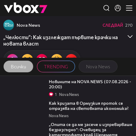
Member of
👾
Nova News
СЛЕДВАЙ
270
„Челюсти”: Как изглеждат първите крачки на
новата власт
Всички
TRENDING
Nova News
22:56
Новините на NOVA NEWS (07.08.2026 -
20:00)
1
Nova News
14:07
Как кризата в Ормузкия проток се
отразява на световната икономика?
Nova News
06:38
„Опита се да ме засече и изпреварваше
безразсъдно“: Очевидец за
катастрофата край Шереметя