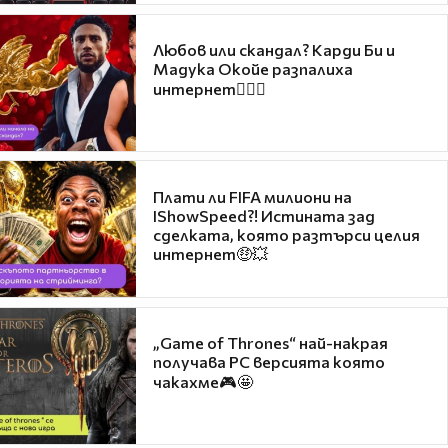
Любов или скандал? Карди Би и
Мадука Окойе разпалиха
интернет❤️‍🔥🔥
Плати ли FIFA милиони на
IShowSpeed?! Истината зад
сделката, която разтърси целия
интернет🤑💥
„Game of Thrones“ най-накрая
получава PC версията която
чакахме🎮🤩