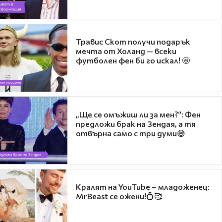
Травис Скот получи подарък
мечта от Холанд — всеки
футболен фен би го искал! 🤩
„Ще се омъжиш ли за мен?“: Фен
предложи брак на Зендая, а тя
отвърна само с три думи😅
Кралят на YouTube – младоженец:
MrBeast се ожени!💍🥰