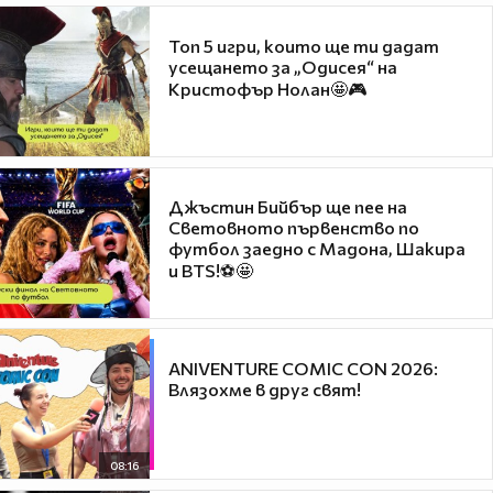
Топ 5 игри, които ще ти дадат
усещането за „Одисея“ на
Кристофър Нолан🤩🎮
Джъстин Бийбър ще пее на
Световното първенство по
футбол заедно с Мадона, Шакира
и BTS!⚽🤩
ANIVENTURE COMIC CON 2026:
Влязохме в друг свят!
08:16