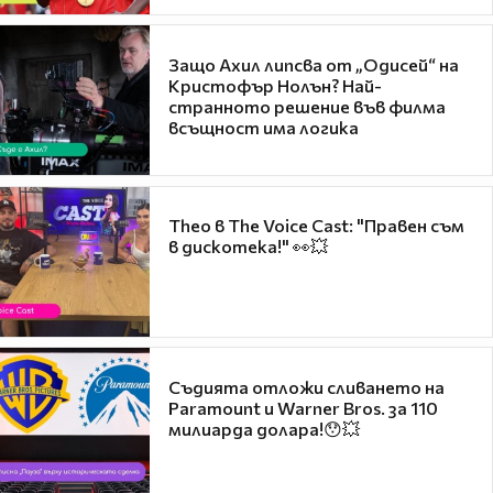
Защо Ахил липсва от „Одисей“ на
Кристофър Нолън? Най-
странното решение във филма
всъщност има логика
Theo в The Voice Cast: "Правен съм
в дискотека!" 👀💥
Съдията отложи сливането на
Paramount и Warner Bros. за 110
милиарда долара!😯💥