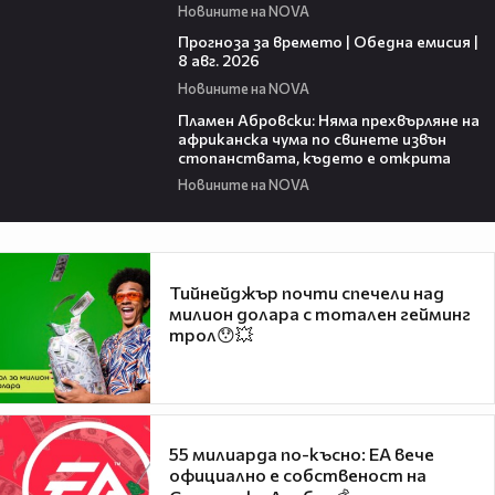
Новините на NOVA
02:03
Прогноза за времето | Обедна емисия |
8 авг. 2026
Новините на NOVA
01:19
Пламен Абровски: Няма прехвърляне на
африканска чума по свинете извън
стопанствата, където е открита
Новините на NOVA
Тийнейджър почти спечели над
милион долара с тотален гейминг
трол😯💥
55 милиарда по-късно: EA вече
официално е собственост на