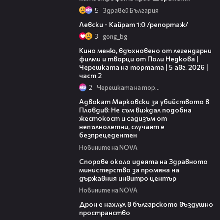
5
Здравей България
05:57
Левски - Кайрат 1:0 /репортаж/
3
gong_bg
15:31
Кино меню, вдъхновено от легендарни
филми и творци от Поли Недкова |
Черешката на тортата | 5 авг. 2026 |
част 2
2
Черешката на тортата
01:06
Адвокат Марковски за убийството в
Пловдив: Не съм виждал подобна
жестокост и садизъм от
непълнолетни, случаят е
безпрецедентен
Новините на NOVA
00:50
Спорове около идеята на Здравното
министерство за промяна на
държавния инвитро център
Новините на NOVA
07:30
Дрон е нахлул в българското въздушно
пространство