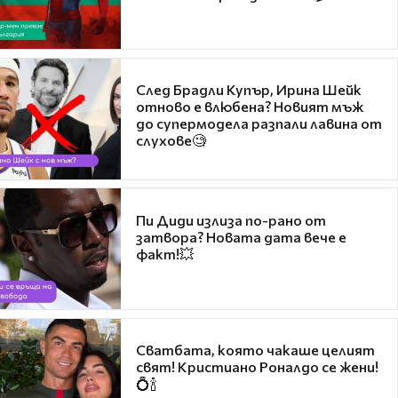
След Брадли Купър, Ирина Шейк
отново е влюбена? Новият мъж
до супермодела разпали лавина от
слухове🧐
Пи Диди излиза по-рано от
затвора? Новата дата вече е
факт!💥
Сватбата, която чакаше целият
свят! Кристиано Роналдо се жени!
💍🍾