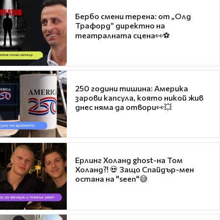
Бербо смени терена: от „Олд
Трафорд“ директно на
театралната сцена👀⚽
250 години тишина: Америка
зарови капсула, която никой жив
днес няма да отвори👀💥
Ерлинг Холанд ghost-на Том
Холанд?! 💀 Защо Спайдър-мен
остана на "seen"😅