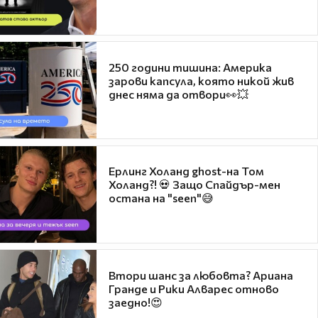
250 години тишина: Америка
зарови капсула, която никой жив
днес няма да отвори👀💥
Ерлинг Холанд ghost-на Том
Холанд?! 💀 Защо Спайдър-мен
остана на "seen"😅
Втори шанс за любовта? Ариана
Гранде и Рики Алварес отново
заедно!😍