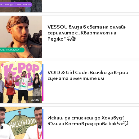
VESSOU влиза в света на онлайн
сериалите с „Кварталът на
Реджо“ 🤩🎬
VOID & Girl Code: Всичко за K-pop
сцената и мечтите им
07:50
Искаш да стигнеш до Холивуд?
Юлиан Костов разкрива как!👀💥