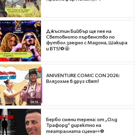
Джъстин Бийбър ще пее на
Световното първенство по
футбол заедно с Мадона, Шакира
и BTS!⚽🤩
ANIVENTURE COMIC CON 2026:
Влязохме в друг свят!
08:16
Бербо смени терена: от „Олд
Трафорд“ директно на
театралната сцена👀⚽