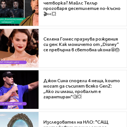
четворка? Майлс Телър
проговаря десетилетие по-късно
🎬👀💥
Селена Гомес празнува рождения
си ден: Как момичето от „Disney“
се превърна в световна икона🤩🎂
Джон Сина сподели 4 неща, които
могат да съсипят всяко GenZ:
„Ако ги имаш, провалът е
гарантиран“🧐💥
Изследовател на НЛО: "САЩ