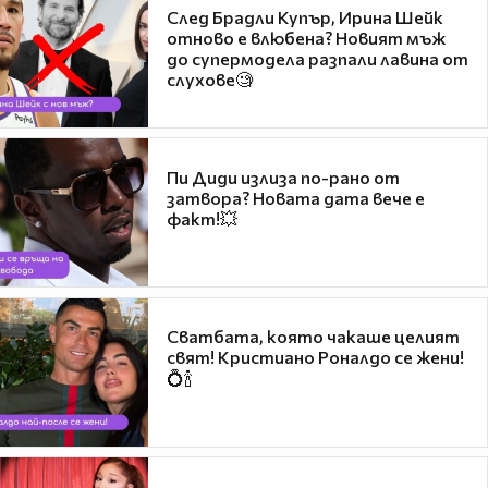
След Брадли Купър, Ирина Шейк
отново е влюбена? Новият мъж
до супермодела разпали лавина от
слухове🧐
Пи Диди излиза по-рано от
затвора? Новата дата вече е
факт!💥
Сватбата, която чакаше целият
свят! Кристиано Роналдо се жени!
💍🍾