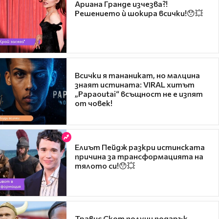
Ариана Гранде изчезва?!
Решението ѝ шокира всички!😯💥
Всички я тананикат, но малцина
знаят истината: VIRAL хитът
„Papaoutai“ всъщност не е изпят
от човек!
Елиът Пейдж разкри истинската
причина за трансформацията на
тялото си!😯💥
Травис Скот получи подарък