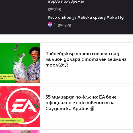
първо полувреме/
gongbg
01:07
Кусо откри за Левски срещу Локо Пд
1
gongbg
Тийнейджър почти спечели над
милион долара с тотален гейминг
трол😯💥
55 милиарда по-късно: EA вече
официално е собственост на
Саудитска Арабия💰