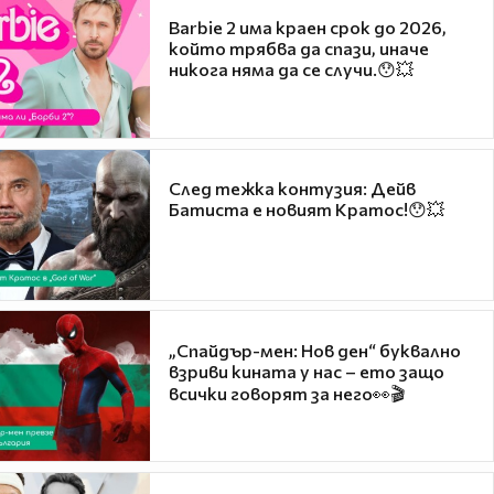
Barbie 2 има краен срок до 2026,
който трябва да спази, иначе
никога няма да се случи.😯💥
След тежка контузия: Дейв
Батиста е новият Кратос!😯💥
„Спайдър-мен: Нов ден“ буквално
взриви кината у нас – ето защо
всички говорят за него👀🎬