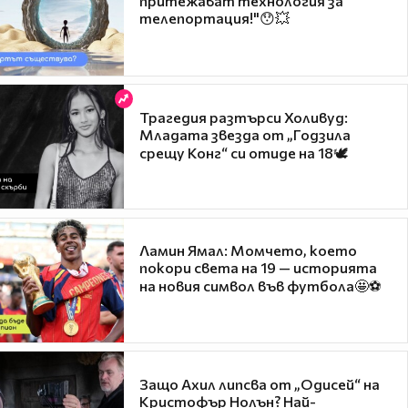
притежават технология за
телепортация!"😯💥
Трагедия разтърси Холивуд:
Младата звезда от „Годзила
срещу Конг“ си отиде на 18🕊️
Ламин Ямал: Момчето, което
покори света на 19 — историята
на новия символ във футбола🤩⚽
Защо Ахил липсва от „Одисей“ на
Кристофър Нолън? Най-