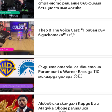
странното решение във филма
всъщност има логика
Theo в The Voice Cast: "Правен съм
в дискотека!" 👀💥
Съдията отложи сливането на
Paramount и Warner Bros. за 110
милиарда долара!😯💥
Любов или скандал? Карди Би и
Мадука Окойе разпалиха