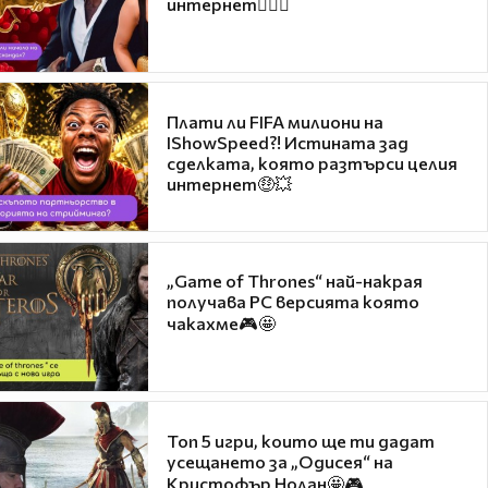
интернет❤️‍🔥🔥
Плати ли FIFA милиони на
IShowSpeed?! Истината зад
сделката, която разтърси целия
интернет🤑💥
„Game of Thrones“ най-накрая
получава PC версията която
чакахме🎮🤩
Топ 5 игри, които ще ти дадат
усещането за „Одисея“ на
Кристофър Нолан🤩🎮