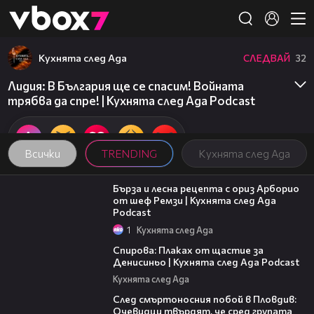
Member of
👾
Кухнята след Ада
СЛЕДВАЙ
32
Лидия: В България ще се спасим! Войната
трябва да спре! | Кухнята след Ада Podcast
Всички
TRENDING
Кухнята след Ада
18:45
Бърза и лесна рецепта с ориз Арборио
от шеф Ремзи | Кухнята след Ада
Podcast
1
Кухнята след Ада
37:44
Спирова: Плаках от щастие за
Денисиньо | Кухнята след Ада Podcast
Кухнята след Ада
09:32
След смъртоносния побой в Пловдив:
Очевидци твърдят, че сред групата