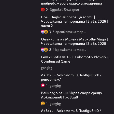
тийнейджъри е имало и момичета
2
Здравей България
13:03
Поли Недкова посреща гости |
Черешката на тортата | 5 авг. 2026 |
част 2
3
Черешката на тортата
14:06
Оценките на Милена Маркова-Маца |
Черешката на тортата | 3 авг. 2026
8
Черешката на тортата
20:09
Levski Sofia vs. PFC Lokomotiv Plovdiv -
Condensed Game
gongbg
06:10
Левски - Локомотив Пловдив 2:0 /
репортаж/
1
gongbg
01:14
Рейналдо реши в края спора срещу
Локомотив Пловдив
1
gongbg
02:57
Левски - Локомотив Пловдив 1:0 /