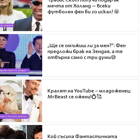
мечта от Холанд — всеки
футболен фен би го искал! 🤩
„Ще се омъжиш ли за мен?“: Фен
предложи брак на Зендая, а тя
отвърна само с три думи😅
Кралят на YouTube – младоженец:
MrBeast се ожени!💍🥰
Кой съсипа Фантастичната