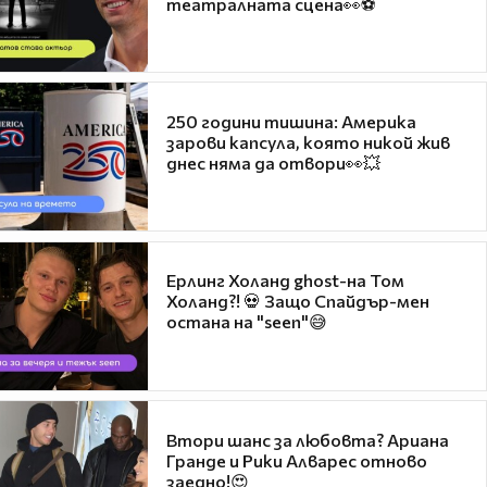
театралната сцена👀⚽
250 години тишина: Америка
зарови капсула, която никой жив
днес няма да отвори👀💥
Ерлинг Холанд ghost-на Том
Холанд?! 💀 Защо Спайдър-мен
остана на "seen"😅
Втори шанс за любовта? Ариана
Гранде и Рики Алварес отново
заедно!😍