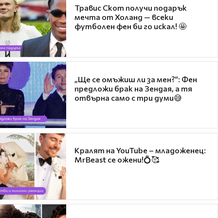
Травис Скот получи подарък
мечта от Холанд — всеки
футболен фен би го искал! 🤩
„Ще се омъжиш ли за мен?“: Фен
предложи брак на Зендая, а тя
отвърна само с три думи😅
Кралят на YouTube – младоженец:
MrBeast се ожени!💍🥰