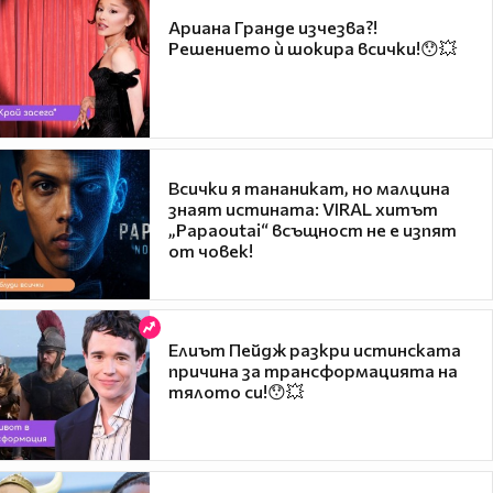
Ариана Гранде изчезва?!
Решението ѝ шокира всички!😯💥
Всички я тананикат, но малцина
знаят истината: VIRAL хитът
„Papaoutai“ всъщност не е изпят
от човек!
Елиът Пейдж разкри истинската
причина за трансформацията на
тялото си!😯💥