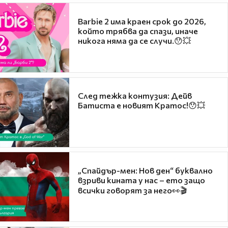
Barbie 2 има краен срок до 2026,
който трябва да спази, иначе
никога няма да се случи.😯💥
След тежка контузия: Дейв
Батиста е новият Кратос!😯💥
„Спайдър-мен: Нов ден“ буквално
взриви кината у нас – ето защо
всички говорят за него👀🎬