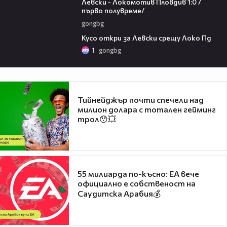
Левски - Локомотив Пловдив 1:0 /
първо полувреме/
gongbg
01:07
Кусо откри за Левски срещу Локо Пд
1
gongbg
Тийнейджър почти спечели над
милион долара с тотален гейминг
трол😯💥
55 милиарда по-късно: EA вече
официално е собственост на
Саудитска Арабия💰