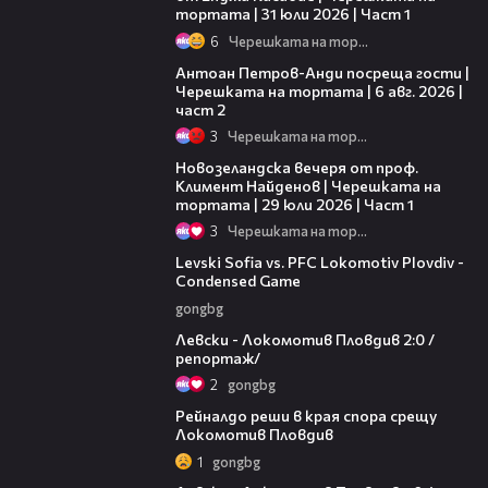
тортата | 31 юли 2026 | Част 1
6
Черешката на тортата
11:00
Антоан Петров-Анди посреща гости |
Черешката на тортата | 6 авг. 2026 |
част 2
3
Черешката на тортата
16:22
Новозеландска вечеря от проф.
Климент Найденов | Черешката на
тортата | 29 юли 2026 | Част 1
3
Черешката на тортата
20:09
Levski Sofia vs. PFC Lokomotiv Plovdiv -
Condensed Game
gongbg
06:10
Левски - Локомотив Пловдив 2:0 /
репортаж/
2
gongbg
01:14
Рейналдо реши в края спора срещу
Локомотив Пловдив
1
gongbg
02:57