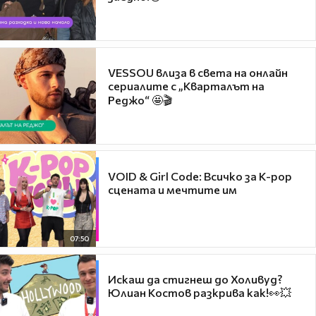
VESSOU влиза в света на онлайн
сериалите с „Кварталът на
Реджо“ 🤩🎬
VOID & Girl Code: Всичко за K-pop
сцената и мечтите им
07:50
Искаш да стигнеш до Холивуд?
Юлиан Костов разкрива как!👀💥