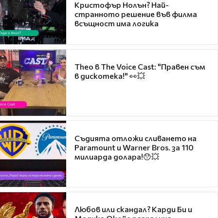
Кристофър Нолън? Най-
странното решение във филма
всъщност има логика
Theo в The Voice Cast: "Правен съм
в дискотека!" 👀💥
Съдията отложи сливането на
Paramount и Warner Bros. за 110
милиарда долара!😯💥
Любов или скандал? Карди Би и