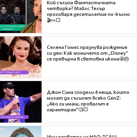
Кой съсипа Фантастичната
четворка? Майлс Телър
проговаря десетилетие по-късно
🎬👀💥
Селена Гомес празнува рождения
си ден: Как момичето от „Disney“
се превърна в световна икона🤩🎂
Джон Сина сподели 4 неща, които
могат да съсипят всяко GenZ:
„Ако ги имаш, провалът е
гарантиран“🧐💥
Изследовател на НЛО: "САЩ