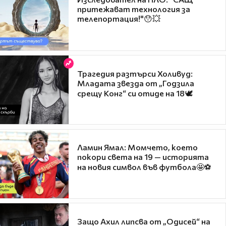
притежават технология за
телепортация!"😯💥
Трагедия разтърси Холивуд:
Младата звезда от „Годзила
срещу Конг“ си отиде на 18🕊️
Ламин Ямал: Момчето, което
покори света на 19 — историята
на новия символ във футбола🤩⚽
Защо Ахил липсва от „Одисей“ на