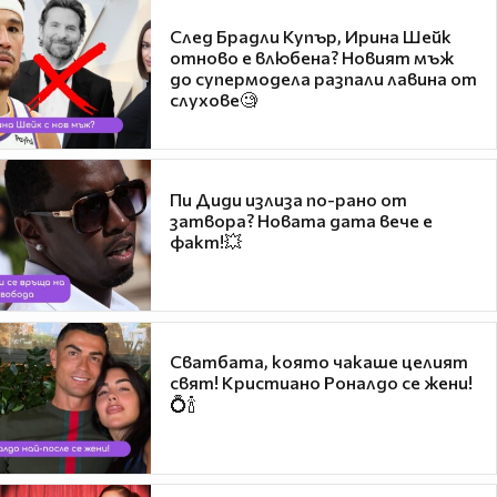
След Брадли Купър, Ирина Шейк
отново е влюбена? Новият мъж
до супермодела разпали лавина от
слухове🧐
Пи Диди излиза по-рано от
затвора? Новата дата вече е
факт!💥
Сватбата, която чакаше целият
свят! Кристиано Роналдо се жени!
💍🍾