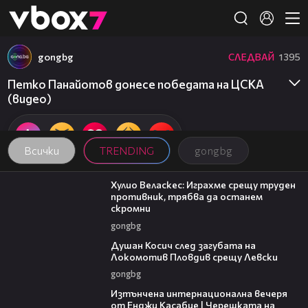
Member of
👾
gongbg
СЛЕДВАЙ
1395
Петко Панайотов донесе победата на ЦСКА
(видео)
Всички
TRENDING
gongbg
07:38
Хулио Веласкес: Играхме срещу труден
противник, трябва да останем
скромни
gongbg
03:47
Душан Косич след загубата на
Локомотив Пловдив срещу Левски
gongbg
18:07
Изтънчена интернационална вечеря
от Енджи Касабие | Черешката на