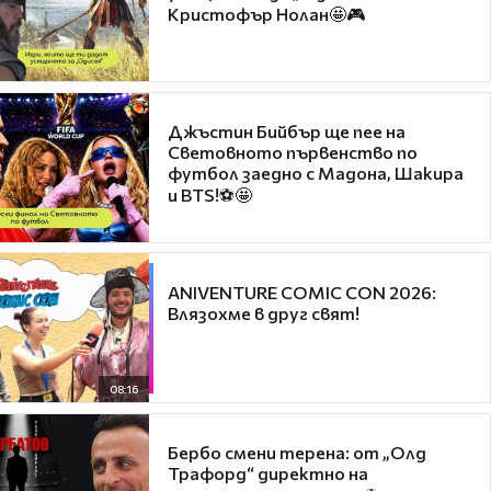
Кристофър Нолан🤩🎮
Джъстин Бийбър ще пее на
Световното първенство по
футбол заедно с Мадона, Шакира
и BTS!⚽🤩
ANIVENTURE COMIC CON 2026:
Влязохме в друг свят!
08:16
Бербо смени терена: от „Олд
Трафорд“ директно на