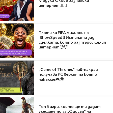
Мадука Окойе разпалиха
интернет❤️‍🔥🔥
Плати ли FIFA милиони на
IShowSpeed?! Истината зад
сделката, която разтърси целия
интернет🤑💥
„Game of Thrones“ най-накрая
получава PC версията която
чакахме🎮🤩
Топ 5 игри, които ще ти дадат
усещането за „Одисея“ на