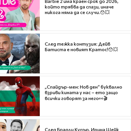
Barbie 2 има краен срок до 2026,
който трябва да спази, иначе
никога няма да се случи.😯💥
След тежка контузия: Дейв
Батиста е новият Кратос!😯💥
„Спайдър-мен: Нов ден“ буквално
взриви кината у нас – ето защо
всички говорят за него👀🎬
След Брадли Купър, Ирина Шейк