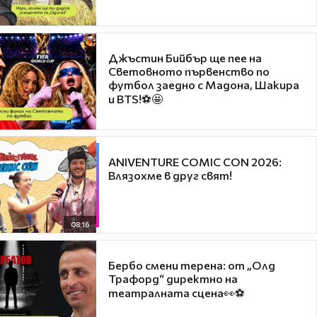
Джъстин Бийбър ще пее на
Световното първенство по
футбол заедно с Мадона, Шакира
и BTS!⚽🤩
ANIVENTURE COMIC CON 2026:
Влязохме в друг свят!
08:16
Бербо смени терена: от „Олд
Трафорд“ директно на
театралната сцена👀⚽