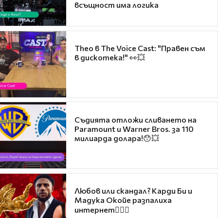
всъщност има логика
Theo в The Voice Cast: "Правен съм
в дискотека!" 👀💥
Съдията отложи сливането на
Paramount и Warner Bros. за 110
милиарда долара!😯💥
Любов или скандал? Карди Би и
Мадука Окойе разпалиха
интернет❤️‍🔥🔥