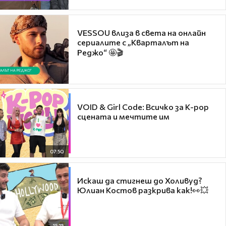
VESSOU влиза в света на онлайн
сериалите с „Кварталът на
Реджо“ 🤩🎬
VOID & Girl Code: Всичко за K-pop
сцената и мечтите им
07:50
Искаш да стигнеш до Холивуд?
Юлиан Костов разкрива как!👀💥
15:15