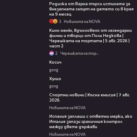
Родилка от Варна търси истината за
внезапната смърт на детето си в края
на 9 месец
3
Новините на NOVA
15:31
Кино меню, вдъхновено от легендарни
филми и творци от Поли Недкова |
Черешката на тортата | 5 авг. 2026 |
част 2
2
Черешката на тортата
10:17
Косич
gong
09:40
Хулио
gong
03:46
Спортни новини | Късна емисия | 7 авг.
2026
Новините на NOVA
00:51
Испания заплаши с ответни мерки, ако
Италия запази граничния контрол
между двете държави
Новините на NOVA
21:18