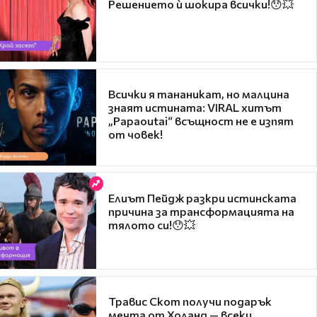
Решението ѝ шокира всички!😯💥
Всички я тананикат, но малцина
знаят истината: VIRAL хитът
„Papaoutai“ всъщност не е изпят
от човек!
Елиът Пейдж разкри истинската
причина за трансформацията на
тялото си!😯💥
Травис Скот получи подарък
мечта от Холанд — всеки