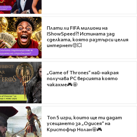
Плати ли FIFA милиони на
IShowSpeed?! Истината зад
сделката, която разтърси целия
интернет🤑💥
„Game of Thrones“ най-накрая
получава PC версията която
чакахме🎮🤩
Топ 5 игри, които ще ти дадат
усещането за „Одисея“ на
Кристофър Нолан🤩🎮