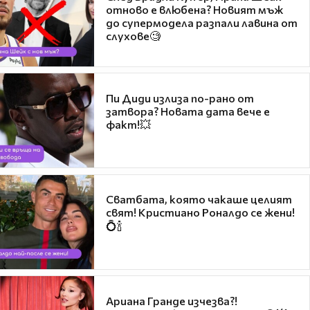
отново е влюбена? Новият мъж
до супермодела разпали лавина от
слухове🧐
Пи Диди излиза по-рано от
затвора? Новата дата вече е
факт!💥
Сватбата, която чакаше целият
свят! Кристиано Роналдо се жени!
💍🍾
Ариана Гранде изчезва?!