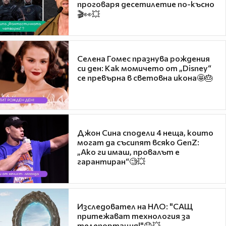
проговаря десетилетие по-късно
🎬👀💥
Селена Гомес празнува рождения
си ден: Как момичето от „Disney“
се превърна в световна икона🤩🎂
Джон Сина сподели 4 неща, които
могат да съсипят всяко GenZ:
„Ако ги имаш, провалът е
гарантиран“🧐💥
Изследовател на НЛО: "САЩ
притежават технология за
телепортация!"😯💥