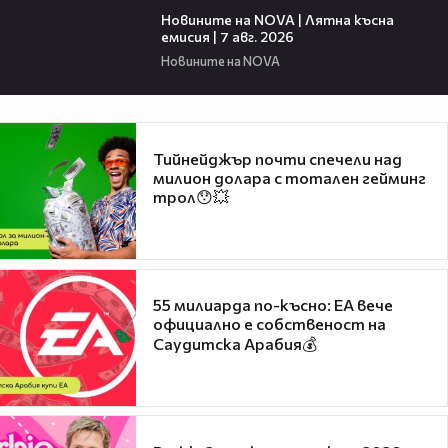
Новините на NOVA | Лятна късна
емисия | 7 авг. 2026
Новините на NOVA
Тийнейджър почти спечели над
милион долара с тотален гейминг
трол😯💥
55 милиарда по-късно: EA вече
официално е собственост на
Саудитска Арабия💰