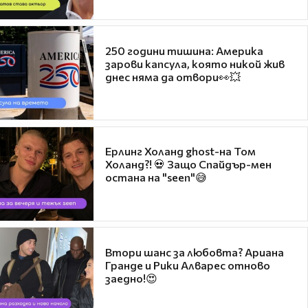
250 години тишина: Америка
зарови капсула, която никой жив
днес няма да отвори👀💥
Ерлинг Холанд ghost-на Том
Холанд?! 💀 Защо Спайдър-мен
остана на "seen"😅
Втори шанс за любовта? Ариана
Гранде и Рики Алварес отново
заедно!😍