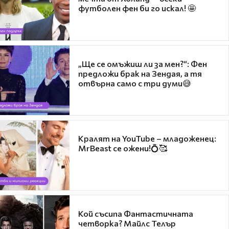
футболен фен би го искал! 🤩
„Ще се омъжиш ли за мен?“: Фен
предложи брак на Зендая, а тя
отвърна само с три думи😅
Кралят на YouTube – младоженец:
MrBeast се ожени!💍🥰
Кой съсипа Фантастичната
четворка? Майлс Телър