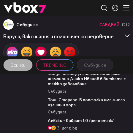
Member of
👾
Събуди се
СЛЕДВАЙ
1212
Вируси, ваксинация и политическо недоверие
Всички
TRENDING
Събуди се
03:29
Зов за помощ: Да помогнем на рали
шампиона Динко Иванов в битката с
тежко заболяване
Събуди се
27:22
Тони Стораро: В попфолка има много
излишни хора
Събуди се
05:57
Левски - Кайрат 1:0 /репортаж/
3
gong_bg
03:09