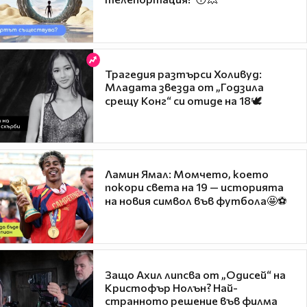
Трагедия разтърси Холивуд:
Младата звезда от „Годзила
срещу Конг“ си отиде на 18🕊️
Ламин Ямал: Момчето, което
покори света на 19 — историята
на новия символ във футбола🤩⚽
Защо Ахил липсва от „Одисей“ на
Кристофър Нолън? Най-
странното решение във филма