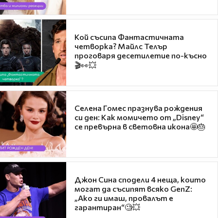
Кой съсипа Фантастичната
четворка? Майлс Телър
проговаря десетилетие по-късно
🎬👀💥
Селена Гомес празнува рождения
си ден: Как момичето от „Disney“
се превърна в световна икона🤩🎂
Джон Сина сподели 4 неща, които
могат да съсипят всяко GenZ:
„Ако ги имаш, провалът е
гарантиран“🧐💥