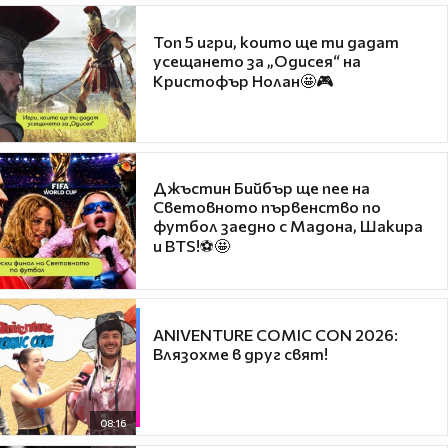
Топ 5 игри, които ще ти дадат
усещането за „Одисея“ на
Кристофър Нолан🤩🎮
Джъстин Бийбър ще пее на
Световното първенство по
футбол заедно с Мадона, Шакира
и BTS!⚽🤩
ANIVENTURE COMIC CON 2026:
Влязохме в друг свят!
08:16