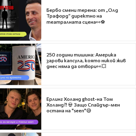
Бербо смени терена: от „Олд
Трафорд“ директно на
театралната сцена👀⚽
250 години тишина: Америка
зарови капсула, която никой жив
днес няма да отвори👀💥
Ерлинг Холанд ghost-на Том
Холанд?! 💀 Защо Спайдър-мен
остана на "seen"😅