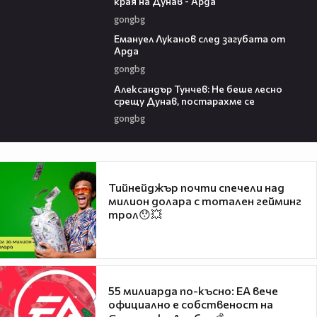
края на Дунав - Арда
gongbg
03:53
Емануел Луканов след загубата от
Арда
gongbg
02:50
Александър Тунчев: Не беше лесно
срещу Дунав, постарахме се
gongbg
Тийнейджър почти спечели над
милион долара с тотален гейминг
трол😯💥
55 милиарда по-късно: EA вече
официално е собственост на