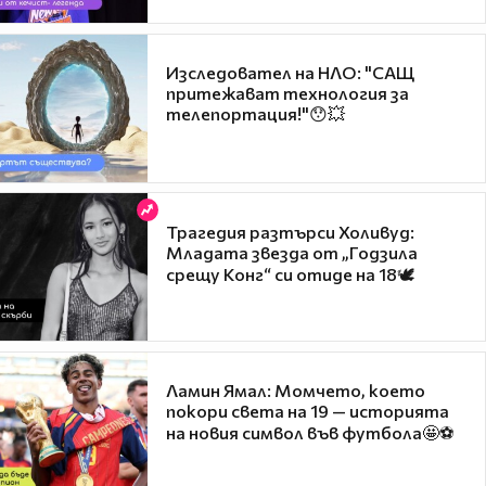
Изследовател на НЛО: "САЩ
притежават технология за
телепортация!"😯💥
Трагедия разтърси Холивуд:
Младата звезда от „Годзила
срещу Конг“ си отиде на 18🕊️
Ламин Ямал: Момчето, което
покори света на 19 — историята
на новия символ във футбола🤩⚽