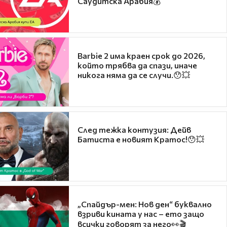
Саудитска Арабия💰
Barbie 2 има краен срок до 2026,
който трябва да спази, иначе
никога няма да се случи.😯💥
След тежка контузия: Дейв
Батиста е новият Кратос!😯💥
„Спайдър-мен: Нов ден“ буквално
взриви кината у нас – ето защо
всички говорят за него👀🎬