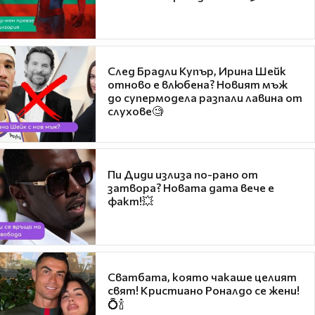
След Брадли Купър, Ирина Шейк
отново е влюбена? Новият мъж
до супермодела разпали лавина от
слухове🧐
Пи Диди излиза по-рано от
затвора? Новата дата вече е
факт!💥
Сватбата, която чакаше целият
свят! Кристиано Роналдо се жени!
💍🍾