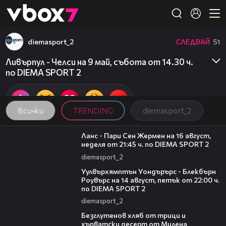
Member of
👾
diemasport_2
СЛЕДВАЙ
51
Ливърпул - Челси на 9 май, събота от 14.30 ч.
по DIEMA SPORT 2
Всички
TRENDING
diemasport_2
00:45
Ланс - Пари Сен Жермен на 16 август,
неделя от 21:45 ч. по DIEMA SPORT 2
diemasport_2
00:37
Уулвърхямптън Уондърърс - Блекбърн
Роувърс на 14 август, петък от 22:00 ч.
по DIEMA SPORT 2
diemasport_2
16:02
Безглутенов хляб от трици и
хърватски десерт от Милена