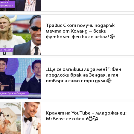
Травис Скот получи подарък
мечта от Холанд — всеки
футболен фен би го искал! 🤩
„Ще се омъжиш ли за мен?“: Фен
предложи брак на Зендая, а тя
отвърна само с три думи😅
Кралят на YouTube – младоженец:
MrBeast се ожени!💍🥰