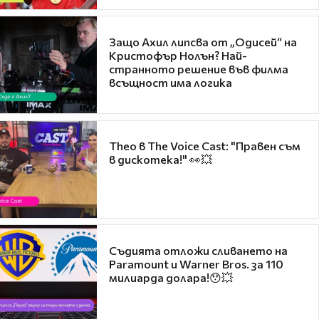
Защо Ахил липсва от „Одисей“ на
Кристофър Нолън? Най-
странното решение във филма
всъщност има логика
Theo в The Voice Cast: "Правен съм
в дискотека!" 👀💥
Съдията отложи сливането на
Paramount и Warner Bros. за 110
милиарда долара!😯💥