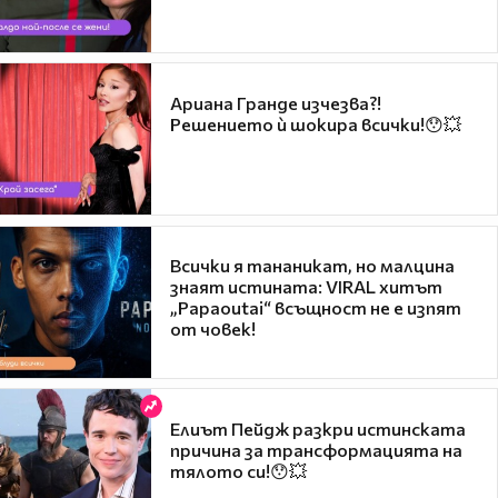
Ариана Гранде изчезва?!
Решението ѝ шокира всички!😯💥
Всички я тананикат, но малцина
знаят истината: VIRAL хитът
„Papaoutai“ всъщност не е изпят
от човек!
Елиът Пейдж разкри истинската
причина за трансформацията на
тялото си!😯💥