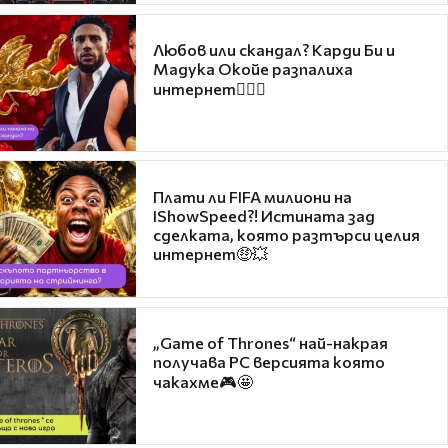
Любов или скандал? Карди Би и
Мадука Окойе разпалиха
интернет❤️‍🔥🔥
Плати ли FIFA милиони на
IShowSpeed?! Истината зад
сделката, която разтърси целия
интернет🤑💥
„Game of Thrones“ най-накрая
получава PC версията която
чакахме🎮🤩