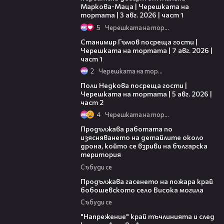
Маркова-Маца | Черешката на
тортата | 3 авг. 2026 | част 1
5
Черешката на тортата
16:22
Станимир Гъмов посреща гости |
Черешката на тортата | 7 авг. 2026 |
част 1
2
Черешката на тортата
13:03
Поли Недкова посреща гости |
Черешката на тортата | 5 авг. 2026 |
част 2
4
Черешката на тортата
03:59
Продължава работата по
изясняването на детайлите около
дрона, който се взриви на българска
територия
Събуди се
03:41
Продължава гасенето на пожара край
бобошевското село Висока могила
Събуди се
00:37
"Напрежение" край тъчлинията и след