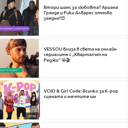
Втори шанс за любовта? Ариана
Гранде и Рики Алварес отново
заедно!😍
VESSOU влиза в света на онлайн
сериалите с „Кварталът на
Реджо“ 🤩🎬
VOID & Girl Code: Всичко за K-pop
сцената и мечтите им
07:50