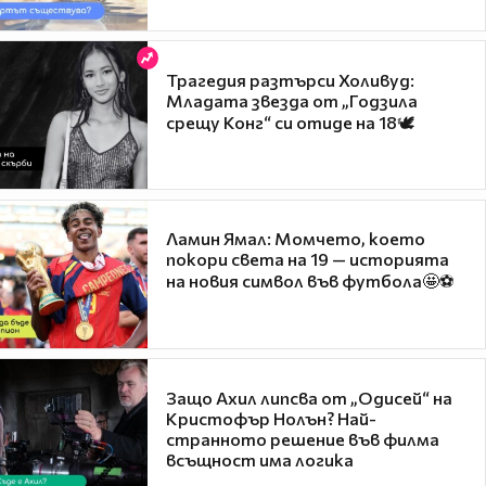
Трагедия разтърси Холивуд:
Младата звезда от „Годзила
срещу Конг“ си отиде на 18🕊️
Ламин Ямал: Момчето, което
покори света на 19 — историята
на новия символ във футбола🤩⚽
Защо Ахил липсва от „Одисей“ на
Кристофър Нолън? Най-
странното решение във филма
всъщност има логика