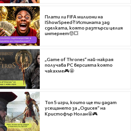
Плати ли FIFA милиони на
IShowSpeed?! Истината зад
сделката, която разтърси целия
интернет🤑💥
„Game of Thrones“ най-накрая
получава PC версията която
чакахме🎮🤩
Топ 5 игри, които ще ти дадат
усещането за „Одисея“ на
Кристофър Нолан🤩🎮