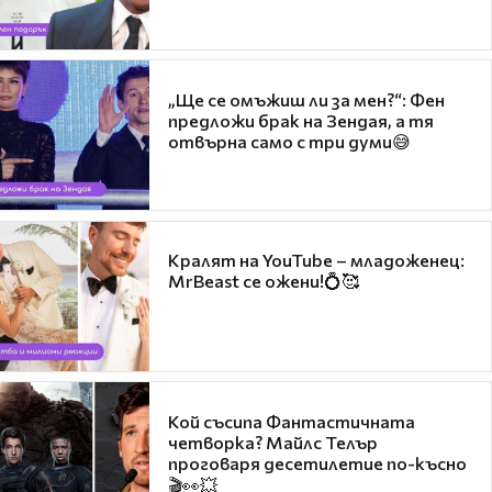
„Ще се омъжиш ли за мен?“: Фен
предложи брак на Зендая, а тя
отвърна само с три думи😅
Кралят на YouTube – младоженец:
MrBeast се ожени!💍🥰
Кой съсипа Фантастичната
четворка? Майлс Телър
проговаря десетилетие по-късно
🎬👀💥