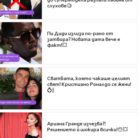
слухове🧐
Пи Диди излиза по-рано от
затвора? Новата дата вече е
факт!💥
Сватбата, която чакаше целият
свят! Кристиано Роналдо се жени!
💍🍾
Ариана Гранде изчезва?!
Решението ѝ шокира всички!😯💥