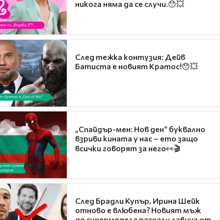
никога няма да се случи.😯💥
След тежка контузия: Дейв
Батиста е новият Кратос!😯💥
„Спайдър-мен: Нов ден“ буквално
взриви кината у нас – ето защо
всички говорят за него👀🎬
След Брадли Купър, Ирина Шейк
отново е влюбена? Новият мъж
до супермодела разпали лавина от