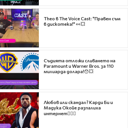
Theo в The Voice Cast: "Правен съм
в дискотека!" 👀💥
Съдията отложи сливането на
Paramount и Warner Bros. за 110
милиарда долара!😯💥
Любов или скандал? Карди Би и
Мадука Окойе разпалиха
интернет❤️‍🔥🔥