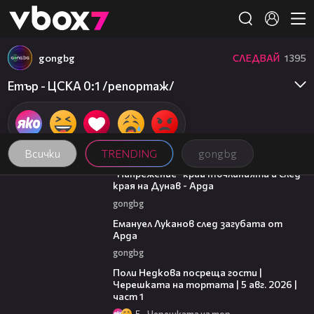
Member of
👾
gongbg
СЛЕДВАЙ
1395
Етър - ЦСКА 0:1 /репортаж/
Всички
TRENDING
gongbg
00:37
"Напрежение" край тъчлинията и след
края на Дунав - Арда
gongbg
03:53
Емануел Луканов след загубата от
Арда
gongbg
19:25
Поли Недкова посреща гости |
Черешката на тортата | 5 авг. 2026 |
част 1
5
Черешката на тортата