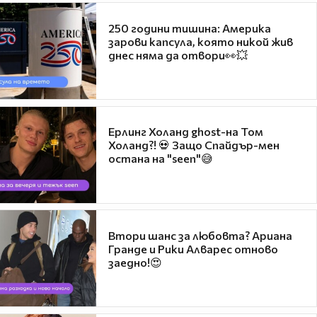
250 години тишина: Америка
зарови капсула, която никой жив
днес няма да отвори👀💥
Ерлинг Холанд ghost-на Том
Холанд?! 💀 Защо Спайдър-мен
остана на "seen"😅
Втори шанс за любовта? Ариана
Гранде и Рики Алварес отново
заедно!😍