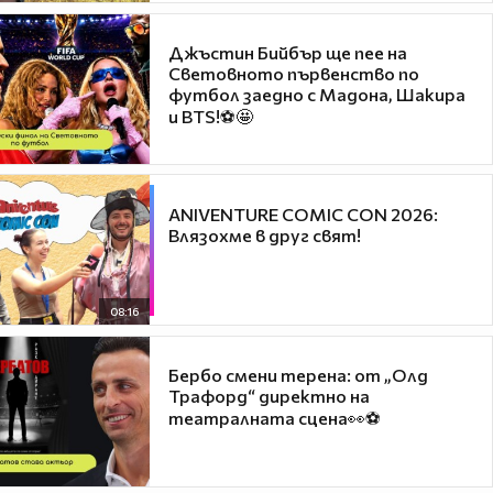
Джъстин Бийбър ще пее на
Световното първенство по
футбол заедно с Мадона, Шакира
и BTS!⚽🤩
ANIVENTURE COMIC CON 2026:
Влязохме в друг свят!
08:16
Бербо смени терена: от „Олд
Трафорд“ директно на
театралната сцена👀⚽