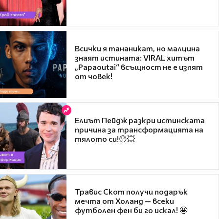
Всички я тананикат, но малцина
знаят истината: VIRAL хитът
„Papaoutai“ всъщност не е изпят
от човек!
Елиът Пейдж разкри истинската
причина за трансформацията на
тялото си!😯💥
Травис Скот получи подарък
мечта от Холанд — всеки
футболен фен би го искал! 🤩