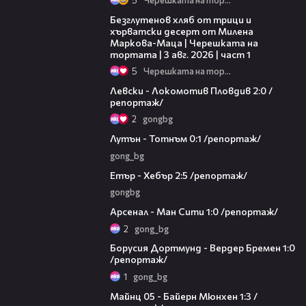
16:02
Безглутенов хляб от трици и
хърватски десерт от Милена
Маркова-Маца | Черешката на
тортата | 3 авг. 2026 | част 1
5
Черешката на тортата
06:10
Левски - Локомотив Пловдив 2:0 /
репортаж/
2
gongbg
04:22
Лутън - Тотнъм 0:1 /репортаж/
gong_bg
05:59
Етър - Хебър 2:5 /репортаж/
gongbg
04:39
Арсенал - Ман Сити 1:0 /репортаж/
2
gong_bg
03:44
Борусия Дортмунд - Вердер Бремен 1:0
/репортаж/
1
gong_bg
05:11
Майнц 05 - Байерн Мюнхен 1:3 /