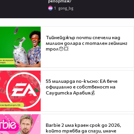
репортаж/
1
gong_bg
Тийнейджър почти спечели над
милион долара с тотален гейминг
трол😯💥
55 милиарда по-късно: EA вече
официално е собственост на
Саудитска Арабия💰
Barbie 2 има краен срок до 2026,
който трябва да спази, иначе