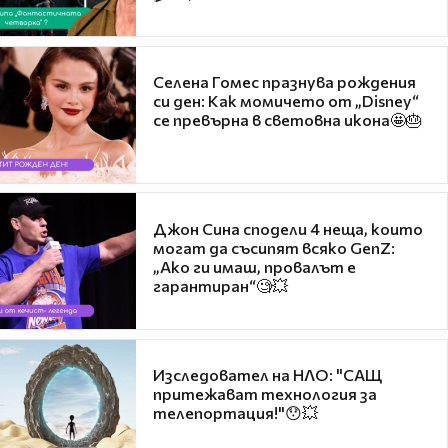
Селена Гомес празнува рождения
си ден: Как момичето от „Disney“
се превърна в световна икона🤩🎂
Джон Сина сподели 4 неща, които
могат да съсипят всяко GenZ:
„Ако ги имаш, провалът е
гарантиран“🧐💥
Изследовател на НЛО: "САЩ
притежават технология за
телепортация!"😯💥