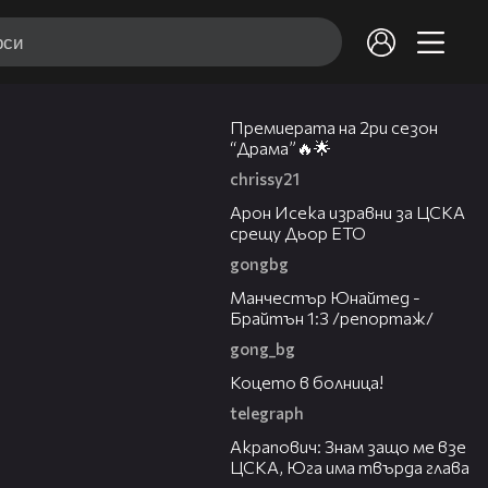
Премиерата на 2ри сезон
“Драма”🔥🌟
chrissy21
01:05
Арон Исека изравни за ЦСКА
срещу Дьор ЕТО
gongbg
04:40
Манчестър Юнайтед -
Брайтън 1:3 /репортаж/
gong_bg
01:12
Коцето в болница!
telegraph
16:10
Акрапович: Знам защо ме взе
ЦСКА, Юга има твърда глава