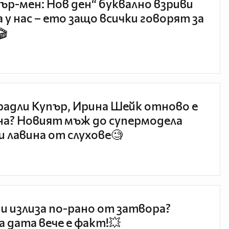
ър-мен: Нов ден“ буквално взриви
 у нас – ето защо всички говорят за
🎬
радли Купър, Ирина Шейк отново е
а? Новият мъж до супермодела
и лавина от слухове🧐
и излиза по-рано от затвора?
 дата вече е факт!💥