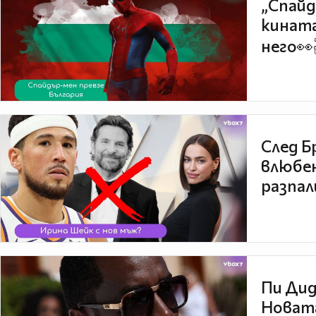
„Спайд
кината
него👀
След Б
влюбен
разпал
Пи Дид
Новата