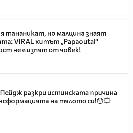
 я тананикат, но малцина знаят
та: VIRAL хитът „Papaoutai“
ст не е изпят от човек!
Пейдж разкри истинската причина
нсформацията на тялото си!😯💥