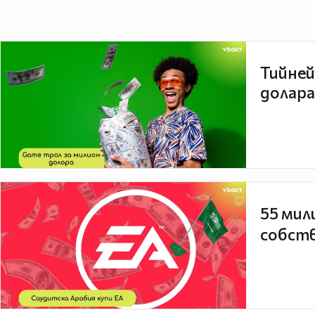
Тийней
долара
55 мил
собств