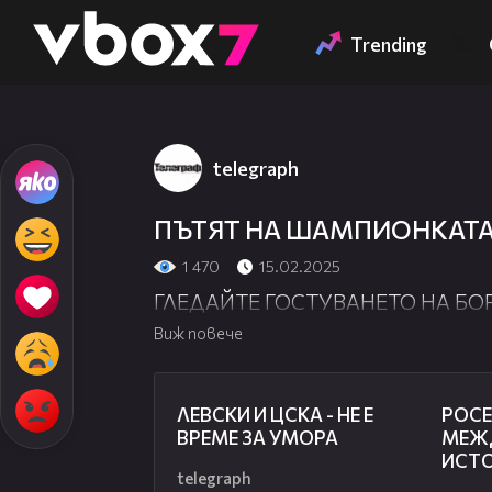
Member of
👾
Trending
telegraph
ПЪТЯТ НА ШАМПИОНКАТА
1 470
15.02.2025
ГЛЕДАЙТЕ ГОСТУВАНЕТО НА БО
Виж повече
31:36
ЛЕВСКИ И ЦСКА - НЕ Е
РОСЕ
ВРЕМЕ ЗА УМОРА
МЕЖ
ИСТ
telegraph