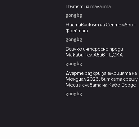
Пътят на таланта
gongbg
08:59
Наставникът на Септември -
Фрейташ
gongbg
09:39
Всичко интересно преди
Макаби Тел Авив - ЦСКА
gongbg
09:11
Дуарте разкри за емоцията на
Мондиал 2026, битката срещу
Меси и славата на Кабо Верде
gongbg