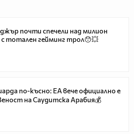
джър почти спечели над милион
 с тотален гейминг трол😯💥
иарда по-късно: EA вече официално е
еност на Саудитска Арабия💰