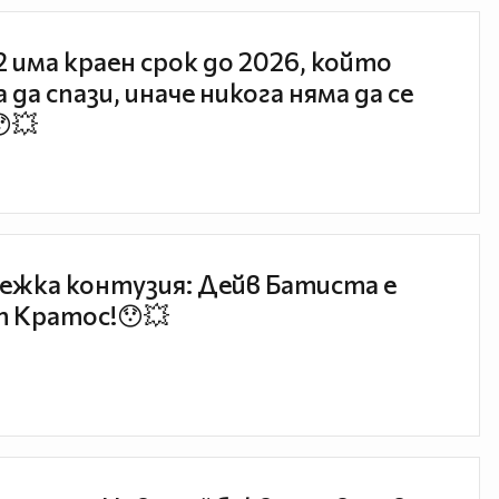
 2 има краен срок до 2026, който
 да спази, иначе никога няма да се
😯💥
ежка контузия: Дейв Батиста е
 Кратос!😯💥