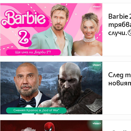
Barbie
трябва
случи.
След т
новият