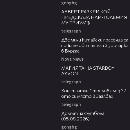
gongbg
10:19
АЛБЕРТ РАЗКРИ КОЙ
ПРЕДСКАЗА НАЙ-ГОЛЕМИЯ
МУ ТРИУМФ
telegraph
00:59
Две мини китайски прасенца са
новите обитатели в зоопарка
в Бургас
Nova News
42:23
МАГИЯТА НА STARBOY
AYVON
telegraph
00:52
Константин Стоилов след 37-
ото си място в Заалбах
telegraph
57:58
Домът на футбола
(05.08.2026)
gongbg
18:59