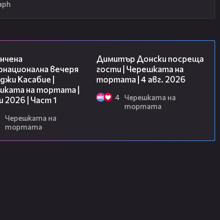
aph
18:07
17:43
нчена
Димитър Донски посреща
рнационална вечеря
гости | Черешката на
джи Касабие |
тортата | 4 авг. 2026
шката на тортата |
4
Черешката на
и 2026 | Част 1
тортата
Черешката на
тортата