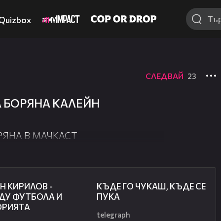
Quizbox
СЛЕДВАЙ
23
 БОРЯНА КАЛЕЙН
РЯНА В МАЧКАСТ
50:51
49:33
Н КИРИЛОВ -
КЪДЕ ГО ЧУКАШ, КЪДЕ СЕ
ДУ ФУТБОЛА И
ПУКА
ОРИЯТА
telegraph