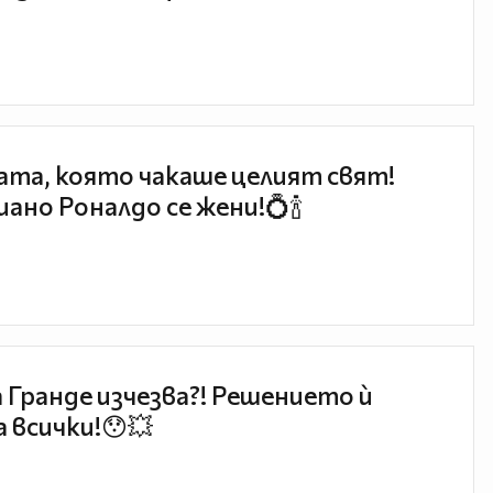
та, която чакаше целият свят!
ано Роналдо се жени!💍🍾
 Гранде изчезва?! Решението ѝ
 всички!😯💥