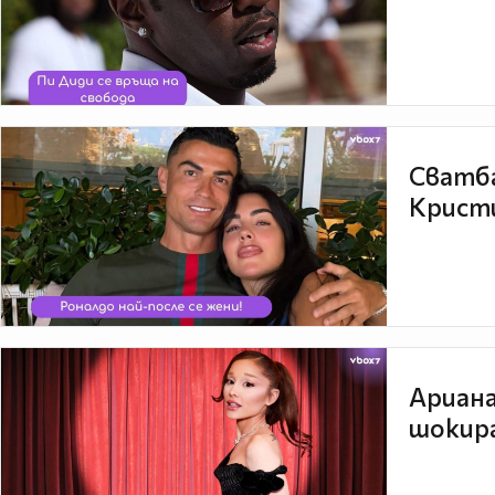
Сватба
Кристи
Ариана
шокира