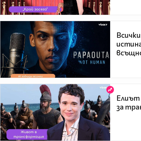
Всички
истина
всъщно
Елиът 
за тра