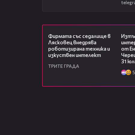
telegr
00:06
Фирмата със седалище в
Изтъ
Лясковец внедрява
инте
роботизирана техника и
от Ен
изкуствен интелект
Чере
31 юл
ТРИТЕ ГРАДА
5