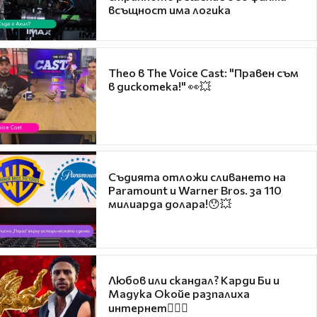
всъщност има логика
Theo в The Voice Cast: "Правен съм
в дискотека!" 👀💥
Съдията отложи сливането на
Paramount и Warner Bros. за 110
милиарда долара!😯💥
Любов или скандал? Карди Би и
Мадука Окойе разпалиха
интернет❤️‍🔥🔥