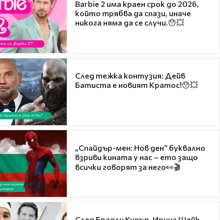
Barbie 2 има краен срок до 2026,
който трябва да спази, иначе
никога няма да се случи.😯💥
След тежка контузия: Дейв
Батиста е новият Кратос!😯💥
„Спайдър-мен: Нов ден“ буквално
взриви кината у нас – ето защо
всички говорят за него👀🎬
След Брадли Купър, Ирина Шейк