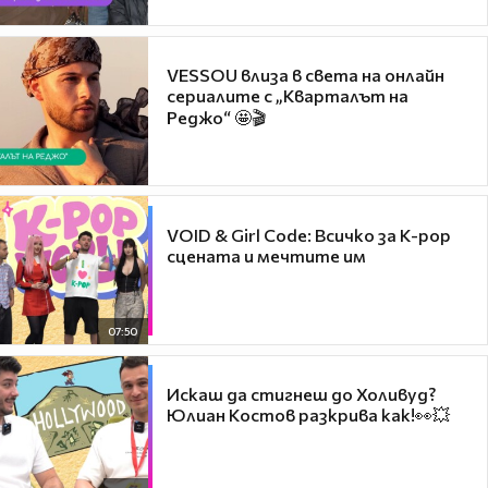
VESSOU влиза в света на онлайн
сериалите с „Кварталът на
Реджо“ 🤩🎬
VOID & Girl Code: Всичко за K-pop
сцената и мечтите им
07:50
Искаш да стигнеш до Холивуд?
Юлиан Костов разкрива как!👀💥