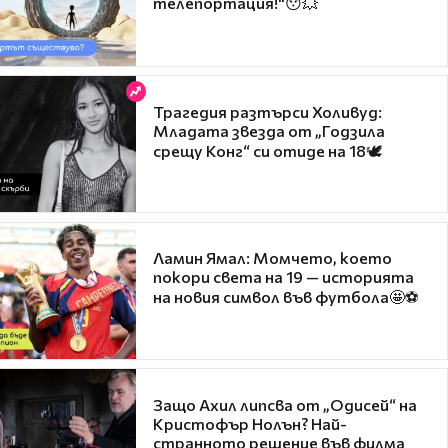
телепортация!"😯💥
Трагедия разтърси Холивуд:
Младата звезда от „Годзила
срещу Конг“ си отиде на 18🕊️
Ламин Ямал: Момчето, което
покори света на 19 — историята
на новия символ във футбола🤩⚽
Защо Ахил липсва от „Одисей“ на
Кристофър Нолън? Най-
странното решение във филма