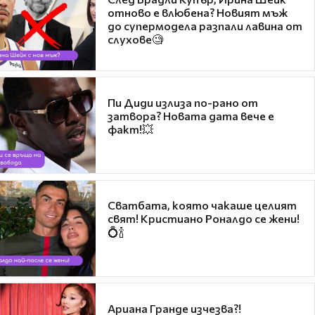
отново е влюбена? Новият мъж
до супермодела разпали лавина от
слухове🧐
Пи Диди излиза по-рано от
затвора? Новата дата вече е
факт!💥
Сватбата, която чакаше целият
свят! Кристиано Роналдо се жени!
💍🍾
Ариана Гранде изчезва?!