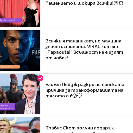
Решението ѝ шокира всички!😯💥
Всички я тананикат, но малцина
знаят истината: VIRAL хитът
„Papaoutai“ всъщност не е изпят
от човек!
Елиът Пейдж разкри истинската
причина за трансформацията на
тялото си!😯💥
Травис Скот получи подарък