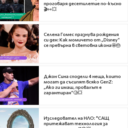
проговаря десетилетие по-късно
🎬👀💥
Селена Гомес празнува рождения
си ден: Как момичето от „Disney“
се превърна в световна икона🤩🎂
Джон Сина сподели 4 неща, които
могат да съсипят всяко GenZ:
„Ако ги имаш, провалът е
гарантиран“🧐💥
Изследовател на НЛО: "САЩ
притежават технология за