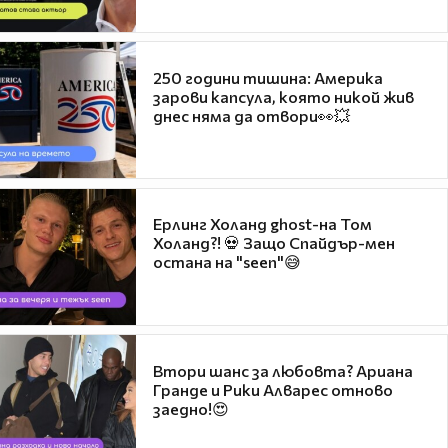
250 години тишина: Америка
зарови капсула, която никой жив
днес няма да отвори👀💥
Ерлинг Холанд ghost-на Том
Холанд?! 💀 Защо Спайдър-мен
остана на "seen"😅
Втори шанс за любовта? Ариана
Гранде и Рики Алварес отново
заедно!😍