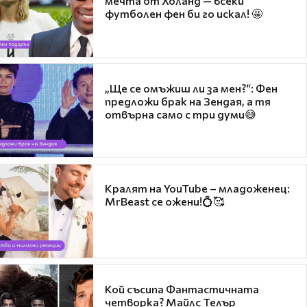
мечта от Холанд — всеки
футболен фен би го искал! 🤩
„Ще се омъжиш ли за мен?“: Фен
предложи брак на Зендая, а тя
отвърна само с три думи😅
Кралят на YouTube – младоженец:
MrBeast се ожени!💍🥰
Кой съсипа Фантастичната
четворка? Майлс Телър