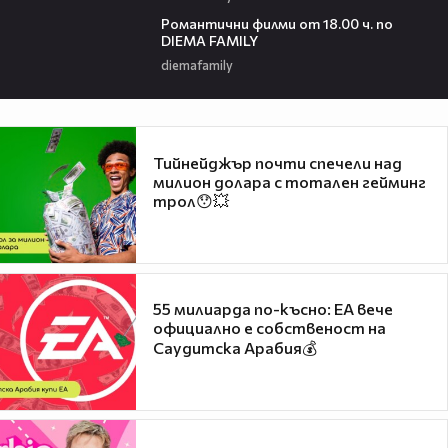
00:36
Романтични филми от 18.00 ч. по
DIEMA FAMILY
diemafamily
Тийнейджър почти спечели над
милион долара с тотален гейминг
трол😯💥
55 милиарда по-късно: EA вече
официално е собственост на
Саудитска Арабия💰