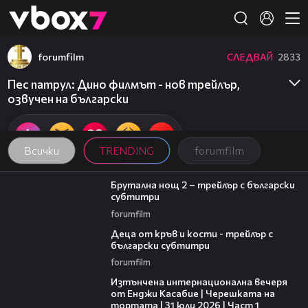
Member of
👾
forumfilm
СЛЕДВАЙ
2833
Пес патрул: Дино филмът - нов трейлър,
озвучен на български
Всички
TRENDING
forumfilm
02:26
Брутална нощ 2 – трейлър с български
субтитри
forumfilm
02:41
Деца от кръв и кости - трейлър с
български субтитри
forumfilm
18:07
Изтънчена интернационална вечеря
от Енджи Касабие | Черешката на
тортата | 31 юли 2026 | Част 1