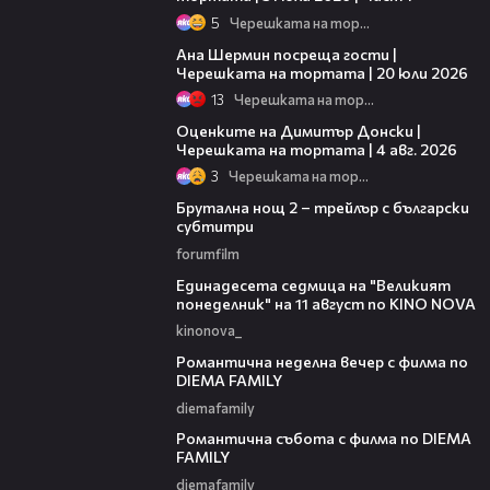
5
Черешката на тортата
19:47
Ана Шермин посреща гости |
Черешката на тортата | 20 юли 2026
13
Черешката на тортата
16:45
Оценките на Димитър Донски |
Черешката на тортата | 4 авг. 2026
3
Черешката на тортата
02:26
Брутална нощ 2 – трейлър с български
субтитри
forumfilm
00:31
Единадесета седмица на "Великият
понеделник" на 11 август по KINO NOVA
kinonova_
00:20
Романтична неделна вечер с филма по
DIEMA FAMILY
diemafamily
00:21
Романтична събота с филма по DIEMA
FAMILY
diemafamily