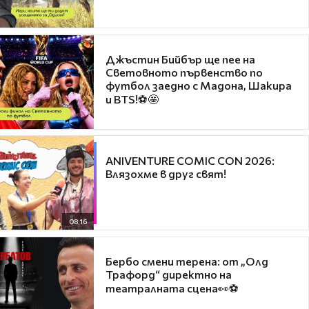
Джъстин Бийбър ще пее на
Световното първенство по
футбол заедно с Мадона, Шакира
и BTS!⚽🤩
ANIVENTURE COMIC CON 2026:
Влязохме в друг свят!
08:16
Бербо смени терена: от „Олд
Трафорд“ директно на
театралната сцена👀⚽