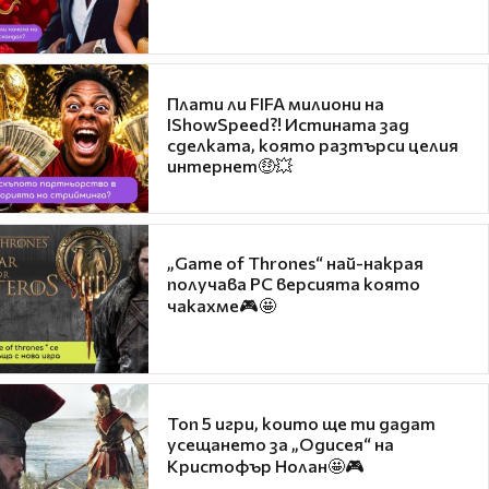
Плати ли FIFA милиони на
IShowSpeed?! Истината зад
сделката, която разтърси целия
интернет🤑💥
„Game of Thrones“ най-накрая
получава PC версията която
чакахме🎮🤩
Топ 5 игри, които ще ти дадат
усещането за „Одисея“ на
Кристофър Нолан🤩🎮