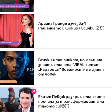
Ариана Гранде изчезва?!
Решението ѝ шокира всички!😯💥
Всички я тананикат, но малцина
знаят истината: VIRAL хитът
„Papaoutai“ всъщност не е изпят
от човек!
Елиът Пейдж разкри истинската
причина за трансформацията на
тялото си!😯💥