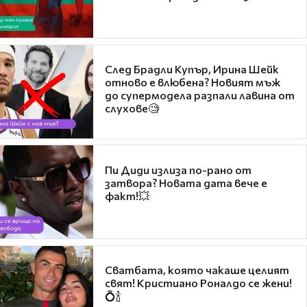
След Брадли Купър, Ирина Шейк
отново е влюбена? Новият мъж
до супермодела разпали лавина от
слухове🧐
Пи Диди излиза по-рано от
затвора? Новата дата вече е
факт!💥
Сватбата, която чакаше целият
свят! Кристиано Роналдо се жени!
💍🍾