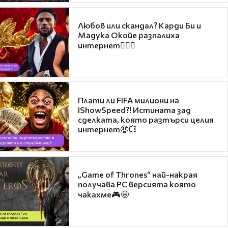
Любов или скандал? Карди Би и
Мадука Окойе разпалиха
интернет❤️‍🔥🔥
Плати ли FIFA милиони на
IShowSpeed?! Истината зад
сделката, която разтърси целия
интернет🤑💥
„Game of Thrones“ най-накрая
получава PC версията която
чакахме🎮🤩