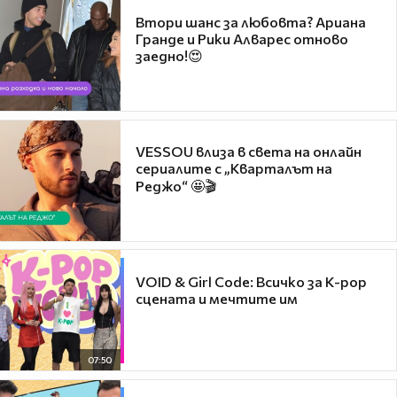
Втори шанс за любовта? Ариана
Гранде и Рики Алварес отново
заедно!😍
VESSOU влиза в света на онлайн
сериалите с „Кварталът на
Реджо“ 🤩🎬
VOID & Girl Code: Всичко за K-pop
сцената и мечтите им
07:50