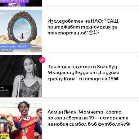
Изследовател на НЛО: "САЩ
притежават технология за
телепортация!"😯💥
Трагедия разтърси Холивуд:
Младата звезда от „Годзила
срещу Конг“ си отиде на 18🕊️
Ламин Ямал: Момчето, което
покори света на 19 — историята
на новия символ във футбола🤩⚽