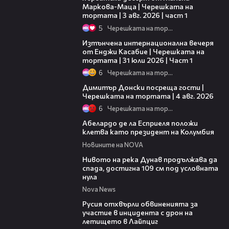
Маркова-Маца | Черешката на
тортата | 3 авг. 2026 | част 1
5
Черешката на тортата
18:07
Изтънчена интернационална вечеря
от Енджи Касабие | Черешката на
тортата | 31 юли 2026 | Част 1
6
Черешката на тортата
17:43
Димитър Донски посреща гости |
Черешката на тортата | 4 авг. 2026
6
Черешката на тортата
03:25
Абелардо де ла Есприеля положи
клетва като президент на Колумбия
Новините на NOVA
00:23
Нивото на река Дунав продължава да
спада, достигна 109 см под условната
нула
Nova News
00:46
Русия отхвърли обвиненията за
участие в инцидента с дрон на
летището в Лайпциг