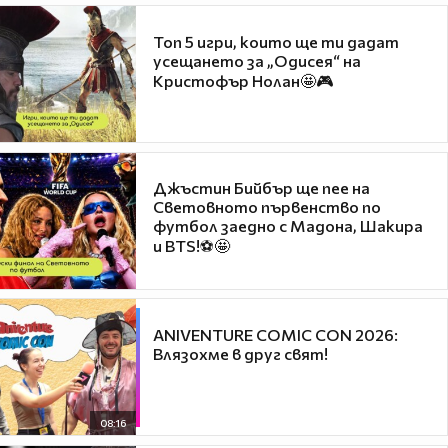
Топ 5 игри, които ще ти дадат
усещането за „Одисея“ на
Кристофър Нолан🤩🎮
Джъстин Бийбър ще пее на
Световното първенство по
футбол заедно с Мадона, Шакира
и BTS!⚽🤩
ANIVENTURE COMIC CON 2026:
Влязохме в друг свят!
08:16