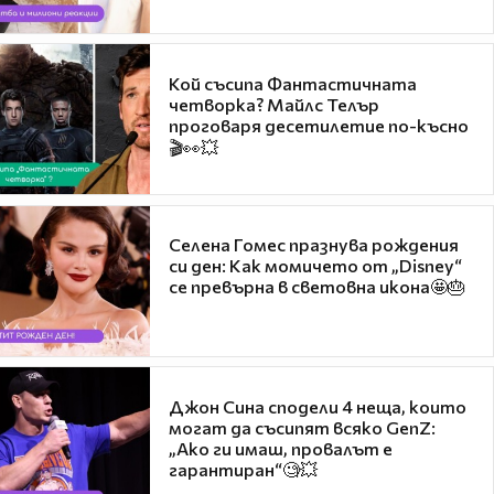
Кой съсипа Фантастичната
четворка? Майлс Телър
проговаря десетилетие по-късно
🎬👀💥
Селена Гомес празнува рождения
си ден: Как момичето от „Disney“
се превърна в световна икона🤩🎂
Джон Сина сподели 4 неща, които
могат да съсипят всяко GenZ:
„Ако ги имаш, провалът е
гарантиран“🧐💥