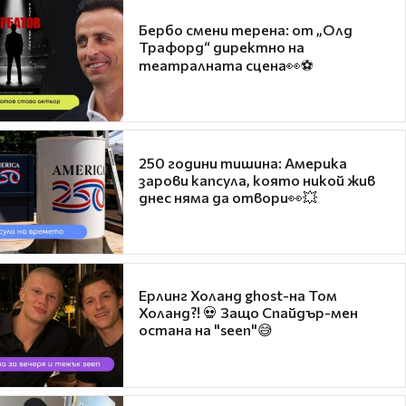
Бербо смени терена: от „Олд
Трафорд“ директно на
театралната сцена👀⚽
250 години тишина: Америка
зарови капсула, която никой жив
днес няма да отвори👀💥
Ерлинг Холанд ghost-на Том
Холанд?! 💀 Защо Спайдър-мен
остана на "seen"😅