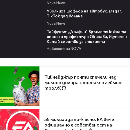
Nova News
00:33
Уволниха шофьор на автобус, гледал
TikTok зад волана
Nova News
02:11
Тайфунът „Долфин” връхлетя южната
японска префектура Окинава, Източен
Китай се готви за стихията
Новините на NOVA
Тийнейджър почти спечели над
милион долара с тотален гейминг
трол😯💥
55 милиарда по-късно: EA вече
официално е собственост на