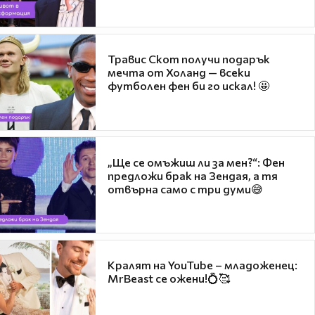
Травис Скот получи подарък
мечта от Холанд — всеки
футболен фен би го искал! 🤩
„Ще се омъжиш ли за мен?“: Фен
предложи брак на Зендая, а тя
отвърна само с три думи😅
Кралят на YouTube – младоженец:
MrBeast се ожени!💍🥰