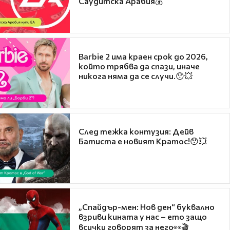
Саудитска Арабия💰
Barbie 2 има краен срок до 2026,
който трябва да спази, иначе
никога няма да се случи.😯💥
След тежка контузия: Дейв
Батиста е новият Кратос!😯💥
„Спайдър-мен: Нов ден“ буквално
взриви кината у нас – ето защо
всички говорят за него👀🎬