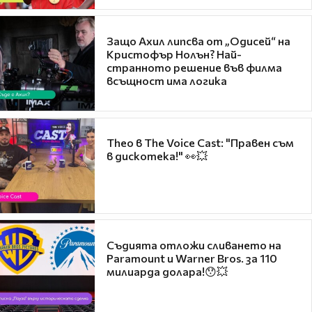
Защо Ахил липсва от „Одисей“ на
Кристофър Нолън? Най-
странното решение във филма
всъщност има логика
Theo в The Voice Cast: "Правен съм
в дискотека!" 👀💥
Съдията отложи сливането на
Paramount и Warner Bros. за 110
милиарда долара!😯💥