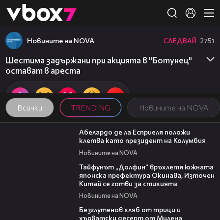
Member of
👾
Новините на NOVA
СЛЕДВАЙ
2751
Шестима задържани при акцията в "Ботунец"
остават в ареста
Всички
TRENDING
Новините на NOVA
03:25
Абелардо де ла Есприеля положи
клетва като президент на Колумбия
Новините на NOVA
02:11
Тайфунът „Долфин” връхлетя южната
японска префектура Окинава, Източен
Китай се готви за стихията
Новините на NOVA
16:02
Безглутенов хляб от трици и
хърватски десерт от Милена