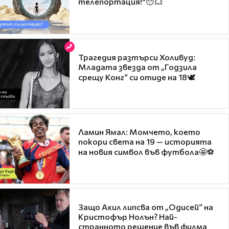
телепортация!"😯💥
Трагедия разтърси Холивуд:
Младата звезда от „Годзила
срещу Конг“ си отиде на 18🕊️
Ламин Ямал: Момчето, което
покори света на 19 — историята
на новия символ във футбола🤩⚽
Защо Ахил липсва от „Одисей“ на
Кристофър Нолън? Най-
странното решение във филма