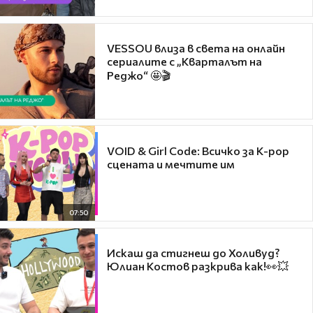
VESSOU влиза в света на онлайн
сериалите с „Кварталът на
Реджо“ 🤩🎬
VOID & Girl Code: Всичко за K-pop
сцената и мечтите им
07:50
Искаш да стигнеш до Холивуд?
Юлиан Костов разкрива как!👀💥