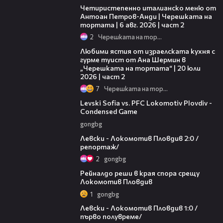
Четиристепенно италианско меню от
Антоан Петров-Анди | Черешката на
тортата | 6 авг. 2026 | част 2
2
Черешката на тортата
23:21
Любими ястия от израелската кухня с
гурме туист от Ана Шермин в
„Черешката на тортата“ | 20 юли
2026 | част 2
7
Черешката на тортата
20:09
Levski Sofia vs. PFC Lokomotiv Plovdiv -
Condensed Game
gongbg
06:10
Левски - Локомотив Пловдив 2:0 /
репортаж/
2
gongbg
01:14
Рейналдо реши в края спора срещу
Локомотив Пловдив
1
gongbg
02:57
Левски - Локомотив Пловдив 1:0 /
първо полувреме/