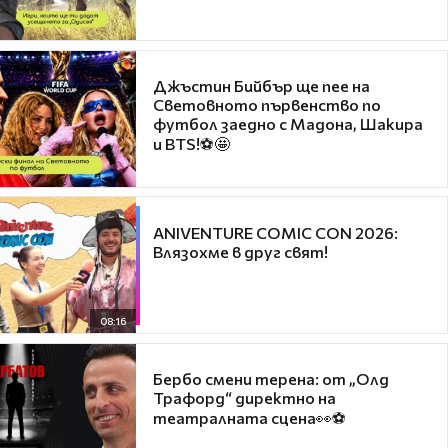
Джъстин Бийбър ще пее на
Световното първенство по
футбол заедно с Мадона, Шакира
и BTS!⚽🤩
ANIVENTURE COMIC CON 2026:
Влязохме в друг свят!
08:16
Бербо смени терена: от „Олд
Трафорд“ директно на
театралната сцена👀⚽