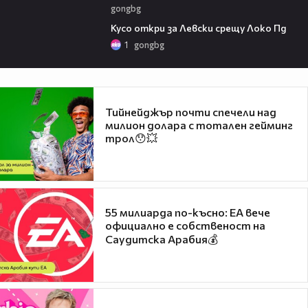
gongbg
01:07
Кусо откри за Левски срещу Локо Пд
1
gongbg
Тийнейджър почти спечели над
милион долара с тотален гейминг
трол😯💥
55 милиарда по-късно: EA вече
официално е собственост на
Саудитска Арабия💰