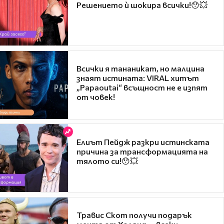
Решението ѝ шокира всички!😯💥
Всички я тананикат, но малцина
знаят истината: VIRAL хитът
„Papaoutai“ всъщност не е изпят
от човек!
Елиът Пейдж разкри истинската
причина за трансформацията на
тялото си!😯💥
Травис Скот получи подарък