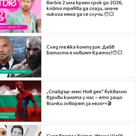
Barbie 2 има краен срок до 2026,
който трябва да спази, иначе
никога няма да се случи.😯💥
След тежка контузия: Дейв
Батиста е новият Кратос!😯💥
„Спайдър-мен: Нов ден“ буквално
взриви кината у нас – ето защо
всички говорят за него👀🎬
След Брадли Купър, Ирина Шейк