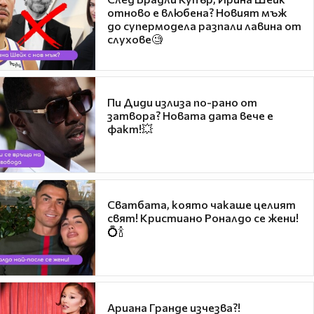
отново е влюбена? Новият мъж
до супермодела разпали лавина от
слухове🧐
Пи Диди излиза по-рано от
затвора? Новата дата вече е
факт!💥
Сватбата, която чакаше целият
свят! Кристиано Роналдо се жени!
💍🍾
Ариана Гранде изчезва?!