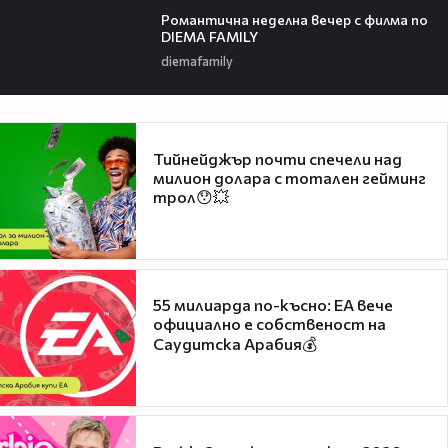
Романтичнa неделна вечер с филма по
DIEMA FAMILY
diemafamily
Тийнейджър почти спечели над
милион долара с тотален гейминг
трол😯💥
55 милиарда по-късно: EA вече
официално е собственост на
Саудитска Арабия💰