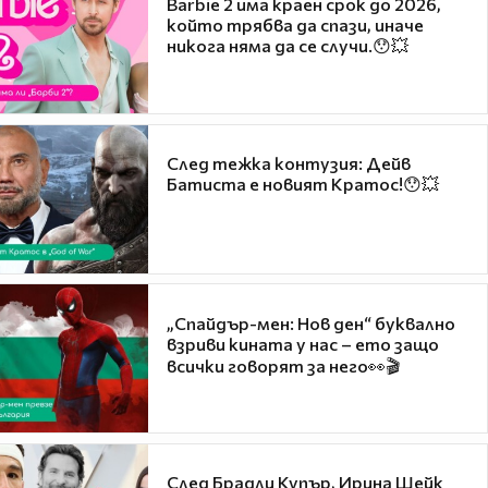
Barbie 2 има краен срок до 2026,
който трябва да спази, иначе
никога няма да се случи.😯💥
След тежка контузия: Дейв
Батиста е новият Кратос!😯💥
„Спайдър-мен: Нов ден“ буквално
взриви кината у нас – ето защо
всички говорят за него👀🎬
След Брадли Купър, Ирина Шейк