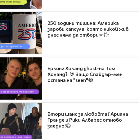
250 години тишина: Америка
зарови капсула, която никой жив
днес няма да отвори👀💥
Ерлинг Холанд ghost-на Том
Холанд?! 💀 Защо Спайдър-мен
остана на "seen"😅
Втори шанс за любовта? Ариана
Гранде и Рики Алварес отново
заедно!😍