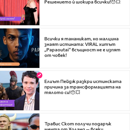
Решението ѝ шокира всички!😯💥
Всички я тананикат, но малцина
знаят истината: VIRAL хитът
„Papaoutai“ всъщност не е изпят
от човек!
Елиът Пейдж разкри истинската
причина за трансформацията на
тялото си!😯💥
Травис Скот получи подарък
мечта от Холанд — всеки