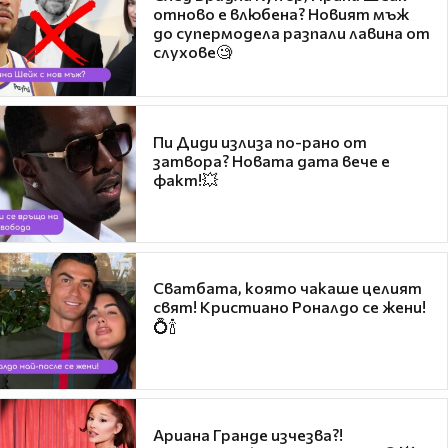
отново е влюбена? Новият мъж
до супермодела разпали лавина от
слухове🧐
Пи Диди излиза по-рано от
затвора? Новата дата вече е
факт!💥
Сватбата, която чакаше целият
свят! Кристиано Роналдо се жени!
💍🍾
Ариана Гранде изчезва?!