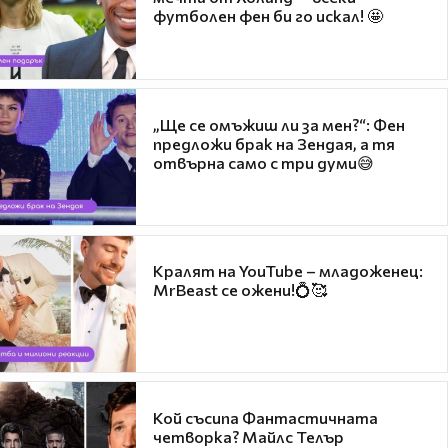
футболен фен би го искал! 🤩
„Ще се омъжиш ли за мен?“: Фен
предложи брак на Зендая, а тя
отвърна само с три думи😅
Кралят на YouTube – младоженец:
MrBeast се ожени!💍🥰
Кой съсипа Фантастичната
четворка? Майлс Телър