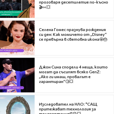
проговаря десетилетие по-късно
🎬👀💥
Селена Гомес празнува рождения
си ден: Как момичето от „Disney“
се превърна в световна икона🤩🎂
Джон Сина сподели 4 неща, които
могат да съсипят всяко GenZ:
„Ако ги имаш, провалът е
гарантиран“🧐💥
Изследовател на НЛО: "САЩ
притежават технология за
телепортация!"😯💥