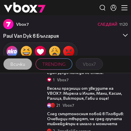
Member of
👾
Vbоx7
СЛЕДВАЙ
1120
Paul Van Dyk в България
Всички
TRENDING
Vbоx7
00:07
Един Дядо Коледа не стига!
1
Vbоx7
03:02
Весели празници от звездите на
VBOX7: Мирела и Илиян, Мани, Касим,
Ралица, Виктория, Габи и още!
21
Vbоx7
09:32
След смъртоносния побой в Пловдив:
Очевидци твърдят, че сред групата
тийнейджъри е имало и момичета
2
Здравей България