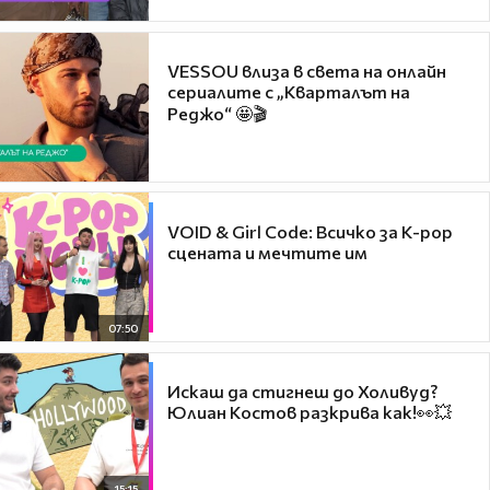
VESSOU влиза в света на онлайн
сериалите с „Кварталът на
Реджо“ 🤩🎬
VOID & Girl Code: Всичко за K-pop
сцената и мечтите им
07:50
Искаш да стигнеш до Холивуд?
Юлиан Костов разкрива как!👀💥
15:15