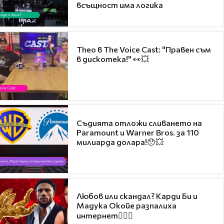
всъщност има логика
Theo в The Voice Cast: "Правен съм
в дискотека!" 👀💥
Съдията отложи сливането на
Paramount и Warner Bros. за 110
милиарда долара!😯💥
Любов или скандал? Карди Би и
Мадука Окойе разпалиха
интернет❤️‍🔥🔥