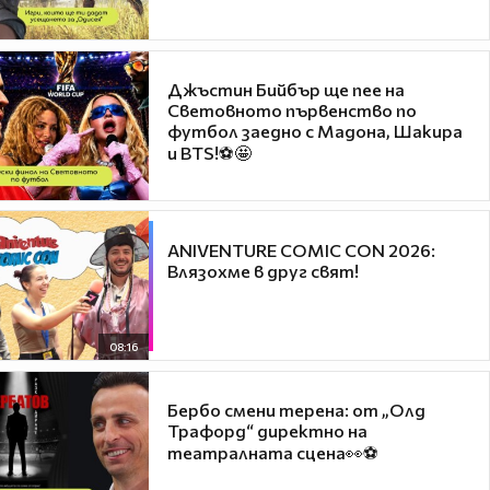
Джъстин Бийбър ще пее на
Световното първенство по
футбол заедно с Мадона, Шакира
и BTS!⚽🤩
ANIVENTURE COMIC CON 2026:
Влязохме в друг свят!
08:16
Бербо смени терена: от „Олд
Трафорд“ директно на
театралната сцена👀⚽