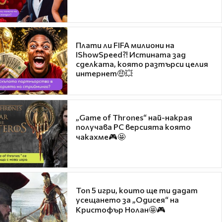
Плати ли FIFA милиони на
IShowSpeed?! Истината зад
сделката, която разтърси целия
интернет🤑💥
„Game of Thrones“ най-накрая
получава PC версията която
чакахме🎮🤩
Топ 5 игри, които ще ти дадат
усещането за „Одисея“ на
Кристофър Нолан🤩🎮