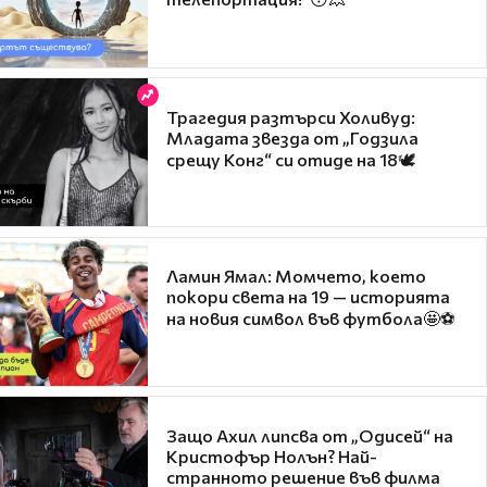
Трагедия разтърси Холивуд:
Младата звезда от „Годзила
срещу Конг“ си отиде на 18🕊️
Ламин Ямал: Момчето, което
покори света на 19 — историята
на новия символ във футбола🤩⚽
Защо Ахил липсва от „Одисей“ на
Кристофър Нолън? Най-
странното решение във филма