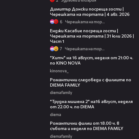
17:43
Димитър Донски посреща гости |
Черешката на тортата | 4 авг. 2026
6
Черешката на тортата
10:44
Енджи Касабие посреща гости |
Черешката на тортата | 31 юли 2026 |
Част 1
7
Черешката на тортата
00:30
"Хитч" на 16 август, неделя от 21:00 ч.
по KINO NOVA
kinonova_
00:31
Романтични следобеди с филмите по
DIEMA FAMILY
diemafamily
00:31
"Трудна мишена 2" на16 август, неделя
от 22.00 ч. по DIEMA
diema
00:36
Романтични филми от 18.00 ч. в
събота и неделя по DIEMA FAMILY
diemafamily
00:21