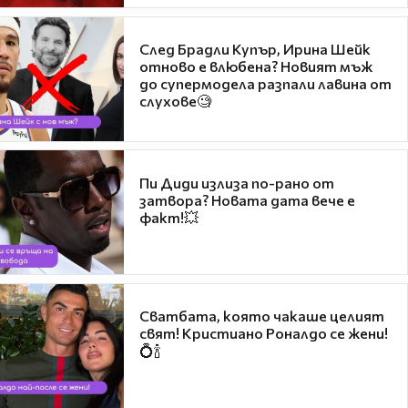
След Брадли Купър, Ирина Шейк
отново е влюбена? Новият мъж
до супермодела разпали лавина от
слухове🧐
Пи Диди излиза по-рано от
затвора? Новата дата вече е
факт!💥
Сватбата, която чакаше целият
свят! Кристиано Роналдо се жени!
💍🍾