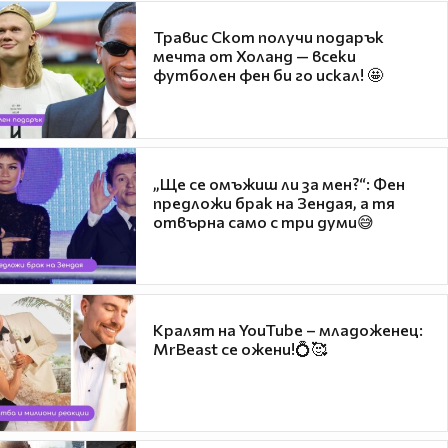
Травис Скот получи подарък
мечта от Холанд — всеки
футболен фен би го искал! 🤩
„Ще се омъжиш ли за мен?“: Фен
предложи брак на Зендая, а тя
отвърна само с три думи😅
Кралят на YouTube – младоженец:
MrBeast се ожени!💍🥰