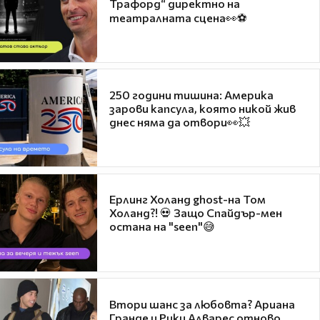
Трафорд“ директно на
театралната сцена👀⚽
250 години тишина: Америка
зарови капсула, която никой жив
днес няма да отвори👀💥
Ерлинг Холанд ghost-на Том
Холанд?! 💀 Защо Спайдър-мен
остана на "seen"😅
Втори шанс за любовта? Ариана
Гранде и Рики Алварес отново