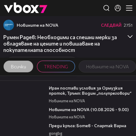
Member of
👾
Новините на NOVA
СЛЕДВАЙ
2751
Румен Радев: Необходими са спешни мерки за
овладяване на цените и повишаване на
покупателната способност
Всички
TRENDING
Новините на NOVA
00:46
Иран постави условия за Ормузкия
проток, Тръмп: Водим „полупреговори“
Новините на NOVA
05:15
Новините на NOVA (10.08.2026 - 9.00)
Новините на NOVA
05:30
Преди кръга: Ботев - Спартак Варна
gongbg
01:02