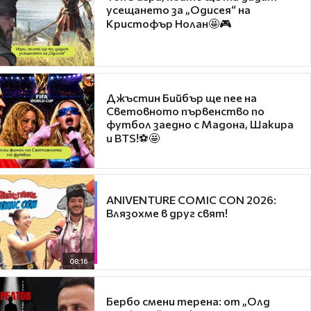
усещането за „Одисея“ на
Кристофър Нолан🤩🎮
Джъстин Бийбър ще пее на
Световното първенство по
футбол заедно с Мадона, Шакира
и BTS!⚽🤩
ANIVENTURE COMIC CON 2026:
Влязохме в друг свят!
08:16
Бербо смени терена: от „Олд