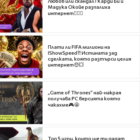
Любов или скандал? Карди Би и
Мадука Окойе разпалиха
интернет❤️‍🔥🔥
Плати ли FIFA милиони на
IShowSpeed?! Истината зад
сделката, която разтърси целия
интернет🤑💥
„Game of Thrones“ най-накрая
получава PC версията която
чакахме🎮🤩
Топ 5 игри, които ще ти дадат