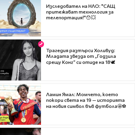
Изследовател на НЛО: "САЩ
притежават технология за
телепортация!"😯💥
Трагедия разтърси Холивуд:
Младата звезда от „Годзила
срещу Конг“ си отиде на 18🕊️
Ламин Ямал: Момчето, което
покори света на 19 — историята
на новия символ във футбола🤩⚽