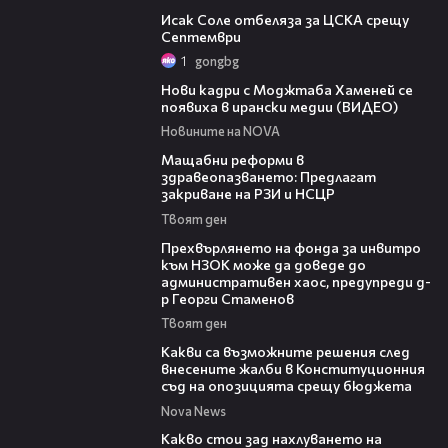
Исак Соле отбеляза за ЦСКА срещу
Септември
1
gongbg
00:14
Нови кадри с Моджтаба Хаменей се
появиха в ирански медии (ВИДЕО)
Новините на NOVA
04:37
Мащабни реформи в
здравеопазването: Предлагат
закриване на РЗИ и НСЦР
Твоят ден
08:42
Прехвърлянето на фонда за инвитро
към НЗОК може да доведе до
административен хаос, предупреди д-
р Георги Стаменов
Твоят ден
09:59
Какви са възможните решения след
внесените жалби в Конституционния
съд на опозицията срещу бюджета
Nova News
08:04
Какво стои зад нахлуването на