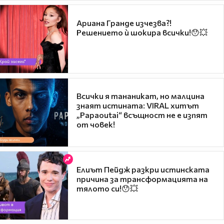
Ариана Гранде изчезва?!
Решението ѝ шокира всички!😯💥
Всички я тананикат, но малцина
знаят истината: VIRAL хитът
„Papaoutai“ всъщност не е изпят
от човек!
Елиът Пейдж разкри истинската
причина за трансформацията на
тялото си!😯💥