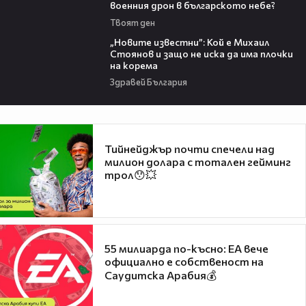
военния дрон в българското небе?
Твоят ден
09:16
„Новите известни”: Кой е Михаил
Стоянов и защо не иска да има плочки
на корема
Здравей България
Тийнейджър почти спечели над
милион долара с тотален гейминг
трол😯💥
55 милиарда по-късно: EA вече
официално е собственост на
Саудитска Арабия💰