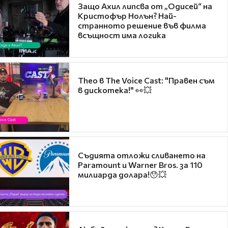
Защо Ахил липсва от „Одисей“ на
Кристофър Нолън? Най-
странното решение във филма
всъщност има логика
Theo в The Voice Cast: "Правен съм
в дискотека!" 👀💥
Съдията отложи сливането на
Paramount и Warner Bros. за 110
милиарда долара!😯💥