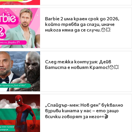
Barbie 2 има краен срок до 2026,
който трябва да спази, иначе
никога няма да се случи.😯💥
След тежка контузия: Дейв
Батиста е новият Кратос!😯💥
„Спайдър-мен: Нов ден“ буквално
взриви кината у нас – ето защо
всички говорят за него👀🎬