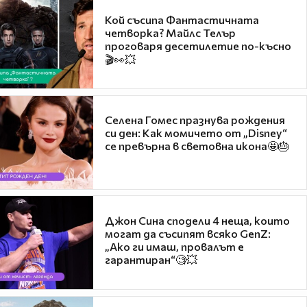
Кой съсипа Фантастичната
четворка? Майлс Телър
проговаря десетилетие по-късно
🎬👀💥
Селена Гомес празнува рождения
си ден: Как момичето от „Disney“
се превърна в световна икона🤩🎂
Джон Сина сподели 4 неща, които
могат да съсипят всяко GenZ:
„Ако ги имаш, провалът е
гарантиран“🧐💥