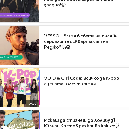
заедно!😍
VESSOU влиза в света на онлайн
сериалите с „Кварталът на
Реджо“ 🤩🎬
VOID & Girl Code: Всичко за K-pop
сцената и мечтите им
07:50
Искаш да стигнеш до Холивуд?
Юлиан Костов разкрива как!👀💥