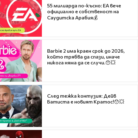
55 милиарда по-късно: EA вече
официално е собственост на
Саудитска Арабия💰
Barbie 2 има краен срок до 2026,
който трябва да спази, иначе
никога няма да се случи.😯💥
След тежка контузия: Дейв
Батиста е новият Кратос!😯💥