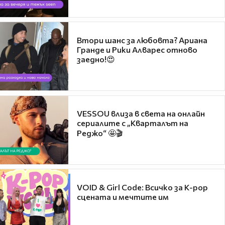
Втори шанс за любовта? Ариана
Гранде и Рики Алварес отново
заедно!😍
VESSOU влиза в света на онлайн
сериалите с „Кварталът на
Реджо“ 🤩🎬
VOID & Girl Code: Всичко за K-pop
сцената и мечтите им