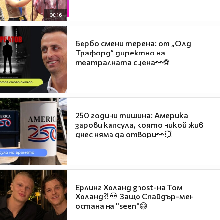
08:16
Бербо смени терена: от „Олд
Трафорд“ директно на
театралната сцена👀⚽
250 години тишина: Америка
зарови капсула, която никой жив
днес няма да отвори👀💥
Ерлинг Холанд ghost-на Том
Холанд?! 💀 Защо Спайдър-мен
остана на "seen"😅