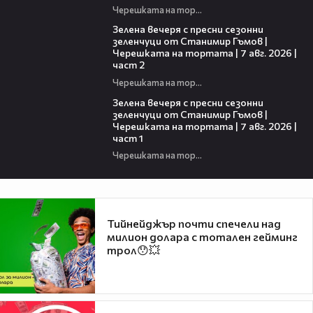
Черешката на тортата
17:48
Зелена вечеря с пресни сезонни
зеленчуци от Станимир Гъмов |
Черешката на тортата | 7 авг. 2026 |
част 2
Черешката на тортата
16:06
Зелена вечеря с пресни сезонни
зеленчуци от Станимир Гъмов |
Черешката на тортата | 7 авг. 2026 |
част 1
Черешката на тортата
Тийнейджър почти спечели над
милион долара с тотален гейминг
трол😯💥