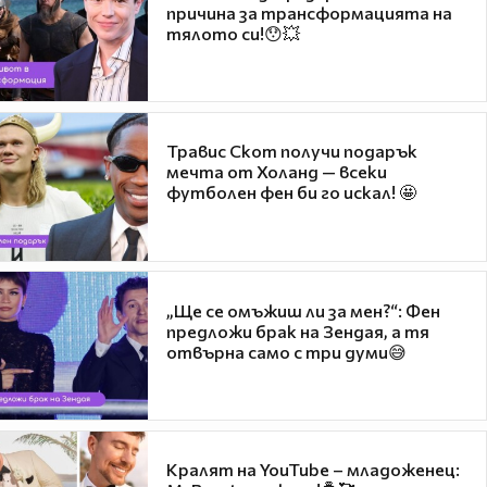
причина за трансформацията на
тялото си!😯💥
Травис Скот получи подарък
мечта от Холанд — всеки
футболен фен би го искал! 🤩
„Ще се омъжиш ли за мен?“: Фен
предложи брак на Зендая, а тя
отвърна само с три думи😅
Кралят на YouTube – младоженец: