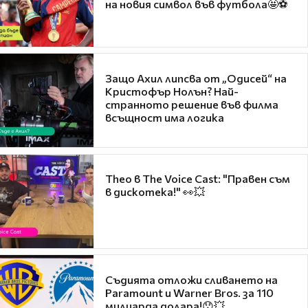
на новия символ във футбола🤩⚽
Защо Ахил липсва от „Одисей“ на
Кристофър Нолън? Най-
странното решение във филма
всъщност има логика
Theo в The Voice Cast: "Правен съм
в дискотека!" 👀💥
Съдията отложи сливането на
Paramount и Warner Bros. за 110
милиарда долара!😯💥