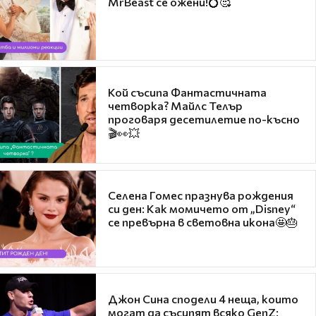
MrBeast се ожени!💍🥰
Кой съсипа Фантастичната
четворка? Майлс Телър
проговаря десетилетие по-късно
🎬👀💥
Селена Гомес празнува рождения
си ден: Как момичето от „Disney“
се превърна в световна икона🤩🎂
Джон Сина сподели 4 неща, които
могат да съсипят всяко GenZ: