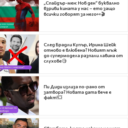
„Спайдър-мен: Нов ден“ буквално
взриви кината у нас – ето защо
всички говорят за него👀🎬
След Брадли Купър, Ирина Шейк
отново е влюбена? Новият мъж
до супермодела разпали лавина от
слухове🧐
Пи Диди излиза по-рано от
затвора? Новата дата вече е
факт!💥