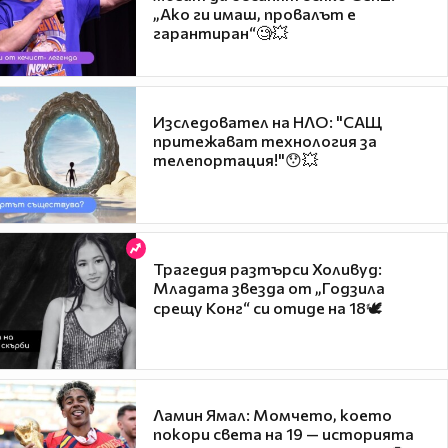
„Ако ги имаш, провалът е
гарантиран“🧐💥
Изследовател на НЛО: "САЩ
притежават технология за
телепортация!"😯💥
Трагедия разтърси Холивуд:
Младата звезда от „Годзила
срещу Конг“ си отиде на 18🕊️
Ламин Ямал: Момчето, което
покори света на 19 — историята