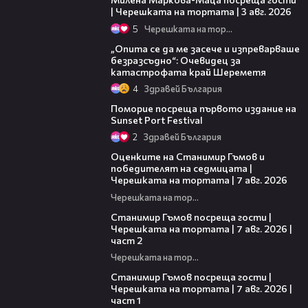
| Черешката на тортата | 3 авг. 2026
5
Черешката на тортата
06:38
„Опита се да ме засече и изпреварваше
безразсъдно“: Очевидец за
катастрофата край Шереметя
4
Здравей България
05:54
Поморие посреща първото издание на
Sunset Port Festival
2
Здравей България
02:15
Оценките на Станимир Гъмов и
победителят на седмицата |
Черешката на тортата | 7 авг. 2026
Черешката на тортата
12:30
Станимир Гъмов посреща гости |
Черешката на тортата | 7 авг. 2026 |
част 2
Черешката на тортата
16:22
Станимир Гъмов посреща гости |
Черешката на тортата | 7 авг. 2026 |
част 1