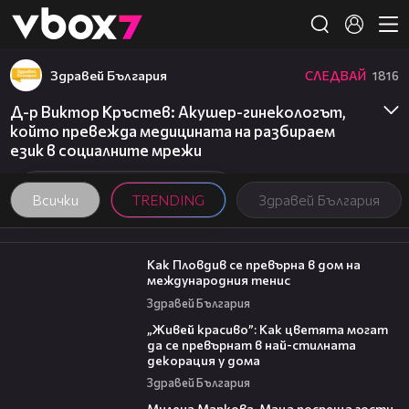
Member of
👾
Здравей България
СЛЕДВАЙ
1816
Д-р Виктор Кръстев: Акушер-гинекологът,
който превежда медицината на разбираем
език в социалните мрежи
Всички
TRENDING
Здравей България
03:09
Как Пловдив се превърна в дом на
международния тенис
Здравей България
04:11
„Живей красиво”: Как цветята могат
да се превърнат в най-стилната
декорация у дома
Здравей България
20:17
Милена Маркова-Маца посреща гости