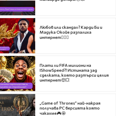
Любов или скандал? Карди Би и
Мадука Окойе разпалиха
интернет❤️‍🔥🔥
Плати ли FIFA милиони на
IShowSpeed?! Истината зад
сделката, която разтърси целия
интернет🤑💥
„Game of Thrones“ най-накрая
получава PC версията която
чакахме🎮🤩