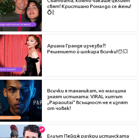
Сватбата, която чакаше целият
свят! Кристиано Роналдо се жени!
💍🍾
Ариана Гранде изчезва?!
Решението ѝ шокира всички!😯💥
Всички я тананикат, но малцина
знаят истината: VIRAL хитът
„Papaoutai“ всъщност не е изпят
от човек!
Елиът Пейдж разкри истинската