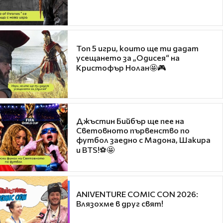
Топ 5 игри, които ще ти дадат
усещането за „Одисея“ на
Кристофър Нолан🤩🎮
Джъстин Бийбър ще пее на
Световното първенство по
футбол заедно с Мадона, Шакира
и BTS!⚽🤩
ANIVENTURE COMIC CON 2026:
Влязохме в друг свят!