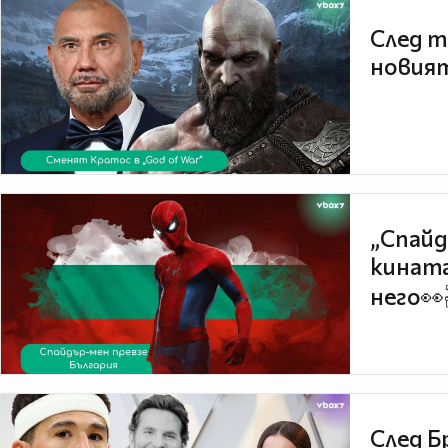
След т
новият
„Спайд
кината
него👀
След Б