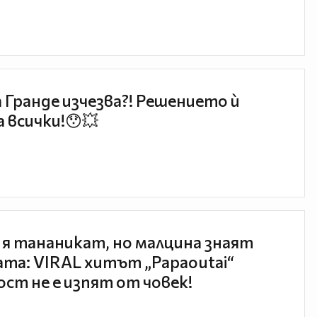
 Гранде изчезва?! Решението ѝ
 всички!😯💥
 я тананикат, но малцина знаят
та: VIRAL хитът „Papaoutai“
ст не е изпят от човек!