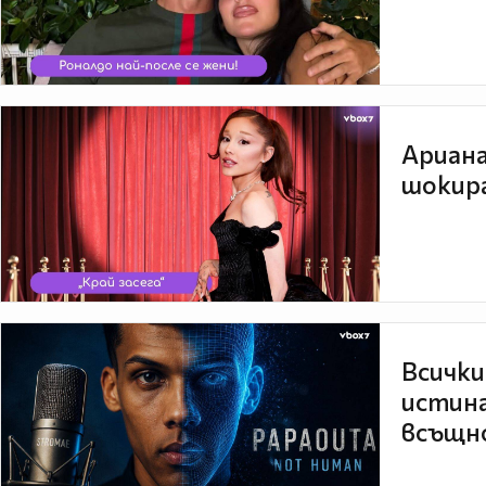
Ариана
шокира
Всички
истина
всъщно