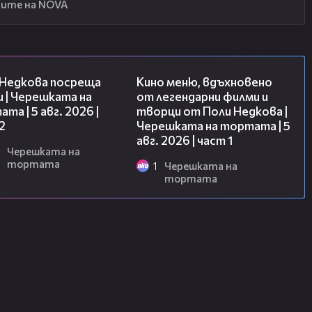
ите на NOVA
13:03
15:39
 Недкова посреща
Кино меню, вдъхновено
 | Черешката на
от легендарни филми и
та | 5 авг. 2026 |
творци от Поли Недкова |
2
Черешката на тортата | 5
авг. 2026 | част 1
Черешката на
тортата
1
Черешката на
тортата