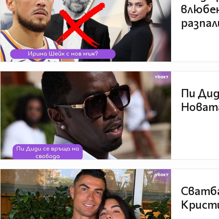
влюбен
разпал
Пи Дид
Новата
Сватба
Кристи