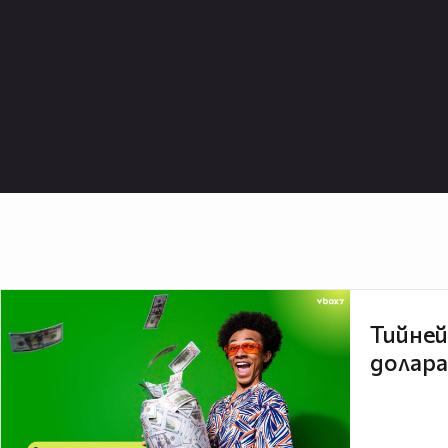
Тийней
долара