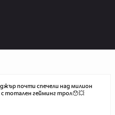
джър почти спечели над милион
 с тотален гейминг трол😯💥