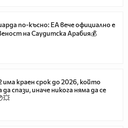
иарда по-късно: EA вече официално е
еност на Саудитска Арабия💰
 2 има краен срок до 2026, който
 да спази, иначе никога няма да се
😯💥