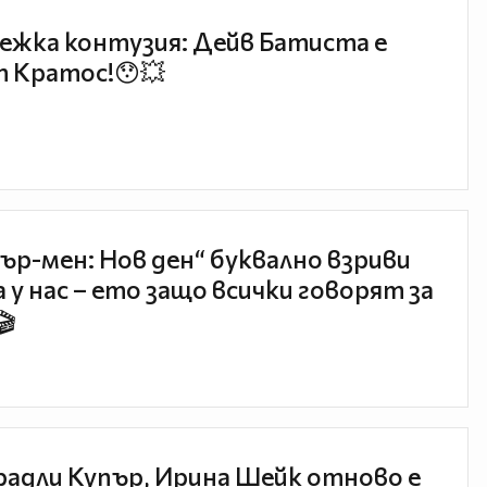
ежка контузия: Дейв Батиста е
 Кратос!😯💥
ър-мен: Нов ден“ буквално взриви
 у нас – ето защо всички говорят за
🎬
радли Купър, Ирина Шейк отново е