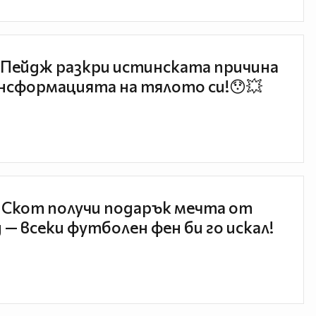
Пейдж разкри истинската причина
нсформацията на тялото си!😯💥
 Скот получи подарък мечта от
 — всеки футболен фен би го искал!