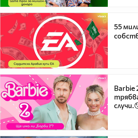
55 мил
собств
Barbie
трябва
случи.