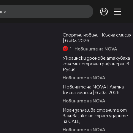
04:51
Спортни новини | Късна емисия
| 6 авг. 2026
1
Новините на NOVA
00:41
Украински дронове атакуваха
големи петролни рафинерии в
Русия
Новините на NOVA
20:26
Новините на NOVA | Лятна
късна емисия | 6 авг. 2026
Новините на NOVA
00:41
Иран заплашва страните от
Залива, ако не спрат ударите
на САЩ
Новините на NOVA
22:43