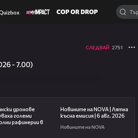
Quizbox
СЛЕДВАЙ
2751
26 - 7.00)
00:41
20:26
ински дронове
Новините на NOVA | Лятна
уваха големи
късна емисия | 6 авг. 2026
олни рафинерии в
Новините на NOVA
я