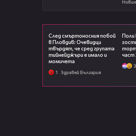
Новин
09:32
След смъртоносния побой
Поли
в Пловдив: Очевидци
гости
твърдят, че сред групата
торта
тийнейджъри е имало и
част 
момичета
3
1
Здравей България