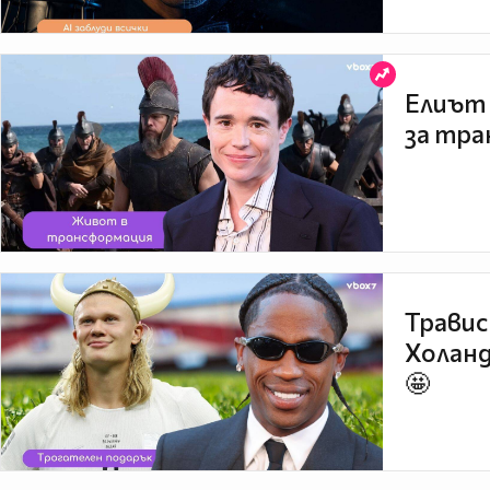
Елиът 
за тра
Травис
Холанд
🤩