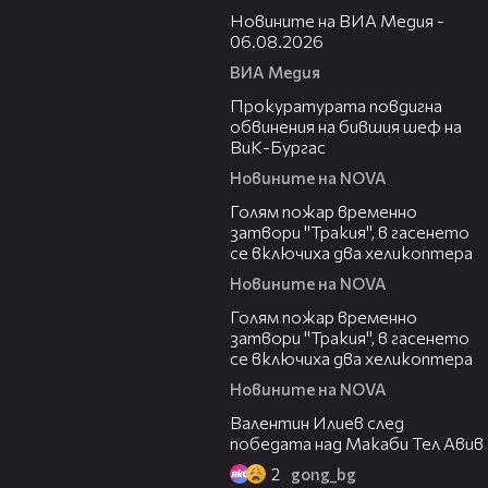
Новините на ВИА Медия -
06.08.2026
ВИА Медия
00:32
Прокуратурата повдигна
обвинения на бившия шеф на
ВиК-Бургас
Новините на NOVA
03:06
Голям пожар временно
затвори "Тракия", в гасенето
се включиха два хеликоптера
Новините на NOVA
03:39
Голям пожар временно
затвори "Тракия", в гасенето
се включиха два хеликоптера
Новините на NOVA
06:38
Валентин Илиев след
победата над Макаби Тел Авив
2
gong_bg
02:47