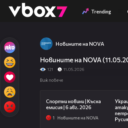
Member of
👾
Trending
Новините на NOVA
Новините на NOVA (11.05.20
121
11.05.2026
Виж повече
04:51
Спортни новини | Късна
Укра
емисия | 6 авг. 2026
атак
петр
1
Новините на NOVA
Руси