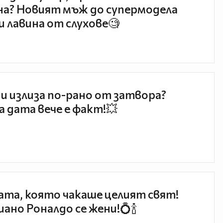
а? Новият мъж до супермодела
и лавина от слухове🧐
и излиза по-рано от затвора?
 дата вече е факт!💥
та, която чакаше целият свят!
ано Роналдо се жени!💍🍾