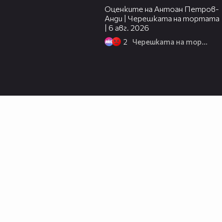
Оценките на Антоан Петров-
Анди | Черешката на тортата
| 6 авг. 2026
2
Черешката на тортата