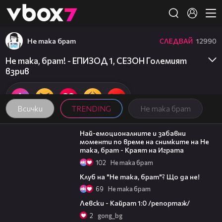
Member of
👾
Не така брат
СЛЕДВАЙ
12990
Не така, брат! - ЕПИЗОД 1, СЕЗОН Големият
взрив
Всички
TRENDING
Не така брат
06:01
Най-емоционалните и забавни
моменти по време на снимките на Не
така, брат - Краят на Играта
102
Не така брат
04:50
Клуб на "Не така, брат"? Що да не!
69
Не така брат
05:57
Левски - Кайрат 1:0 /репортаж/
2
gong_bg
16:45