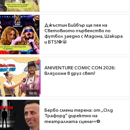
Джъстин Бийбър ще пее на
Световното първенство по
футбол заедно с Мадона, Шакира
и BTS!⚽🤩
ANIVENTURE COMIC CON 2026:
Влязохме в друг свят!
08:16
Бербо смени терена: от „Олд
Трафорд“ директно на
театралната сцена👀⚽