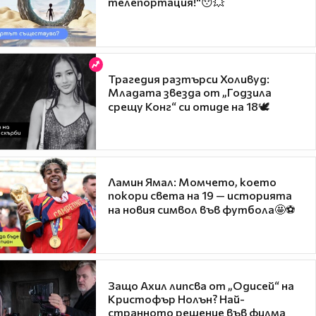
телепортация!"😯💥
Трагедия разтърси Холивуд:
Младата звезда от „Годзила
срещу Конг“ си отиде на 18🕊️
Ламин Ямал: Момчето, което
покори света на 19 — историята
на новия символ във футбола🤩⚽
Защо Ахил липсва от „Одисей“ на
Кристофър Нолън? Най-
странното решение във филма