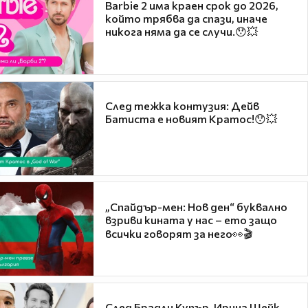
Barbie 2 има краен срок до 2026,
който трябва да спази, иначе
никога няма да се случи.😯💥
След тежка контузия: Дейв
Батиста е новият Кратос!😯💥
„Спайдър-мен: Нов ден“ буквално
взриви кината у нас – ето защо
всички говорят за него👀🎬
След Брадли Купър, Ирина Шейк