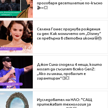
проговаря десетилетие по-късно
🎬👀💥
Селена Гомес празнува рождения
си ден: Как момичето от „Disney“
се превърна в световна икона🤩🎂
Джон Сина сподели 4 неща, които
могат да съсипят всяко GenZ:
„Ако ги имаш, провалът е
гарантиран“🧐💥
Изследовател на НЛО: "САЩ
притежават технология за