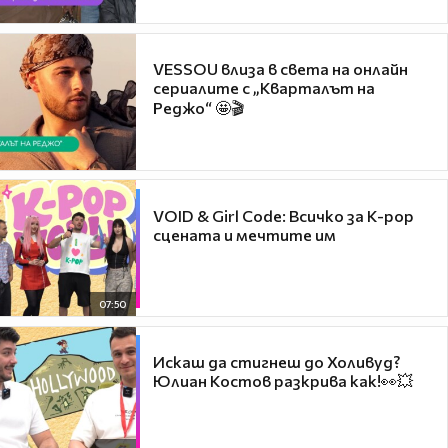
VESSOU влиза в света на онлайн
сериалите с „Кварталът на
Реджо“ 🤩🎬
VOID & Girl Code: Всичко за K-pop
сцената и мечтите им
07:50
Искаш да стигнеш до Холивуд?
Юлиан Костов разкрива как!👀💥