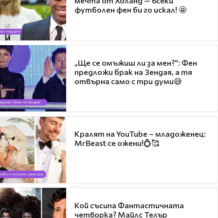
мечта от Холанд — всеки
футболен фен би го искал! 🤩
„Ще се омъжиш ли за мен?“: Фен
предложи брак на Зендая, а тя
отвърна само с три думи😅
Кралят на YouTube – младоженец:
MrBeast се ожени!💍🥰
Кой съсипа Фантастичната
четворка? Майлс Телър