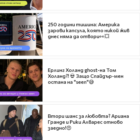
250 години тишина: Америка
зарови капсула, която никой жив
днес няма да отвори👀💥
Ерлинг Холанд ghost-на Том
Холанд?! 💀 Защо Спайдър-мен
остана на "seen"😅
Втори шанс за любовта? Ариана
Гранде и Рики Алварес отново
заедно!😍