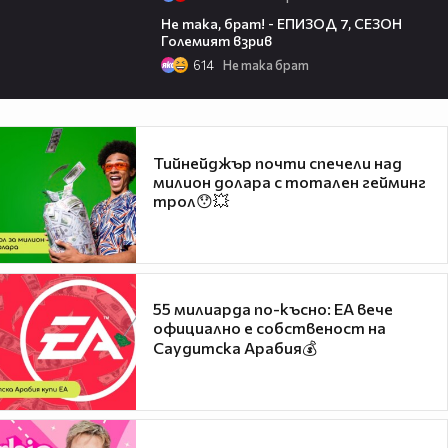
10:59
Не така, брат! - ЕПИЗОД 7, СЕЗОН
Големият взрив
614
Не така брат
Тийнейджър почти спечели над
милион долара с тотален гейминг
трол😯💥
55 милиарда по-късно: EA вече
официално е собственост на
Саудитска Арабия💰