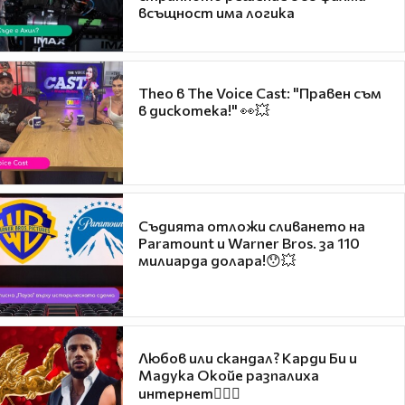
всъщност има логика
Theo в The Voice Cast: "Правен съм
в дискотека!" 👀💥
Съдията отложи сливането на
Paramount и Warner Bros. за 110
милиарда долара!😯💥
Любов или скандал? Карди Би и
Мадука Окойе разпалиха
интернет❤️‍🔥🔥