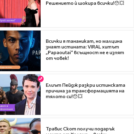
Решението ѝ шокира всички!😯💥
Всички я тананикат, но малцина
знаят истината: VIRAL хитът
„Papaoutai“ всъщност не е изпят
от човек!
Елиът Пейдж разкри истинската
причина за трансформацията на
тялото си!😯💥
Травис Скот получи подарък