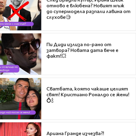
отново е влюбена? Новият мъж
до супермодела разпали лавина от
слухове🧐
Пи Диди излиза по-рано от
затвора? Новата дата вече е
факт!💥
Сватбата, която чакаше целият
свят! Кристиано Роналдо се жени!
💍🍾
Ариана Гранде изчезва?!