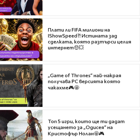
Плати ли FIFA милиони на
IShowSpeed?! Истината зад
сделката, която разтърси целия
интернет🤑💥
„Game of Thrones“ най-накрая
получава PC версията която
чакахме🎮🤩
Топ 5 игри, които ще ти дадат
усещането за „Одисея“ на
Кристофър Нолан🤩🎮