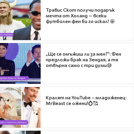
Травис Скот получи подарък
мечта от Холанд — всеки
футболен фен би го искал! 🤩
„Ще се омъжиш ли за мен?“: Фен
предложи брак на Зендая, а тя
отвърна само с три думи😅
Кралят на YouTube – младоженец:
MrBeast се ожени!💍🥰