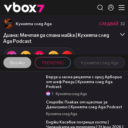
Member of
👾
Кухнята след Ада
СЛЕДВАЙ
32
Диана: Мечтая да стана майка | Кухнята след
Ада Podcast
Всички
TRENDING
Кухнята след Ада
18:45
Бърза и лесна рецепта с ориз Арборио
от шеф Ремзи | Кухнята след Ада
Podcast
1
Кухнята след Ада
37:44
Спирова: Плаках от щастие за
Денисиньо | Кухнята след Ада Podcast
Кухнята след Ада
16:45
Енджи Касабие посреща гости |
Черешката на тортата | 31 юли 2026 |