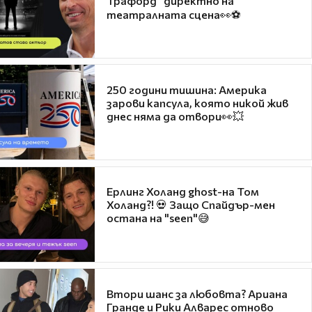
Трафорд“ директно на
театралната сцена👀⚽
250 години тишина: Америка
зарови капсула, която никой жив
днес няма да отвори👀💥
Ерлинг Холанд ghost-на Том
Холанд?! 💀 Защо Спайдър-мен
остана на "seen"😅
Втори шанс за любовта? Ариана
Гранде и Рики Алварес отново