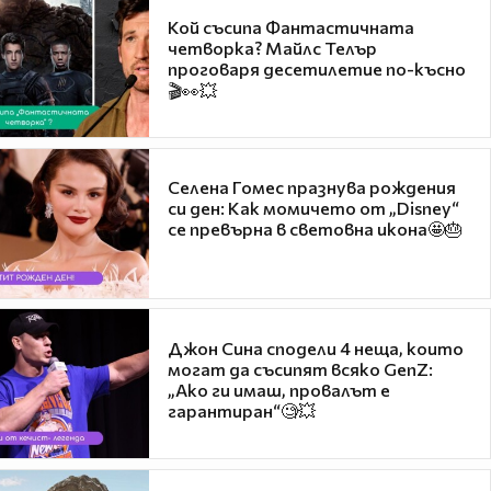
Кой съсипа Фантастичната
четворка? Майлс Телър
проговаря десетилетие по-късно
🎬👀💥
Селена Гомес празнува рождения
си ден: Как момичето от „Disney“
се превърна в световна икона🤩🎂
Джон Сина сподели 4 неща, които
могат да съсипят всяко GenZ:
„Ако ги имаш, провалът е
гарантиран“🧐💥