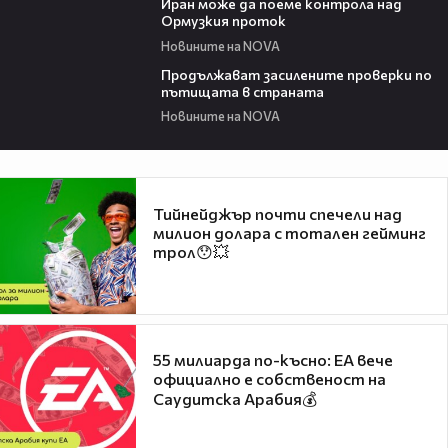
Иран може да поеме контрола над
Ормузкия проток
Новините на NOVA
00:44
Продължават засилените проверки по
пътищата в страната
Новините на NOVA
Тийнейджър почти спечели над
милион долара с тотален гейминг
трол😯💥
55 милиарда по-късно: EA вече
официално е собственост на
Саудитска Арабия💰