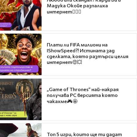
Мадука Окойе разпалиха
интернет❤️‍🔥🔥
Плати ли FIFA милиони на
IShowSpeed?! Истината зад
сделката, която разтърси целия
интернет🤑💥
„Game of Thrones“ най-накрая
получава PC версията която
чакахме🎮🤩
Топ 5 игри, които ще ти дадат