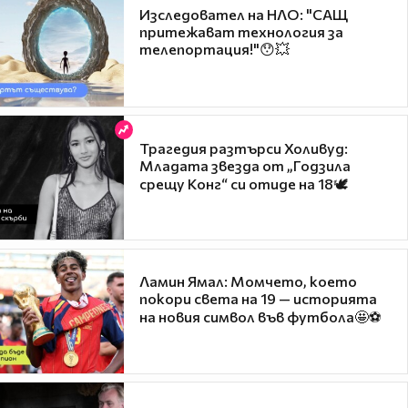
Изследовател на НЛО: "САЩ
притежават технология за
телепортация!"😯💥
Трагедия разтърси Холивуд:
Младата звезда от „Годзила
срещу Конг“ си отиде на 18🕊️
Ламин Ямал: Момчето, което
покори света на 19 — историята
на новия символ във футбола🤩⚽