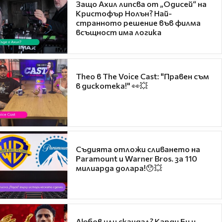
Защо Ахил липсва от „Одисей“ на
Кристофър Нолън? Най-
странното решение във филма
всъщност има логика
Theo в The Voice Cast: "Правен съм
в дискотека!" 👀💥
Съдията отложи сливането на
Paramount и Warner Bros. за 110
милиарда долара!😯💥
Любов или скандал? Карди Би и