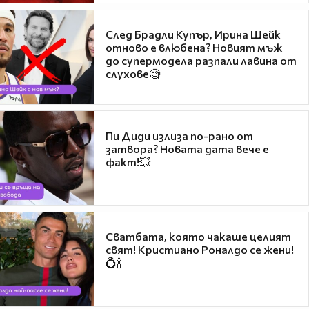
След Брадли Купър, Ирина Шейк
отново е влюбена? Новият мъж
до супермодела разпали лавина от
слухове🧐
Пи Диди излиза по-рано от
затвора? Новата дата вече е
факт!💥
Сватбата, която чакаше целият
свят! Кристиано Роналдо се жени!
💍🍾