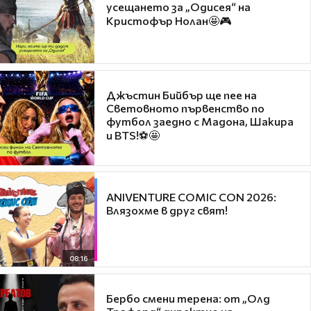
усещането за „Одисея“ на
Кристофър Нолан🤩🎮
Джъстин Бийбър ще пее на
Световното първенство по
футбол заедно с Мадона, Шакира
и BTS!⚽🤩
ANIVENTURE COMIC CON 2026:
Влязохме в друг свят!
08:16
Бербо смени терена: от „Олд