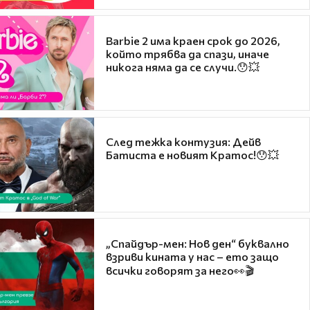
Barbie 2 има краен срок до 2026,
който трябва да спази, иначе
никога няма да се случи.😯💥
След тежка контузия: Дейв
Батиста е новият Кратос!😯💥
„Спайдър-мен: Нов ден“ буквално
взриви кината у нас – ето защо
всички говорят за него👀🎬