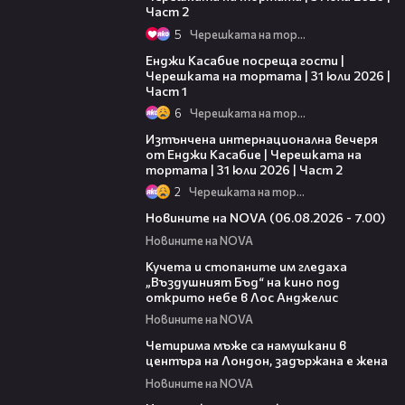
Част 2
5
Черешката на тортата
10:44
Енджи Касабие посреща гости |
Черешката на тортата | 31 юли 2026 |
Част 1
6
Черешката на тортата
18:08
Изтънчена интернационална вечеря
от Енджи Касабие | Черешката на
тортата | 31 юли 2026 | Част 2
2
Черешката на тортата
05:35
Новините на NOVA (06.08.2026 - 7.00)
Новините на NOVA
00:51
Кучета и стопаните им гледаха
„Въздушният Бъд“ на кино под
открито небе в Лос Анджелис
Новините на NOVA
00:39
Четирима мъже са намушкани в
центъра на Лондон, задържана е жена
Новините на NOVA
00:52