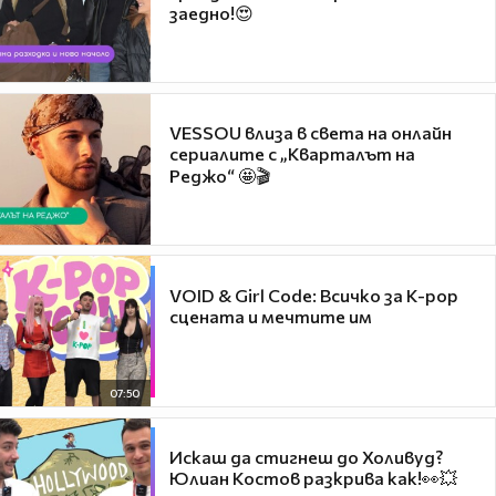
заедно!😍
VESSOU влиза в света на онлайн
сериалите с „Кварталът на
Реджо“ 🤩🎬
VOID & Girl Code: Всичко за K-pop
сцената и мечтите им
07:50
Искаш да стигнеш до Холивуд?
Юлиан Костов разкрива как!👀💥