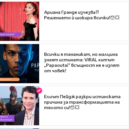
Ариана Гранде изчезва?!
Решението ѝ шокира всички!😯💥
Всички я тананикат, но малцина
знаят истината: VIRAL хитът
„Papaoutai“ всъщност не е изпят
от човек!
Елиът Пейдж разкри истинската
причина за трансформацията на
тялото си!😯💥