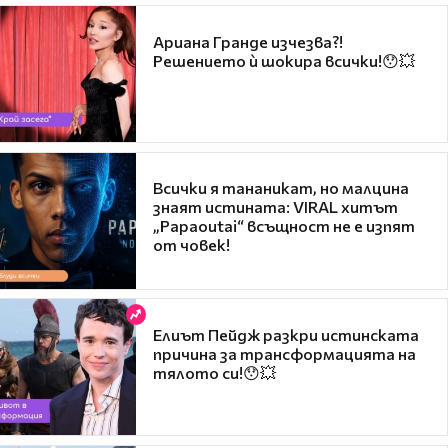
Ариана Гранде изчезва?!
Решението ѝ шокира всички!😯💥
Всички я тананикат, но малцина
знаят истината: VIRAL хитът
„Papaoutai“ всъщност не е изпят
от човек!
Елиът Пейдж разкри истинската
причина за трансформацията на
тялото си!😯💥