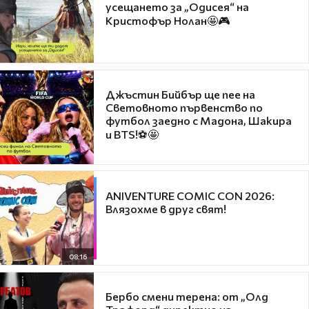
усещането за „Одисея“ на
Кристофър Нолан🤩🎮
Джъстин Бийбър ще пее на
Световното първенство по
футбол заедно с Мадона, Шакира
и BTS!⚽🤩
ANIVENTURE COMIC CON 2026:
Влязохме в друг свят!
08:16
Бербо смени терена: от „Олд