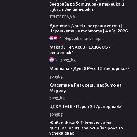
внедрява роботизирана техника и
изкуствен интелект
ТРИТЕ ГРАДА
17:43
Димитър Донски посреща гости |
Черешката на тортата | 4 авг. 2026
4
Черешката на тортата
09:11
Макаби Тел Авив - ЦСКА 0:3 /
репортаж/
2
gong_bg
05:07
Монтана - Дунав Русе 1:3 /репортаж/
gongbg
00:56
Класата на Реал реши дербито на
Мадрид
gong_bg
08:33
ЦСКА 1948 - Пирин 2:1 /репортаж/
gongbg
06:10
Живко Желев: Тактическата
дисциплина изигра основна роля за
успеха днес