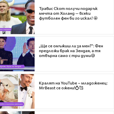
Травис Скот получи подарък
мечта от Холанд — всеки
футболен фен би го искал! 🤩
„Ще се омъжиш ли за мен?“: Фен
предложи брак на Зендая, а тя
отвърна само с три думи😅
Кралят на YouTube – младоженец:
MrBeast се ожени!💍🥰