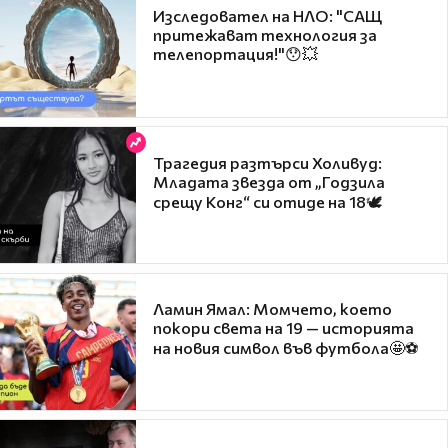
Изследовател на НЛО: "САЩ
притежават технология за
телепортация!"😯💥
Трагедия разтърси Холивуд:
Младата звезда от „Годзила
срещу Конг“ си отиде на 18🕊️
Ламин Ямал: Момчето, което
покори света на 19 — историята
на новия символ във футбола🤩⚽