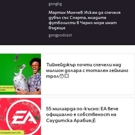
gongbg
13:48
Мартин Минчев: Искам да спечеля
дубъл със Спарта, младите
футболисти в Черно море имат
бъдеще
gongpodcast
Тийнейджър почти спечели над
милион долара с тотален гейминг
трол😯💥
55 милиарда по-късно: EA вече
официално е собственост на
Саудитска Арабия💰