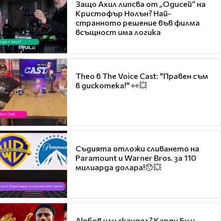
Защо Ахил липсва от „Одисей“ на
Кристофър Нолън? Най-
странното решение във филма
всъщност има логика
Theo в The Voice Cast: "Правен съм
в дискотека!" 👀💥
Съдията отложи сливането на
Paramount и Warner Bros. за 110
милиарда долара!😯💥
Любов или скандал? Карди Би и