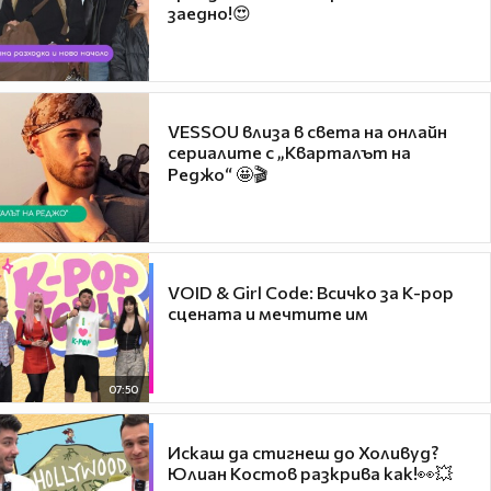
заедно!😍
VESSOU влиза в света на онлайн
сериалите с „Кварталът на
Реджо“ 🤩🎬
VOID & Girl Code: Всичко за K-pop
сцената и мечтите им
07:50
Искаш да стигнеш до Холивуд?
Юлиан Костов разкрива как!👀💥