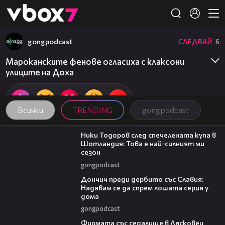
Member of
👾
gongpodcast
СЛЕДВАЙ
6
Мароканските фенове огласиха с клаксони
улиците на Доха
Всички
TRENDING
gongpodcast
17:33
Ники Тодоров след спечелената купа в
Шотландия: Това е най-силният ми
сезон
gongpodcast
20:02
Дончич преди дербито със Славия:
Надявам се да спрем лошата серия у
дома
gongpodcast
00:06
Фирмата със седалище в Лясковец