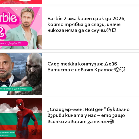
Barbie 2 има краен срок до 2026,
който трябва да спази, иначе
никога няма да се случи.😯💥
След тежка контузия: Дейв
Батиста е новият Кратос!😯💥
„Спайдър-мен: Нов ден“ буквално
взриви кината у нас – ето защо
всички говорят за него👀🎬