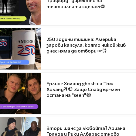
Трафорд“ директно на
театралната сцена👀⚽
250 години тишина: Америка
зарови капсула, която никой жив
днес няма да отвори👀💥
Ерлинг Холанд ghost-на Том
Холанд?! 💀 Защо Спайдър-мен
остана на "seen"😅
Втори шанс за любовта? Ариана
Гранде и Рики Алварес отново