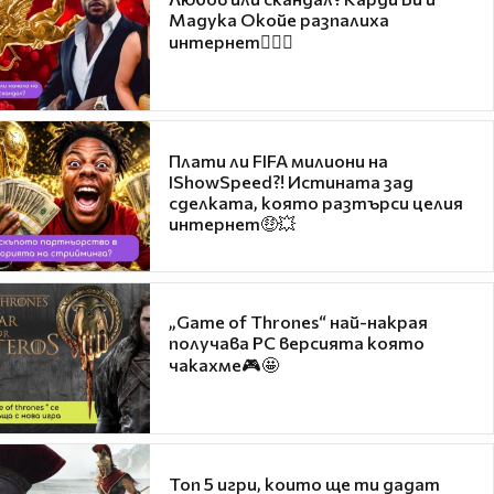
Мадука Окойе разпалиха
интернет❤️‍🔥🔥
Плати ли FIFA милиони на
IShowSpeed?! Истината зад
сделката, която разтърси целия
интернет🤑💥
„Game of Thrones“ най-накрая
получава PC версията която
чакахме🎮🤩
Топ 5 игри, които ще ти дадат