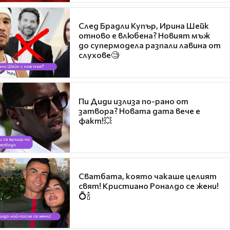
След Брадли Купър, Ирина Шейк
отново е влюбена? Новият мъж
до супермодела разпали лавина от
слухове🧐
Пи Диди излиза по-рано от
затвора? Новата дата вече е
факт!💥
Сватбата, която чакаше целият
свят! Кристиано Роналдо се жени!
💍🍾