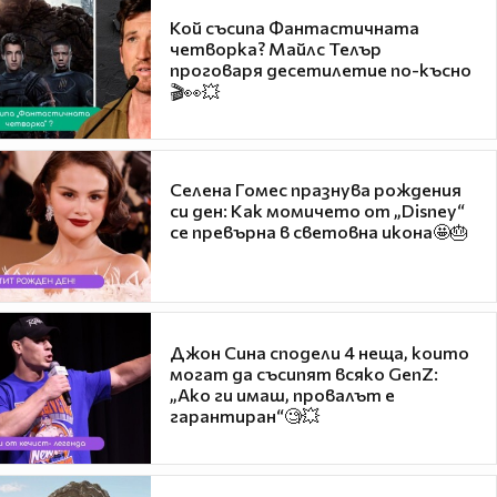
Кой съсипа Фантастичната
четворка? Майлс Телър
проговаря десетилетие по-късно
🎬👀💥
Селена Гомес празнува рождения
си ден: Как момичето от „Disney“
се превърна в световна икона🤩🎂
Джон Сина сподели 4 неща, които
могат да съсипят всяко GenZ:
„Ако ги имаш, провалът е
гарантиран“🧐💥