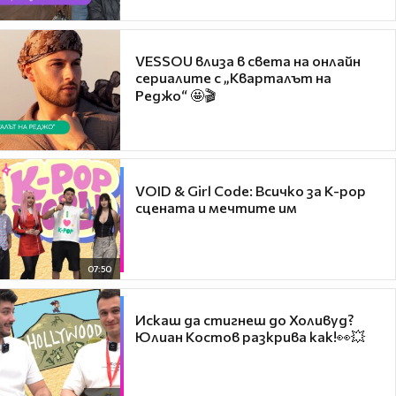
VESSOU влиза в света на онлайн
сериалите с „Кварталът на
Реджо“ 🤩🎬
VOID & Girl Code: Всичко за K-pop
сцената и мечтите им
07:50
Искаш да стигнеш до Холивуд?
Юлиан Костов разкрива как!👀💥