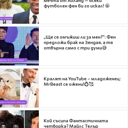
мечта от Холанд — всеки
футболен фен би го искал! 🤩
„Ще се омъжиш ли за мен?“: Фен
предложи брак на Зендая, а тя
отвърна само с три думи😅
Кралят на YouTube – младоженец:
MrBeast се ожени!💍🥰
Кой съсипа Фантастичната
четворка? Майлс Телър