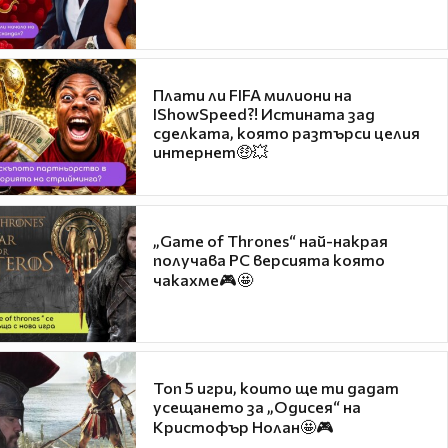
Плати ли FIFA милиони на
IShowSpeed?! Истината зад
сделката, която разтърси целия
интернет🤑💥
„Game of Thrones“ най-накрая
получава PC версията която
чакахме🎮🤩
Топ 5 игри, които ще ти дадат
усещането за „Одисея“ на
Кристофър Нолан🤩🎮