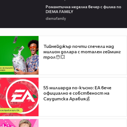
00:21
Романтичнa неделна вечер с филма по
DIEMA FAMILY
diemafamily
Тийнейджър почти спечели над
милион долара с тотален гейминг
трол😯💥
55 милиарда по-късно: EA вече
официално е собственост на
Саудитска Арабия💰