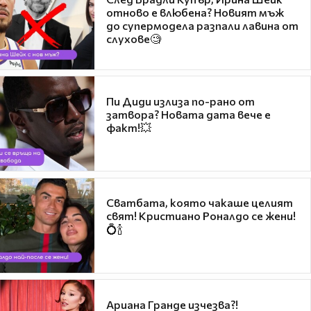
отново е влюбена? Новият мъж
до супермодела разпали лавина от
слухове🧐
Пи Диди излиза по-рано от
затвора? Новата дата вече е
факт!💥
Сватбата, която чакаше целият
свят! Кристиано Роналдо се жени!
💍🍾
Ариана Гранде изчезва?!