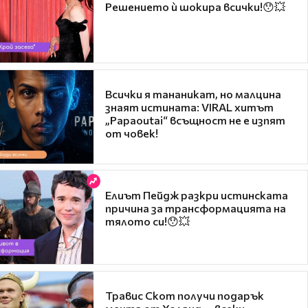
Решението ѝ шокира всички!😯💥
Всички я тананикат, но малцина
знаят истината: VIRAL хитът
„Papaoutai“ всъщност не е изпят
от човек!
Елиът Пейдж разкри истинската
причина за трансформацията на
тялото си!😯💥
Травис Скот получи подарък