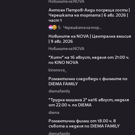
Новините на NOVA
19:09
Антоан Петров-Анди посреща гости |
Черешката на тортата | 6 авг. 2026 |
част 1
5
Черешката на тортата
28:37
Новините на NOVA | Централна емисия
| 9 авг. 2026
Новините на NOVA
00:30
"Хитч" на 16 август, неделя от 21:00 ч.
по KINO NOVA
kinonova_
00:31
Романтични следобеди с филмите по
DIEMA FAMILY
diemafamily
00:31
"Трудна мишена 2" на16 август, неделя
от 22.00 ч. по DIEMA
diema
00:36
Романтични филми от 18.00 ч. в
събота и неделя по DIEMA FAMILY
diemafamily