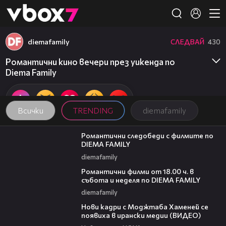
Member of
👾
diemafamily
СЛЕДВАЙ
430
Романтични кино вечери през уикенда по
Diema Family
Всички
TRENDING
diemafamily
00:31
Романтични следобеди с филмите по
DIEMA FAMILY
diemafamily
00:36
Романтични филми от 18.00 ч. в
събота и неделя по DIEMA FAMILY
diemafamily
00:14
Нови кадри с Моджтаба Хаменей се
появиха в ирански медии (ВИДЕО)