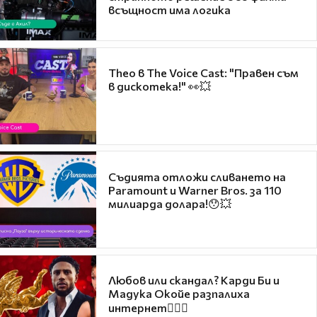
всъщност има логика
Theo в The Voice Cast: "Правен съм
в дискотека!" 👀💥
Съдията отложи сливането на
Paramount и Warner Bros. за 110
милиарда долара!😯💥
Любов или скандал? Карди Би и
Мадука Окойе разпалиха
интернет❤️‍🔥🔥