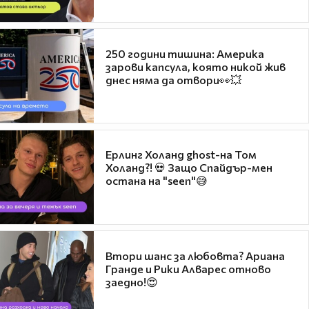
250 години тишина: Америка
зарови капсула, която никой жив
днес няма да отвори👀💥
Ерлинг Холанд ghost-на Том
Холанд?! 💀 Защо Спайдър-мен
остана на "seen"😅
Втори шанс за любовта? Ариана
Гранде и Рики Алварес отново
заедно!😍