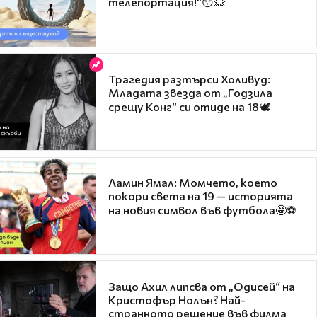
телепортация!"😯💥
Трагедия разтърси Холивуд:
Младата звезда от „Годзила
срещу Конг“ си отиде на 18🕊️
Ламин Ямал: Момчето, което
покори света на 19 — историята
на новия символ във футбола🤩⚽
Защо Ахил липсва от „Одисей“ на
Кристофър Нолън? Най-
странното решение във филма