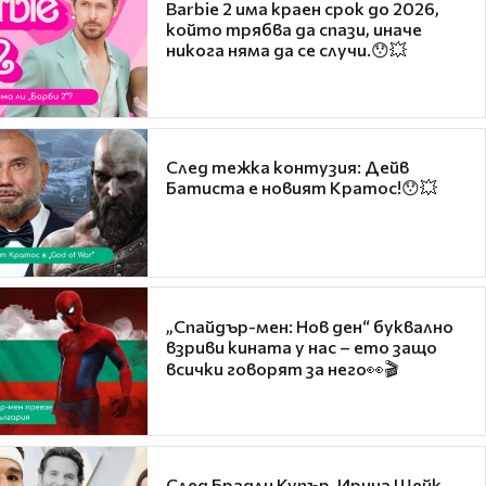
Barbie 2 има краен срок до 2026,
който трябва да спази, иначе
никога няма да се случи.😯💥
След тежка контузия: Дейв
Батиста е новият Кратос!😯💥
„Спайдър-мен: Нов ден“ буквално
взриви кината у нас – ето защо
всички говорят за него👀🎬
След Брадли Купър, Ирина Шейк