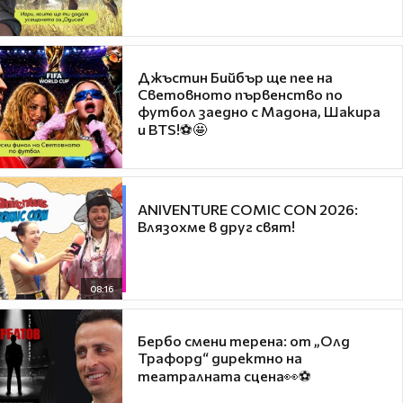
Джъстин Бийбър ще пее на
Световното първенство по
футбол заедно с Мадона, Шакира
и BTS!⚽🤩
ANIVENTURE COMIC CON 2026:
Влязохме в друг свят!
08:16
Бербо смени терена: от „Олд
Трафорд“ директно на
театралната сцена👀⚽