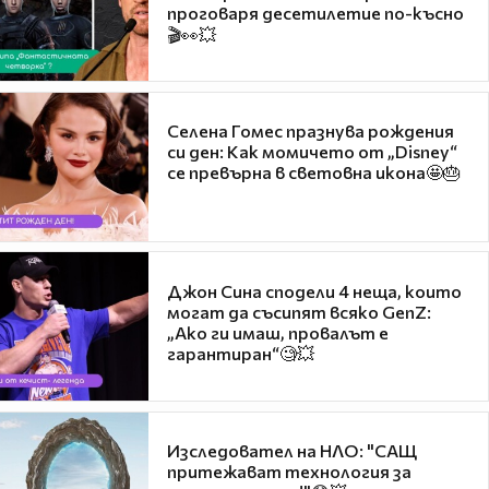
проговаря десетилетие по-късно
🎬👀💥
Селена Гомес празнува рождения
си ден: Как момичето от „Disney“
се превърна в световна икона🤩🎂
Джон Сина сподели 4 неща, които
могат да съсипят всяко GenZ:
„Ако ги имаш, провалът е
гарантиран“🧐💥
Изследовател на НЛО: "САЩ
притежават технология за