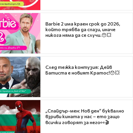
Barbie 2 има краен срок до 2026,
който трябва да спази, иначе
никога няма да се случи.😯💥
След тежка контузия: Дейв
Батиста е новият Кратос!😯💥
„Спайдър-мен: Нов ден“ буквално
взриви кината у нас – ето защо
всички говорят за него👀🎬