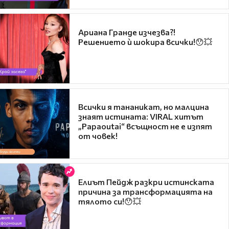
Ариана Гранде изчезва?!
Решението ѝ шокира всички!😯💥
Всички я тананикат, но малцина
знаят истината: VIRAL хитът
„Papaoutai“ всъщност не е изпят
от човек!
Елиът Пейдж разкри истинската
причина за трансформацията на
тялото си!😯💥