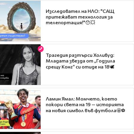
Изследовател на НЛО: "САЩ
притежават технология за
телепортация!"😯💥
Трагедия разтърси Холивуд:
Младата звезда от „Годзила
срещу Конг“ си отиде на 18🕊️
Ламин Ямал: Момчето, което
покори света на 19 — историята
на новия символ във футбола🤩⚽