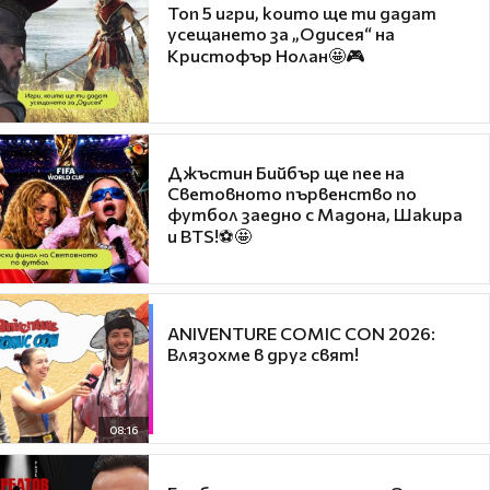
Топ 5 игри, които ще ти дадат
усещането за „Одисея“ на
Кристофър Нолан🤩🎮
Джъстин Бийбър ще пее на
Световното първенство по
футбол заедно с Мадона, Шакира
и BTS!⚽🤩
ANIVENTURE COMIC CON 2026:
Влязохме в друг свят!
08:16