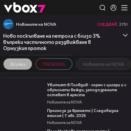
Member of
👾
Новините на NOVA
СЛЕДВАЙ
2751
Ново поскъпване на петрола с близо 3%
въпреки частичното раздвижване в
Ормузкия проток
Всички
TRENDING
Новините на NOVA
01:27
Убитият в Пловдив - горен с цигари и с
обръснати вежди, заподозрените
остават в ареста
Новините на NOVA
02:23
Прогноза за времето | Следобедна
емисия | 7 авг. 2026
Новините на NOVA
19:25
Поли Недкова посреща гости |