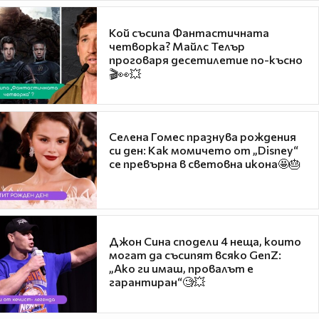
Кой съсипа Фантастичната
четворка? Майлс Телър
проговаря десетилетие по-късно
🎬👀💥
Селена Гомес празнува рождения
си ден: Как момичето от „Disney“
се превърна в световна икона🤩🎂
Джон Сина сподели 4 неща, които
могат да съсипят всяко GenZ:
„Ако ги имаш, провалът е
гарантиран“🧐💥