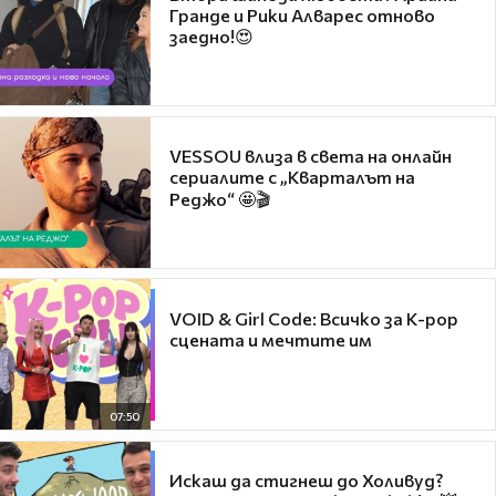
Гранде и Рики Алварес отново
заедно!😍
VESSOU влиза в света на онлайн
сериалите с „Кварталът на
Реджо“ 🤩🎬
VOID & Girl Code: Всичко за K-pop
сцената и мечтите им
07:50
Искаш да стигнеш до Холивуд?