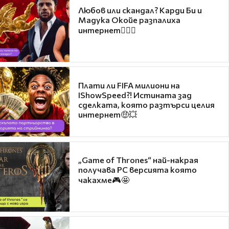
Любов или скандал? Карди Би и
Мадука Окойе разпалиха
интернет❤️‍🔥🔥
Плати ли FIFA милиони на
IShowSpeed?! Истината зад
сделката, която разтърси целия
интернет🤑💥
„Game of Thrones“ най-накрая
получава PC версията която
чакахме🎮🤩