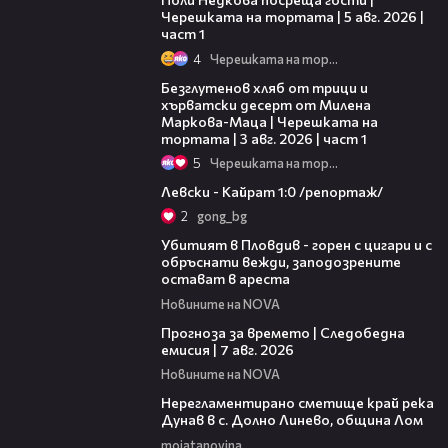
Черешката на тортата | 5 авг. 2026 |
част 1
4
Черешката на тортата
16:02
Безглутенов хляб от трици и
хърватски десерт от Милена
Маркова-Маца | Черешката на
тортата | 3 авг. 2026 | част 1
5
Черешката на тортата
05:57
Левски - Кайрат 1:0 /репортаж/
2
gong_bg
01:27
Убитият в Пловдив - горен с цигари и с
обръснати вежди, заподозрените
остават в ареста
Новините на NOVA
02:23
Прогноза за времето | Следобедна
емисия | 7 авг. 2026
Новините на NOVA
01:43
Нерегламентирано сметище край река
Дунав в с. Долно Линево, община Лом
moiatanovina