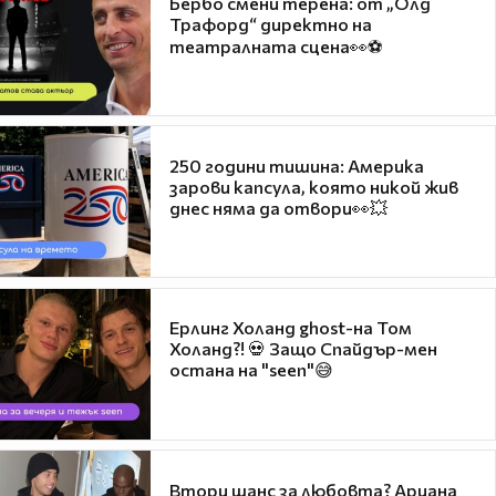
Бербо смени терена: от „Олд
Трафорд“ директно на
театралната сцена👀⚽
250 години тишина: Америка
зарови капсула, която никой жив
днес няма да отвори👀💥
Ерлинг Холанд ghost-на Том
Холанд?! 💀 Защо Спайдър-мен
остана на "seen"😅
Втори шанс за любовта? Ариана