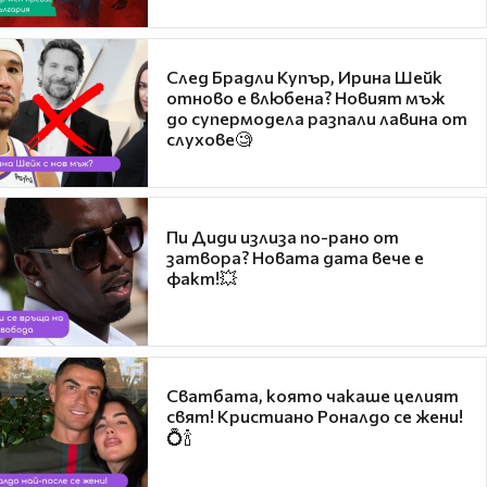
След Брадли Купър, Ирина Шейк
отново е влюбена? Новият мъж
до супермодела разпали лавина от
слухове🧐
Пи Диди излиза по-рано от
затвора? Новата дата вече е
факт!💥
Сватбата, която чакаше целият
свят! Кристиано Роналдо се жени!
💍🍾