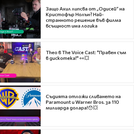
Защо Ахил липсва от „Одисей“ на
Кристофър Нолън? Най-
странното решение във филма
всъщност има логика
Theo в The Voice Cast: "Правен съм
в дискотека!" 👀💥
Съдията отложи сливането на
Paramount и Warner Bros. за 110
милиарда долара!😯💥