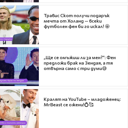
Травис Скот получи подарък
мечта от Холанд — всеки
футболен фен би го искал! 🤩
„Ще се омъжиш ли за мен?“: Фен
предложи брак на Зендая, а тя
отвърна само с три думи😅
Кралят на YouTube – младоженец:
MrBeast се ожени!💍🥰