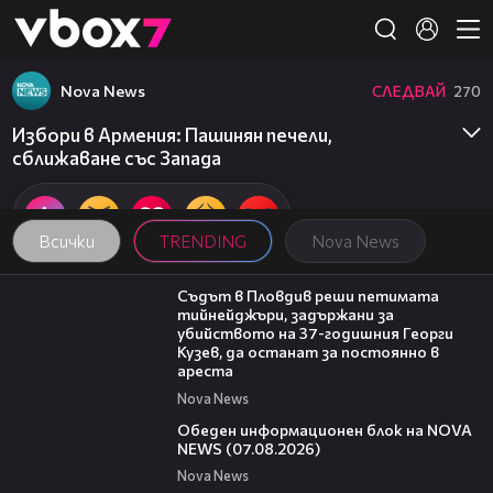
Member of
👾
Nova News
СЛЕДВАЙ
270
Избори в Армения: Пашинян печели,
сближаване със Запада
Всички
TRENDING
Nova News
01:34
Съдът в Пловдив реши петимата
тийнейджъри, задържани за
убийството на 37-годишния Георги
Кузев, да останат за постоянно в
ареста
Nova News
01:10:25
Обеден информационен блок на NOVA
NEWS (07.08.2026)
Nova News
00:06