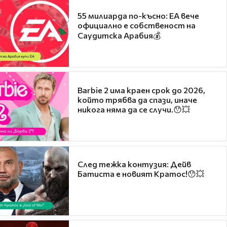
55 милиарда по-късно: EA вече
официално е собственост на
Саудитска Арабия💰
Barbie 2 има краен срок до 2026,
който трябва да спази, иначе
никога няма да се случи.😯💥
След тежка контузия: Дейв
Батиста е новият Кратос!😯💥