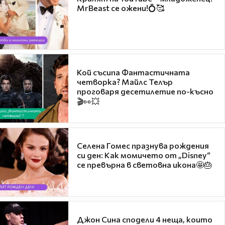
MrBeast се ожени!💍🥰
Кой съсипа Фантастичната
четворка? Майлс Телър
проговаря десетилетие по-късно
🎬👀💥
Селена Гомес празнува рождения
си ден: Как момичето от „Disney“
се превърна в световна икона🤩🎂
Джон Сина сподели 4 неща, които