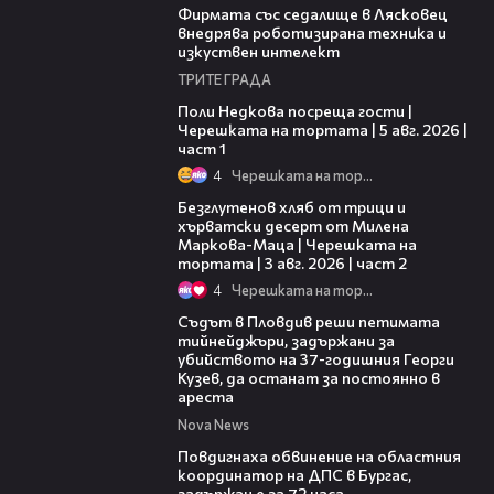
Фирмата със седалище в Лясковец
внедрява роботизирана техника и
изкуствен интелект
ТРИТЕ ГРАДА
19:25
Поли Недкова посреща гости |
Черешката на тортата | 5 авг. 2026 |
част 1
4
Черешката на тортата
15:35
Безглутенов хляб от трици и
хърватски десерт от Милена
Маркова-Маца | Черешката на
тортата | 3 авг. 2026 | част 2
4
Черешката на тортата
01:34
Съдът в Пловдив реши петимата
тийнейджъри, задържани за
убийството на 37-годишния Георги
Кузев, да останат за постоянно в
ареста
Nova News
05:05
Повдигнаха обвинение на областния
координатор на ДПС в Бургас,
задържан е за 72 часа