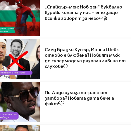
„Спайдър-мен: Нов ден“ буквално
взриви кината у нас – ето защо
всички говорят за него👀🎬
След Брадли Купър, Ирина Шейк
отново е влюбена? Новият мъж
до супермодела разпали лавина от
слухове🧐
Пи Диди излиза по-рано от
затвора? Новата дата вече е
факт!💥