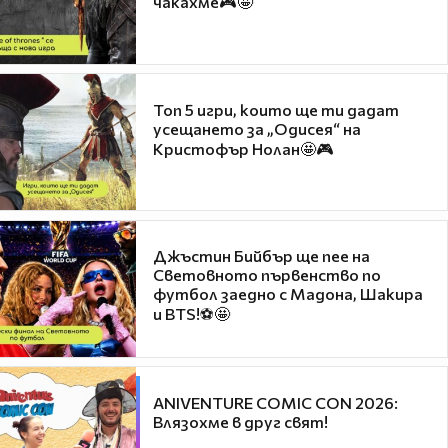
чакахме🎮🤩
Топ 5 игри, които ще ти дадат
усещането за „Одисея“ на
Кристофър Нолан🤩🎮
Джъстин Бийбър ще пее на
Световното първенство по
футбол заедно с Мадона, Шакира
и BTS!⚽🤩
ANIVENTURE COMIC CON 2026:
Влязохме в друг свят!