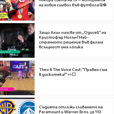
на новия символ във футбола🤩⚽
Защо Ахил липсва от „Одисей“ на
Кристофър Нолън? Най-
странното решение във филма
всъщност има логика
Theo в The Voice Cast: "Правен съм
в дискотека!" 👀💥
Съдията отложи сливането на
Paramount и Warner Bros. за 110