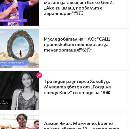
могат да съсипят всяко GenZ:
„Ако ги имаш, провалът е
гарантиран“🧐💥
Изследовател на НЛО: "САЩ
притежават технология за
телепортация!"😯💥
Трагедия разтърси Холивуд:
Младата звезда от „Годзила
срещу Конг“ си отиде на 18🕊️
Ламин Ямал: Момчето, което
покори света на 19 — историята