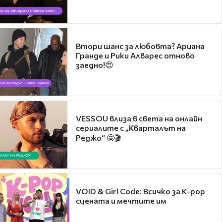
Втори шанс за любовта? Ариана
Гранде и Рики Алварес отново
заедно!😍
VESSOU влиза в света на онлайн
сериалите с „Кварталът на
Реджо“ 🤩🎬
VOID & Girl Code: Всичко за K-pop
сцената и мечтите им