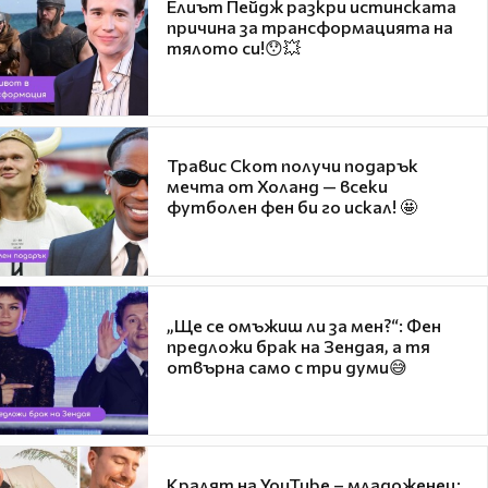
Елиът Пейдж разкри истинската
причина за трансформацията на
тялото си!😯💥
Травис Скот получи подарък
мечта от Холанд — всеки
футболен фен би го искал! 🤩
„Ще се омъжиш ли за мен?“: Фен
предложи брак на Зендая, а тя
отвърна само с три думи😅
Кралят на YouTube – младоженец: