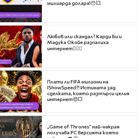
милиарда долара!😯💥
Любов или скандал? Карди Би и
Мадука Окойе разпалиха
интернет❤️‍🔥🔥
Плати ли FIFA милиони на
IShowSpeed?! Истината зад
сделката, която разтърси целия
интернет🤑💥
„Game of Thrones“ най-накрая
получава PC версията която