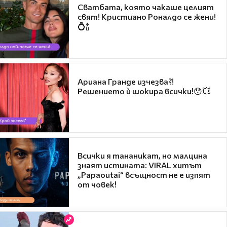
Сватбата, която чакаше целият
свят! Кристиано Роналдо се жени!
💍🍾
Ариана Гранде изчезва?!
Решението ѝ шокира всички!😯💥
Всички я тананикат, но малцина
знаят истината: VIRAL хитът
„Papaoutai“ всъщност не е изпят
от човек!