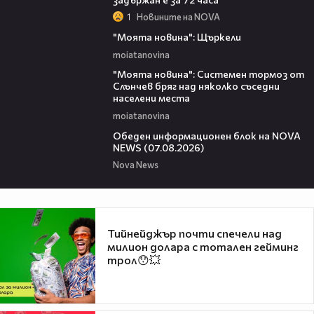
1
Новините на NOVA
00:29
"Моята новина": Щъркели
moiatanovina
00:16
"Моята новина": Системен тормоз от
Слънчев бряг над няколко съседни
населени места
moiatanovina
01:10:25
Обеден информационен блок на NOVA
NEWS (07.08.2026)
Nova News
Тийнейджър почти спечели над
милион долара с тотален гейминг
трол😯💥