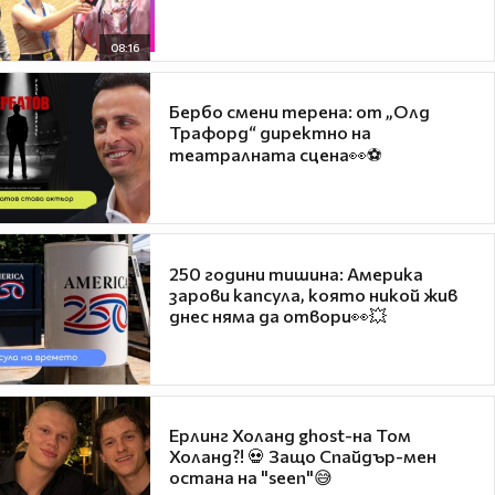
08:16
Бербо смени терена: от „Олд
Трафорд“ директно на
театралната сцена👀⚽
250 години тишина: Америка
зарови капсула, която никой жив
днес няма да отвори👀💥
Ерлинг Холанд ghost-на Том
Холанд?! 💀 Защо Спайдър-мен
остана на "seen"😅