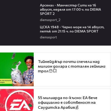
00:38
Арсенал - Манчестър Сити на 16
август, неделя от 17:00 ч. по DIEMA
SPORT 2
diemasport_2
00:35
ЦСКА 1948 - Черно море на 14 август,
петък от 21:15 ч. по DIEMA SPORT
diemasport
Тийнейджър почти спечели над
милион долара с тотален гейминг
трол😯💥
55 милиарда по-късно: EA вече
официално е собственост на
Саудитска Арабия💰