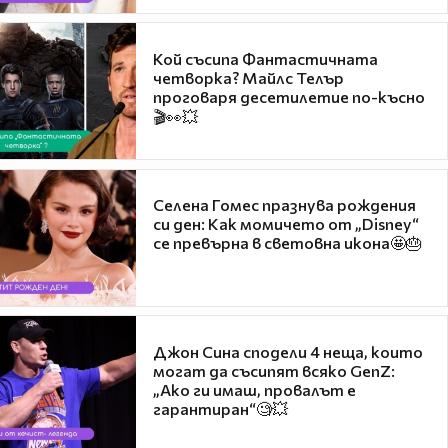
Кой съсипа Фантастичната
четворка? Майлс Телър
проговаря десетилетие по-късно
🎬👀💥
Селена Гомес празнува рождения
си ден: Как момичето от „Disney“
се превърна в световна икона🤩🎂
Джон Сина сподели 4 неща, които
могат да съсипят всяко GenZ:
„Ако ги имаш, провалът е
гарантиран“🧐💥