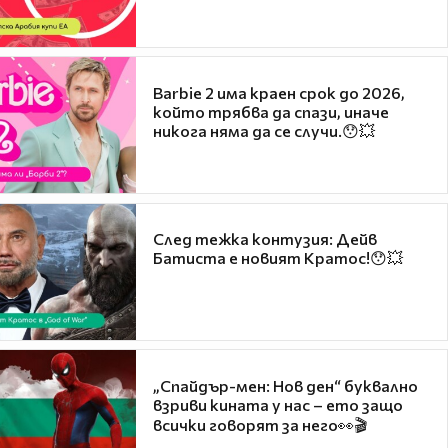
Barbie 2 има краен срок до 2026,
който трябва да спази, иначе
никога няма да се случи.😯💥
След тежка контузия: Дейв
Батиста е новият Кратос!😯💥
„Спайдър-мен: Нов ден“ буквално
взриви кината у нас – ето защо
всички говорят за него👀🎬