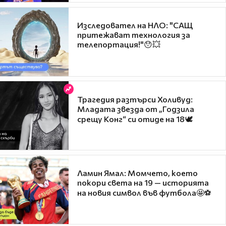
Изследовател на НЛО: "САЩ
притежават технология за
телепортация!"😯💥
Трагедия разтърси Холивуд:
Младата звезда от „Годзила
срещу Конг“ си отиде на 18🕊️
Ламин Ямал: Момчето, което
покори света на 19 — историята
на новия символ във футбола🤩⚽