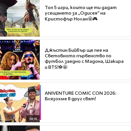
Топ 5 игри, които ще ти дадат
усещането за „Одисея“ на
Кристофър Нолан🤩🎮
Джъстин Бийбър ще пее на
Световното първенство по
футбол заедно с Мадона, Шакира
и BTS!⚽🤩
ANIVENTURE COMIC CON 2026:
Влязохме в друг свят!
08:16