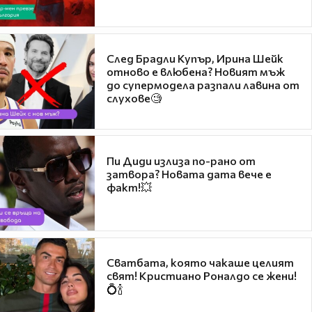
След Брадли Купър, Ирина Шейк
отново е влюбена? Новият мъж
до супермодела разпали лавина от
слухове🧐
Пи Диди излиза по-рано от
затвора? Новата дата вече е
факт!💥
Сватбата, която чакаше целият
свят! Кристиано Роналдо се жени!
💍🍾