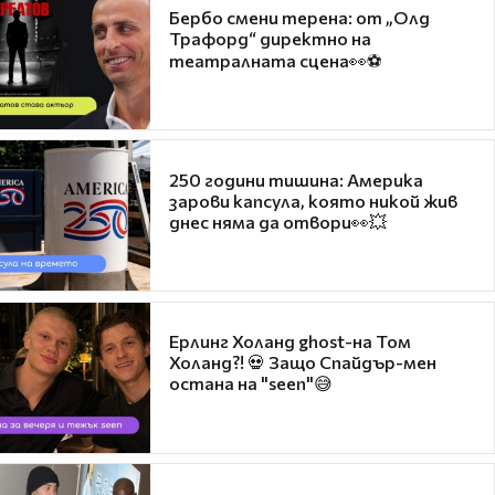
Бербо смени терена: от „Олд
Трафорд“ директно на
театралната сцена👀⚽
250 години тишина: Америка
зарови капсула, която никой жив
днес няма да отвори👀💥
Ерлинг Холанд ghost-на Том
Холанд?! 💀 Защо Спайдър-мен
остана на "seen"😅