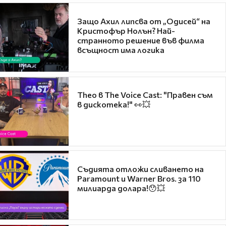
Защо Ахил липсва от „Одисей“ на
Кристофър Нолън? Най-
странното решение във филма
всъщност има логика
Theo в The Voice Cast: "Правен съм
в дискотека!" 👀💥
Съдията отложи сливането на
Paramount и Warner Bros. за 110
милиарда долара!😯💥