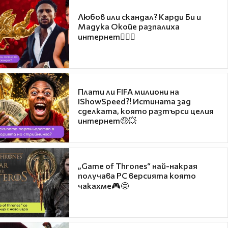
Любов или скандал? Карди Би и
Мадука Окойе разпалиха
интернет❤️‍🔥🔥
Плати ли FIFA милиони на
IShowSpeed?! Истината зад
сделката, която разтърси целия
интернет🤑💥
„Game of Thrones“ най-накрая
получава PC версията която
чакахме🎮🤩