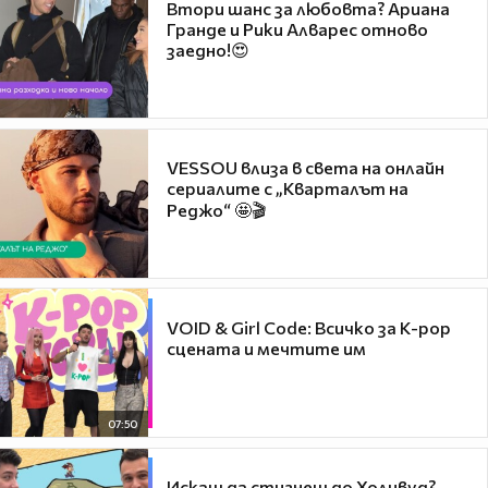
Втори шанс за любовта? Ариана
Гранде и Рики Алварес отново
заедно!😍
VESSOU влиза в света на онлайн
сериалите с „Кварталът на
Реджо“ 🤩🎬
VOID & Girl Code: Всичко за K-pop
сцената и мечтите им
07:50
Искаш да стигнеш до Холивуд?