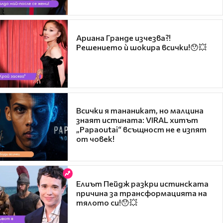
Ариана Гранде изчезва?!
Решението ѝ шокира всички!😯💥
Всички я тананикат, но малцина
знаят истината: VIRAL хитът
„Papaoutai“ всъщност не е изпят
от човек!
Елиът Пейдж разкри истинската
причина за трансформацията на
тялото си!😯💥