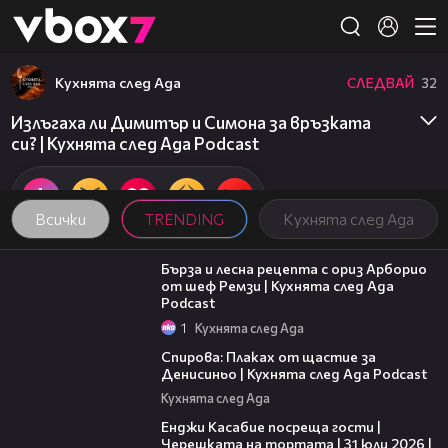
Member of
👾
Кухнята след Ада
СЛЕДВАЙ
32
Излъгаха ли Димитър и Симона за връзката
си? | Кухнята след Ада Podcast
Всички
TRENDING
Кухнята след Ада
18:45
Бърза и лесна рецепта с ориз Арборио
от шеф Ремзи | Кухнята след Ада
Podcast
1
Кухнята след Ада
37:44
Спирова: Плаках от щастие за
Денисиньо | Кухнята след Ада Podcast
Кухнята след Ада
16:45
Енджи Касабие посреща гости |
Черешката на тортата | 31 юли 2026 |