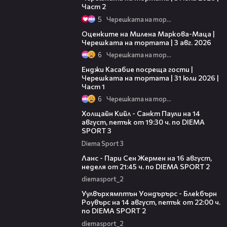
Част 2
5
Черешката на тортата
14:06
Оценките на Милена Маркова-Маца |
Черешката на тортата | 3 авг. 2026
6
Черешката на тортата
10:44
Енджи Касабие посреща гости |
Черешката на тортата | 31 юли 2026 |
Част 1
6
Черешката на тортата
00:36
Холщайн Кийл - Санкт Паули на 14
август, петък от 19:30 ч. по DIEMA
SPORT 3
Diema Sport 3
00:45
Ланс - Пари Сен Жермен на 16 август,
неделя от 21:45 ч. по DIEMA SPORT 2
diemasport_2
00:37
Уулвърхямптън Уондърърс - Блекбърн
Роувърс на 14 август, петък от 22:00 ч.
по DIEMA SPORT 2
diemasport_2