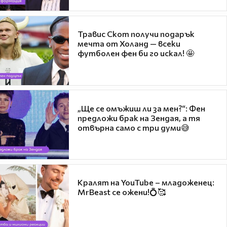
Травис Скот получи подарък
мечта от Холанд — всеки
футболен фен би го искал! 🤩
„Ще се омъжиш ли за мен?“: Фен
предложи брак на Зендая, а тя
отвърна само с три думи😅
Кралят на YouTube – младоженец:
MrBeast се ожени!💍🥰