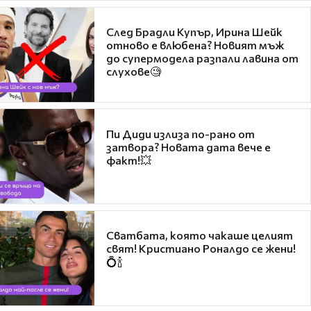
След Брадли Купър, Ирина Шейк
отново е влюбена? Новият мъж
до супермодела разпали лавина от
слухове🧐
Пи Диди излиза по-рано от
затвора? Новата дата вече е
факт!💥
Сватбата, която чакаше целият
свят! Кристиано Роналдо се жени!
💍🍾