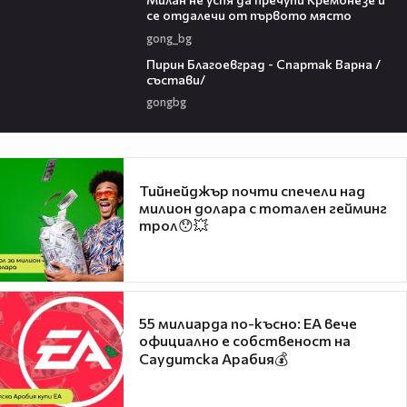
се отдалечи от първото място
gong_bg
01:23
Пирин Благоевград - Спартак Варна /
състави/
gongbg
Тийнейджър почти спечели над
милион долара с тотален гейминг
трол😯💥
55 милиарда по-късно: EA вече
официално е собственост на
Саудитска Арабия💰