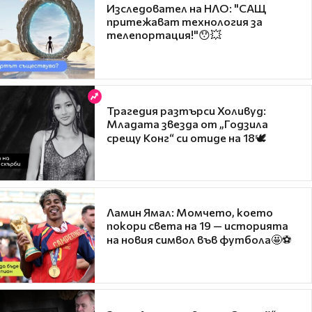
Изследовател на НЛО: "САЩ
притежават технология за
телепортация!"😯💥
Трагедия разтърси Холивуд:
Младата звезда от „Годзила
срещу Конг“ си отиде на 18🕊️
Ламин Ямал: Момчето, което
покори света на 19 — историята
на новия символ във футбола🤩⚽