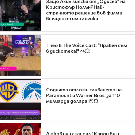
Защо Ахил липсва от „Одисей“ на
Кристофър Нолън? Най-
странното решение във филма
всъщност има логика
Theo в The Voice Cast: "Правен съм
в дискотека!" 👀💥
Съдията отложи сливането на
Paramount и Warner Bros. за 110
милиарда долара!😯💥
Любов или скандал? Карди Би и