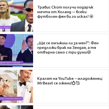
Травис Скот получи подарък
мечта от Холанд — всеки
футболен фен би го искал! 🤩
„Ще се омъжиш ли за мен?“: Фен
предложи брак на Зендая, а тя
отвърна само с три думи😅
Кралят на YouTube – младоженец:
MrBeast се ожени!💍🥰