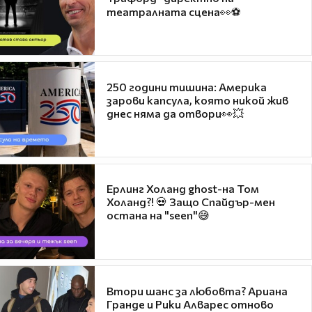
театралната сцена👀⚽
250 години тишина: Америка
зарови капсула, която никой жив
днес няма да отвори👀💥
Ерлинг Холанд ghost-на Том
Холанд?! 💀 Защо Спайдър-мен
остана на "seen"😅
Втори шанс за любовта? Ариана
Гранде и Рики Алварес отново