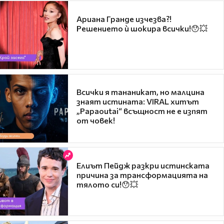
Ариана Гранде изчезва?!
Решението ѝ шокира всички!😯💥
Всички я тананикат, но малцина
знаят истината: VIRAL хитът
„Papaoutai“ всъщност не е изпят
от човек!
Елиът Пейдж разкри истинската
причина за трансформацията на
тялото си!😯💥