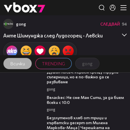
Member of
👾
gong
СЛЕДВАЙ
94
Анте Шимунджа след Лудогорец - Левски
Всички
TRENDING
gong
10:17
Душан Косич: Играем срещу трудни
съперници, но е по-важно да се
развиваме
gong
09:40
Веласкес: Не сме Ман Сити, за да бием
всеки с 10:0
gong
15:35
Безглутенов хляб от трици и
хърватски десерт от Милена
Маркова-Маца | Черешката на