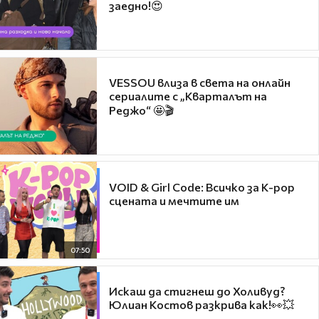
заедно!😍
VESSOU влиза в света на онлайн
сериалите с „Кварталът на
Реджо“ 🤩🎬
VOID & Girl Code: Всичко за K-pop
сцената и мечтите им
07:50
Искаш да стигнеш до Холивуд?
Юлиан Костов разкрива как!👀💥