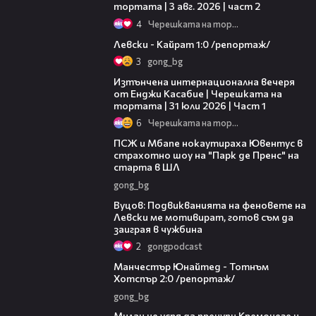
тортата | 3 авг. 2026 | част 2
4
Черешката на тортата
05:57
Левски - Кайрат 1:0 /репортаж/
3
gong_bg
18:07
Изтънчена интернационална вечеря
от Енджи Касабие | Черешката на
тортата | 31 юли 2026 | Част 1
6
Черешката на тортата
00:44
ПСЖ и Мбапе нокаутираха Ювентус в
страхотно шоу на "Парк де Пренс" на
старта в ШЛ
gong_bg
08:28
Вуцов: Подвикванията на феновете на
Левски ме мотивират, готов съм да
заиграя в чужбина
2
gongpodcast
07:44
Манчестър Юнайтед - Тотнъм
Хотспър 2:0 /репортаж/
gong_bg
00:24
Милан не успя да пречупи Кремонезе и