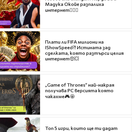
Мадука Окойе разпалиха
интернет❤️‍🔥🔥
Плати ли FIFA милиони на
IShowSpeed?! Истината зад
сделката, която разтърси целия
интернет🤑💥
„Game of Thrones“ най-накрая
получава PC версията която
чакахме🎮🤩
Топ 5 игри, които ще ти дадат