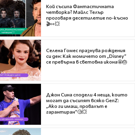
Кой съсипа Фантастичната
четворка? Майлс Телър
проговаря десетилетие по-късно
🎬👀💥
Селена Гомес празнува рождения
си ден: Как момичето от „Disney“
се превърна в световна икона🤩🎂
Джон Сина сподели 4 неща, които
могат да съсипят всяко GenZ:
„Ако ги имаш, провалът е
гарантиран“🧐💥