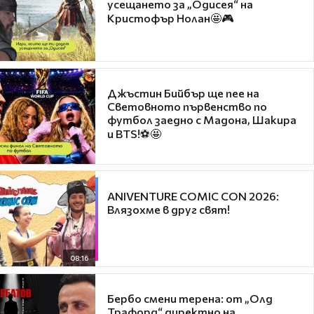
усещането за „Одисея“ на
Кристофър Нолан🤩🎮
Джъстин Бийбър ще пее на
Световното първенство по
футбол заедно с Мадона, Шакира
и BTS!⚽🤩
ANIVENTURE COMIC CON 2026:
Влязохме в друг свят!
08:16
Бербо смени терена: от „Олд
Трафорд“ директно на