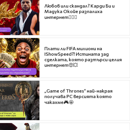
Любов или скандал? Карди Би и
Мадука Окойе разпалиха
интернет❤️‍🔥🔥
Плати ли FIFA милиони на
IShowSpeed?! Истината зад
сделката, която разтърси целия
интернет🤑💥
„Game of Thrones“ най-накрая
получава PC версията която
чакахме🎮🤩