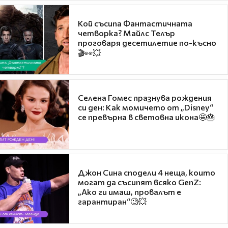
Кой съсипа Фантастичната
четворка? Майлс Телър
проговаря десетилетие по-късно
🎬👀💥
Селена Гомес празнува рождения
си ден: Как момичето от „Disney“
се превърна в световна икона🤩🎂
Джон Сина сподели 4 неща, които
могат да съсипят всяко GenZ:
„Ако ги имаш, провалът е
гарантиран“🧐💥