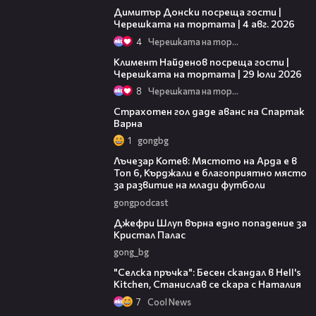
Димитър Донски посреща гости |
Черешката на тортата | 4 авг. 2026
4
Черешката на тортата
22:40
Климент Найденов посреща гости |
Черешката на тортата | 29 юли 2026
8
Черешката на тортата
01:17
Страхотен гол даде аванс на Спартак
Варна
1
gongbg
06:46
Лъчезар Котев: Мястото на Арда е в
Топ 6, Кърджали е благоприятно място
за развитие на млади футболи
gongpodcast
00:44
Джефри Шлуп върна едно попадение за
Кристал Палас
gong_bg
"Селска пръчка": Бесен скандал в Hell's
Kitchen, Станислав се скара с Наталия
7
Cool News
00:43