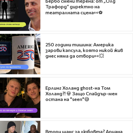
Бербо смени терена: от „Олд
Трафорд“ директно на
театралната сцена👀⚽
250 години тишина: Америка
зарови капсула, която никой жив
днес няма да отвори👀💥
Ерлинг Холанд ghost-на Том
Холанд?! 💀 Защо Спайдър-мен
остана на "seen"😅
Втори шанс за любовта? Ариана