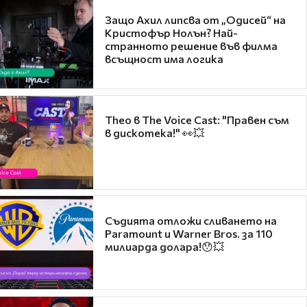
Защо Ахил липсва от „Одисей“ на
Кристофър Нолън? Най-
странното решение във филма
всъщност има логика
Theo в The Voice Cast: "Правен съм
в дискотека!" 👀💥
Съдията отложи сливането на
Paramount и Warner Bros. за 110
милиарда долара!😯💥