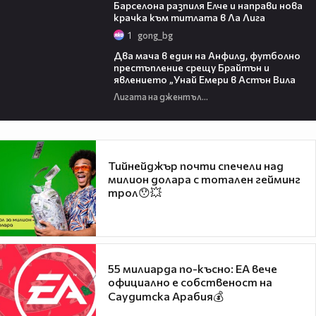
Барселона разпиля Елче и направи нова
крачка към титлата в Ла Лига
1
gong_bg
37:49
Два мача в един на Анфилд, футболно
престъпление срещу Брайтън и
явлението „Унай Емери в Астън Вила
Лигата на джентълмените
Тийнейджър почти спечели над
милион долара с тотален гейминг
трол😯💥
55 милиарда по-късно: EA вече
официално е собственост на
Саудитска Арабия💰