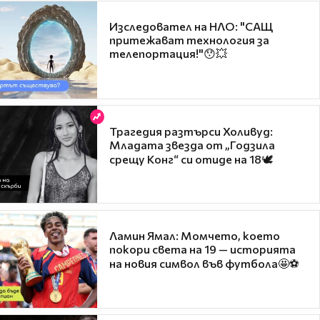
Изследовател на НЛО: "САЩ
притежават технология за
телепортация!"😯💥
Трагедия разтърси Холивуд:
Младата звезда от „Годзила
срещу Конг“ си отиде на 18🕊️
Ламин Ямал: Момчето, което
покори света на 19 — историята
на новия символ във футбола🤩⚽