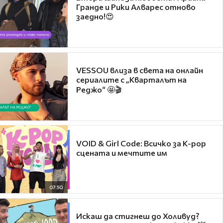
Гранде и Рики Алварес отново
заедно!😍
VESSOU влиза в света на онлайн
сериалите с „Кварталът на
Реджо“ 🤩🎬
VOID & Girl Code: Всичко за K-pop
сцената и мечтите им
07:50
Искаш да стигнеш до Холивуд?