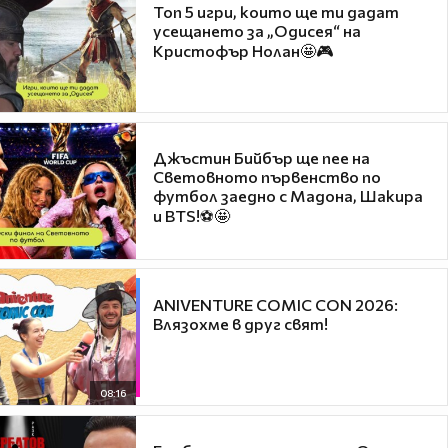
Топ 5 игри, които ще ти дадат
усещането за „Одисея“ на
Кристофър Нолан🤩🎮
Джъстин Бийбър ще пее на
Световното първенство по
футбол заедно с Мадона, Шакира
и BTS!⚽🤩
ANIVENTURE COMIC CON 2026:
Влязохме в друг свят!
08:16