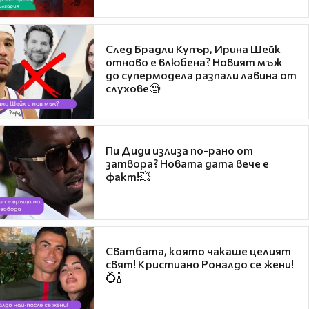
След Брадли Купър, Ирина Шейк
отново е влюбена? Новият мъж
до супермодела разпали лавина от
слухове🧐
Пи Диди излиза по-рано от
затвора? Новата дата вече е
факт!💥
Сватбата, която чакаше целият
свят! Кристиано Роналдо се жени!
💍🍾