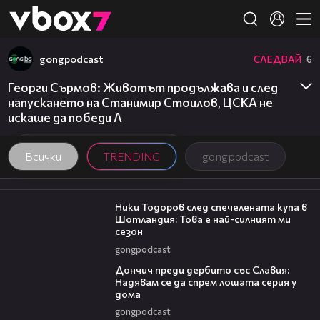
Member of
👾
gongpodcast
СЛЕДВАЙ
6
Георги Сърмов: Животът продължава и след
напускането на Станимир Стоилов, ЦСКА не
искаше да победи Л
Всички
TRENDING
gongpodcast
17:33
Ники Тодоров след спечелената купа в
Шотландия: Това е най-силният ми
сезон
gongpodcast
20:02
Дончич преди дербито със Славия:
Надявам се да спрем лошата серия у
дома
gongpodcast
17:43