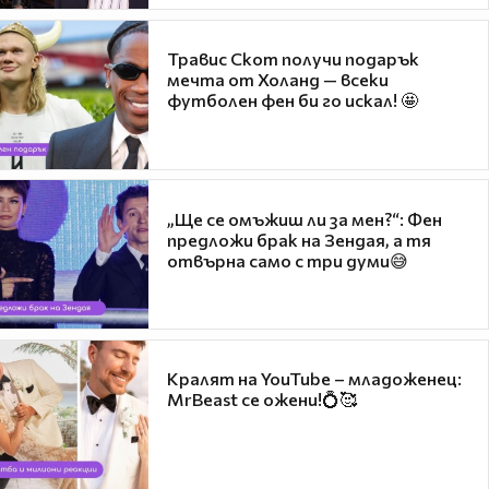
Травис Скот получи подарък
мечта от Холанд — всеки
футболен фен би го искал! 🤩
„Ще се омъжиш ли за мен?“: Фен
предложи брак на Зендая, а тя
отвърна само с три думи😅
Кралят на YouTube – младоженец:
MrBeast се ожени!💍🥰