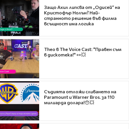
Защо Ахил липсва от „Одисей“ на
Кристофър Нолън? Най-
странното решение във филма
всъщност има логика
Theo в The Voice Cast: "Правен съм
в дискотека!" 👀💥
Съдията отложи сливането на
Paramount и Warner Bros. за 110
милиарда долара!😯💥