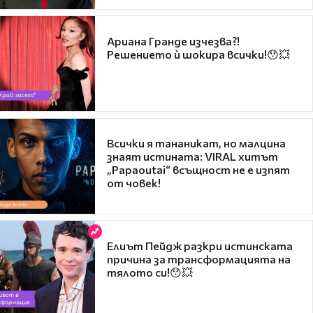
Ариана Гранде изчезва?!
Решението ѝ шокира всички!😯💥
Всички я тананикат, но малцина
знаят истината: VIRAL хитът
„Papaoutai“ всъщност не е изпят
от човек!
Елиът Пейдж разкри истинската
причина за трансформацията на
тялото си!😯💥