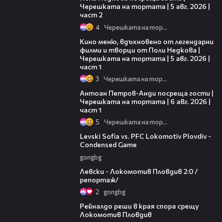
Черешката на тортата | 5 авг. 2026 |
част 2
4
Черешката на тортата
15:39
Кино меню, вдъхновено от легендарни
филми и творци от Поли Недкова |
Черешката на тортата | 5 авг. 2026 |
част 1
3
Черешката на тортата
19:09
Антоан Петров-Анди посреща гости |
Черешката на тортата | 6 авг. 2026 |
част 1
5
Черешката на тортата
20:09
Levski Sofia vs. PFC Lokomotiv Plovdiv -
Condensed Game
gongbg
06:10
Левски - Локомотив Пловдив 2:0 /
репортаж/
2
gongbg
01:14
Рейналдо реши в края спора срещу
Локомотив Пловдив