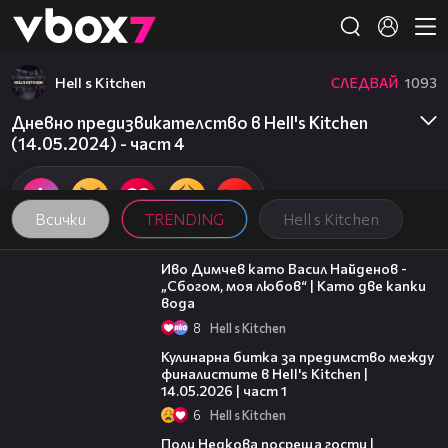
Member of
👾
Hell s Kitchen
СЛЕДВАЙ
1093
Дневно предизвикателство в Hell's Kitchen
(14.05.2024) - част 4
Всички
TRENDING
Hell s Kitchen
07:36
Иво Димчев като Васил Найденов -
„Сбогом, моя любов“ | Като две капки
вода
8
Hell s Kitchen
15:12
Кулинарна битка за предимство между
финалистите в Hell's Kitchen |
14.05.2026 | част 1
6
Hell s Kitchen
13:03
Поли Недкова посреща гости |