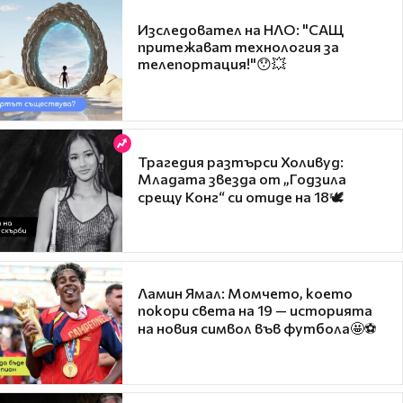
Изследовател на НЛО: "САЩ
притежават технология за
телепортация!"😯💥
Трагедия разтърси Холивуд:
Младата звезда от „Годзила
срещу Конг“ си отиде на 18🕊️
Ламин Ямал: Момчето, което
покори света на 19 — историята
на новия символ във футбола🤩⚽