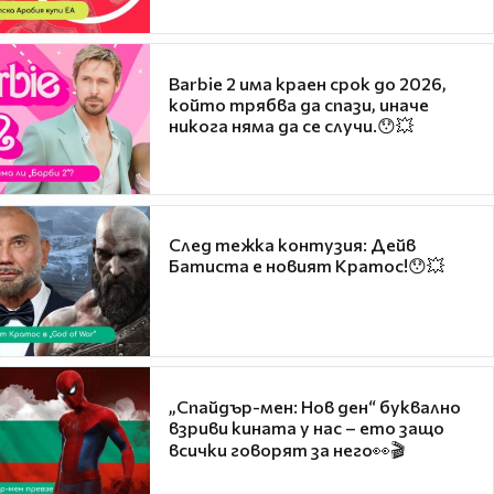
Barbie 2 има краен срок до 2026,
който трябва да спази, иначе
никога няма да се случи.😯💥
След тежка контузия: Дейв
Батиста е новият Кратос!😯💥
„Спайдър-мен: Нов ден“ буквално
взриви кината у нас – ето защо
всички говорят за него👀🎬