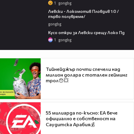
1
gongbg
02:57
Левски - Локомотив Пловдив 1:0 /
първо полувреме/
gongbg
01:07
Кусо откри за Левски срещу Локо Пд
1
gongbg
Тийнейджър почти спечели над
милион долара с тотален гейминг
трол😯💥
55 милиарда по-късно: EA вече
официално е собственост на
Саудитска Арабия💰