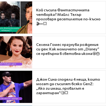
Кой съсипа Фантастичната
четворка? Майлс Телър
проговаря десетилетие по-късно
🎬👀💥
Селена Гомес празнува рождения
си ден: Как момичето от „Disney“
се превърна в световна икона🤩🎂
Джон Сина сподели 4 неща, които
могат да съсипят всяко GenZ:
„Ако ги имаш, провалът е
гарантиран“🧐💥