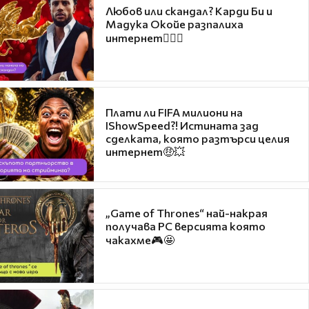
Любов или скандал? Карди Би и
Мадука Окойе разпалиха
интернет❤️‍🔥🔥
Плати ли FIFA милиони на
IShowSpeed?! Истината зад
сделката, която разтърси целия
интернет🤑💥
„Game of Thrones“ най-накрая
получава PC версията която
чакахме🎮🤩