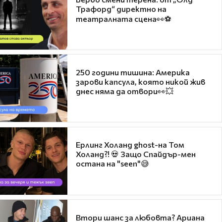
Трафорд“ директно на
театралната сцена👀⚽
250 години тишина: Америка
зарови капсула, която никой жив
днес няма да отвори👀💥
Ерлинг Холанд ghost-на Том
Холанд?! 💀 Защо Спайдър-мен
остана на "seen"😅
Втори шанс за любовта? Ариана