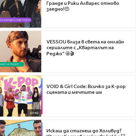
Гранде и Рики Алварес отново
заедно!😍
VESSOU влиза в света на онлайн
сериалите с „Кварталът на
Реджо“ 🤩🎬
VOID & Girl Code: Всичко за K-pop
сцената и мечтите им
07:50
Искаш да стигнеш до Холивуд?