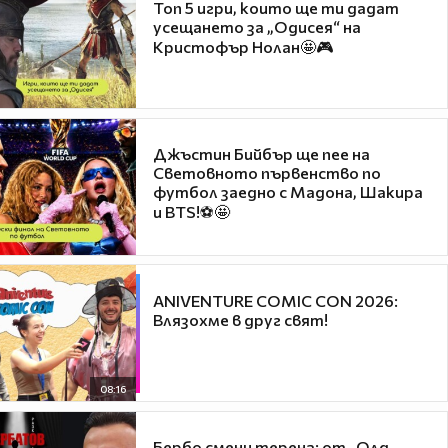
Топ 5 игри, които ще ти дадат
усещането за „Одисея“ на
Кристофър Нолан🤩🎮
Джъстин Бийбър ще пее на
Световното първенство по
футбол заедно с Мадона, Шакира
и BTS!⚽🤩
ANIVENTURE COMIC CON 2026:
Влязохме в друг свят!
08:16
Бербо смени терена: от „Олд