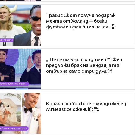
Травис Скот получи подарък
мечта от Холанд — всеки
футболен фен би го искал! 🤩
„Ще се омъжиш ли за мен?“: Фен
предложи брак на Зендая, а тя
отвърна само с три думи😅
Кралят на YouTube – младоженец:
MrBeast се ожени!💍🥰