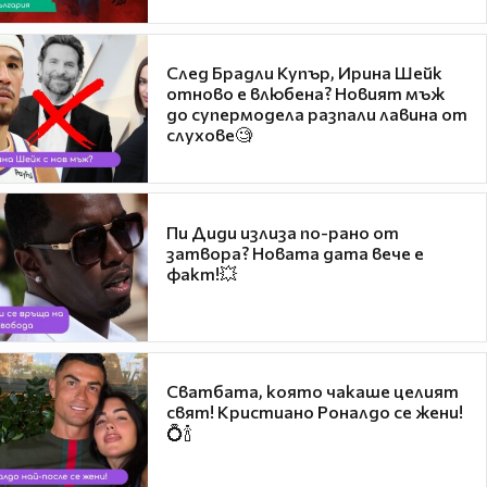
След Брадли Купър, Ирина Шейк
отново е влюбена? Новият мъж
до супермодела разпали лавина от
слухове🧐
Пи Диди излиза по-рано от
затвора? Новата дата вече е
факт!💥
Сватбата, която чакаше целият
свят! Кристиано Роналдо се жени!
💍🍾