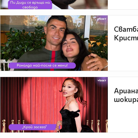
Сватба
Кристи
Ариана
шокира