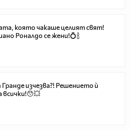
та, която чакаше целият свят!
ано Роналдо се жени!💍🍾
 Гранде изчезва?! Решението ѝ
 всички!😯💥