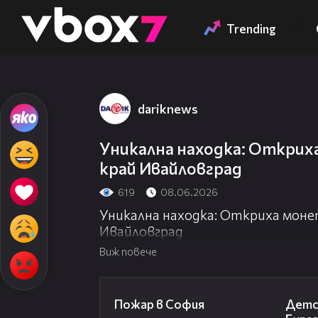
Member of
👾
Trending
dariknews
Уникална находка: Откриха
край Ивайловград
619
08.06.2026
Уникална находка: Откриха монет
Ивайловград
Виж повече
00:20
Пожар в София
Детс