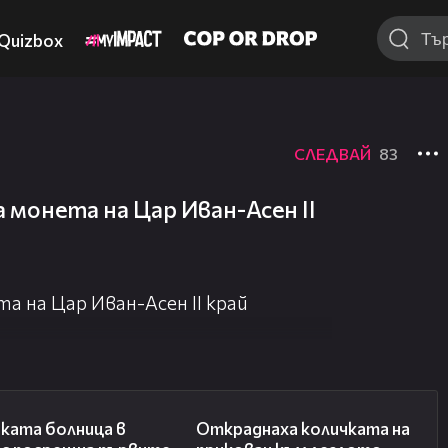
Quizbox
СЛЕДВАЙ
83
 монета на Цар Иван-Асен II
а на Цар Иван-Асен II край
00:27
02:34
ката болница в
Откраднаха количката на