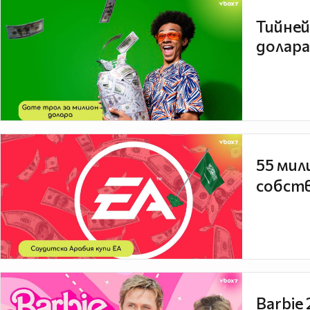
Тийней
долара
55 мил
собств
Barbie