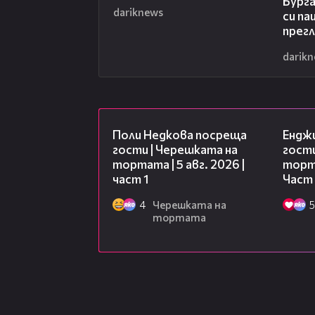
Бург
dariknews
си па
прег
darik
19:25
Поли Недкова посреща
Ендж
гости | Черешката на
гости
тортата | 5 авг. 2026 |
торта
част 1
Част
4
Черешката на
5
тортата