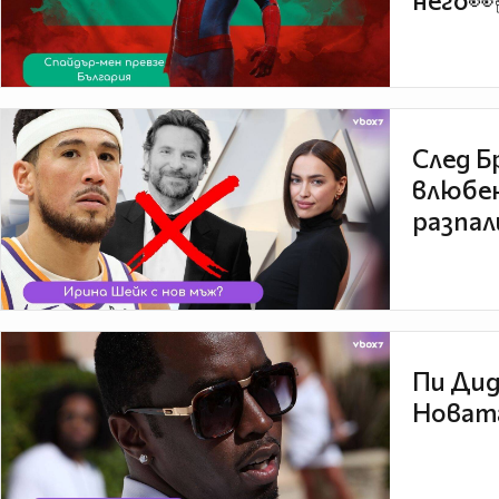
него👀
След Б
влюбен
разпал
Пи Дид
Новата