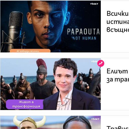
Всички
истина
всъщно
Елиът 
за тра
Травис