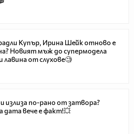
🎬
радли Купър, Ирина Шейк отново е
а? Новият мъж до супермодела
и лавина от слухове🧐
и излиза по-рано от затвора?
 дата вече е факт!💥