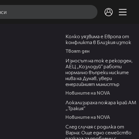
12:08
Колко уязвима е Европа от
конфликта в Близкия изток
Твоят ден
00:59
Износът на ток е рекорден,
АЕЦ „Козлодуй“ работи
нормално въпреки ниските
нива на Дунав, увери
енергийният министър
Новините на NOVA
03:03
Локализираха пожара край АМ
„Тракия“
Новините на NOVA
07:02
След случая с родилка от
Варна: Още едно семейство
разказа за проблеми с