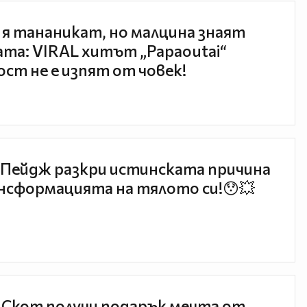
 я тананикат, но малцина знаят
та: VIRAL хитът „Papaoutai“
ст не е изпят от човек!
Пейдж разкри истинската причина
нсформацията на тялото си!😯💥
 Скот получи подарък мечта от