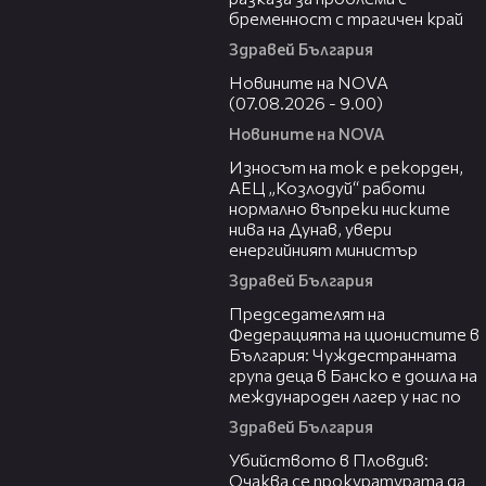
бременност с трагичен край
Здравей България
05:33
Новините на NOVA
(07.08.2026 - 9.00)
Новините на NOVA
26:05
Износът на ток е рекорден,
АЕЦ „Козлодуй“ работи
нормално въпреки ниските
нива на Дунав, увери
енергийният министър
Здравей България
10:34
Председателят на
Федерацията на ционистите в
България: Чуждестранната
група деца в Банско е дошла на
международен лагер у нас по
Здравей България
01:33
Убийството в Пловдив:
Очаква се прокуратурата да