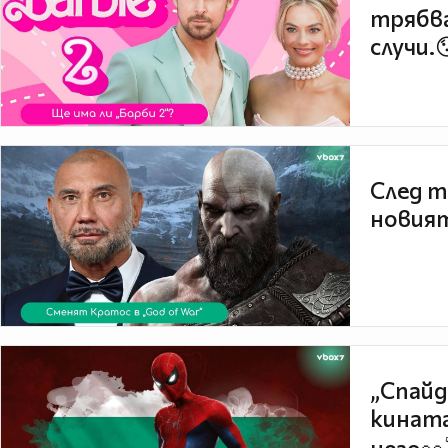
трябва
случи.
След т
новият
„Спайд
кината