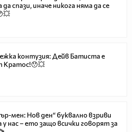
 да спази, иначе никога няма да се
😯💥
ежка контузия: Дейв Батиста е
 Кратос!😯💥
ър-мен: Нов ден“ буквално взриви
 у нас – ето защо всички говорят за