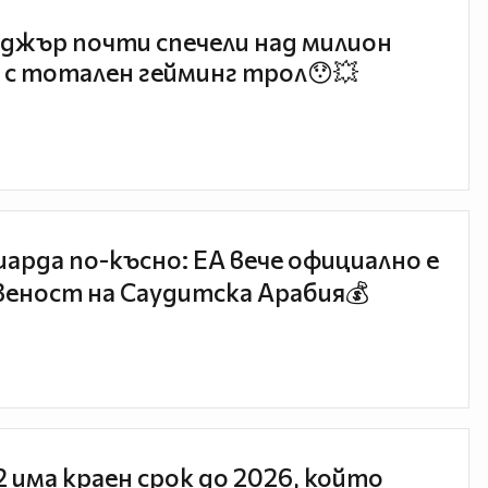
джър почти спечели над милион
 с тотален гейминг трол😯💥
иарда по-късно: EA вече официално е
еност на Саудитска Арабия💰
 2 има краен срок до 2026, който