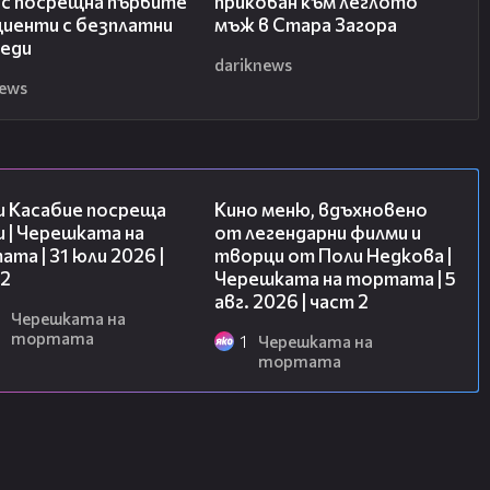
ас посрещна първите
прикован към леглото
циенти с безплатни
мъж в Стара Загора
леди
dariknews
news
16:45
15:31
и Касабие посреща
Кино меню, вдъхновено
 | Черешката на
от легендарни филми и
та | 31 юли 2026 |
творци от Поли Недкова |
 2
Черешката на тортата | 5
авг. 2026 | част 2
Черешката на
тортата
1
Черешката на
тортата